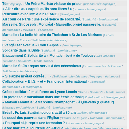
Témoignage : Un Frère Mariste visiteur de prison
(
prisons
/
témoignages
)
« Allez dire aux captifs qu’ils sont libres ! »
(
prisons
/
témoignages
)
gr
Rencontre avec M
Alain PLANET
(
témoignages
)
Au cœur de Paris : une expérience de solidarité.
(
Solidarité - bienfaisance
)
Marseille, St-Joseph : Montréal - Marseille, projet passerelle.
(
Solidarité -
bienfaisance
/
Voyages - échanges
)
Marseille : La belle histoire du Thelethon à St Jo Les Maristes
(
Ecoles
maristes de France
/
Solidarité - bienfaisance
)
Evangéliser avec le « Cours Alpha »
(
témoignages
)
Solidarité dans la Bible
(
Solidarité - bienfaisance
)
Engagement & Solidarité à « Montalembert » de Toulouse
(
Les Maristes
Toulouse
/
Solidarité - bienfaisance
)
Marseille St-Jo : repas servis à des nécessiteux
(
Ecoles maristes de France
/
Solidarité - bienfaisance
)
« Si Fabine m’était contée … »
(
Solidarité - bienfaisance
/
Voyages - échanges
)
Collaboration « B.I.S. » et « Franciscan International »
(
Solidarité -
bienfaisance
/
témoignages
)
Grèce : solidarité multiforme au Lycée Léonin
(
Grèce
/
Solidarité - bienfaisance
)
Un professeur musulman dans une école catholique
(
éducation
/
témoignages
)
« Maison Familiale St Marcellin Champagnat » à Quevedo (Equateur)
(
Maristes en Amérique
/
Solidarité - bienfaisance
)
Brésil : Fr. Luiz Santini, toujours actif à 80 ans
(
Brésil
/
témoignages
)
Le souci des pauvres dans l’Eglise
(
Histoire de l’Eglise
/
Solidarité - bienfaisance
)
« Pourquoi ai-je repris une formation ? »
(
Les laïcs
/
témoignages
)
La vie mariste aujourd’hui, en Afrique.
(
Activités de formation
/
Maristes hors de