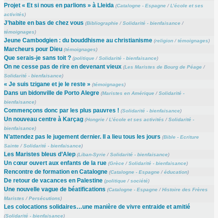
Projet « Et si nous en parlions » à Lleida
(
Catalogne - Espagne
/
L’école et ses
activités
)
J’habite en bas de chez vous
(
Bibliographie
/
Solidarité - bienfaisance
/
témoignages
)
Jeune Cambodgien : du bouddhisme au christianisme
(
religion
/
témoignages
)
Marcheurs pour Dieu
(
témoignages
)
Que serais-je sans toit ?
(
politique
/
Solidarité - bienfaisance
)
On ne cesse pas de rire en devenant vieux
(
Les Maristes de Bourg de Péage
/
Solidarité - bienfaisance
)
« Je suis tzigane et je le reste »
(
témoignages
)
Dans un bidonville de Porto Alegre
(
Maristes en Amérique
/
Solidarité -
bienfaisance
)
Commençons donc par les plus pauvres !
(
Solidarité - bienfaisance
)
Un nouveau centre à Karçag
(
Hongrie
/
L’école et ses activités
/
Solidarité -
bienfaisance
)
N’attendez pas le jugement dernier. Il a lieu tous les jours
(
Bible - Ecriture
Sainte
/
Solidarité - bienfaisance
)
Les Maristes bleus d’Alep
(
Liban-Syrie
/
Solidarité - bienfaisance
)
Un cœur ouvert aux enfants de la rue
(
Grèce
/
Solidarité - bienfaisance
)
Rencontre de formation en Catalogne
(
Catalogne - Espagne
/
éducation
)
De retour de vacances en Palestine
(
politique
/
société
)
Une nouvelle vague de béatifications
(
Catalogne - Espagne
/
Histoire des Frères
Maristes
/
Persécutions
)
Les colocations solidaires…une manière de vivre entraide et amitié
(
Solidarité - bienfaisance
)