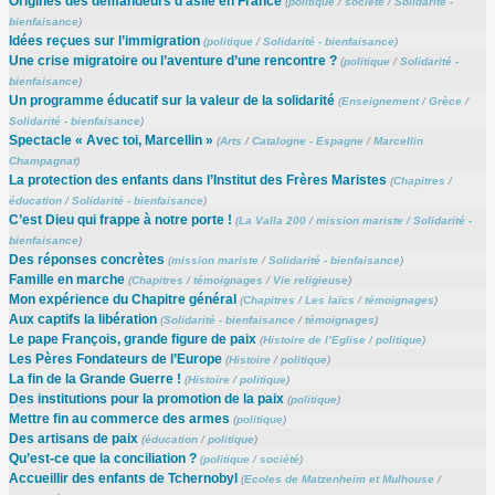
Origines des demandeurs d’asile en France
(
politique
/
société
/
Solidarité -
bienfaisance
)
Idées reçues sur l’immigration
(
politique
/
Solidarité - bienfaisance
)
Une crise migratoire ou l’aventure d’une rencontre ?
(
politique
/
Solidarité -
bienfaisance
)
Un programme éducatif sur la valeur de la solidarité
(
Enseignement
/
Grèce
/
Solidarité - bienfaisance
)
Spectacle « Avec toi, Marcellin »
(
Arts
/
Catalogne - Espagne
/
Marcellin
Champagnat
)
La protection des enfants dans l’Institut des Frères Maristes
(
Chapitres
/
éducation
/
Solidarité - bienfaisance
)
C’est Dieu qui frappe à notre porte !
(
La Valla 200
/
mission mariste
/
Solidarité -
bienfaisance
)
Des réponses concrètes
(
mission mariste
/
Solidarité - bienfaisance
)
Famille en marche
(
Chapitres
/
témoignages
/
Vie religieuse
)
Mon expérience du Chapitre général
(
Chapitres
/
Les laïcs
/
témoignages
)
Aux captifs la libération
(
Solidarité - bienfaisance
/
témoignages
)
Le pape François, grande figure de paix
(
Histoire de l’Eglise
/
politique
)
Les Pères Fondateurs de l’Europe
(
Histoire
/
politique
)
La fin de la Grande Guerre !
(
Histoire
/
politique
)
Des institutions pour la promotion de la paix
(
politique
)
Mettre fin au commerce des armes
(
politique
)
Des artisans de paix
(
éducation
/
politique
)
Qu’est-ce que la conciliation ?
(
politique
/
société
)
Accueillir des enfants de Tchernobyl
(
Ecoles de Matzenheim et Mulhouse
/