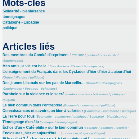
Mots-clés
Solidarité - bienfaisance
témoignages
Catalogne - Espagne
politique
Articles liés
Des membres du Comité d’expriment !
(
PM 300
/
publications - écrits
/
témoignages
)
Mes amis, la vie est belle !
(
Les Anciens Elèves
/
témoignages
)
L’enseignement du Français dans les Cyclades d’hier d’hier à aujourd’hui
(
Grèce
/
Histoire
/
politique
)
Des jeunes Libanais sur les pas de Marcellin…
(
Marcellin Champagnat
/
témoignages
/
Voyages - échanges
)
Parabole sur la violence et le sacré
(
medias - radios - télévision
/
politique
/
religion
)
Le bien commun dans l’entreprise
(
Economie - commerce
/
politique
)
Connaissances et savoirs, un bien à valoriser
(
Economie - commerce
/
politique
)
La Terre pour tous
(
Economie - commerce
/
politique
/
Solidarité - bienfaisance
)
Témoignage d’un élu
(
politique
/
témoignages
)
Échos d’un « Café-philo » sur le bien commun
(
écologie
/
politique
/
société
)
Enclosures, hier et aujourd’hui…
(
culture
/
écologie
/
politique
)
Et le colibri ? À chacun sa part, ici et maintenant !
(
Solidarité - bienfaisance
/