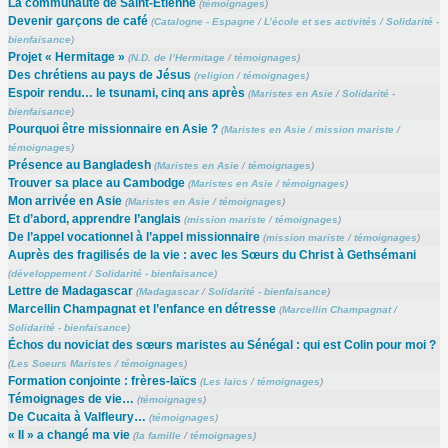
La communauté de Saint-Étienne
(
témoignages
)
Devenir garçons de café
(
Catalogne - Espagne
/
L’école et ses activités
/
Solidarité -
bienfaisance
)
Projet « Hermitage »
(
N.D. de l’Hermitage
/
témoignages
)
Des chrétiens au pays de Jésus
(
religion
/
témoignages
)
Espoir rendu… le tsunami, cinq ans après
(
Maristes en Asie
/
Solidarité -
bienfaisance
)
Pourquoi être missionnaire en Asie ?
(
Maristes en Asie
/
mission mariste
/
témoignages
)
Présence au Bangladesh
(
Maristes en Asie
/
témoignages
)
Trouver sa place au Cambodge
(
Maristes en Asie
/
témoignages
)
Mon arrivée en Asie
(
Maristes en Asie
/
témoignages
)
Et d’abord, apprendre l’anglais
(
mission mariste
/
témoignages
)
De l’appel vocationnel à l’appel missionnaire
(
mission mariste
/
témoignages
)
Auprès des fragilisés de la vie : avec les Sœurs du Christ à Gethsémani
(
développement
/
Solidarité - bienfaisance
)
Lettre de Madagascar
(
Madagascar
/
Solidarité - bienfaisance
)
Marcellin Champagnat et l’enfance en détresse
(
Marcellin Champagnat
/
Solidarité - bienfaisance
)
Échos du noviciat des sœurs maristes au Sénégal : qui est Colin pour moi ?
(
Les Soeurs Maristes
/
témoignages
)
Formation conjointe : frères-laïcs
(
Les laïcs
/
témoignages
)
Témoignages de vie…
(
témoignages
)
De Cucaita à Valfleury…
(
témoignages
)
« Il » a changé ma vie
(
la famille
/
témoignages
)