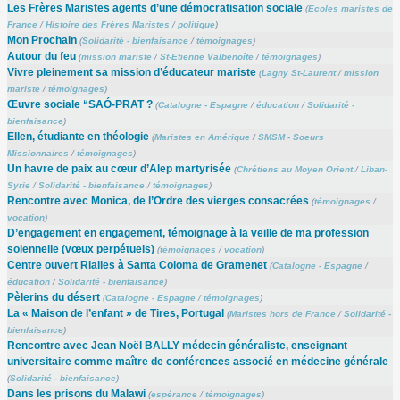
Les Frères Maristes agents d’une démocratisation sociale
(
Ecoles maristes de
France
/
Histoire des Frères Maristes
/
politique
)
Mon Prochain
(
Solidarité - bienfaisance
/
témoignages
)
Autour du feu
(
mission mariste
/
St-Etienne Valbenoîte
/
témoignages
)
Vivre pleinement sa mission d’éducateur mariste
(
Lagny St-Laurent
/
mission
mariste
/
témoignages
)
Œuvre sociale “SAÓ-PRAT ?
(
Catalogne - Espagne
/
éducation
/
Solidarité -
bienfaisance
)
Ellen, étudiante en théologie
(
Maristes en Amérique
/
SMSM - Soeurs
Missionnaires
/
témoignages
)
Un havre de paix au cœur d’Alep martyrisée
(
Chrétiens au Moyen Orient
/
Liban-
Syrie
/
Solidarité - bienfaisance
/
témoignages
)
Rencontre avec Monica, de l’Ordre des vierges consacrées
(
témoignages
/
vocation
)
D’engagement en engagement, témoignage à la veille de ma profession
solennelle (vœux perpétuels)
(
témoignages
/
vocation
)
Centre ouvert Rialles à Santa Coloma de Gramenet
(
Catalogne - Espagne
/
éducation
/
Solidarité - bienfaisance
)
Pèlerins du désert
(
Catalogne - Espagne
/
témoignages
)
La « Maison de l’enfant » de Tires, Portugal
(
Maristes hors de France
/
Solidarité -
bienfaisance
)
Rencontre avec Jean Noël BALLY médecin généraliste, enseignant
universitaire comme maître de conférences associé en médecine générale
(
Solidarité - bienfaisance
)
Dans les prisons du Malawi
(
espérance
/
témoignages
)