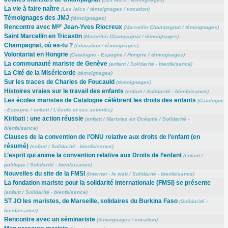
La vie à faire naître
(
Les laïcs
/
témoignages
/
vocation
)
Témoignages des JMJ
(
témoignages
)
gr
Rencontre avec M
Jean-Yves Riocreux
(
Marcellin Champagnat
/
témoignages
)
Saint Marcellin en Tricastin
(
Marcellin Champagnat
/
témoignages
)
Champagnat, où es-tu ?
(
éducation
/
témoignages
)
Volontariat en Hongrie
(
Catalogne - Espagne
/
Hongrie
/
témoignages
)
La communauté mariste de Genève
(
enfant
/
Solidarité - bienfaisance
)
La Cité de la Miséricorde
(
témoignages
)
Sur les traces de Charles de Foucauld
(
témoignages
)
Histoires vraies sur le travail des enfants
(
enfant
/
Solidarité - bienfaisance
)
Les écoles maristes de Catalogne célèbrent les droits des enfants
(
Catalogne
- Espagne
/
enfant
/
L’école et ses activités
)
Kiribati : une action réussie
(
enfant
/
Maristes en Océanie
/
Solidarité -
bienfaisance
)
Clauses de la convention de l’ONU relative aux droits de l’enfant (en
résumé)
(
enfant
/
Solidarité - bienfaisance
)
L’esprit qui anime la convention relative aux Droits de l’enfant
(
enfant
/
politique
/
Solidarité - bienfaisance
)
Nouvelles du site de la FMSI
(
Internet - le web
/
Solidarité - bienfaisance
)
La fondation mariste pour la solidarité internationale (FMSI) se présente
(
enfant
/
Solidarité - bienfaisance
)
ST JO les maristes, de Marseille, solidaires du Burkina Faso
(
Solidarité -
bienfaisance
)
Rencontre avec un séminariste
(
témoignages
/
vocation
)