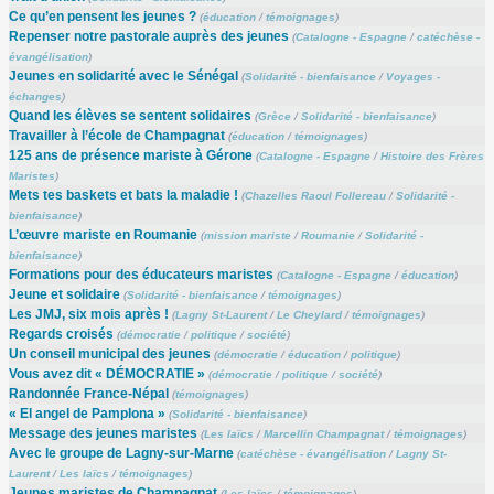
Ce qu’en pensent les jeunes ?
(
éducation
/
témoignages
)
Repenser notre pastorale auprès des jeunes
(
Catalogne - Espagne
/
catéchèse -
évangélisation
)
Jeunes en solidarité avec le Sénégal
(
Solidarité - bienfaisance
/
Voyages -
échanges
)
Quand les élèves se sentent solidaires
(
Grèce
/
Solidarité - bienfaisance
)
Travailler à l’école de Champagnat
(
éducation
/
témoignages
)
125 ans de présence mariste à Gérone
(
Catalogne - Espagne
/
Histoire des Frères
Maristes
)
Mets tes baskets et bats la maladie !
(
Chazelles Raoul Follereau
/
Solidarité -
bienfaisance
)
L’œuvre mariste en Roumanie
(
mission mariste
/
Roumanie
/
Solidarité -
bienfaisance
)
Formations pour des éducateurs maristes
(
Catalogne - Espagne
/
éducation
)
Jeune et solidaire
(
Solidarité - bienfaisance
/
témoignages
)
Les JMJ, six mois après !
(
Lagny St-Laurent
/
Le Cheylard
/
témoignages
)
Regards croisés
(
démocratie
/
politique
/
société
)
Un conseil municipal des jeunes
(
démocratie
/
éducation
/
politique
)
Vous avez dit « DÉMOCRATIE »
(
démocratie
/
politique
/
société
)
Randonnée France-Népal
(
témoignages
)
« El angel de Pamplona »
(
Solidarité - bienfaisance
)
Message des jeunes maristes
(
Les laïcs
/
Marcellin Champagnat
/
témoignages
)
Avec le groupe de Lagny-sur-Marne
(
catéchèse - évangélisation
/
Lagny St-
Laurent
/
Les laïcs
/
témoignages
)
Jeunes maristes de Champagnat
(
Les laïcs
/
témoignages
)