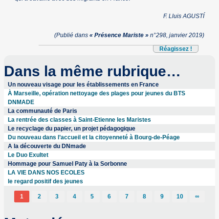
F. Lluis AGUSTÍ
(Publié dans
« Présence Mariste »
n°298, janvier 2019)
Réagissez !
Dans la même rubrique…
Un nouveau visage pour les établissements en France
À Marseille, opération nettoyage des plages pour jeunes du BTS
DNMADE
La communauté de Paris
La rentrée des classes à Saint-Etienne les Maristes
Le recyclage du papier, un projet pédagogique
Du nouveau dans l’accueil et la citoyenneté à Bourg-de-Péage
A la découverte du DNmade
Le Duo Exultet
Hommage pour Samuel Paty à la Sorbonne
LA VIE DANS NOS ECOLES
le regard positif des jeunes
1
2
3
4
5
6
7
8
9
10
∞