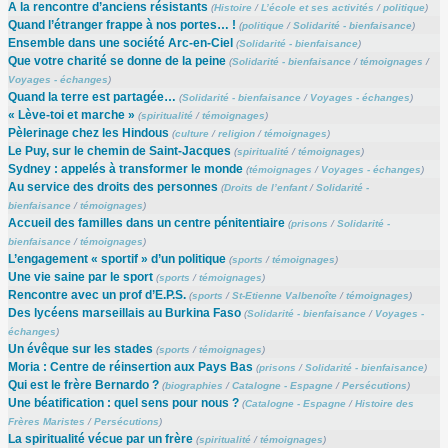
A la rencontre d’anciens résistants
(
Histoire
/
L’école et ses activités
/
politique
)
Quand l’étranger frappe à nos portes… !
(
politique
/
Solidarité - bienfaisance
)
Ensemble dans une société Arc-en-Ciel
(
Solidarité - bienfaisance
)
Que votre charité se donne de la peine
(
Solidarité - bienfaisance
/
témoignages
/
Voyages - échanges
)
Quand la terre est partagée…
(
Solidarité - bienfaisance
/
Voyages - échanges
)
« Lève-toi et marche »
(
spiritualité
/
témoignages
)
Pèlerinage chez les Hindous
(
culture
/
religion
/
témoignages
)
Le Puy, sur le chemin de Saint-Jacques
(
spiritualité
/
témoignages
)
Sydney : appelés à transformer le monde
(
témoignages
/
Voyages - échanges
)
Au service des droits des personnes
(
Droits de l’enfant
/
Solidarité -
bienfaisance
/
témoignages
)
Accueil des familles dans un centre pénitentiaire
(
prisons
/
Solidarité -
bienfaisance
/
témoignages
)
L’engagement « sportif » d’un politique
(
sports
/
témoignages
)
Une vie saine par le sport
(
sports
/
témoignages
)
Rencontre avec un prof d’E.P.S.
(
sports
/
St-Etienne Valbenoîte
/
témoignages
)
Des lycéens marseillais au Burkina Faso
(
Solidarité - bienfaisance
/
Voyages -
échanges
)
Un évêque sur les stades
(
sports
/
témoignages
)
Moria : Centre de réinsertion aux Pays Bas
(
prisons
/
Solidarité - bienfaisance
)
Qui est le frère Bernardo ?
(
biographies
/
Catalogne - Espagne
/
Persécutions
)
Une béatification : quel sens pour nous ?
(
Catalogne - Espagne
/
Histoire des
Frères Maristes
/
Persécutions
)
La spiritualité vécue par un frère
(
spiritualité
/
témoignages
)