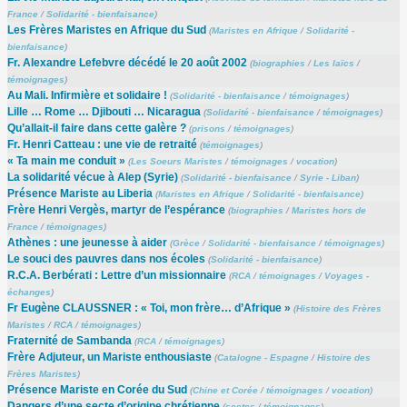
France
/
Solidarité - bienfaisance
)
Les Frères Maristes en Afrique du Sud
(
Maristes en Afrique
/
Solidarité -
bienfaisance
)
Fr. Alexandre Lefebvre décédé le 20 août 2002
(
biographies
/
Les laïcs
/
témoignages
)
Au Mali. Infirmière et solidaire !
(
Solidarité - bienfaisance
/
témoignages
)
Lille … Rome … Djibouti … Nicaragua
(
Solidarité - bienfaisance
/
témoignages
)
Qu’allait-il faire dans cette galère ?
(
prisons
/
témoignages
)
Fr. Henri Catteau : une vie de retraité
(
témoignages
)
« Ta main me conduit »
(
Les Soeurs Maristes
/
témoignages
/
vocation
)
La solidarité vécue à Alep (Syrie)
(
Solidarité - bienfaisance
/
Syrie - Liban
)
Présence Mariste au Liberia
(
Maristes en Afrique
/
Solidarité - bienfaisance
)
Frère Henri Vergès, martyr de l’espérance
(
biographies
/
Maristes hors de
France
/
témoignages
)
Athènes : une jeunesse à aider
(
Grèce
/
Solidarité - bienfaisance
/
témoignages
)
Le souci des pauvres dans nos écoles
(
Solidarité - bienfaisance
)
R.C.A. Berbérati : Lettre d’un missionnaire
(
RCA
/
témoignages
/
Voyages -
échanges
)
Fr Eugène CLAUSSNER : « Toi, mon frère… d’Afrique »
(
Histoire des Frères
Maristes
/
RCA
/
témoignages
)
Fraternité de Sambanda
(
RCA
/
témoignages
)
Frère Adjuteur, un Mariste enthousiaste
(
Catalogne - Espagne
/
Histoire des
Frères Maristes
)
Présence Mariste en Corée du Sud
(
Chine et Corée
/
témoignages
/
vocation
)
Dangers d’une secte d’origine chrétienne
(
sectes
/
témoignages
)