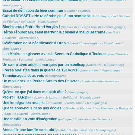
témoignages
)
Essai de définition du bien commun
(
culture
/
politique
)
Gabriel ROSSET « Ne te dérobe pas à ton semblable »
(
Bibliographie
/
Histoire
de l’Eglise
/
Solidarité - bienfaisance
)
Bienheureux Frère Henri Vergès !
(
Histoire des Frères Maristes
/
témoignages
)
Héros républicain, saint martyr : le colonel Arnaud Beltrame
(
société
/
Solidarité - bienfaisance
)
Célébration de la béatification à Oran
(
Algérie
/
Inter-religieux
/
Musulmans
/
témoignages
)
Les Maristes agissent avec le Secours Catholique à Toulouse
(
Les Maristes
Toulouse
/
Solidarité - bienfaisance
)
Un camp avec adultes marqués par un handicap
(
Solidarité - bienfaisance
)
Frères Maristes dans la guerre de 1914-1918
(
biographies
/
témoignages
)
Témoignage à deux voix
(
témoignages
)
Un mois chez les Petites Sœurs des Pauvres
(
Solidarité - bienfaisance
/
témoignages
)
Qu’est-ce que j’ai dans ma petit tête ?
(
témoignages
)
Projet « HANDI-I »
(
Lagny St-Laurent
/
Solidarité - bienfaisance
)
Une immigration réussie !
(
Solidarité - bienfaisance
/
témoignages
)
Que faisons-nous dans nos écoles ?
(
Ecole de Marlhes
/
Les Maristes de Bourg de
Péage
/
Solidarité - bienfaisance
)
Une famille en voie d’intégration
(
politique
/
Solidarité - bienfaisance
/
témoignages
)
Accueillir une famille sans-abri
(
Solidarité - bienfaisance
/
témoignages
)