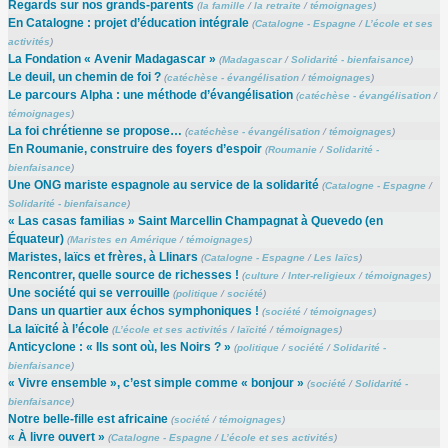
Regards sur nos grands-parents
(
la famille
/
la retraite
/
témoignages
)
En Catalogne : projet d’éducation intégrale
(
Catalogne - Espagne
/
L’école et ses
activités
)
La Fondation « Avenir Madagascar »
(
Madagascar
/
Solidarité - bienfaisance
)
Le deuil, un chemin de foi ?
(
catéchèse - évangélisation
/
témoignages
)
Le parcours Alpha : une méthode d’évangélisation
(
catéchèse - évangélisation
/
témoignages
)
La foi chrétienne se propose…
(
catéchèse - évangélisation
/
témoignages
)
En Roumanie, construire des foyers d’espoir
(
Roumanie
/
Solidarité -
bienfaisance
)
Une ONG mariste espagnole au service de la solidarité
(
Catalogne - Espagne
/
Solidarité - bienfaisance
)
« Las casas familias » Saint Marcellin Champagnat à Quevedo (en
Équateur)
(
Maristes en Amérique
/
témoignages
)
Maristes, laïcs et frères, à Llinars
(
Catalogne - Espagne
/
Les laïcs
)
Rencontrer, quelle source de richesses !
(
culture
/
Inter-religieux
/
témoignages
)
Une société qui se verrouille
(
politique
/
société
)
Dans un quartier aux échos symphoniques !
(
société
/
témoignages
)
La laïcité à l’école
(
L’école et ses activités
/
laïcité
/
témoignages
)
Anticyclone : « Ils sont où, les Noirs ? »
(
politique
/
société
/
Solidarité -
bienfaisance
)
« Vivre ensemble », c’est simple comme « bonjour »
(
société
/
Solidarité -
bienfaisance
)
Notre belle-fille est africaine
(
société
/
témoignages
)
« À livre ouvert »
(
Catalogne - Espagne
/
L’école et ses activités
)