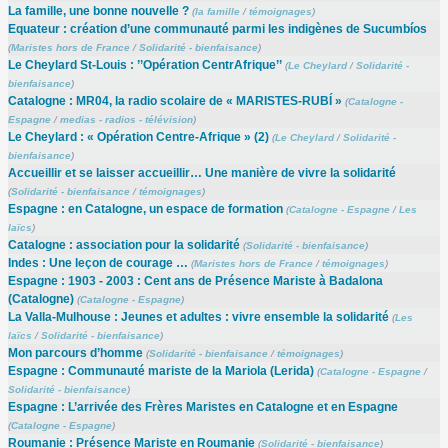
La famille, une bonne nouvelle ?
(
la famille
/
témoignages
)
Equateur : création d’une communauté parmi les indigènes de Sucumbíos
(
Maristes hors de France
/
Solidarité - bienfaisance
)
Le Cheylard St-Louis : ’’Opération CentrAfrique’’
(
Le Cheylard
/
Solidarité -
bienfaisance
)
Catalogne : MR04, la radio scolaire de « MARISTES-RUBÍ »
(
Catalogne -
Espagne
/
medias - radios - télévision
)
Le Cheylard : « Opération Centre-Afrique » (2)
(
Le Cheylard
/
Solidarité -
bienfaisance
)
Accueillir et se laisser accueillir… Une manière de vivre la solidarité
(
Solidarité - bienfaisance
/
témoignages
)
Espagne : en Catalogne, un espace de formation
(
Catalogne - Espagne
/
Les
laïcs
)
Catalogne : association pour la solidarité
(
Solidarité - bienfaisance
)
Indes : Une leçon de courage …
(
Maristes hors de France
/
témoignages
)
Espagne : 1903 - 2003 : Cent ans de Présence Mariste à Badalona
(Catalogne)
(
Catalogne - Espagne
)
La Valla-Mulhouse : Jeunes et adultes : vivre ensemble la solidarité
(
Les
laïcs
/
Solidarité - bienfaisance
)
Mon parcours d’homme
(
Solidarité - bienfaisance
/
témoignages
)
Espagne : Communauté mariste de la Mariola (Lerida)
(
Catalogne - Espagne
/
Solidarité - bienfaisance
)
Espagne : L’arrivée des Frères Maristes en Catalogne et en Espagne
(
Catalogne - Espagne
)
Roumanie : Présence Mariste en Roumanie
(
Solidarité - bienfaisance
)