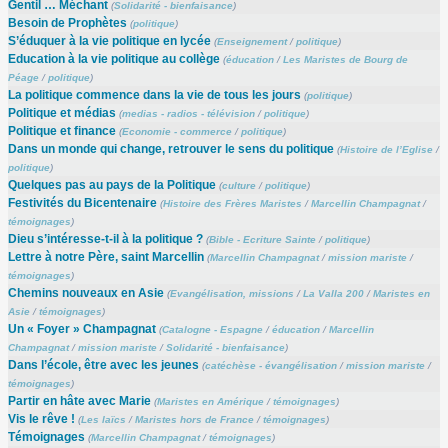
Gentil … Méchant
(
Solidarité - bienfaisance
)
Besoin de Prophètes
(
politique
)
S’éduquer à la vie politique en lycée
(
Enseignement
/
politique
)
Education à la vie politique au collège
(
éducation
/
Les Maristes de Bourg de
Péage
/
politique
)
La politique commence dans la vie de tous les jours
(
politique
)
Politique et médias
(
medias - radios - télévision
/
politique
)
Politique et finance
(
Economie - commerce
/
politique
)
Dans un monde qui change, retrouver le sens du politique
(
Histoire de l’Eglise
/
politique
)
Quelques pas au pays de la Politique
(
culture
/
politique
)
Festivités du Bicentenaire
(
Histoire des Frères Maristes
/
Marcellin Champagnat
/
témoignages
)
Dieu s’intéresse-t-il à la politique ?
(
Bible - Ecriture Sainte
/
politique
)
Lettre à notre Père, saint Marcellin
(
Marcellin Champagnat
/
mission mariste
/
témoignages
)
Chemins nouveaux en Asie
(
Evangélisation, missions
/
La Valla 200
/
Maristes en
Asie
/
témoignages
)
Un « Foyer » Champagnat
(
Catalogne - Espagne
/
éducation
/
Marcellin
Champagnat
/
mission mariste
/
Solidarité - bienfaisance
)
Dans l’école, être avec les jeunes
(
catéchèse - évangélisation
/
mission mariste
/
témoignages
)
Partir en hâte avec Marie
(
Maristes en Amérique
/
témoignages
)
Vis le rêve !
(
Les laïcs
/
Maristes hors de France
/
témoignages
)
Témoignages
(
Marcellin Champagnat
/
témoignages
)