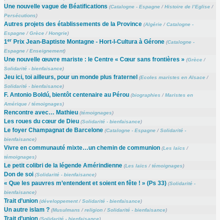
Une nouvelle vague de Béatifications
(
Catalogne - Espagne
/
Histoire de l’Eglise
/
Persécutions
)
Autres projets des établissements de la Province
(
Algérie
/
Catalogne -
Espagne
/
Grèce
/
Hongrie
)
er
1
Prix Jean-Baptiste Montagne - Hort-I-Cultura à Gérone
(
Catalogne -
Espagne
/
Enseignement
)
Une nouvelle œuvre mariste : le Centre « Cœur sans frontières »
(
Grèce
/
Solidarité - bienfaisance
)
Jeu ici, toi ailleurs, pour un monde plus fraternel
(
Ecoles maristes en Alsace
/
Solidarité - bienfaisance
)
F. Antonio Boldú, bientôt centenaire au Pérou
(
biographies
/
Maristes en
Amérique
/
témoignages
)
Rencontre avec… Mathieu
(
témoignages
)
Les roues du cœur de Dieu
(
Solidarité - bienfaisance
)
Le foyer Champagnat de Barcelone
(
Catalogne - Espagne
/
Solidarité -
bienfaisance
)
Vivre en communauté mixte…un chemin de communion
(
Les laïcs
/
témoignages
)
Le petit colibri de la légende Amérindienne
(
Les laïcs
/
témoignages
)
Don de soi
(
Solidarité - bienfaisance
)
« Que les pauvres m’entendent et soient en fête ! » (Ps 33)
(
Solidarité -
bienfaisance
)
Trait d’union
(
développement
/
Solidarité - bienfaisance
)
Un autre islam ?
(
Musulmans
/
religion
/
Solidarité - bienfaisance
)
Trait d’union
(
Solidarité - bienfaisance
)