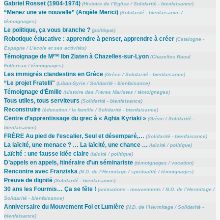
Gabriel Rosset (1904-1974)
(
Histoire de l’Eglise
/
Solidarité - bienfaisance
)
“Menez une vie nouvelle” (Angèle Merici)
(
Solidarité - bienfaisance
/
témoignages
)
Le politique, ça vous branche ?
(
politique
)
Robotique éducative : apprendre à penser, apprendre à créer
(
Catalogne -
Espagne
/
L’école et ses activités
)
me
Témoignage de M
Ibn Ziaten à Chazelles-sur-Lyon
(
Chazelles Raoul
Follereau
/
témoignages
)
Les immigrés clandestins en Grèce
(
Grèce
/
Solidarité - bienfaisance
)
“Le projet Fratelli"
(
Liban-Syrie
/
Solidarité - bienfaisance
)
Témoignage d’Émilie
(
Histoire des Frères Maristes
/
témoignages
)
Tous utiles, tous serviteurs
(
Solidarité - bienfaisance
)
Reconstruire
(
éducation
/
la famille
/
Solidarité - bienfaisance
)
Centre d’apprentissage du grec à « Aghia Kyriaki »
(
Grèce
/
Solidarité -
bienfaisance
)
FRÈRE Au pied de l’escalier, Seul et désemparé,…
(
Solidarité - bienfaisance
)
La laïcité, une menace ? … La laïcité, une chance …
(
laïcité
/
politique
)
Laïcité : une fausse idée claire
(
laïcité
/
politique
)
D’appels en appels, itinéraire d’un séminariste
(
témoignages
/
vocation
)
Rencontre avec Franziska
(
N.D. de l’Hermitage
/
spiritualité
/
témoignages
)
Preuve de dignité
(
Solidarité - bienfaisance
)
30 ans les Fourmis… Ça se fête !
(
animations - mouvements
/
N.D. de l’Hermitage
/
Solidarité - bienfaisance
)
Anniversaire du Mouvement Foi et Lumière
(
N.D. de l’Hermitage
/
Solidarité -
bienfaisance
)