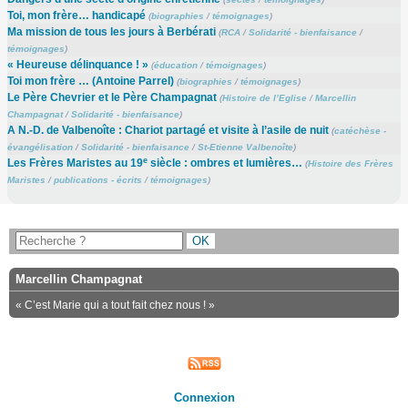
Toi, mon frère… handicapé
(
biographies
/
témoignages
)
Ma mission de tous les jours à Berbérati
(
RCA
/
Solidarité - bienfaisance
/
témoignages
)
« Heureuse délinquance ! »
(
éducation
/
témoignages
)
Toi mon frère … (Antoine Parrel)
(
biographies
/
témoignages
)
Le Père Chevrier et le Père Champagnat
(
Histoire de l’Eglise
/
Marcellin
Champagnat
/
Solidarité - bienfaisance
)
A N.-D. de Valbenoîte : Chariot partagé et visite à l’asile de nuit
(
catéchèse -
évangélisation
/
Solidarité - bienfaisance
/
St-Etienne Valbenoîte
)
e
Les Frères Maristes au 19
siècle : ombres et lumières…
(
Histoire des Frères
Maristes
/
publications - écrits
/
témoignages
)
Marcellin Champagnat
« C’est Marie qui a tout fait chez nous ! »
Connexion