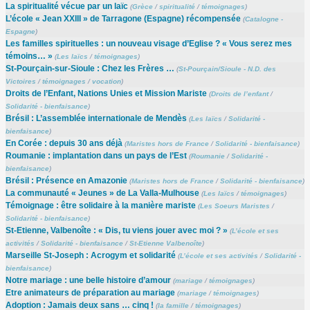
La spiritualité vécue par un laïc
(
Grèce
/
spiritualité
/
témoignages
)
L’école « Jean XXIII » de Tarragone (Espagne) récompensée
(
Catalogne -
Espagne
)
Les familles spirituelles : un nouveau visage d’Eglise ? « Vous serez mes
témoins… »
(
Les laïcs
/
témoignages
)
St-Pourçain-sur-Sioule : Chez les Frères …
(
St-Pourçain/Sioule - N.D. des
Victoires
/
témoignages
/
vocation
)
Droits de l’Enfant, Nations Unies et Mission Mariste
(
Droits de l’enfant
/
Solidarité - bienfaisance
)
Brésil : L’assemblée internationale de Mendès
(
Les laïcs
/
Solidarité -
bienfaisance
)
En Corée : depuis 30 ans déjà
(
Maristes hors de France
/
Solidarité - bienfaisance
)
Roumanie : implantation dans un pays de l’Est
(
Roumanie
/
Solidarité -
bienfaisance
)
Brésil : Présence en Amazonie
(
Maristes hors de France
/
Solidarité - bienfaisance
)
La communauté « Jeunes » de La Valla-Mulhouse
(
Les laïcs
/
témoignages
)
Témoignage : être solidaire à la manière mariste
(
Les Soeurs Maristes
/
Solidarité - bienfaisance
)
St-Etienne, Valbenoîte : « Dis, tu viens jouer avec moi ? »
(
L’école et ses
activités
/
Solidarité - bienfaisance
/
St-Etienne Valbenoîte
)
Marseille St-Joseph : Acrogym et solidarité
(
L’école et ses activités
/
Solidarité -
bienfaisance
)
Notre mariage : une belle histoire d’amour
(
mariage
/
témoignages
)
Etre animateurs de préparation au mariage
(
mariage
/
témoignages
)
Adoption : Jamais deux sans … cinq !
(
la famille
/
témoignages
)