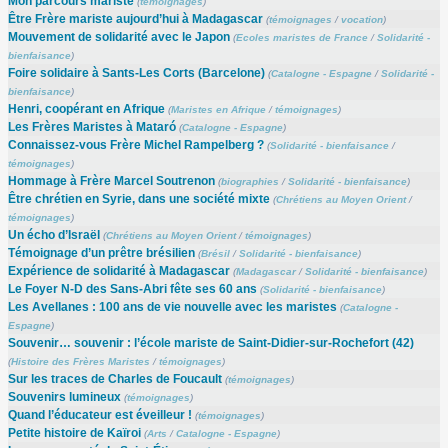
Mon parcours mariste
(
témoignages
)
Être Frère mariste aujourd’hui à Madagascar
(
témoignages
/
vocation
)
Mouvement de solidarité avec le Japon
(
Ecoles maristes de France
/
Solidarité -
bienfaisance
)
Foire solidaire à Sants-Les Corts (Barcelone)
(
Catalogne - Espagne
/
Solidarité -
bienfaisance
)
Henri, coopérant en Afrique
(
Maristes en Afrique
/
témoignages
)
Les Frères Maristes à Mataró
(
Catalogne - Espagne
)
Connaissez-vous Frère Michel Rampelberg ?
(
Solidarité - bienfaisance
/
témoignages
)
Hommage à Frère Marcel Soutrenon
(
biographies
/
Solidarité - bienfaisance
)
Être chrétien en Syrie, dans une société mixte
(
Chrétiens au Moyen Orient
/
témoignages
)
Un écho d’Israël
(
Chrétiens au Moyen Orient
/
témoignages
)
Témoignage d’un prêtre brésilien
(
Brésil
/
Solidarité - bienfaisance
)
Expérience de solidarité à Madagascar
(
Madagascar
/
Solidarité - bienfaisance
)
Le Foyer N-D des Sans-Abri fête ses 60 ans
(
Solidarité - bienfaisance
)
Les Avellanes : 100 ans de vie nouvelle avec les maristes
(
Catalogne -
Espagne
)
Souvenir… souvenir : l’école mariste de Saint-Didier-sur-Rochefort (42)
(
Histoire des Frères Maristes
/
témoignages
)
Sur les traces de Charles de Foucault
(
témoignages
)
Souvenirs lumineux
(
témoignages
)
Quand l’éducateur est éveilleur !
(
témoignages
)
Petite histoire de Kaïroi
(
Arts
/
Catalogne - Espagne
)