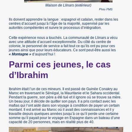
Maison de Llinars (extérieur)
Phto FMS
Ils doivent apprendre la langue : espagnol et catalan, rester dans les
centres d’accueil jusqu’à l’âge de la majorité, supervisé par les
autorités compétentes et suivre le processus d’intégration.
Cette expérience nous a touchés. La communauté de Llinars a vécu
avec une attitude d’accueil exceptionnelle. Du côté du centre de
colonie, le personnel de service a fait tout ce qu’ils ont pu pour ces
jeunes ainsi que pour leurs éducateurs. Ce sont peut-être aussi les
« Montagne »
d’aujourd’hui !
Parmi ces jeunes, le cas
d’Ibrahim
Ibrahim était l’un de ces mineurs. Il est passé de Guinée Conakry au
Maroc en traversant le Sénégal, la Mauritanie et le Sahara occidental.
Pendant la guerre, son père a été tué et il ignore où se trouve sa mère.
Un beau jour, il décide de quitter son pays. Il a pris contact avec les
mafias qui l’ont aidé dans son voyage à condition de payer un certain
montant. Il est arrivé au Maroc où il avait des connaissances et il y
travaille depuis quelques années jusqu’à ce qu’il perde une certaine
somme qu’il payait pour le voyage en Espagne dans un bateau d’une
capacité de 20 personnes, mais en réalité plus de 40.