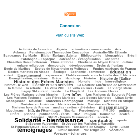
Connexion
Plan du site Web
156/3004
82/3004
138/3004
223/3004
100/3004
Activités de formation
Algérie
animations - mouvements
Arts
141/3004
104/3004
Aubenas : Pensionnat de l’Immaculée Conception
Australie-Nlle Zélande
715/3004
88/3004
464/3004
169/3004
656/3004
Beaucamps Ste-Marie
Bible - Ecriture Sainte
Bibliographie
biographies
Brésil
628/3004
141/3004
196/3004
Catalogne - Espagne
catéchèse - évangélisation
Chapitres
157/3004
252/3004
464/3004
39/3004
Chazelles Raoul Follereau
Chine et Corée
Chrétiens au Moyen Orient
culture
102/3004
107/3004
169/3004
24/3004
culture religieuse
démocratie
développement
Droits de l’enfant
228/3004
1020/3004
296/3004
Ecole de Marlhes
Ecoles de Matzenheim et Mulhouse
Ecoles maristes de France
éducation
636/3004
95/3004
1774/3004
209/3004
Ecoles maristes en Alsace
écologie
Economie - commerce
837/3004
287/3004
68/3004
215/3004
enfant
Enseignement
espérance
Etablissements sous la tutelle des F. Maristes
549/3004
92/3004
193/3004
794/3004
1755/3004
Evangélisation, missions
Grèce
Handicap
Histoire
Histoire de l’Eglise
Histoire des Frères Maristes
122/3004
26/3004
116/3004
239/3004
Hongrie
Inde
Inter-religieux
L’école et ses activités
1140/3004
28/3004
365/3004
Internet - le web
La Doctrine Chrétienne de Matzenheim
153/3004
62/3004
215/3004
637/3004
438/3004
la famille
la retraite
La Valla 200
La Valla en Gier - Ecole
La Vierge Marie
260/3004
245/3004
97/3004
86/3004
Lagny St-Laurent
laïcité
Le Cheylard
Les Anciens Elèves
Les laïcs
1864/3004
643/3004
349/3004
Les Frères Maristes et leur histoire
Les Maristes de Bourg de Péage
633/3004
481/3004
150/3004
158/3004
Les Maristes Toulouse
Les Pères Maristes
Les Soeurs Maristes
Liban-Syrie
48/3004
949/3004
38/3004
324/3004
290/3004
Madagascar
Malaisie
Marcellin Champagnat
mariage
Maristes en Afrique
393/3004
51/3004
329/3004
Maristes en Amérique
Maristes en Asie
Maristes en Océanie
mission mariste
295/3004
1077/3004
90/3004
Maristes hors de France
medias - radios - télévision
907/3004
61/3004
157/3004
228/3004
779/3004
198/3004
Musulmans
N.D. de l’Hermitage
Nigeria
Persécutions
PM 300
politique
113/3004
296/3004
260/3004
222/3004
51/3004
51/3004
105/3004
Prière
prisons
publications - écrits
RCA
religion
Roumanie
sectes
331/3004
321/3004
3004/3004
Sénégal
SMSM - Soeurs Missionnaires
société
Solidarité - bienfaisance
spiritualité
1768/3004
277/3004
197/3004
sports
94/3004
139/3004
St-Etienne Valbenoîte
St-Joseph les Maristes à Marseille
97/3004
28/3004
2686/3004
St-Pourçain/Sioule - N.D. des Victoires
Ste-Marie de Chagny
Syrie - Liban
témoignages
208/3004
120/3004
660/3004
687/3004
Tutelle mariste
Vie religieuse
vocation
Voyages - échanges