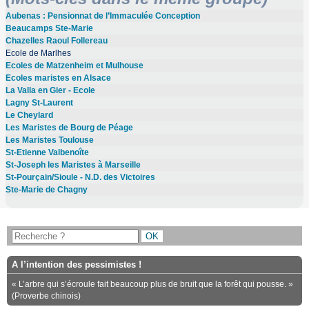
Aubenas : Pensionnat de l’Immaculée Conception
Beaucamps Ste-Marie
Chazelles Raoul Follereau
Ecole de Marlhes
Ecoles de Matzenheim et Mulhouse
Ecoles maristes en Alsace
La Valla en Gier - Ecole
Lagny St-Laurent
Le Cheylard
Les Maristes de Bourg de Péage
Les Maristes Toulouse
St-Etienne Valbenoîte
St-Joseph les Maristes à Marseille
St-Pourçain/Sioule - N.D. des Victoires
Ste-Marie de Chagny
A l’intention des pessimistes !
« L’arbre qui s’écroule fait beaucoup plus de bruit que la forêt qui pousse. »
(Proverbe chinois)