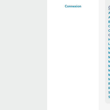
Connexion
A
A
B
C
C
G
H
L
M
M
M
M
M
M
M
N
R
S
S