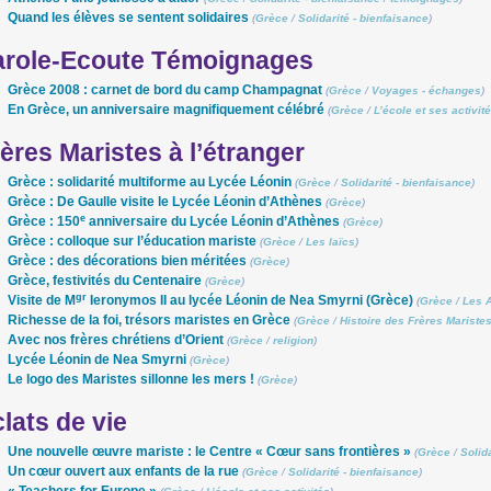
Quand les élèves se sentent solidaires
(
Grèce
/
Solidarité - bienfaisance
)
arole-Ecoute Témoignages
Grèce 2008 : carnet de bord du camp Champagnat
(
Grèce
/
Voyages - échanges
)
En Grèce, un anniversaire magnifiquement célébré
(
Grèce
/
L’école et ses activit
ères Maristes à l’étranger
Grèce : solidarité multiforme au Lycée Léonin
(
Grèce
/
Solidarité - bienfaisance
)
Grèce : De Gaulle visite le Lycée Léonin d’Athènes
(
Grèce
)
e
Grèce : 150
anniversaire du Lycée Léonin d’Athènes
(
Grèce
)
Grèce : colloque sur l’éducation mariste
(
Grèce
/
Les laïcs
)
Grèce : des décorations bien méritées
(
Grèce
)
Grèce, festivités du Centenaire
(
Grèce
)
gr
Visite de M
Ieronymos II au lycée Léonin de Nea Smyrni (Grèce)
(
Grèce
/
Les 
Richesse de la foi, trésors maristes en Grèce
(
Grèce
/
Histoire des Frères Mariste
Avec nos frères chrétiens d’Orient
(
Grèce
/
religion
)
Lycée Léonin de Nea Smyrni
(
Grèce
)
Le logo des Maristes sillonne les mers !
(
Grèce
)
lats de vie
Une nouvelle œuvre mariste : le Centre « Cœur sans frontières »
(
Grèce
/
Solid
Un cœur ouvert aux enfants de la rue
(
Grèce
/
Solidarité - bienfaisance
)