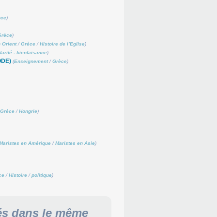
nce
)
Grèce
)
 Orient
/
Grèce
/
Histoire de l’Eglise
)
darité - bienfaisance
)
ODE)
(
Enseignement
/
Grèce
)
Grèce
/
Hongrie
)
Maristes en Amérique
/
Maristes en Asie
)
ce
/
Histoire
/
politique
)
és dans le même