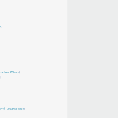
és
)
Anciens Elèves
)
s
)
arité - bienfaisance
)