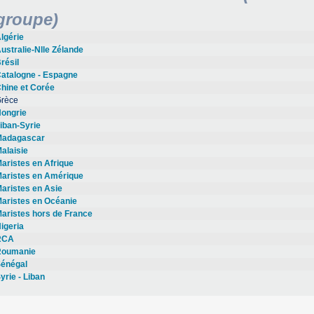
groupe)
lgérie
ustralie-Nlle Zélande
résil
atalogne - Espagne
hine et Corée
rèce
ongrie
iban-Syrie
adagascar
alaisie
aristes en Afrique
aristes en Amérique
aristes en Asie
aristes en Océanie
aristes hors de France
igeria
RCA
oumanie
énégal
yrie - Liban