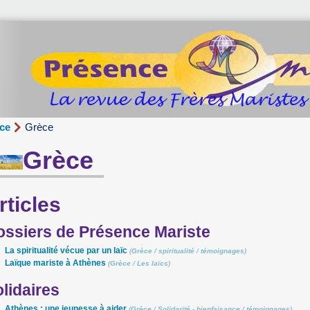
nce
Grèce
Grèce
rticles
ossiers de Présence Mariste
La spiritualité vécue par un laïc
(
Grèce
/
spiritualité
/
témoignages
)
Laïque mariste à Athènes
(
Grèce
/
Les laïcs
)
lidaires
Athènes : une jeunesse à aider
(
Grèce
/
Solidarité - bienfaisance
/
témoignages
)