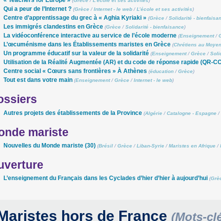
« Teachers for Europe »
(
Grèce
/
L’école et ses activités
)
Qui a peur de l’Internet ?
(
Grèce
/
Internet - le web
/
L’école et ses activités
)
Centre d’apprentissage du grec à « Aghia Kyriaki »
(
Grèce
/
Solidarité - bienfaisa
Les immigrés clandestins en Grèce
(
Grèce
/
Solidarité - bienfaisance
)
La vidéoconférence interactive au service de l’école moderne
(
Enseignement
/
L’œcuménisme dans les Établissements maristes en Grèce
(
Chrétiens au Moyen
Un programme éducatif sur la valeur de la solidarité
(
Enseignement
/
Grèce
/
Soli
Utilisation de la Réalité Augmentée (AR) et du code de réponse rapide (QR-C
Centre social « Cœurs sans frontières » À Athènes
(
éducation
/
Grèce
)
Tout est dans votre main
(
Enseignement
/
Grèce
/
Internet - le web
)
ossiers
Autres projets des établissements de la Province
(
Algérie
/
Catalogne - Espagne
/
onde mariste
Nouvelles du Monde mariste (30)
(
Brésil
/
Grèce
/
Liban-Syrie
/
Maristes en Afrique
/
uverture
L’enseignement du Français dans les Cyclades d’hier d’hier à aujourd’hui
(
Grè
Maristes hors de France
(Mots-cl