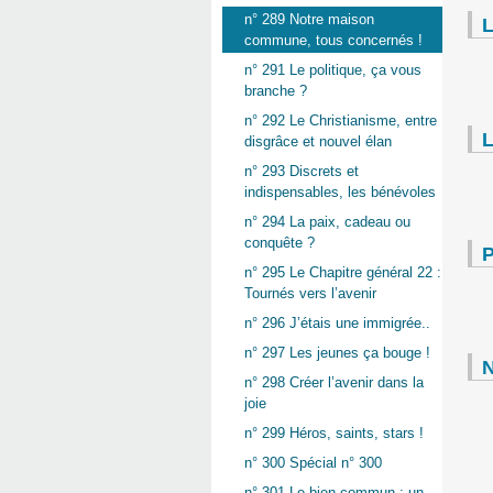
n° 289 Notre maison
L
commune, tous concernés !
n° 291 Le politique, ça vous
branche ?
n° 292 Le Christianisme, entre
L
disgrâce et nouvel élan
n° 293 Discrets et
indispensables, les bénévoles
n° 294 La paix, cadeau ou
conquête ?
P
n° 295 Le Chapitre général 22 :
Tournés vers l’avenir
n° 296 J’étais une immigrée..
n° 297 Les jeunes ça bouge !
N
n° 298 Créer l’avenir dans la
joie
n° 299 Héros, saints, stars !
n° 300 Spécial n° 300
n° 301 Le bien commun : un