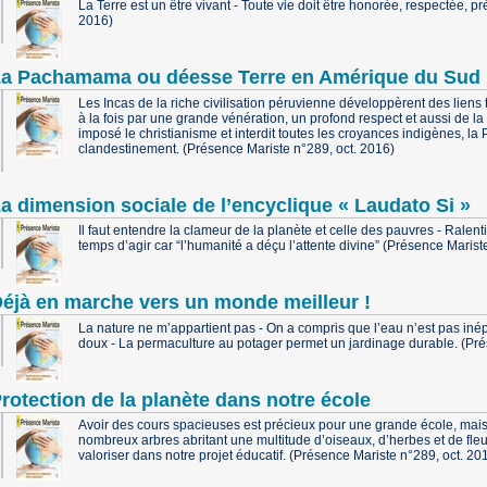
La Terre est un être vivant - Toute vie doit être honorée, respectée, p
2016)
a Pachamama ou déesse Terre en Amérique du Sud
Les Incas de la riche civilisation péruvienne développèrent des liens 
à la fois par une grande vénération, un profond respect et aussi de la
imposé le christianisme et interdit toutes les croyances indigènes, 
clandestinement. (Présence Mariste n°289, oct. 2016)
a dimension sociale de l’encyclique « Laudato Si »
Il faut entendre la clameur de la planète et celle des pauvres - Ralent
temps d’agir car “l’humanité a déçu l’attente divine” (Présence Marist
éjà en marche vers un monde meilleur !
La nature ne m’appartient pas - On a compris que l’eau n’est pas iné
doux - La permaculture au potager permet un jardinage durable. (Pré
rotection de la planète dans notre école
Avoir des cours spacieuses est précieux pour une grande école, mais
nombreux arbres abritant une multitude d’oiseaux, d’herbes et de fle
valoriser dans notre projet éducatif. (Présence Mariste n°289, oct. 20