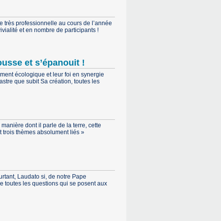
e très professionnelle au cours de l’année
ialité et en nombre de participants !
ousse et s’épanouit !
ment écologique et leur foi en synergie
stre que subit Sa création, toutes les
manière dont il parle de la terre, cette
t trois thèmes absolument liés »
urtant, Laudato si, de notre Pape
ve toutes les questions qui se posent aux