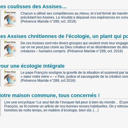
es coulisses des Assises…
Chacun a utilisé ses compétences au mieux, et s’est formé de manièr
précédant les Assises. Le résultat a dépassé nos espérances en conviv
(Présence Mariste n°289, oct. 2016)
es Assises chrétiennes de l’écologie, un plant qui p
De ces Assises sont nés divers groupes qui veulent vivre leur engage
car on ne peut pas croire au Dieu créateur et se désintéresser du désa
créatures – humains compris. (Présence Mariste n°289, oct. 2016)
our une écologie intégrale
Le pape François souligne la gravité de la situation et surprend par la 
« sœur notre mère » - « Paix, justice et sauvegarde de la création son
(Présence Mariste n°289, oct 2016)
otre maison commune, tous concernés !
Lire une encyclique ! Le seul fait de l’évoquer fait peur à bien du monde… Et po
François, se lit comme un article de nos bonnes revues habituelles. On y retrou
hommes de notre temps, en matière d’écologie, bien sûr, (…)