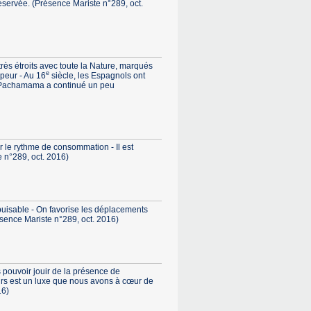
réservée. (Présence Mariste n°289, oct.
très étroits avec toute la Nature, marqués
e
 peur - Au 16
siècle, les Espagnols ont
la Pachamama a continué un peu
ir le rythme de consommation - Il est
e n°289, oct. 2016)
puisable - On favorise les déplacements
sence Mariste n°289, oct. 2016)
 pouvoir jouir de la présence de
urs est un luxe que nous avons à cœur de
16)