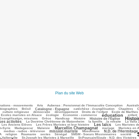
Plan du site Web
mations - mouvements
Arts
Aubenas : Pensionnat de l’Immaculée Conception
Australi
biographies
Brésil
Catalogne - Espagne
catéchèse - évangélisation
Chapitres
C
culture religieuse
démocratie
développement
Droits de l’enfant
Ecole de Marlhes
éducation
Ecoles maristes en Alsace
écologie
Economie - commerce
enfant
Histoi
Evangélisation, missions
Grèce
Handicap
Histoire
Histoire de l’Eglise
ses activités
La Doctrine Chrétienne de Matzenheim
la famille
la retraite
La Valla
Les laïcs
Les Anciens Elèves
Les Frères Maristes et leur histoire
Les Maristes d
Marcellin Champagnat
n-Syrie
Madagascar
Malaisie
mariage
Maristes en A
mission mariste
N.D. de l’Hermitage
medias - radios - télévision
Musulmans
A
religion
Roumanie
sectes
Sénégal
SMSM - Soeurs Missionnaires
société
e Valbenoîte
St-Joseph les Maristes à Marseille
St-Pourçain/Sioule - N.D. des Victoires