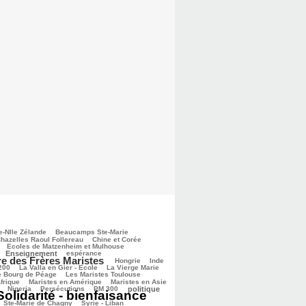
e-Nlle Zélande
Beaucamps Ste-Marie
hazelles Raoul Follereau
Chine et Corée
Ecoles de Matzenheim et Mulhouse
Enseignement
espérance
re des Frères Maristes
Hongrie
Inde
 200
La Valla en Gier - Ecole
La Vierge Marie
e Bourg de Péage
Les Maristes Toulouse
frique
Maristes en Amérique
Maristes en Asie
Nigeria
Persécutions
PM 300
politique
Solidarité - bienfaisance
Ste-Marie de Chagny
Syrie - Liban