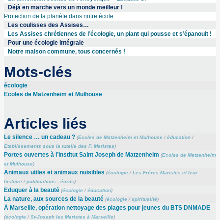
Déjà en marche vers un monde meilleur !
Protection de la planète dans notre école
Les coulisses des Assises…
Les Assises chrétiennes de l’écologie, un plant qui pousse et s’épanouit !
Pour une écologie intégrale
Notre maison commune, tous concernés !
Mots-clés
écologie
Ecoles de Matzenheim et Mulhouse
Articles liés
Le silence … un cadeau ?
(
Ecoles de Matzenheim et Mulhouse
/
éducation
/
Etablissements sous la tutelle des F. Maristes
)
Portes ouvertes à l’institut Saint Joseph de Matzenheim
(
Ecoles de Matzenheim
et Mulhouse
)
Animaux utiles et animaux nuisibles
(
écologie
/
Les Frères Maristes et leur
histoire
/
publications - écrits
)
Eduquer à la beauté
(
écologie
/
éducation
)
La nature, aux sources de la beauté
(
écologie
/
spiritualité
)
À Marseille, opération nettoyage des plages pour jeunes du BTS DNMADE
(
écologie
/
St-Joseph les Maristes à Marseille
)