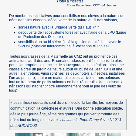
Hôtel à insectes
Photo Ecole Jean XXIII - Mulhouse
De nombreuses initiatives pour sensibiliser nos élèves à la nature sont
nées dans les classes : découverte de la nature au fil des saisons,
sorties nature avec la Brigade Verte du Haut Rhin,
découverte de l’écosystème forestier avec l’aide de la LPO
(L
igue
de
P
rotection des
O
iseaux),
sensibilisation au tri sélectif et à la gestion des déchets avec le
SIVOM (
S
yndicat
I
ntercommunal à
Vo
cations
M
ultiples).
Toutes nos classes de la Maternelle au CM2 ont pu profiter de ces
animations au fil des ans. Et certaines classes ont fait un pas de plus
pour s’approprier ce principe de sauvegarde de la création : ainsi une
classe a créé un jardin de fleurs autour du buste de Jean XXIII et une
autre l’a entretenu. Ainsi sont nés les deux hôtels à insectes, installées
l’un au primaire, l’autre en maternelle et est arrivé sur nos pelouses
tout un troupeau de petits animaux en bois (écureuils, faons, oiseaux,
hérissons qui habitent notre environnement pour la joie des yeux de
tous).
« Les milieux éducatifs sont divers : l’école, la famille, les moyens de
communication, la catéchèse et autres. Une bonne éducation solide,
dès le plus jeune âge, sème des graines qui peuvent produire des
effets tout au long d’une vie »,
continue le Pape François au N° 213
de LAUDATO SI
.