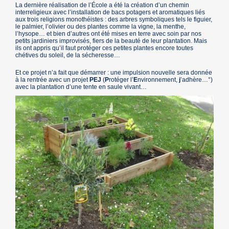
La dernière réalisation de l’École a été la création d’un chemin
interreligieux avec l’installation de bacs potagers et aromatiques liés
aux trois religions monothéistes : des arbres symboliques tels le figuier,
le palmier, l’olivier ou des plantes comme la vigne, la menthe,
l’hysope… et bien d’autres ont été mises en terre avec soin par nos
petits jardiniers improvisés, fiers de la beauté de leur plantation. Mais
ils ont appris qu’il faut protéger ces petites plantes encore toutes
chétives du soleil, de la sécheresse…
Et ce projet n’a fait que démarrer : une impulsion nouvelle sera donnée
à la rentrée avec un projet
PEJ
(
P
rotéger l’
E
nvironnement,
j
’adhère…°)
avec la plantation d’une tente en saule vivant…