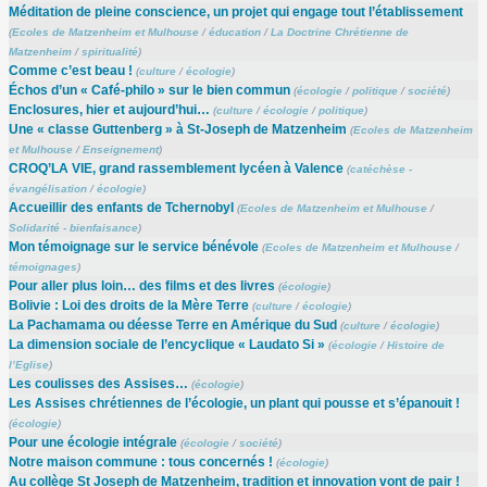
Méditation de pleine conscience, un projet qui engage tout l’établissement
(
Ecoles de Matzenheim et Mulhouse
/
éducation
/
La Doctrine Chrétienne de
Matzenheim
/
spiritualité
)
Comme c’est beau !
(
culture
/
écologie
)
Échos d’un « Café-philo » sur le bien commun
(
écologie
/
politique
/
société
)
Enclosures, hier et aujourd’hui…
(
culture
/
écologie
/
politique
)
Une « classe Guttenberg » à St-Joseph de Matzenheim
(
Ecoles de Matzenheim
et Mulhouse
/
Enseignement
)
CROQ’LA VIE, grand rassemblement lycéen à Valence
(
catéchèse -
évangélisation
/
écologie
)
Accueillir des enfants de Tchernobyl
(
Ecoles de Matzenheim et Mulhouse
/
Solidarité - bienfaisance
)
Mon témoignage sur le service bénévole
(
Ecoles de Matzenheim et Mulhouse
/
témoignages
)
Pour aller plus loin… des films et des livres
(
écologie
)
Bolivie : Loi des droits de la Mère Terre
(
culture
/
écologie
)
La Pachamama ou déesse Terre en Amérique du Sud
(
culture
/
écologie
)
La dimension sociale de l’encyclique « Laudato Si »
(
écologie
/
Histoire de
l’Eglise
)
Les coulisses des Assises…
(
écologie
)
Les Assises chrétiennes de l’écologie, un plant qui pousse et s’épanouit !
(
écologie
)
Pour une écologie intégrale
(
écologie
/
société
)
Notre maison commune : tous concernés !
(
écologie
)
Au collège St Joseph de Matzenheim, tradition et innovation vont de pair !