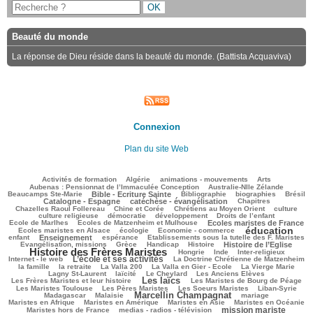
Beauté du monde
La réponse de Dieu réside dans la beauté du monde. (Battista Acquaviva)
Connexion
Plan du site Web
135/3249
121/3249
107/3249
331/3249
88/3249
Activités de formation
Algérie
animations - mouvements
Arts
46/3249
78/3249
Aubenas : Pensionnat de l’Immaculée Conception
Australie-Nlle Zélande
849/3249
101/3249
565/3249
122/3249
856/3249
Beaucamps Ste-Marie
Bible - Ecriture Sainte
Bibliographie
biographies
Brésil
718/3249
157/3249
156/3249
Catalogne - Espagne
catéchèse - évangélisation
Chapitres
160/3249
256/3249
498/3249
43/3249
Chazelles Raoul Follereau
Chine et Corée
Chrétiens au Moyen Orient
culture
122/3249
66/3249
128/3249
8/3249
culture religieuse
démocratie
développement
Droits de l’enfant
136/3249
966/3249
252/3249
Ecole de Marlhes
Ecoles de Matzenheim et Mulhouse
Ecoles maristes de France
éducation
613/3249
213/3249
1806/3249
164/3249
Ecoles maristes en Alsace
écologie
Economie - commerce
880/3249
303/3249
45/3249
300/3249
enfant
Enseignement
espérance
Etablissements sous la tutelle des F. Maristes
630/3249
128/3249
314/3249
822/3249
2201/3249
Evangélisation, missions
Grèce
Handicap
Histoire
Histoire de l’Eglise
Histoire des Frères Maristes
168/3249
28/3249
212/3249
180/3249
Hongrie
Inde
Inter-religieux
L’école et ses activités
1133/3249
54/3249
395/3249
Internet - le web
La Doctrine Chrétienne de Matzenheim
112/3249
69/3249
69/3249
642/3249
444/3249
la famille
la retraite
La Valla 200
La Valla en Gier - Ecole
La Vierge Marie
336/3249
255/3249
70/3249
277/3249
Lagny St-Laurent
laïcité
Le Cheylard
Les Anciens Elèves
Les laïcs
1564/3249
527/3249
229/3249
Les Frères Maristes et leur histoire
Les Maristes de Bourg de Péage
499/3249
421/3249
123/3249
193/3249
Les Maristes Toulouse
Les Pères Maristes
Les Soeurs Maristes
Liban-Syrie
Marcellin Champagnat
57/3249
1649/3249
55/3249
361/3249
Madagascar
Malaisie
mariage
385/3249
410/3249
104/3249
437/3249
Maristes en Afrique
Maristes en Amérique
Maristes en Asie
Maristes en Océanie
mission mariste
345/3249
1363/3249
108/3249
Maristes hors de France
medias - radios - télévision