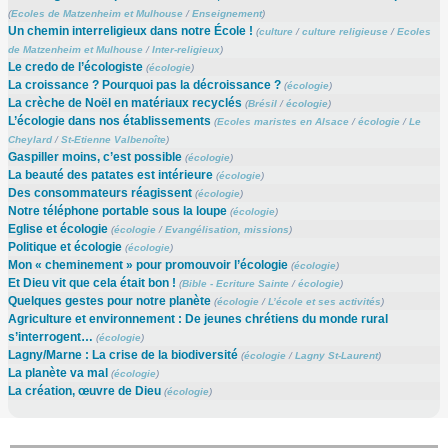
(
Ecoles de Matzenheim et Mulhouse
/
Enseignement
)
Un chemin interreligieux dans notre École !
(
culture
/
culture religieuse
/
Ecoles
de Matzenheim et Mulhouse
/
Inter-religieux
)
Le credo de l’écologiste
(
écologie
)
La croissance ? Pourquoi pas la décroissance ?
(
écologie
)
La crèche de Noël en matériaux recyclés
(
Brésil
/
écologie
)
L’écologie dans nos établissements
(
Ecoles maristes en Alsace
/
écologie
/
Le
Cheylard
/
St-Etienne Valbenoîte
)
Gaspiller moins, c’est possible
(
écologie
)
La beauté des patates est intérieure
(
écologie
)
Des consommateurs réagissent
(
écologie
)
Notre téléphone portable sous la loupe
(
écologie
)
Eglise et écologie
(
écologie
/
Evangélisation, missions
)
Politique et écologie
(
écologie
)
Mon « cheminement » pour promouvoir l’écologie
(
écologie
)
Et Dieu vit que cela était bon !
(
Bible - Ecriture Sainte
/
écologie
)
Quelques gestes pour notre planète
(
écologie
/
L’école et ses activités
)
Agriculture et environnement : De jeunes chrétiens du monde rural
s’interrogent…
(
écologie
)
Lagny/Marne : La crise de la biodiversité
(
écologie
/
Lagny St-Laurent
)
La planète va mal
(
écologie
)
La création, œuvre de Dieu
(
écologie
)