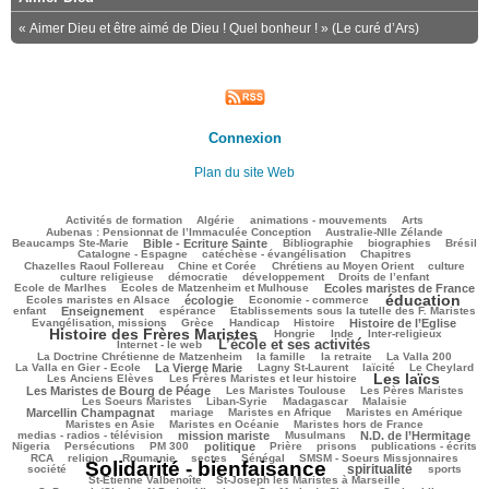
« Aimer Dieu et être aimé de Dieu ! Quel bonheur ! » (Le curé d’Ars)
Connexion
Plan du site Web
117/2489
40/2489
107/2489
186/2489
99/2489
Activités de formation
Algérie
animations - mouvements
Arts
45/2489
71/2489
Aubenas : Pensionnat de l’Immaculée Conception
Australie-Nlle Zélande
626/2489
42/2489
368/2489
158/2489
382/2489
Beaucamps Ste-Marie
Bible - Ecriture Sainte
Bibliographie
biographies
Brésil
525/2489
92/2489
155/2489
Catalogne - Espagne
catéchèse - évangélisation
Chapitres
91/2489
219/2489
447/2489
36/2489
Chazelles Raoul Follereau
Chine et Corée
Chrétiens au Moyen Orient
culture
95/2489
56/2489
203/2489
26/2489
culture religieuse
démocratie
développement
Droits de l’enfant
186/2489
844/2489
304/2489
Ecole de Marlhes
Ecoles de Matzenheim et Mulhouse
Ecoles maristes de France
éducation
673/2489
73/2489
1513/2489
197/2489
Ecoles maristes en Alsace
écologie
Economie - commerce
808/2489
199/2489
45/2489
169/2489
enfant
Enseignement
espérance
Etablissements sous la tutelle des F. Maristes
368/2489
87/2489
180/2489
618/2489
1489/2489
Evangélisation, missions
Grèce
Handicap
Histoire
Histoire de l’Eglise
Histoire des Frères Maristes
110/2489
7/2489
117/2489
205/2489
Hongrie
Inde
Inter-religieux
L’école et ses activités
1163/2489
39/2489
Internet - le web
421/2489
159/2489
29/2489
74/2489
La Doctrine Chrétienne de Matzenheim
la famille
la retraite
La Valla 200
710/2489
386/2489
209/2489
248/2489
81/2489
La Valla en Gier - Ecole
La Vierge Marie
Lagny St-Laurent
laïcité
Le Cheylard
Les laïcs
99/2489
1566/2489
636/2489
Les Anciens Elèves
Les Frères Maristes et leur histoire
350/2489
450/2489
326/2489
Les Maristes de Bourg de Péage
Les Maristes Toulouse
Les Pères Maristes
118/2489
158/2489
32/2489
779/2489
Les Soeurs Maristes
Liban-Syrie
Madagascar
Malaisie
54/2489
265/2489
195/2489
337/2489
Marcellin Champagnat
mariage
Maristes en Afrique
Maristes en Amérique
40/2489
278/2489
293/2489
Maristes en Asie
Maristes en Océanie
Maristes hors de France
781/2489
75/2489
757/2489
49/2489
medias - radios - télévision
mission mariste
Musulmans
N.D. de l’Hermitage
145/2489
181/2489
740/2489
138/2489
103/2489
303/2489
190/2489
Nigeria
Persécutions
PM 300
politique
Prière
prisons
publications - écrits
216/2489
41/2489
31/2489
28/2489
190/2489
331/2489
RCA
religion
Roumanie
sectes
Sénégal
SMSM - Soeurs Missionnaires
Solidarité - bienfaisance
spiritualité
2489/2489
1057/2489
350/2489
181/2489
société
sports
69/2489
168/2489
St-Etienne Valbenoîte
St-Joseph les Maristes à Marseille