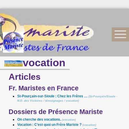
vocation
Articles
Fr. Maristes en France
St-Pourçain-sur-Sioule : Chez les Frères …
(
St-Pourçain/Sioule -
N.D. des Victoires
/
témoignages
/
vocation
)
Dossiers de Présence Mariste
On cherche des vocations.
(
vocation
)
Vocation : C’est quoi un Frère Mariste ?
(
vocation
)