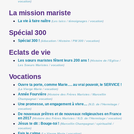
vocation
)
La mission mariste
La vie à faire naître
(
Les laïcs
/
témoignages
/
vocation
)
Spécial 300
Spécial 300 !
(
éducation
/
Histoire
/
PM 300
/
vocation
)
Eclats de vie
Les sœurs maristes fêtent leurs 200 ans !
(
Histoire de l’Eglise
/
Les Soeurs Maristes
/
vocation
)
Vocations
Ouvre ta porte, comme Marie…. au vrai pouvoir, le SERVICE !
(
La Vierge Marie
/
vocation
)
Année Fourvière
(
Histoire des Frères Maristes
/
Marcellin
Champagnat
/
vocation
)
Une promesse, un engagement à vivre…
(
N.D. de l’Hermitage
/
vocation
)
De nouveaux prêtres et de nouveaux religieux/ses en France
en 2017
(
Histoire des Frères Maristes
/
N.D. de l’Hermitage
/
vocation
)
Jésus te dit : Bouge-toi !
(
Marcellin Champagnat
/
spiritualité
/
vocation
)
Fais le calme
(
La Vierge Marie
/
vocation
)