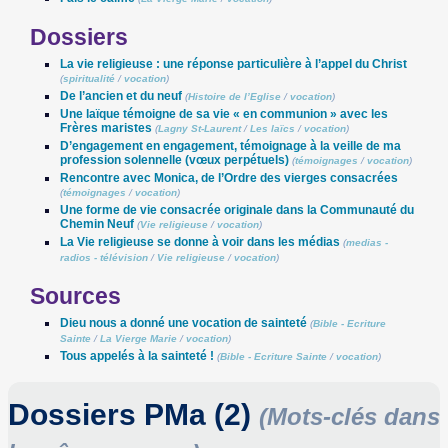
Dossiers
La vie religieuse : une réponse particulière à l’appel du Christ
(
spiritualité
/
vocation
)
De l’ancien et du neuf
(
Histoire de l’Eglise
/
vocation
)
Une laïque témoigne de sa vie « en communion » avec les
Frères maristes
(
Lagny St-Laurent
/
Les laïcs
/
vocation
)
D’engagement en engagement, témoignage à la veille de ma
profession solennelle (vœux perpétuels)
(
témoignages
/
vocation
)
Rencontre avec Monica, de l’Ordre des vierges consacrées
(
témoignages
/
vocation
)
Une forme de vie consacrée originale dans la Communauté du
Chemin Neuf
(
Vie religieuse
/
vocation
)
La Vie religieuse se donne à voir dans les médias
(
medias -
radios - télévision
/
Vie religieuse
/
vocation
)
Sources
Dieu nous a donné une vocation de sainteté
(
Bible - Ecriture
Sainte
/
La Vierge Marie
/
vocation
)
Tous appelés à la sainteté !
(
Bible - Ecriture Sainte
/
vocation
)
Dossiers PMa (2)
(Mots-clés dans