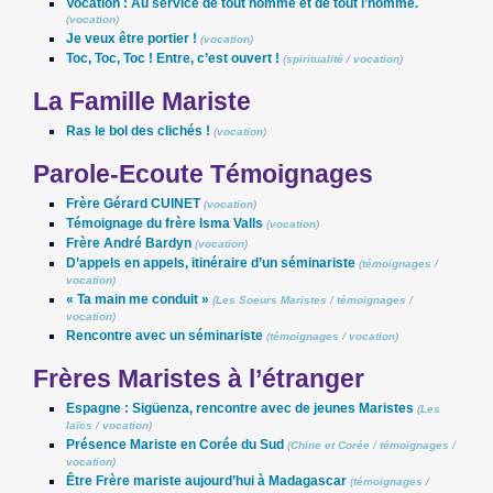
Vocation : Au service de tout homme et de tout l’homme.
(
vocation
)
Je veux être portier !
(
vocation
)
Toc, Toc, Toc ! Entre, c’est ouvert !
(
spiritualité
/
vocation
)
La Famille Mariste
Ras le bol des clichés !
(
vocation
)
Parole-Ecoute Témoignages
Frère Gérard CUINET
(
vocation
)
Témoignage du frère Isma Valls
(
vocation
)
Frère André Bardyn
(
vocation
)
D’appels en appels, itinéraire d’un séminariste
(
témoignages
/
vocation
)
« Ta main me conduit »
(
Les Soeurs Maristes
/
témoignages
/
vocation
)
Rencontre avec un séminariste
(
témoignages
/
vocation
)
Frères Maristes à l’étranger
Espagne : Sigüenza, rencontre avec de jeunes Maristes
(
Les
laïcs
/
vocation
)
Présence Mariste en Corée du Sud
(
Chine et Corée
/
témoignages
/
vocation
)
Être Frère mariste aujourd’hui à Madagascar
(
témoignages
/