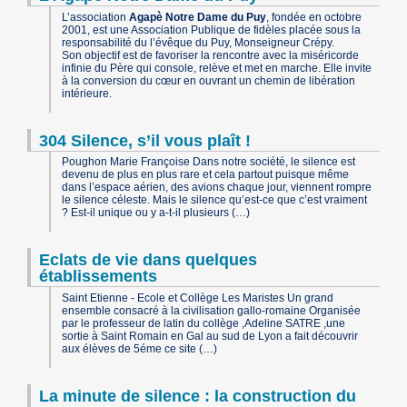
L’association
Agapè Notre Dame du Puy
, fondée en octobre
2001, est une Association Publique de fidèles placée sous la
responsabilité du l’évêque du Puy, Monseigneur Crépy.
Son objectif est de favoriser la rencontre avec la miséricorde
infinie du Père qui console, relève et met en marche. Elle invite
à la conversion du cœur en ouvrant un chemin de libération
intérieure.
304 Silence, s’il vous plaît !
Poughon Marie Françoise Dans notre société, le silence est
devenu de plus en plus rare et cela partout puisque même
dans l’espace aérien, des avions chaque jour, viennent rompre
le silence céleste. Mais le silence qu’est-ce que c’est vraiment
? Est-il unique ou y a-t-il plusieurs (…)
Eclats de vie dans quelques
établissements
Saint Etienne - Ecole et Collège Les Maristes Un grand
ensemble consacré à la civilisation gallo-romaine Organisée
par le professeur de latin du collège ,Adeline SATRE ,une
sortie à Saint Romain en Gal au sud de Lyon a fait découvrir
aux élèves de 5éme ce site (…)
La minute de silence : la construction du