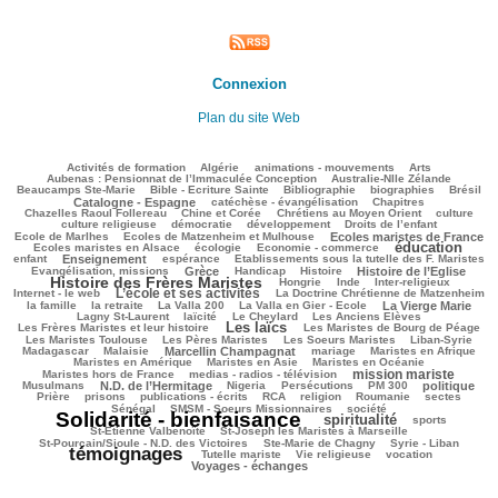
Connexion
Plan du site Web
128/2999
66/2999
174/2999
224/2999
106/2999
Activités de formation
Algérie
animations - mouvements
Arts
72/2999
77/2999
Aubenas : Pensionnat de l’Immaculée Conception
Australie-Nlle Zélande
606/2999
53/2999
487/2999
130/2999
776/2999
Beaucamps Ste-Marie
Bible - Ecriture Sainte
Bibliographie
biographies
Brésil
566/2999
147/2999
143/2999
Catalogne - Espagne
catéchèse - évangélisation
Chapitres
108/2999
319/2999
332/2999
40/2999
Chazelles Raoul Follereau
Chine et Corée
Chrétiens au Moyen Orient
culture
125/2999
82/2999
121/2999
18/2999
culture religieuse
démocratie
développement
Droits de l’enfant
131/2999
1007/2999
214/2999
Ecole de Marlhes
Ecoles de Matzenheim et Mulhouse
Ecoles maristes de France
éducation
462/2999
108/2999
1399/2999
158/2999
Ecoles maristes en Alsace
écologie
Economie - commerce
683/2999
212/2999
86/2999
225/2999
enfant
Enseignement
espérance
Etablissements sous la tutelle des F. Maristes
937/2999
72/2999
210/2999
841/2999
1717/2999
Evangélisation, missions
Grèce
Handicap
Histoire
Histoire de l’Eglise
Histoire des Frères Maristes
136/2999
15/2999
97/2999
191/2999
Hongrie
Inde
Inter-religieux
L’école et ses activités
1027/2999
50/2999
312/2999
Internet - le web
La Doctrine Chrétienne de Matzenheim
102/2999
35/2999
89/2999
798/2999
340/2999
la famille
la retraite
La Valla 200
La Valla en Gier - Ecole
La Vierge Marie
268/2999
288/2999
69/2999
119/2999
Lagny St-Laurent
laïcité
Le Cheylard
Les Anciens Elèves
Les laïcs
1495/2999
567/2999
219/2999
Les Frères Maristes et leur histoire
Les Maristes de Bourg de Péage
546/2999
444/2999
94/2999
165/2999
Les Maristes Toulouse
Les Pères Maristes
Les Soeurs Maristes
Liban-Syrie
48/2999
946/2999
33/2999
362/2999
285/2999
Madagascar
Malaisie
Marcellin Champagnat
mariage
Maristes en Afrique
322/2999
43/2999
340/2999
Maristes en Amérique
Maristes en Asie
Maristes en Océanie
mission mariste
241/2999
1139/2999
59/2999
Maristes hors de France
medias - radios - télévision
722/2999
59/2999
195/2999
167/2999
736/2999
195/2999
Musulmans
N.D. de l’Hermitage
Nigeria
Persécutions
PM 300
politique
122/2999
313/2999
177/2999
214/2999
59/2999
57/2999
82/2999
Prière
prisons
publications - écrits
RCA
religion
Roumanie
sectes
322/2999
284/2999
2999/2999
Sénégal
SMSM - Soeurs Missionnaires
société
Solidarité - bienfaisance
spiritualité
1369/2999
281/2999
194/2999
sports
84/2999
103/2999
St-Etienne Valbenoîte
St-Joseph les Maristes à Marseille
60/2999
44/2999
2504/2999
St-Pourçain/Sioule - N.D. des Victoires
Ste-Marie de Chagny
Syrie - Liban
témoignages
192/2999
132/2999
553/2999
660/2999
Tutelle mariste
Vie religieuse
vocation
Voyages - échanges