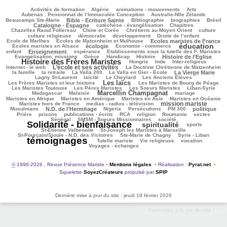
100/2996
72/2996
133/2996
318/2996
76/2996
Activités de formation
Algérie
animations - mouvements
Arts
47/2996
87/2996
Aubenas : Pensionnat de l’Immaculée Conception
Australie-Nlle Zélande
663/2996
64/2996
535/2996
102/2996
937/2996
Beaucamps Ste-Marie
Bible - Ecriture Sainte
Bibliographie
biographies
Brésil
638/2996
175/2996
128/2996
Catalogne - Espagne
catéchèse - évangélisation
Chapitres
103/2996
278/2996
465/2996
32/2996
Chazelles Raoul Follereau
Chine et Corée
Chrétiens au Moyen Orient
culture
130/2996
104/2996
156/2996
8/2996
culture religieuse
démocratie
développement
Droits de l’enfant
133/2996
917/2996
257/2996
Ecole de Marlhes
Ecoles de Matzenheim et Mulhouse
Ecoles maristes de France
éducation
646/2996
105/2996
1629/2996
124/2996
Ecoles maristes en Alsace
écologie
Economie - commerce
901/2996
214/2996
57/2996
233/2996
enfant
Enseignement
espérance
Etablissements sous la tutelle des F. Maristes
643/2996
74/2996
270/2996
915/2996
2008/2996
Evangélisation, missions
Grèce
Handicap
Histoire
Histoire de l’Eglise
Histoire des Frères Maristes
161/2996
44/2996
138/2996
174/2996
Hongrie
Inde
Inter-religieux
L’école et ses activités
1131/2996
41/2996
315/2996
Internet - le web
La Doctrine Chrétienne de Matzenheim
106/2996
68/2996
80/2996
696/2996
449/2996
la famille
la retraite
La Valla 200
La Valla en Gier - Ecole
La Vierge Marie
301/2996
251/2996
78/2996
170/2996
Lagny St-Laurent
laïcité
Le Cheylard
Les Anciens Elèves
Les laïcs
1520/2996
473/2996
230/2996
Les Frères Maristes et leur histoire
Les Maristes de Bourg de Péage
509/2996
413/2996
119/2996
206/2996
Les Maristes Toulouse
Les Pères Maristes
Les Soeurs Maristes
Liban-Syrie
Marcellin Champagnat
32/2996
1569/2996
40/2996
395/2996
Madagascar
Malaisie
mariage
427/2996
331/2996
63/2996
457/2996
Maristes en Afrique
Maristes en Amérique
Maristes en Asie
Maristes en Océanie
mission mariste
278/2996
1214/2996
75/2996
Maristes hors de France
medias - radios - télévision
940/2996
46/2996
179/2996
184/2996
799/2996
234/2996
Musulmans
N.D. de l’Hermitage
Nigeria
Persécutions
PM 300
politique
112/2996
298/2996
162/2996
256/2996
57/2996
35/2996
56/2996
Prière
prisons
publications - écrits
RCA
religion
Roumanie
sectes
353/2996
298/2996
2705/2996
Sénégal
SMSM - Soeurs Missionnaires
société
Solidarité - bienfaisance
spiritualité
1645/2996
305/2996
223/2996
sports
78/2996
115/2996
St-Etienne Valbenoîte
St-Joseph les Maristes à Marseille
46/2996
29/2996
2996/2996
St-Pourçain/Sioule - N.D. des Victoires
Ste-Marie de Chagny
Syrie - Liban
témoignages
156/2996
151/2996
536/2996
614/2996
Tutelle mariste
Vie religieuse
vocation
Voyages - échanges
©
1996-2026 , Revue Présence Mariste
•
Mentions légales
•
Réalisation :
Pyrat.net
•
Squelette
SoyezCréateurs
propulsé par
SPIP
Dernière mise à jour du site : jeudi 19 février 2026
Participez à la vie du site !