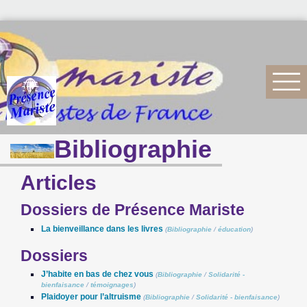
Bibliographie
Articles
Dossiers de Présence Mariste
La bienveillance dans les livres
(
Bibliographie
/
éducation
)
Dossiers
J’habite en bas de chez vous
(
Bibliographie
/
Solidarité -
bienfaisance
/
témoignages
)
Plaidoyer pour l’altruisme
(
Bibliographie
/
Solidarité - bienfaisance
)