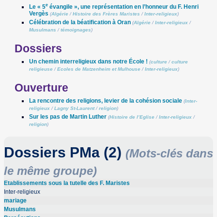
e
Le « 5
évangile », une représentation en l’honneur du F. Henri
Vergès
(
Algérie
/
Histoire des Frères Maristes
/
Inter-religieux
)
Célébration de la béatification à Oran
(
Algérie
/
Inter-religieux
/
Musulmans
/
témoignages
)
Dossiers
Un chemin interreligieux dans notre École !
(
culture
/
culture
religieuse
/
Ecoles de Matzenheim et Mulhouse
/
Inter-religieux
)
Ouverture
La rencontre des religions, levier de la cohésion sociale
(
Inter-
religieux
/
Lagny St-Laurent
/
religion
)
Sur les pas de Martin Luther
(
Histoire de l’Eglise
/
Inter-religieux
/
religion
)
Dossiers PMa (2)
(Mots-clés dans
le même groupe)
Etablissements sous la tutelle des F. Maristes
Inter-religieux
mariage
Musulmans