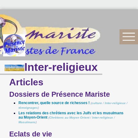
Inter-religieux
Articles
Dossiers de Présence Mariste
Rencontrer, quelle source de richesses !
(
culture
/
Inter-religieux
/
témoignages
)
Les relations des chrétiens avec les Juifs et les musulmans
au Moyen-Orient
(
Chrétiens au Moyen Orient
/
Inter-religieux
/
Musulmans
)
Eclats de vie