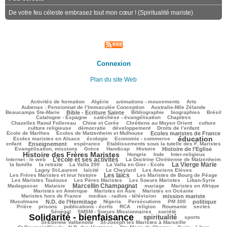
De votre feu céleste embrasez tout mon cœur ! (Spiritualité mariste)
Connexion
Plan du site Web
109/2442
59/2442
131/2442
199/2442
60/2442
Activités de formation
Algérie
animations - mouvements
Arts
42/2442
72/2442
Aubenas : Pensionnat de l’Immaculée Conception
Australie-Nlle Zélande
589/2442
35/2442
461/2442
152/2442
498/2442
Beaucamps Ste-Marie
Bible - Ecriture Sainte
Bibliographie
biographies
Brésil
487/2442
92/2442
122/2442
Catalogne - Espagne
catéchèse - évangélisation
Chapitres
88/2442
178/2442
391/2442
34/2442
Chazelles Raoul Follereau
Chine et Corée
Chrétiens au Moyen Orient
culture
87/2442
55/2442
124/2442
13/2442
culture religieuse
démocratie
développement
Droits de l’enfant
174/2442
722/2442
200/2442
Ecole de Marlhes
Ecoles de Matzenheim et Mulhouse
Ecoles maristes de France
éducation
453/2442
84/2442
1357/2442
189/2442
Ecoles maristes en Alsace
écologie
Economie - commerce
645/2442
213/2442
60/2442
179/2442
enfant
Enseignement
espérance
Etablissements sous la tutelle des F. Maristes
416/2442
76/2442
198/2442
554/2442
1520/2442
Evangélisation, missions
Grèce
Handicap
Histoire
Histoire de l’Eglise
Histoire des Frères Maristes
101/2442
7/2442
93/2442
179/2442
Hongrie
Inde
Inter-religieux
L’école et ses activités
922/2442
70/2442
365/2442
Internet - le web
La Doctrine Chrétienne de Matzenheim
La Vierge Marie
100/2442
38/2442
67/2442
853/2442
319/2442
la famille
la retraite
La Valla 200
La Valla en Gier - Ecole
226/2442
272/2442
59/2442
89/2442
Lagny St-Laurent
laïcité
Le Cheylard
Les Anciens Elèves
Les laïcs
1066/2442
520/2442
259/2442
Les Frères Maristes et leur histoire
Les Maristes de Bourg de Péage
363/2442
265/2442
132/2442
106/2442
Les Maristes Toulouse
Les Pères Maristes
Les Soeurs Maristes
Liban-Syrie
Marcellin Champagnat
31/2442
846/2442
72/2442
283/2442
191/2442
Madagascar
Malaisie
mariage
Maristes en Afrique
245/2442
52/2442
268/2442
Maristes en Amérique
Maristes en Asie
Maristes en Océanie
286/2442
715/2442
63/2442
Maristes hors de France
medias - radios - télévision
mission mariste
691/2442
62/2442
147/2442
201/2442
614/2442
164/2442
Musulmans
N.D. de l’Hermitage
Nigeria
Persécutions
PM 300
politique
131/2442
413/2442
158/2442
220/2442
32/2442
24/2442
28/2442
Prière
prisons
publications - écrits
RCA
religion
Roumanie
sectes
180/2442
309/2442
2269/2442
Sénégal
SMSM - Soeurs Missionnaires
société
Solidarité - bienfaisance
spiritualité
1121/2442
183/2442
147/2442
sports
49/2442
99/2442
St-Etienne Valbenoîte
St-Joseph les Maristes à Marseille