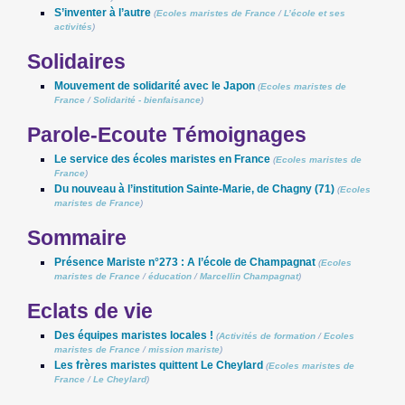
S’inventer à l’autre
(
Ecoles maristes de France
/
L’école et ses
activités
)
Solidaires
Mouvement de solidarité avec le Japon
(
Ecoles maristes de
France
/
Solidarité - bienfaisance
)
Parole-Ecoute Témoignages
Le service des écoles maristes en France
(
Ecoles maristes de
France
)
Du nouveau à l’institution Sainte-Marie, de Chagny (71)
(
Ecoles
maristes de France
)
Sommaire
Présence Mariste n°273 : A l’école de Champagnat
(
Ecoles
maristes de France
/
éducation
/
Marcellin Champagnat
)
Eclats de vie
Des équipes maristes locales !
(
Activités de formation
/
Ecoles
maristes de France
/
mission mariste
)
Les frères maristes quittent Le Cheylard
(
Ecoles maristes de
France
/
Le Cheylard
)