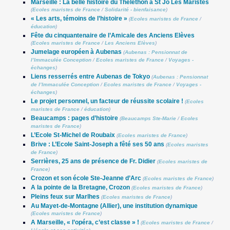
Marseille : La belle histoire du Thelethon à St Jo Les Maristes
(
Ecoles maristes de France
/
Solidarité - bienfaisance
)
« Les arts, témoins de l’histoire »
(
Ecoles maristes de France
/
éducation
)
Fête du cinquantenaire de l’Amicale des Anciens Elèves
(
Ecoles maristes de France
/
Les Anciens Elèves
)
Jumelage européen à Aubenas
(
Aubenas : Pensionnat de
l’Immaculée Conception
/
Ecoles maristes de France
/
Voyages -
échanges
)
Liens resserrés entre Aubenas de Tokyo
(
Aubenas : Pensionnat
de l’Immaculée Conception
/
Ecoles maristes de France
/
Voyages -
échanges
)
Le projet personnel, un facteur de réussite scolaire !
(
Ecoles
maristes de France
/
éducation
)
Beaucamps : pages d’histoire
(
Beaucamps Ste-Marie
/
Ecoles
maristes de France
)
L’Ecole St-Michel de Roubaix
(
Ecoles maristes de France
)
Brive : L’Ecole Saint-Joseph a fêté ses 50 ans
(
Ecoles maristes
de France
)
Serrières, 25 ans de présence de Fr. Didier
(
Ecoles maristes de
France
)
Crozon et son école Ste-Jeanne d’Arc
(
Ecoles maristes de France
)
A la pointe de la Bretagne, Crozon
(
Ecoles maristes de France
)
Pleins feux sur Marlhes
(
Ecoles maristes de France
)
Au Mayet-de-Montagne (Allier), une institution dynamique
(
Ecoles maristes de France
)
A Marseille, « l’opéra, c’est classe » !
(
Ecoles maristes de France
/