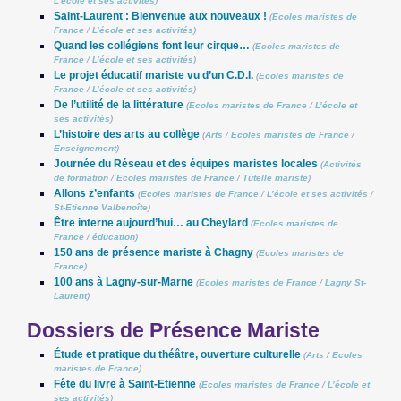
L’école et ses activités
)
Saint-Laurent : Bienvenue aux nouveaux !
(
Ecoles maristes de
France
/
L’école et ses activités
)
Quand les collégiens font leur cirque…
(
Ecoles maristes de
France
/
L’école et ses activités
)
Le projet éducatif mariste vu d’un C.D.I.
(
Ecoles maristes de
France
/
L’école et ses activités
)
De l’utilité de la littérature
(
Ecoles maristes de France
/
L’école et
ses activités
)
L’histoire des arts au collège
(
Arts
/
Ecoles maristes de France
/
Enseignement
)
Journée du Réseau et des équipes maristes locales
(
Activités
de formation
/
Ecoles maristes de France
/
Tutelle mariste
)
Allons z’enfants
(
Ecoles maristes de France
/
L’école et ses activités
/
St-Etienne Valbenoîte
)
Être interne aujourd’hui… au Cheylard
(
Ecoles maristes de
France
/
éducation
)
150 ans de présence mariste à Chagny
(
Ecoles maristes de
France
)
100 ans à Lagny-sur-Marne
(
Ecoles maristes de France
/
Lagny St-
Laurent
)
Dossiers de Présence Mariste
Étude et pratique du théâtre, ouverture culturelle
(
Arts
/
Ecoles
maristes de France
)
Fête du livre à Saint-Etienne
(
Ecoles maristes de France
/
L’école et
ses activités
)