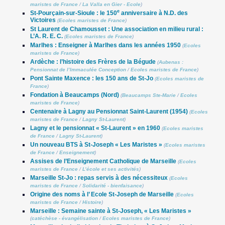
maristes de France
/
La Valla en Gier - Ecole
)
e
St-Pourçain-sur-Sioule : le 150
anniversaire à N.D. des
Victoires
(
Ecoles maristes de France
)
St Laurent de Chamousset : Une association en milieu rural :
L’A. R. E. C.
(
Ecoles maristes de France
)
Marlhes : Enseigner à Marlhes dans les années 1950
(
Ecoles
maristes de France
)
Ardèche : l’histoire des Frères de la Bégude
(
Aubenas :
Pensionnat de l’Immaculée Conception
/
Ecoles maristes de France
)
Pont Sainte Maxence : les 150 ans de St-Jo
(
Ecoles maristes de
France
)
Fondation à Beaucamps (Nord)
(
Beaucamps Ste-Marie
/
Ecoles
maristes de France
)
Centenaire à Lagny au Pensionnat Saint-Laurent (1954)
(
Ecoles
maristes de France
/
Lagny St-Laurent
)
Lagny et le pensionnat « St-Laurent » en 1960
(
Ecoles maristes
de France
/
Lagny St-Laurent
)
Un nouveau BTS à St-Joseph « Les Maristes »
(
Ecoles maristes
de France
/
Enseignement
)
Assises de l’Enseignement Catholique de Marseille
(
Ecoles
maristes de France
/
L’école et ses activités
)
Marseille St-Jo : repas servis à des nécessiteux
(
Ecoles
maristes de France
/
Solidarité - bienfaisance
)
Origine des noms à l’ Ecole St-Joseph de Marseille
(
Ecoles
maristes de France
/
Histoire
)
Marseille : Semaine sainte à St-Joseph, « Les Maristes »
(
catéchèse - évangélisation
/
Ecoles maristes de France
)