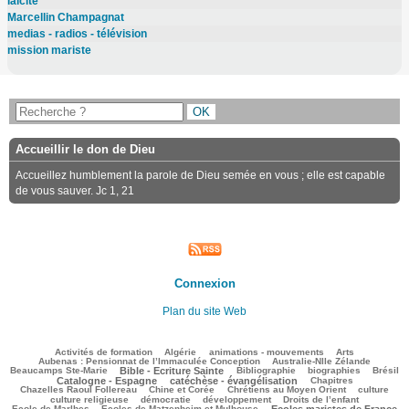
laïcité
Marcellin Champagnat
medias - radios - télévision
mission mariste
Accueillir le don de Dieu
Accueillez humblement la parole de Dieu semée en vous ; elle est capable
de vous sauver. Jc 1, 21
Connexion
Plan du site Web
100/2917
63/2917
148/2917
316/2917
73/2917
Activités de formation
Algérie
animations - mouvements
Arts
52/2917
92/2917
Aubenas : Pensionnat de l’Immaculée Conception
Australie-Nlle Zélande
672/2917
56/2917
557/2917
104/2917
876/2917
Beaucamps Ste-Marie
Bible - Ecriture Sainte
Bibliographie
biographies
Brésil
629/2917
201/2917
132/2917
Catalogne - Espagne
catéchèse - évangélisation
Chapitres
102/2917
275/2917
417/2917
36/2917
Chazelles Raoul Follereau
Chine et Corée
Chrétiens au Moyen Orient
culture
107/2917
117/2917
163/2917
9/2917
culture religieuse
démocratie
développement
Droits de l’enfant
136/2917
918/2917
257/2917
Ecole de Marlhes
Ecoles de Matzenheim et Mulhouse
Ecoles maristes de France