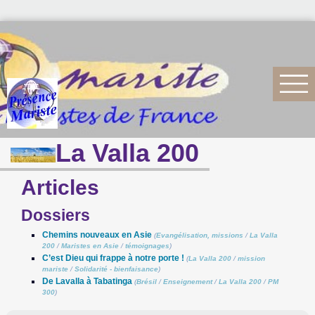
La Valla 200
Articles
Dossiers
Chemins nouveaux en Asie
(
Evangélisation, missions
/
La Valla
200
/
Maristes en Asie
/
témoignages
)
C’est Dieu qui frappe à notre porte !
(
La Valla 200
/
mission
mariste
/
Solidarité - bienfaisance
)
De Lavalla à Tabatinga
(
Brésil
/
Enseignement
/
La Valla 200
/
PM
300
)