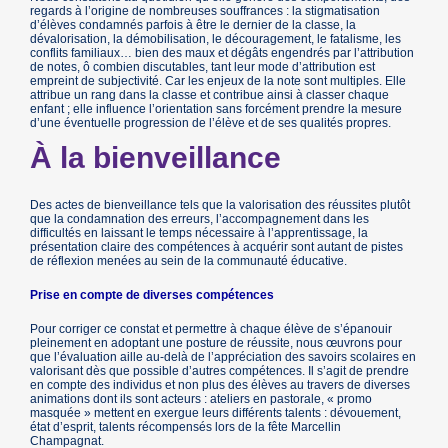
regards à l’origine de nombreuses souffrances : la stigmatisation
d’élèves condamnés parfois à être le dernier de la classe, la
dévalorisation, la démobilisation, le découragement, le fatalisme, les
conflits familiaux… bien des maux et dégâts engendrés par l’attribution
de notes, ô combien discutables, tant leur mode d’attribution est
empreint de subjectivité. Car les enjeux de la note sont multiples. Elle
attribue un rang dans la classe et contribue ainsi à classer chaque
enfant ; elle influence l’orientation sans forcément prendre la mesure
d’une éventuelle progression de l’élève et de ses qualités propres.
À la bienveillance
Des actes de bienveillance tels que la valorisation des réussites plutôt
que la condamnation des erreurs, l’accompagnement dans les
difficultés en laissant le temps nécessaire à l’apprentissage, la
présentation claire des compétences à acquérir sont autant de pistes
de réflexion menées au sein de la communauté éducative.
Prise en compte de diverses compétences
Pour corriger ce constat et permettre à chaque élève de s’épanouir
pleinement en adoptant une posture de réussite, nous œuvrons pour
que l’évaluation aille au-delà de l’appréciation des savoirs scolaires en
valorisant dès que possible d’autres compétences. Il s’agit de prendre
en compte des individus et non plus des élèves au travers de diverses
animations dont ils sont acteurs : ateliers en pastorale, « promo
masquée » mettent en exergue leurs différents talents : dévouement,
état d’esprit, talents récompensés lors de la fête Marcellin
Champagnat.