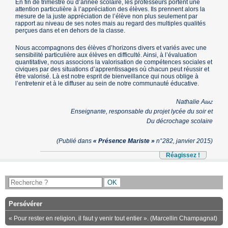
En fin de trimestre ou d’année scolaire, les professeurs portent une
attention particulière à l’appréciation des élèves. Ils prennent alors la
mesure de la juste appréciation de l’élève non plus seulement par
rapport au niveau de ses notes mais au regard des multiples qualités
perçues dans et en dehors de la classe.
Nous accompagnons des élèves d’horizons divers et variés avec une
sensibilité particulière aux élèves en difficulté. Ainsi, à l’évaluation
quantitative, nous associons la valorisation de compétences sociales et
civiques par des situations d’apprentissages où chacun peut réussir et
être valorisé. Là est notre esprit de bienveillance qui nous oblige à
l’entretenir et à le diffuser au sein de notre communauté éducative.
Nathalie
Abaz
Enseignante, responsable du projet lycée du soir et
Du décrochage scolaire
(Publié dans
« Présence Mariste »
n°282, janvier 2015)
Réagissez !
Persévérer
« Pour rester en religion, il faut y venir tout entier ». (Marcellin Champagnat)