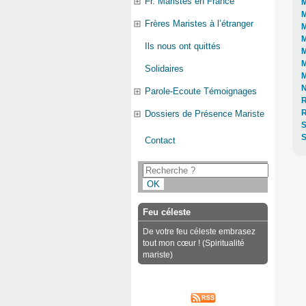
Fr. Maristes en France
M
M
Frères Maristes à l’étranger
M
M
Ils nous ont quittés
M
M
Solidaires
M
N
Parole-Ecoute Témoignages
R
Dossiers de Présence Mariste
S
S
Contact
Feu céleste
De votre feu céleste embrasez
tout mon cœur ! (Spiritualité
mariste)