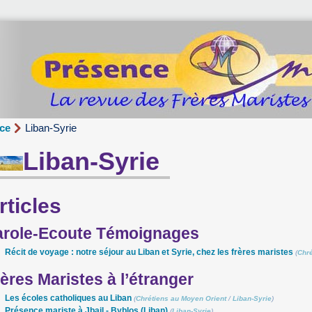
nce
Liban-Syrie
Liban-Syrie
rticles
arole-Ecoute Témoignages
Récit de voyage : notre séjour au Liban et Syrie, chez les frères maristes
(
Chré
ères Maristes à l’étranger
Les écoles catholiques au Liban
(
Chrétiens au Moyen Orient
/
Liban-Syrie
)
Présence mariste à Jbail - Byblos (Liban)
(
Liban-Syrie
)