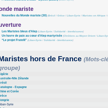
onde mariste
Nouvelles du Monde mariste (30)
(
Brésil
/
Grèce
/
Liban-Syrie
/
Maristes en Afrique
/
uverture
Les Maristes bleus d’Alep
(
Liban-Syrie
/
Solidarité - bienfaisance
)
Un havre de paix au cœur d’Alep martyrisée
(
Chrétiens au Moyen Orient
/
Liban-Sy
“Le projet Fratelli"
(
Liban-Syrie
/
Solidarité - bienfaisance
)
Maristes hors de France
(Mots-cl
groupe)
lgérie
ustralie-Nlle Zélande
résil
atalogne - Espagne
hine et Corée
rèce
ongrie
iban-Syrie