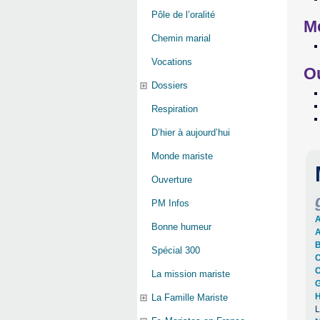
Pôle de l’oralité
M
Chemin marial
Vocations
O
Dossiers
Respiration
D’hier à aujourd’hui
Monde mariste
Ouverture
PM Infos
A
Bonne humeur
A
B
Spécial 300
C
C
La mission mariste
G
H
La Famille Mariste
L