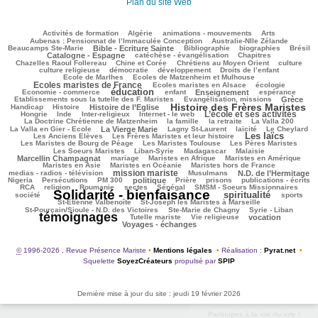
Plan du site Web
112/2447
47/2447
143/2447
225/2447
79/2447
Activités de formation
Algérie
animations - mouvements
Arts
54/2447
73/2447
Aubenas : Pensionnat de l’Immaculée Conception
Australie-Nlle Zélande
529/2447
39/2447
428/2447
105/2447
713/2447
Beaucamps Ste-Marie
Bible - Ecriture Sainte
Bibliographie
biographies
Brésil
497/2447
145/2447
152/2447
Catalogne - Espagne
catéchèse - évangélisation
Chapitres
99/2447
245/2447
288/2447
30/2447
Chazelles Raoul Follereau
Chine et Corée
Chrétiens au Moyen Orient
culture
115/2447
78/2447
124/2447
13/2447
culture religieuse
démocratie
développement
Droits de l’enfant
118/2447
897/2447
Ecole de Marlhes
Ecoles de Matzenheim et Mulhouse
Ecoles maristes de France
179/2447
357/2447
112/2447
Ecoles maristes en Alsace
écologie
éducation
1296/2447
117/2447
636/2447
180/2447
65/2447
Economie - commerce
enfant
Enseignement
espérance
166/2447
777/2447
55/2447
Etablissements sous la tutelle des F. Maristes
Evangélisation, missions
Grèce
Histoire des Frères Maristes
196/2447
670/2447
1431/2447
118/2447
Handicap
Histoire
Histoire de l’Eglise
L’école et ses activités
29/2447
72/2447
162/2447
951/2447
38/2447
Hongrie
Inde
Inter-religieux
Internet - le web
271/2447
87/2447
26/2447
91/2447
La Doctrine Chrétienne de Matzenheim
la famille
la retraite
La Valla 200
638/2447
309/2447
273/2447
224/2447
52/2447
La Valla en Gier - Ecole
La Vierge Marie
Lagny St-Laurent
laïcité
Le Cheylard
Les laïcs
122/2447
1293/2447
472/2447
Les Anciens Elèves
Les Frères Maristes et leur histoire
195/2447
468/2447
393/2447
Les Maristes de Bourg de Péage
Les Maristes Toulouse
Les Pères Maristes
96/2447
162/2447
36/2447
834/2447
Les Soeurs Maristes
Liban-Syrie
Madagascar
Malaisie
25/2447
326/2447
253/2447
275/2447
Marcellin Champagnat
mariage
Maristes en Afrique
Maristes en Amérique
69/2447
340/2447
246/2447
Maristes en Asie
Maristes en Océanie
Maristes hors de France
mission mariste
919/2447
44/2447
655/2447
51/2447
medias - radios - télévision
Musulmans
N.D. de l’Hermitage
153/2447
125/2447
571/2447
185/2447
98/2447
242/2447
146/2447
Nigeria
Persécutions
PM 300
politique
Prière
prisons
publications - écrits
157/2447
44/2447
42/2447
60/2447
339/2447
241/2447
RCA
religion
Roumanie
sectes
Sénégal
SMSM - Soeurs Missionnaires
Solidarité - bienfaisance
spiritualité
2447/2447
1205/2447
239/2447
146/2447
société
sports
70/2447
102/2447
St-Etienne Valbenoîte
St-Joseph les Maristes à Marseille
53/2447
32/2447
2188/2447
St-Pourçain/Sioule - N.D. des Victoires
Ste-Marie de Chagny
Syrie - Liban
témoignages
152/2447
129/2447
559/2447
556/2447
Tutelle mariste
Vie religieuse
vocation
Voyages - échanges
©
1996-2026 , Revue Présence Mariste
•
Mentions légales
•
Réalisation :
Pyrat.net
•
Squelette
SoyezCréateurs
propulsé par
SPIP
Dernière mise à jour du site : jeudi 19 février 2026
Participez à la vie du site !