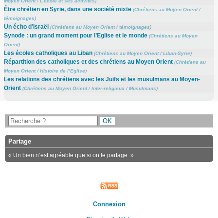
Moyen Orient
/
L’école et ses activités
)
Être chrétien en Syrie, dans une société mixte
(
Chrétiens au Moyen Orient
/
témoignages
)
Un écho d’Israël
(
Chrétiens au Moyen Orient
/
témoignages
)
Synode : un grand moment pour l’Eglise et le monde
(
Chrétiens au Moyen
Orient
)
Les écoles catholiques au Liban
(
Chrétiens au Moyen Orient
/
Liban-Syrie
)
Répartition des catholiques et des chrétiens au Moyen Orient
(
Chrétiens au
Moyen Orient
/
Histoire de l’Eglise
)
Les relations des chrétiens avec les Juifs et les musulmans au Moyen-
Orient
(
Chrétiens au Moyen Orient
/
Inter-religieux
/
Musulmans
)
Partage
« Un bien n’est agréable que si on le partage. »
Connexion