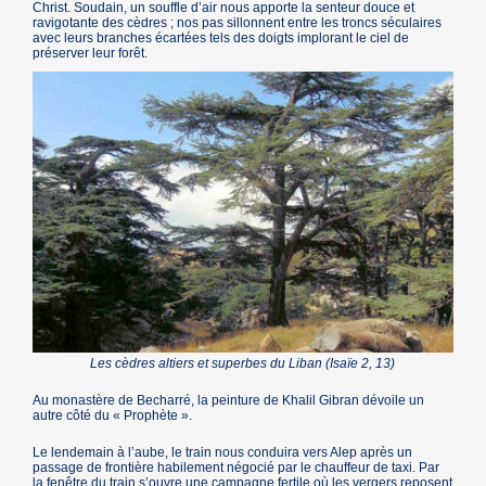
Christ. Soudain, un souffle d’air nous apporte la senteur douce et
ravigotante des cèdres ; nos pas sillonnent entre les troncs séculaires
avec leurs branches écartées tels des doigts implorant le ciel de
préserver leur forêt.
Les cèdres altiers et superbes du Liban (Isaïe 2, 13)
Au monastère de Becharré, la peinture de Khalil Gibran dévoile un
autre côté du « Prophète ».
Le lendemain à l’aube, le train nous conduira vers Alep après un
passage de frontière habilement négocié par le chauffeur de taxi. Par
la fenêtre du train s’ouvre une campagne fertile où les vergers reposent