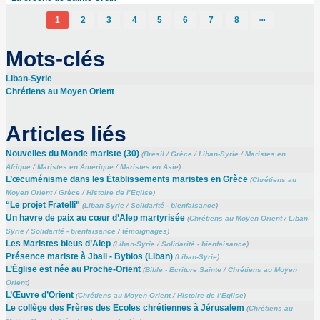
1
2
3
4
5
6
7
8
∞
Mots-clés
Liban-Syrie
Chrétiens au Moyen Orient
Articles liés
Nouvelles du Monde mariste (30)
(
Brésil
/
Grèce
/
Liban-Syrie
/
Maristes en
Afrique
/
Maristes en Amérique
/
Maristes en Asie
)
L’œcuménisme dans les Établissements maristes en Grèce
(
Chrétiens au
Moyen Orient
/
Grèce
/
Histoire de l’Eglise
)
“Le projet Fratelli"
(
Liban-Syrie
/
Solidarité - bienfaisance
)
Un havre de paix au cœur d’Alep martyrisée
(
Chrétiens au Moyen Orient
/
Liban-
Syrie
/
Solidarité - bienfaisance
/
témoignages
)
Les Maristes bleus d’Alep
(
Liban-Syrie
/
Solidarité - bienfaisance
)
Présence mariste à Jbail - Byblos (Liban)
(
Liban-Syrie
)
L’Église est née au Proche-Orient
(
Bible - Ecriture Sainte
/
Chrétiens au Moyen
Orient
)
L’Œuvre d’Orient
(
Chrétiens au Moyen Orient
/
Histoire de l’Eglise
)
Le collège des Frères des Ecoles chrétiennes à Jérusalem
(
Chrétiens au