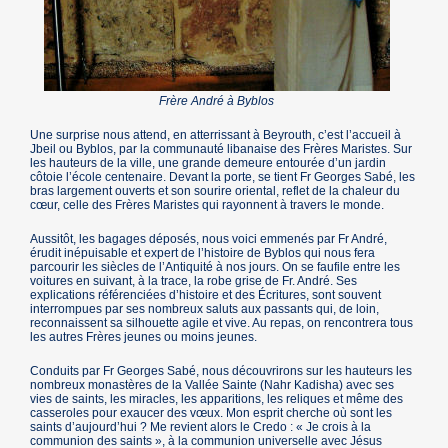
Frère André à Byblos
Une surprise nous attend, en atterrissant à Beyrouth, c’est l’accueil à
Jbeil ou Byblos, par la communauté libanaise des Frères Maristes. Sur
les hauteurs de la ville, une grande demeure entourée d’un jardin
côtoie l’école centenaire. Devant la porte, se tient Fr Georges Sabé, les
bras largement ouverts et son sourire oriental, reflet de la chaleur du
cœur, celle des Frères Maristes qui rayonnent à travers le monde.
Aussitôt, les bagages déposés, nous voici emmenés par Fr André,
érudit inépuisable et expert de l’histoire de Byblos qui nous fera
parcourir les siècles de l’Antiquité à nos jours. On se faufile entre les
voitures en suivant, à la trace, la robe grise de Fr. André. Ses
explications référenciées d’histoire et des Écritures, sont souvent
interrompues par ses nombreux saluts aux passants qui, de loin,
reconnaissent sa silhouette agile et vive. Au repas, on rencontrera tous
les autres Frères jeunes ou moins jeunes.
Conduits par Fr Georges Sabé, nous découvrirons sur les hauteurs les
nombreux monastères de la Vallée Sainte (Nahr Kadisha) avec ses
vies de saints, les miracles, les apparitions, les reliques et même des
casseroles pour exaucer des vœux. Mon esprit cherche où sont les
saints d’aujourd’hui ? Me revient alors le Credo : « Je crois à la
communion des saints », à la communion universelle avec Jésus