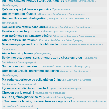
Un mois chez les Petites Sœurs des Pauvres
(
Solidarité - bienfaisance
/
témoignages
)
Qu’est-ce que j’ai dans ma petit tête ?
(
témoignages
)
Une immigration réussie !
(
Solidarité - bienfaisance
/
témoignages
)
Une famille en voie d’intégration
(
politique
/
Solidarité - bienfaisance
/
témoignages
)
Accueillir une famille sans-abri
(
Solidarité - bienfaisance
/
témoignages
)
Famille en marche
(
Chapitres
/
témoignages
/
Vie religieuse
)
Mon expérience du Chapitre général
(
Chapitres
/
Les laïcs
/
témoignages
)
Aux captifs la libération
(
Solidarité - bienfaisance
/
témoignages
)
Mon témoignage sur le service bénévole
(
Ecoles de Matzenheim et Mulhouse
/
témoignages
)
Aimer tout simplement
(
témoignages
)
Se donner aux autres, sans attendre autre chose en retour !
(
Solidarité -
bienfaisance
/
témoignages
)
Sur de nombreux terrains …
(
Solidarité - bienfaisance
/
témoignages
)
Dominique Grouès, un homme passionné
(
Solidarité - bienfaisance
/
témoignages
)
Ma petite expérience de solidarité en Chine
(
Le Cheylard
/
Solidarité -
bienfaisance
/
témoignages
)
Lycéens et étudiants en marche !
(
spiritualité
/
témoignages
)
Chrétien sur le terrain !
(
spiritualité
/
témoignages
)
À 20 ans, témoigner de sa foi
(
spiritualité
/
témoignages
)
« Transmettre la foi », une aventure au long cours !
(
catéchèse - évangélisation
/
spiritualité
/
témoignages
)