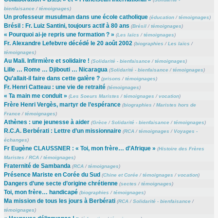
bienfaisance
/
témoignages
)
Un professeur musulman dans une école catholique
(
éducation
/
témoignages
)
Brésil : Fr. Luiz Santini, toujours actif à 80 ans
(
Brésil
/
témoignages
)
« Pourquoi ai-je repris une formation ? »
(
Les laïcs
/
témoignages
)
Fr. Alexandre Lefebvre décédé le 20 août 2002
(
biographies
/
Les laïcs
/
témoignages
)
Au Mali. Infirmière et solidaire !
(
Solidarité - bienfaisance
/
témoignages
)
Lille … Rome … Djibouti … Nicaragua
(
Solidarité - bienfaisance
/
témoignages
)
Qu’allait-il faire dans cette galère ?
(
prisons
/
témoignages
)
Fr. Henri Catteau : une vie de retraité
(
témoignages
)
« Ta main me conduit »
(
Les Soeurs Maristes
/
témoignages
/
vocation
)
Frère Henri Vergès, martyr de l’espérance
(
biographies
/
Maristes hors de
France
/
témoignages
)
Athènes : une jeunesse à aider
(
Grèce
/
Solidarité - bienfaisance
/
témoignages
)
R.C.A. Berbérati : Lettre d’un missionnaire
(
RCA
/
témoignages
/
Voyages -
échanges
)
Fr Eugène CLAUSSNER : « Toi, mon frère… d’Afrique »
(
Histoire des Frères
Maristes
/
RCA
/
témoignages
)
Fraternité de Sambanda
(
RCA
/
témoignages
)
Présence Mariste en Corée du Sud
(
Chine et Corée
/
témoignages
/
vocation
)
Dangers d’une secte d’origine chrétienne
(
sectes
/
témoignages
)
Toi, mon frère… handicapé
(
biographies
/
témoignages
)
Ma mission de tous les jours à Berbérati
(
RCA
/
Solidarité - bienfaisance
/
témoignages
)