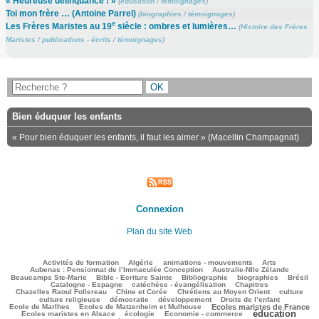
« Heureuse délinquance ! »
(
éducation
/
témoignages
)
Toi mon frère … (Antoine Parrel)
(
biographies
/
témoignages
)
e
Les Frères Maristes au 19
siècle : ombres et lumières…
(
Histoire des Frères
Maristes
/
publications - écrits
/
témoignages
)
Bien éduquer les enfants
« Pour bien éduquer les enfants, il faut les aimer » (Macellin Champagnat)
Connexion
Plan du site Web
144/3501
127/3501
176/3501
301/3501
110/3501
Activités de formation
Algérie
animations - mouvements
Arts
41/3501
94/3501
Aubenas : Pensionnat de l’Immaculée Conception
Australie-Nlle Zélande
748/3501
76/3501
623/3501
189/3501
729/3501
Beaucamps Ste-Marie
Bible - Ecriture Sainte
Bibliographie
biographies
Brésil
599/3501
172/3501
230/3501
Catalogne - Espagne
catéchèse - évangélisation
Chapitres
128/3501
242/3501
498/3501
36/3501
Chazelles Raoul Follereau
Chine et Corée
Chrétiens au Moyen Orient
culture
132/3501
96/3501
174/3501
21/3501
culture religieuse
démocratie
développement
Droits de l’enfant
168/3501
889/3501
221/3501
Ecole de Marlhes
Ecoles de Matzenheim et Mulhouse
Ecoles maristes de France
éducation
554/3501
151/3501
1880/3501
151/3501
Ecoles maristes en Alsace
écologie
Economie - commerce