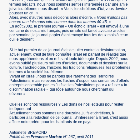
En 2002, réalisant que les médias français ne parlaient d’Israël qu’en
termes négatifs, nous nous sommes senties interpellées par une amie
juive israélienne nous disant : « Vous, les chrétiens d’ici, vous devriez
pousser un cri ! »
Alors, avec d’autres nous décidons alors d’écrire.
« Nous n’allons pas
encore une fois nous taire comme dans les années 40-45. »
En août 2002, le premier journal « Un écho d’Israël » est envoyé à une
centaine de nos amis français, puis un site est lancé avec six articles
par semaine, le journal papier étant envoyé tous les deux mois à ceux
qui le désirent.
Si le but premier de ce journal était de lutter contre la désinformation,
actuellement, c’est de faire connaître Israël en parlant de réalités que
nous appréhendons et en refusant toute idéologie. Depuis 2002, nous
avons publié plusieurs milliers d’articles, documents et dossiers sur la
culture, l’archéologie, l’histoire, les traditions religieuses, les problèmes
internes à la société israélienne.
Vivant en Israël, nous ne parlons que rarement des Territoires
Palestiniens, mais relevons les flashes d’espoir, ces centaines d’efforts
entrepris ensemble par les Juifs et les Palestiniens pour « refuser » la
discrimination raciale « qui rôde autour de nous cherchant qui
dévorer ».
Quelles sont nos ressources ? Les dons de nos lecteurs pour rester
indépendant.
Actuellement nous sommes une douzaine, juifs et chrétiens, à
participer à la rédaction de ce journal. S’intéresser à Israël, c’est aussi
affiner notre prière pour les habitants de ce pays.
Antoinette BRÉMOND
Publié dans
Présence Mariste
N° 267, avril 2011