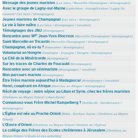
Message des jeunes maristes
(
Les laïcs
/
Marcellin Champagnat
/
témoignages
)
Avec le groupe de Lagny-sur-Marne
(
catéchèse - évangélisation
/
Lagny St-
Laurent
/
Les laïcs
/
témoignages
)
Jeunes maristes de Champagnat
(
Les laïcs
/
témoignages
)
La vie à faire naître
(
Les laïcs
/
témoignages
/
vocation
)
Témoignages des JMJ
(
témoignages
)
gr
Rencontre avec M
Jean-Yves Riocreux
(
Marcellin Champagnat
/
témoignages
)
Saint Marcellin en Tricastin
(
Marcellin Champagnat
/
témoignages
)
Champagnat, où es-tu ?
(
éducation
/
témoignages
)
Volontariat en Hongrie
(
Catalogne - Espagne
/
Hongrie
/
témoignages
)
La Cité de la Miséricorde
(
témoignages
)
Sur les traces de Charles de Foucauld
(
témoignages
)
Rencontre avec un séminariste
(
témoignages
/
vocation
)
Mon parcours mariste
(
témoignages
)
Être Frère mariste aujourd’hui à Madagascar
(
témoignages
/
vocation
)
Henri, coopérant en Afrique
(
Maristes en Afrique
/
témoignages
)
Récit de voyage : notre séjour au Liban et Syrie, chez les frères maristes
(
Chrétiens au Moyen Orient
/
Liban-Syrie
)
Connaissez-vous Frère Michel Rampelberg ?
(
Solidarité - bienfaisance
/
témoignages
)
L’Église est née au Proche-Orient
(
Bible - Ecriture Sainte
/
Chrétiens au Moyen
Orient
)
L’Œuvre d’Orient
(
Chrétiens au Moyen Orient
/
Histoire de l’Eglise
)
Le collège des Frères des Ecoles chrétiennes à Jérusalem
(
Chrétiens au
Moyen Orient
/
L’école et ses activités
)