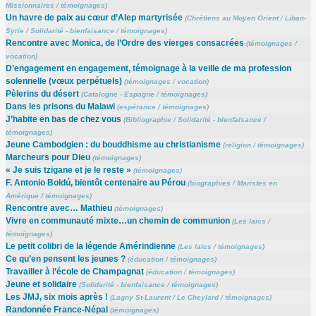
Missionnaires
/
témoignages
)
Un havre de paix au cœur d’Alep martyrisée
(
Chrétiens au Moyen Orient
/
Liban-
Syrie
/
Solidarité - bienfaisance
/
témoignages
)
Rencontre avec Monica, de l’Ordre des vierges consacrées
(
témoignages
/
vocation
)
D’engagement en engagement, témoignage à la veille de ma profession
solennelle (vœux perpétuels)
(
témoignages
/
vocation
)
Pèlerins du désert
(
Catalogne - Espagne
/
témoignages
)
Dans les prisons du Malawi
(
espérance
/
témoignages
)
J’habite en bas de chez vous
(
Bibliographie
/
Solidarité - bienfaisance
/
témoignages
)
Jeune Cambodgien : du bouddhisme au christianisme
(
religion
/
témoignages
)
Marcheurs pour Dieu
(
témoignages
)
« Je suis tzigane et je le reste »
(
témoignages
)
F. Antonio Boldú, bientôt centenaire au Pérou
(
biographies
/
Maristes en
Amérique
/
témoignages
)
Rencontre avec… Mathieu
(
témoignages
)
Vivre en communauté mixte…un chemin de communion
(
Les laïcs
/
témoignages
)
Le petit colibri de la légende Amérindienne
(
Les laïcs
/
témoignages
)
Ce qu’en pensent les jeunes ?
(
éducation
/
témoignages
)
Travailler à l’école de Champagnat
(
éducation
/
témoignages
)
Jeune et solidaire
(
Solidarité - bienfaisance
/
témoignages
)
Les JMJ, six mois après !
(
Lagny St-Laurent
/
Le Cheylard
/
témoignages
)
Randonnée France-Népal
(
témoignages
)