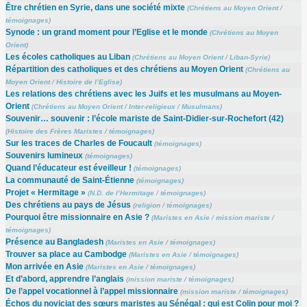
Être chrétien en Syrie, dans une société mixte
(
Chrétiens au Moyen Orient
/
témoignages
)
Synode : un grand moment pour l’Eglise et le monde
(
Chrétiens au Moyen
Orient
)
Les écoles catholiques au Liban
(
Chrétiens au Moyen Orient
/
Liban-Syrie
)
Répartition des catholiques et des chrétiens au Moyen Orient
(
Chrétiens au
Moyen Orient
/
Histoire de l’Eglise
)
Les relations des chrétiens avec les Juifs et les musulmans au Moyen-
Orient
(
Chrétiens au Moyen Orient
/
Inter-religieux
/
Musulmans
)
Souvenir… souvenir : l’école mariste de Saint-Didier-sur-Rochefort (42)
(
Histoire des Frères Maristes
/
témoignages
)
Sur les traces de Charles de Foucault
(
témoignages
)
Souvenirs lumineux
(
témoignages
)
Quand l’éducateur est éveilleur !
(
témoignages
)
La communauté de Saint-Étienne
(
témoignages
)
Projet « Hermitage »
(
N.D. de l’Hermitage
/
témoignages
)
Des chrétiens au pays de Jésus
(
religion
/
témoignages
)
Pourquoi être missionnaire en Asie ?
(
Maristes en Asie
/
mission mariste
/
témoignages
)
Présence au Bangladesh
(
Maristes en Asie
/
témoignages
)
Trouver sa place au Cambodge
(
Maristes en Asie
/
témoignages
)
Mon arrivée en Asie
(
Maristes en Asie
/
témoignages
)
Et d’abord, apprendre l’anglais
(
mission mariste
/
témoignages
)
De l’appel vocationnel à l’appel missionnaire
(
mission mariste
/
témoignages
)
Échos du noviciat des sœurs maristes au Sénégal : qui est Colin pour moi ?