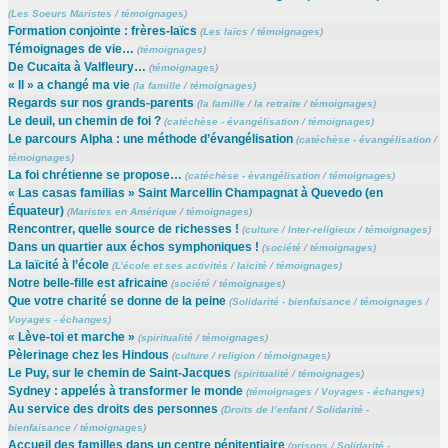
(
Les Soeurs Maristes
/
témoignages
)
Formation conjointe : frères-laïcs
(
Les laïcs
/
témoignages
)
Témoignages de vie…
(
témoignages
)
De Cucaita à Valfleury…
(
témoignages
)
« Il » a changé ma vie
(
la famille
/
témoignages
)
Regards sur nos grands-parents
(
la famille
/
la retraite
/
témoignages
)
Le deuil, un chemin de foi ?
(
catéchèse - évangélisation
/
témoignages
)
Le parcours Alpha : une méthode d’évangélisation
(
catéchèse - évangélisation
/
témoignages
)
La foi chrétienne se propose…
(
catéchèse - évangélisation
/
témoignages
)
« Las casas familias » Saint Marcellin Champagnat à Quevedo (en
Équateur)
(
Maristes en Amérique
/
témoignages
)
Rencontrer, quelle source de richesses !
(
culture
/
Inter-religieux
/
témoignages
)
Dans un quartier aux échos symphoniques !
(
société
/
témoignages
)
La laïcité à l’école
(
L’école et ses activités
/
laïcité
/
témoignages
)
Notre belle-fille est africaine
(
société
/
témoignages
)
Que votre charité se donne de la peine
(
Solidarité - bienfaisance
/
témoignages
/
Voyages - échanges
)
« Lève-toi et marche »
(
spiritualité
/
témoignages
)
Pèlerinage chez les Hindous
(
culture
/
religion
/
témoignages
)
Le Puy, sur le chemin de Saint-Jacques
(
spiritualité
/
témoignages
)
Sydney : appelés à transformer le monde
(
témoignages
/
Voyages - échanges
)
Au service des droits des personnes
(
Droits de l’enfant
/
Solidarité -
bienfaisance
/
témoignages
)
Accueil des familles dans un centre pénitentiaire
(
prisons
/
Solidarité -