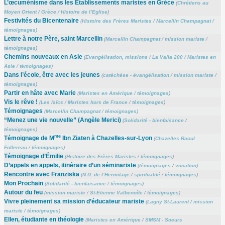
L’œcuménisme dans les Établissements maristes en Grèce
(
Chrétiens au
Moyen Orient
/
Grèce
/
Histoire de l’Eglise
)
Festivités du Bicentenaire
(
Histoire des Frères Maristes
/
Marcellin Champagnat
/
témoignages
)
Lettre à notre Père, saint Marcellin
(
Marcellin Champagnat
/
mission mariste
/
témoignages
)
Chemins nouveaux en Asie
(
Evangélisation, missions
/
La Valla 200
/
Maristes en
Asie
/
témoignages
)
Dans l’école, être avec les jeunes
(
catéchèse - évangélisation
/
mission mariste
/
témoignages
)
Partir en hâte avec Marie
(
Maristes en Amérique
/
témoignages
)
Vis le rêve !
(
Les laïcs
/
Maristes hors de France
/
témoignages
)
Témoignages
(
Marcellin Champagnat
/
témoignages
)
“Menez une vie nouvelle” (Angèle Merici)
(
Solidarité - bienfaisance
/
témoignages
)
me
Témoignage de M
Ibn Ziaten à Chazelles-sur-Lyon
(
Chazelles Raoul
Follereau
/
témoignages
)
Témoignage d’Émilie
(
Histoire des Frères Maristes
/
témoignages
)
D’appels en appels, itinéraire d’un séminariste
(
témoignages
/
vocation
)
Rencontre avec Franziska
(
N.D. de l’Hermitage
/
spiritualité
/
témoignages
)
Mon Prochain
(
Solidarité - bienfaisance
/
témoignages
)
Autour du feu
(
mission mariste
/
St-Etienne Valbenoîte
/
témoignages
)
Vivre pleinement sa mission d’éducateur mariste
(
Lagny St-Laurent
/
mission
mariste
/
témoignages
)
Ellen, étudiante en théologie
(
Maristes en Amérique
/
SMSM - Soeurs