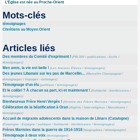
L’Église est née au Proche-Orient
Mots-clés
témoignages
Chrétiens au Moyen Orient
Articles liés
Des membres du Comité d’expriment !
(
PM 300
/
publications - écrits
/
témoignages
)
Mes amis, la vie est belle !
(
Les Anciens Elèves
/
témoignages
)
Des jeunes Libanais sur les pas de Marcellin…
(
Marcellin Champagnat
/
témoignages
/
Voyages - échanges
)
Témoignage d’un élu
(
politique
/
témoignages
)
Et le colibri ? À chacun sa part, ici et maintenant !
(
Solidarité - bienfaisance
/
témoignages
)
Bienheureux Frère Henri Vergès !
(
Histoire des Frères Maristes
/
témoignages
)
Célébration de la béatification à Oran
(
Algérie
/
Inter-religieux
/
Musulmans
/
témoignages
)
Accueil de migrants adolescents dans la maison de Llinars (Catalogne)
(
Catalogne - Espagne
/
politique
/
Solidarité - bienfaisance
/
témoignages
)
Frères Maristes dans la guerre de 1914-1918
(
biographies
/
témoignages
)
Témoignage à deux voix
(
témoignages
)