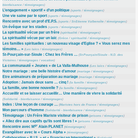
bienfaisance
/
témoignages
)
L’engagement « sportif » d’un politique
(
sports
/
témoignages
)
Une vie saine par le sport
(
sports
/
témoignages
)
Rencontre avec un prof d’E.P.S.
(
sports
/
St-Etienne Valbenoîte
/
témoignages
)
Un évêque sur les stades
(
sports
/
témoignages
)
La spiritualité vécue par un frère
(
spiritualité
/
témoignages
)
La spiritualité vécue par un laïc
(
Grèce
/
spiritualité
/
témoignages
)
Les familles spirituelles : un nouveau visage d’Eglise ? « Vous serez mes
témoins… »
(
Les laïcs
/
témoignages
)
St-Pourçain-sur-Sioule : Chez les Frères …
(
St-Pourçain/Sioule - N.D. des
Victoires
/
témoignages
/
vocation
)
La communauté « Jeunes » de La Valla-Mulhouse
(
Les laïcs
/
témoignages
)
Notre mariage : une belle histoire d’amour
(
mariage
/
témoignages
)
Etre animateurs de préparation au mariage
(
mariage
/
témoignages
)
Adoption : Jamais deux sans … cinq !
(
la famille
/
témoignages
)
La famille, une bonne nouvelle ?
(
la famille
/
témoignages
)
Accueillir et se laisser accueillir… Une manière de vivre la solidarité
(
Solidarité - bienfaisance
/
témoignages
)
Indes : Une leçon de courage …
(
Maristes hors de France
/
témoignages
)
Mon parcours d’homme
(
Solidarité - bienfaisance
/
témoignages
)
Témoignage : Un Frère Mariste visiteur de prison
(
prisons
/
témoignages
)
« Allez dire aux captifs qu’ils sont libres ! »
(
prisons
/
témoignages
)
gr
Rencontre avec M
Alain PLANET
(
témoignages
)
Evangéliser avec le « Cours Alpha »
(
témoignages
)
Collaboration « B.I.S. » et « Franciscan International »
(
Solidarité -