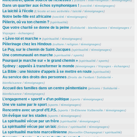
Rencontrer, quelle source de richesses !
(
culture
/
Inter-religieux
/
témoignages
)
Dans un quartier aux échos symphoniques !
(
société
/
témoignages
)
La laïcité à l’école
(
L’école et ses activités
/
laïcité
/
témoignages
)
Notre belle-fille est africaine
(
société
/
témoignages
)
Pèlerin, où va ton chemin ?
(
spiritualité
)
Que votre charité se donne de la peine
(
Solidarité - bienfaisance
/
témoignages
/
Voyages - échanges
)
« Lève-toi et marche »
(
spiritualité
/
témoignages
)
Pèlerinage chez les Hindous
(
culture
/
religion
/
témoignages
)
Le Puy, sur le chemin de Saint-Jacques
(
spiritualité
/
témoignages
)
Une communauté en marche
(
spiritualité
/
sports
)
Pourquoi je marche sur « le grand chemin »
(
spiritualité
/
sports
)
Sydney : appelés à transformer le monde
(
témoignages
/
Voyages - échanges
)
La Bible : une histoire d’appels à se mettre en route
(
spiritualité
)
Au service des droits des personnes
(
Droits de l’enfant
/
Solidarité -
bienfaisance
/
témoignages
)
Accueil des familles dans un centre pénitentiaire
(
prisons
/
Solidarité -
bienfaisance
/
témoignages
)
L’engagement « sportif » d’un politique
(
sports
/
témoignages
)
Une vie saine par le sport
(
sports
/
témoignages
)
Rencontre avec un prof d’E.P.S.
(
sports
/
St-Etienne Valbenoîte
/
témoignages
)
Un évêque sur les stades
(
sports
/
témoignages
)
La spiritualité vécue par un frère
(
spiritualité
/
témoignages
)
La spiritualité vécue par un laïc
(
Grèce
/
spiritualité
/
témoignages
)
La spiritualité mariste marcellinienne
(
Marcellin Champagnat
/
spiritualité
)