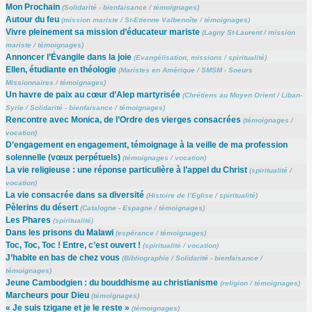
Mon Prochain
(
Solidarité - bienfaisance
/
témoignages
)
Autour du feu
(
mission mariste
/
St-Etienne Valbenoîte
/
témoignages
)
Vivre pleinement sa mission d’éducateur mariste
(
Lagny St-Laurent
/
mission
mariste
/
témoignages
)
Annoncer l’Évangile dans la joie
(
Evangélisation, missions
/
spiritualité
)
Ellen, étudiante en théologie
(
Maristes en Amérique
/
SMSM - Soeurs
Missionnaires
/
témoignages
)
Un havre de paix au cœur d’Alep martyrisée
(
Chrétiens au Moyen Orient
/
Liban-
Syrie
/
Solidarité - bienfaisance
/
témoignages
)
Rencontre avec Monica, de l’Ordre des vierges consacrées
(
témoignages
/
vocation
)
D’engagement en engagement, témoignage à la veille de ma profession
solennelle (vœux perpétuels)
(
témoignages
/
vocation
)
La vie religieuse : une réponse particulière à l’appel du Christ
(
spiritualité
/
vocation
)
La vie consacrée dans sa diversité
(
Histoire de l’Eglise
/
spiritualité
)
Pèlerins du désert
(
Catalogne - Espagne
/
témoignages
)
Les Phares
(
spiritualité
)
Dans les prisons du Malawi
(
espérance
/
témoignages
)
Toc, Toc, Toc ! Entre, c’est ouvert !
(
spiritualité
/
vocation
)
J’habite en bas de chez vous
(
Bibliographie
/
Solidarité - bienfaisance
/
témoignages
)
Jeune Cambodgien : du bouddhisme au christianisme
(
religion
/
témoignages
)
Marcheurs pour Dieu
(
témoignages
)
« Je suis tzigane et je le reste »
(
témoignages
)