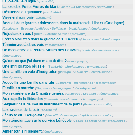
La joie de l’évangile
(
spiritualité
)
La joie des Petits Frères de Marie
(
Marcellin Champagnat
/
spiritualité
)
Résilience au quotidien
(
spiritualité
)
Vivre en harmonie
(
spiritualité
)
Accueil de migrants adolescents dans la maison de Llinars (Catalogne)
(
Catalogne - Espagne
/
politique
/
Solidarité - bienfaisance
/
témoignages
)
Réjouissez-vous !
(
Bible - Ecriture Sainte
/
spiritualité
)
Frères Maristes dans la guerre de 1914-1918
(
biographies
/
témoignages
)
Témoignage à deux voix
(
témoignages
)
Un mois chez les Petites Sœurs des Pauvres
(
Solidarité - bienfaisance
/
témoignages
)
Qu’est-ce que j’ai dans ma petit tête ?
(
témoignages
)
Une immigration réussie !
(
Solidarité - bienfaisance
/
témoignages
)
Une famille en voie d’intégration
(
politique
/
Solidarité - bienfaisance
/
témoignages
)
Accueillir une famille sans-abri
(
Solidarité - bienfaisance
/
témoignages
)
Famille en marche
(
Chapitres
/
témoignages
/
Vie religieuse
)
Mon expérience du Chapitre général
(
Chapitres
/
Les laïcs
/
témoignages
)
Aux captifs la libération
(
Solidarité - bienfaisance
/
témoignages
)
Seigneur, fais de moi un instrument de ta paix !
(
Prière
/
spiritualité
)
Les racines de la paix
(
spiritualité
)
Jésus te dit : Bouge-toi !
(
Marcellin Champagnat
/
spiritualité
/
vocation
)
Mon témoignage sur le service bénévole
(
Ecoles de Matzenheim et Mulhouse
/
témoignages
)
Aimer tout simplement
(
témoignages
)