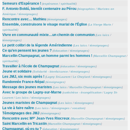
Semeurs d’Espérance !
(
espérance
/
spiritualité
)
F. Antonio Boldú, bientôt centenaire au Pérou
(
biographies
/
Maristes en
Amérique
/
témoignages
)
Rencontre avec… Mathieu
(
témoignages
)
Ensemble, construisons le visage marial de l’Église
(
La Vierge Marie
/
spiritualité
)
Vivre en communauté mixte…un chemin de communion
(
Les laïcs
/
témoignages
)
Le petit colibri de la légende Amérindienne
(
Les laïcs
/
témoignages
)
Ce qu’en pensent les jeunes ?
(
éducation
/
témoignages
)
Marcellin Champagnat, un homme parmi les hommes !
(
Marcellin Champagnat
/
spiritualité
)
Travailler à l’école de Champagnat
(
éducation
/
témoignages
)
Jeune et solidaire
(
Solidarité - bienfaisance
/
témoignages
)
Les JMJ, six mois après !
(
Lagny St-Laurent
/
Le Cheylard
/
témoignages
)
Randonnée France-Népal
(
témoignages
)
Message des jeunes maristes
(
Les laïcs
/
Marcellin Champagnat
/
témoignages
)
Avec le groupe de Lagny-sur-Marne
(
catéchèse - évangélisation
/
Lagny St-
Laurent
/
Les laïcs
/
témoignages
)
Jeunes maristes de Champagnat
(
Les laïcs
/
témoignages
)
La vie à faire naître
(
Les laïcs
/
témoignages
/
vocation
)
Témoignages des JMJ
(
témoignages
)
gr
Rencontre avec M
Jean-Yves Riocreux
(
Marcellin Champagnat
/
témoignages
)
Saint Marcellin en Tricastin
(
Marcellin Champagnat
/
témoignages
)
Champagnat, où es-tu ?
(
éducation
/
témoignages
)