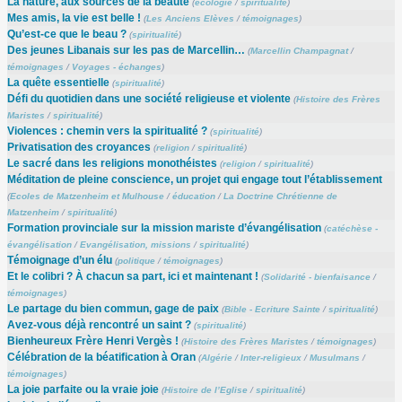
La nature, aux sources de la beauté
(
écologie
/
spiritualité
)
Mes amis, la vie est belle !
(
Les Anciens Elèves
/
témoignages
)
Qu’est-ce que le beau ?
(
spiritualité
)
Des jeunes Libanais sur les pas de Marcellin…
(
Marcellin Champagnat
/
témoignages
/
Voyages - échanges
)
La quête essentielle
(
spiritualité
)
Défi du quotidien dans une société religieuse et violente
(
Histoire des Frères
Maristes
/
spiritualité
)
Violences : chemin vers la spiritualité ?
(
spiritualité
)
Privatisation des croyances
(
religion
/
spiritualité
)
Le sacré dans les religions monothéistes
(
religion
/
spiritualité
)
Méditation de pleine conscience, un projet qui engage tout l’établissement
(
Ecoles de Matzenheim et Mulhouse
/
éducation
/
La Doctrine Chrétienne de
Matzenheim
/
spiritualité
)
Formation provinciale sur la mission mariste d’évangélisation
(
catéchèse -
évangélisation
/
Evangélisation, missions
/
spiritualité
)
Témoignage d’un élu
(
politique
/
témoignages
)
Et le colibri ? À chacun sa part, ici et maintenant !
(
Solidarité - bienfaisance
/
témoignages
)
Le partage du bien commun, gage de paix
(
Bible - Ecriture Sainte
/
spiritualité
)
Avez-vous déjà rencontré un saint ?
(
spiritualité
)
Bienheureux Frère Henri Vergès !
(
Histoire des Frères Maristes
/
témoignages
)
Célébration de la béatification à Oran
(
Algérie
/
Inter-religieux
/
Musulmans
/
témoignages
)
La joie parfaite ou la vraie joie
(
Histoire de l’Eglise
/
spiritualité
)