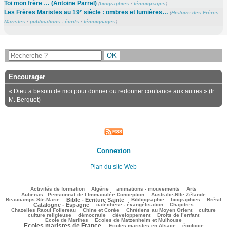
Toi mon frère … (Antoine Parrel)
(
biographies
/
témoignages
)
e
Les Frères Maristes au 19
siècle : ombres et lumières…
(
Histoire des Frères
Maristes
/
publications - écrits
/
témoignages
)
Encourager
« Dieu a besoin de moi pour donner ou redonner confiance aux autres » (fr
M. Berquet)
Connexion
Plan du site Web
170/2655
70/2655
207/2655
218/2655
91/2655
Activités de formation
Algérie
animations - mouvements
Arts
100/2655
65/2655
Aubenas : Pensionnat de l’Immaculée Conception
Australie-Nlle Zélande
579/2655
45/2655
374/2655
161/2655
610/2655
Beaucamps Ste-Marie
Bible - Ecriture Sainte
Bibliographie
biographies
Brésil
490/2655
92/2655
115/2655
Catalogne - Espagne
catéchèse - évangélisation
Chapitres
90/2655
204/2655
317/2655
21/2655
Chazelles Raoul Follereau
Chine et Corée
Chrétiens au Moyen Orient
culture
101/2655
67/2655
119/2655
16/2655
culture religieuse
démocratie
développement
Droits de l’enfant
157/2655
931/2655
Ecole de Marlhes
Ecoles de Matzenheim et Mulhouse
Ecoles maristes de France
174/2655
426/2655
83/2655
Ecoles maristes en Alsace
écologie