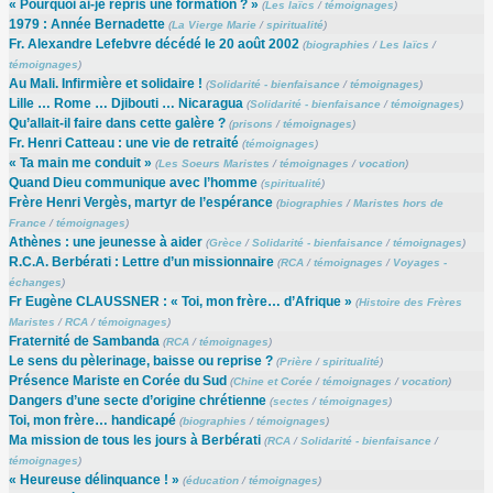
« Pourquoi ai-je repris une formation ? »
(
Les laïcs
/
témoignages
)
1979 : Année Bernadette
(
La Vierge Marie
/
spiritualité
)
Fr. Alexandre Lefebvre décédé le 20 août 2002
(
biographies
/
Les laïcs
/
témoignages
)
Au Mali. Infirmière et solidaire !
(
Solidarité - bienfaisance
/
témoignages
)
Lille … Rome … Djibouti … Nicaragua
(
Solidarité - bienfaisance
/
témoignages
)
Qu’allait-il faire dans cette galère ?
(
prisons
/
témoignages
)
Fr. Henri Catteau : une vie de retraité
(
témoignages
)
« Ta main me conduit »
(
Les Soeurs Maristes
/
témoignages
/
vocation
)
Quand Dieu communique avec l’homme
(
spiritualité
)
Frère Henri Vergès, martyr de l’espérance
(
biographies
/
Maristes hors de
France
/
témoignages
)
Athènes : une jeunesse à aider
(
Grèce
/
Solidarité - bienfaisance
/
témoignages
)
R.C.A. Berbérati : Lettre d’un missionnaire
(
RCA
/
témoignages
/
Voyages -
échanges
)
Fr Eugène CLAUSSNER : « Toi, mon frère… d’Afrique »
(
Histoire des Frères
Maristes
/
RCA
/
témoignages
)
Fraternité de Sambanda
(
RCA
/
témoignages
)
Le sens du pèlerinage, baisse ou reprise ?
(
Prière
/
spiritualité
)
Présence Mariste en Corée du Sud
(
Chine et Corée
/
témoignages
/
vocation
)
Dangers d’une secte d’origine chrétienne
(
sectes
/
témoignages
)
Toi, mon frère… handicapé
(
biographies
/
témoignages
)
Ma mission de tous les jours à Berbérati
(
RCA
/
Solidarité - bienfaisance
/
témoignages
)
« Heureuse délinquance ! »
(
éducation
/
témoignages
)