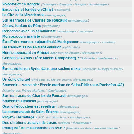
Volontariat en Hongrie
(
Catalogne - Espagne
/
Hongrie
/
témoignages
)
Enracinés et fondés en Christ
(
spiritualité
)
La Cité de la Miséricorde
(
témoignages
)
Sur les traces de Charles de Foucauld
(
témoignages
)
Jésus, l’enfant du Père
(
spiritualité
)
Rencontre avec un séminariste
(
témoignages
/
vocation
)
Mon parcours mariste
(
témoignages
)
Être Frère mariste aujourd’hui à Madagascar
(
témoignages
/
vocation
)
De trans-mission en trans-mission
(
spiritualité
)
Henri, coopérant en Afrique
(
Maristes en Afrique
/
témoignages
)
Connaissez-vous Frère Michel Rampelberg ?
(
Solidarité - bienfaisance
/
témoignages
)
Être chrétien en Syrie, dans une société mixte
(
Chrétiens au Moyen Orient
/
témoignages
)
Un écho d’Israël
(
Chrétiens au Moyen Orient
/
témoignages
)
Souvenir… souvenir : l’école mariste de Saint-Didier-sur-Rochefort (42)
(
Histoire des Frères Maristes
/
témoignages
)
Sur les traces de Charles de Foucault
(
témoignages
)
Souvenirs lumineux
(
témoignages
)
Quand l’éducateur est éveilleur !
(
témoignages
)
La communauté de Saint-Étienne
(
témoignages
)
Projet « Hermitage »
(
N.D. de l’Hermitage
/
témoignages
)
Des chrétiens au pays de Jésus
(
religion
/
témoignages
)
Pourquoi être missionnaire en Asie ?
(
Maristes en Asie
/
mission mariste
/
témoignages
)