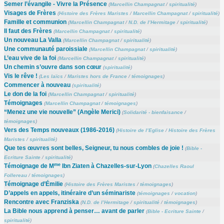
Semer l’évangile - Vivre la Présence
(
Marcellin Champagnat
/
spiritualité
)
Visages de Frères
(
Histoire des Frères Maristes
/
Marcellin Champagnat
/
spiritualité
)
Famille et communion
(
Marcellin Champagnat
/
N.D. de l’Hermitage
/
spiritualité
)
Il faut des Frères
(
Marcellin Champagnat
/
spiritualité
)
Un nouveau La Valla
(
Marcellin Champagnat
/
spiritualité
)
Une communauté paroissiale
(
Marcellin Champagnat
/
spiritualité
)
L’eau vive de la foi
(
Marcellin Champagnat
/
spiritualité
)
Un chemin s’ouvre dans son cœur
(
spiritualité
)
Vis le rêve !
(
Les laïcs
/
Maristes hors de France
/
témoignages
)
Commencer à nouveau
(
spiritualité
)
Le don de la foi
(
Marcellin Champagnat
/
spiritualité
)
Témoignages
(
Marcellin Champagnat
/
témoignages
)
“Menez une vie nouvelle” (Angèle Merici)
(
Solidarité - bienfaisance
/
témoignages
)
Vers des Temps nouveaux (1986-2016)
(
Histoire de l’Eglise
/
Histoire des Frères
Maristes
/
spiritualité
)
Que tes œuvres sont belles, Seigneur, tu nous combles de joie !
(
Bible -
Ecriture Sainte
/
spiritualité
)
me
Témoignage de M
Ibn Ziaten à Chazelles-sur-Lyon
(
Chazelles Raoul
Follereau
/
témoignages
)
Témoignage d’Émilie
(
Histoire des Frères Maristes
/
témoignages
)
D’appels en appels, itinéraire d’un séminariste
(
témoignages
/
vocation
)
Rencontre avec Franziska
(
N.D. de l’Hermitage
/
spiritualité
/
témoignages
)
La Bible nous apprend à penser… avant de parler
(
Bible - Ecriture Sainte
/
spiritualité
)