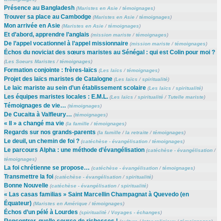
Présence au Bangladesh
(
Maristes en Asie
/
témoignages
)
Trouver sa place au Cambodge
(
Maristes en Asie
/
témoignages
)
Mon arrivée en Asie
(
Maristes en Asie
/
témoignages
)
Et d’abord, apprendre l’anglais
(
mission mariste
/
témoignages
)
De l’appel vocationnel à l’appel missionnaire
(
mission mariste
/
témoignages
)
Échos du noviciat des sœurs maristes au Sénégal : qui est Colin pour moi ?
(
Les Soeurs Maristes
/
témoignages
)
Formation conjointe : frères-laïcs
(
Les laïcs
/
témoignages
)
Projet des laïcs maristes de Catalogne
(
Les laïcs
/
spiritualité
)
Le laïc mariste au sein d’un établissement scolaire
(
Les laïcs
/
spiritualité
)
Les équipes maristes locales : E.M.L.
(
Les laïcs
/
spiritualité
/
Tutelle mariste
)
Témoignages de vie…
(
témoignages
)
De Cucaita à Valfleury…
(
témoignages
)
« Il » a changé ma vie
(
la famille
/
témoignages
)
Regards sur nos grands-parents
(
la famille
/
la retraite
/
témoignages
)
Le deuil, un chemin de foi ?
(
catéchèse - évangélisation
/
témoignages
)
Le parcours Alpha : une méthode d’évangélisation
(
catéchèse - évangélisation
/
témoignages
)
La foi chrétienne se propose…
(
catéchèse - évangélisation
/
témoignages
)
Transmettre la foi
(
catéchèse - évangélisation
/
spiritualité
)
Bonne Nouvelle
(
catéchèse - évangélisation
/
spiritualité
)
« Las casas familias » Saint Marcellin Champagnat à Quevedo (en
Équateur)
(
Maristes en Amérique
/
témoignages
)
Échos d’un pélé à Lourdes
(
spiritualité
/
Voyages - échanges
)