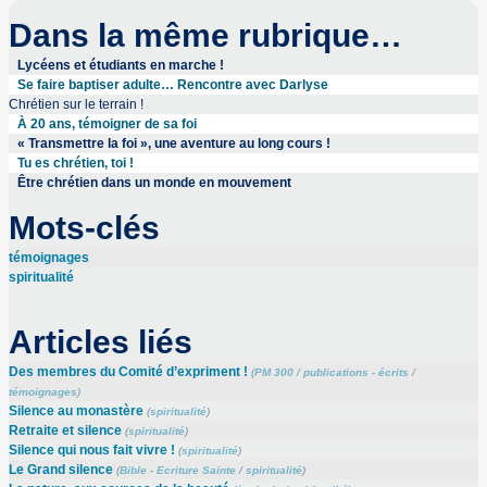
Dans la même rubrique…
Lycéens et étudiants en marche !
Se faire baptiser adulte… Rencontre avec Darlyse
Chrétien sur le terrain !
À 20 ans, témoigner de sa foi
« Transmettre la foi », une aventure au long cours !
Tu es chrétien, toi !
Être chrétien dans un monde en mouvement
Mots-clés
témoignages
spiritualité
Articles liés
Des membres du Comité d’expriment !
(
PM 300
/
publications - écrits
/
témoignages
)
Silence au monastère
(
spiritualité
)
Retraite et silence
(
spiritualité
)
Silence qui nous fait vivre !
(
spiritualité
)
Le Grand silence
(
Bible - Ecriture Sainte
/
spiritualité
)