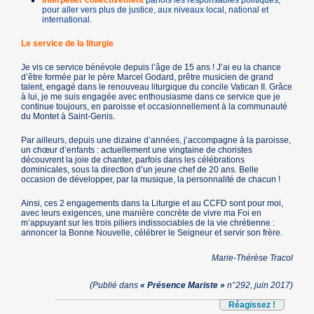
pour aller vers plus de justice, aux niveaux local, national et
international.
Le service de la liturgie
Je vis ce service bénévole depuis l’âge de 15 ans ! J’ai eu la chance
d’être formée par le père Marcel Godard, prêtre musicien de grand
talent, engagé dans le renouveau liturgique du concile Vatican II. Grâce
à lui, je me suis engagée avec enthousiasme dans ce service que je
continue toujours, en paroisse et occasionnellement à la communauté
du Montet à Saint-Genis.
Par ailleurs, depuis une dizaine d’années, j’accompagne à la paroisse,
un chœur d’enfants : actuellement une vingtaine de choristes
découvrent la joie de chanter, parfois dans les célébrations
dominicales, sous la direction d’un jeune chef de 20 ans. Belle
occasion de développer, par la musique, la personnalité de chacun !
Ainsi, ces 2 engagements dans la Liturgie et au CCFD sont pour moi,
avec leurs exigences, une manière concrète de vivre ma Foi en
m’appuyant sur les trois piliers indissociables de la vie chrétienne :
annoncer la Bonne Nouvelle, célébrer le Seigneur et servir son frère.
Marie-Thérèse Tracol
(Publié dans
« Présence Mariste »
n°292, juin 2017)
Réagissez !