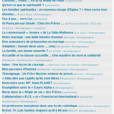
Corentin… Anaïs… As-tu ta feuille de route ?
(
spiritualité
)
Qu’est-ce que la spiritualité ?
(
spiritualité
)
Les familles spirituelles : un nouveau visage d’Eglise ? « Vous serez mes
témoins… »
(
Les laïcs
/
témoignages
)
Pas à pas… vers Lui
(
spiritualité
)
St-Pourçain-sur-Sioule : Chez les Frères …
(
St-Pourçain/Sioule - N.D. des
Victoires
/
témoignages
/
vocation
)
La communauté « Jeunes » de La Valla-Mulhouse
(
Les laïcs
/
témoignages
)
Notre mariage : une belle histoire d’amour
(
mariage
/
témoignages
)
Etre animateurs de préparation au mariage
(
mariage
/
témoignages
)
Adoption : Jamais deux sans … cinq !
(
la famille
/
témoignages
)
La famille, une bonne nouvelle ?
(
la famille
/
témoignages
)
Accueillir et se laisser accueillir… Une manière de vivre la solidarité
(
Solidarité - bienfaisance
/
témoignages
)
Indes : Une leçon de courage …
(
Maristes hors de France
/
témoignages
)
Mon parcours d’homme
(
Solidarité - bienfaisance
/
témoignages
)
Témoignage : Un Frère Mariste visiteur de prison
(
prisons
/
témoignages
)
« Allez dire aux captifs qu’ils sont libres ! »
(
prisons
/
témoignages
)
gr
Rencontre avec M
Alain PLANET
(
témoignages
)
Evangéliser avec le « Cours Alpha »
(
témoignages
)
Marie dans la « Règle de vie » des Frères
(
spiritualité
)
Collaboration « B.I.S. » et « Franciscan International »
(
Solidarité -
bienfaisance
/
témoignages
)
Un professeur musulman dans une école catholique
(
éducation
/
témoignages
)
Brésil : Fr. Luiz Santini, toujours actif à 80 ans
(
Brésil
/
témoignages
)