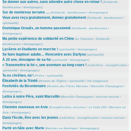
Se donner aux autres, sans attendre autre chose en retour !
(
Solidarité -
bienfaisance
/
témoignages
)
Sur de nombreux terrains …
(
Solidarité - bienfaisance
/
témoignages
)
Vous avez reçu gratuitement, donnez gratuitement
(
Solidarité - bienfaisance
/
spiritualité
)
Dominique Grouès, un homme passionné
(
Solidarité - bienfaisance
/
témoignages
)
Ma petite expérience de solidarité en Chine
(
Le Cheylard
/
Solidarité -
bienfaisance
/
témoignages
)
Lycéens et étudiants en marche !
(
spiritualité
/
témoignages
)
Se faire baptiser adulte… Rencontre avec Darlyse
(
spiritualité
)
À 20 ans, témoigner de sa foi
(
spiritualité
/
témoignages
)
« Transmettre la foi », une aventure au long cours !
(
catéchèse - évangélisation
/
spiritualité
/
témoignages
)
Tu es chrétien, toi !
(
Prière
/
spiritualité
)
Élisabeth de la Trinité
(
Histoire de l’Eglise
/
spiritualité
/
Vie religieuse
)
Festivités du Bicentenaire
(
Histoire des Frères Maristes
/
Marcellin Champagnat
/
témoignages
)
Lettre à notre Père, saint Marcellin
(
Marcellin Champagnat
/
mission mariste
/
témoignages
)
Chemins nouveaux en Asie
(
Evangélisation, missions
/
La Valla 200
/
Maristes en
Asie
/
témoignages
)
Dans l’école, être avec les jeunes
(
catéchèse - évangélisation
/
mission mariste
/
témoignages
)
Partir en hâte avec Marie
(
Maristes en Amérique
/
témoignages
)