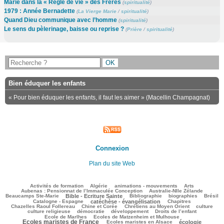
Marie dans la « Règle de vie » des Frères
(
spiritualité
)
1979 : Année Bernadette
(
La Vierge Marie
/
spiritualité
)
Quand Dieu communique avec l’homme
(
spiritualité
)
Le sens du pèlerinage, baisse ou reprise ?
(
Prière
/
spiritualité
)
Bien éduquer les enfants
« Pour bien éduquer les enfants, il faut les aimer » (Macellin Champagnat)
Connexion
Plan du site Web
182/2484
45/2484
136/2484
195/2484
109/2484
Activités de formation
Algérie
animations - mouvements
Arts
66/2484
89/2484
Aubenas : Pensionnat de l’Immaculée Conception
Australie-Nlle Zélande
632/2484
44/2484
364/2484
160/2484
415/2484
Beaucamps Ste-Marie
Bible - Ecriture Sainte
Bibliographie
biographies
Brésil
583/2484
118/2484
150/2484
Catalogne - Espagne
catéchèse - évangélisation
Chapitres
116/2484
254/2484
465/2484
30/2484
Chazelles Raoul Follereau
Chine et Corée
Chrétiens au Moyen Orient
culture
91/2484
49/2484
209/2484
21/2484
culture religieuse
démocratie
développement
Droits de l’enfant
162/2484
1033/2484
Ecole de Marlhes
Ecoles de Matzenheim et Mulhouse
Ecoles maristes de France
311/2484
633/2484
64/2484
Ecoles maristes en Alsace
écologie