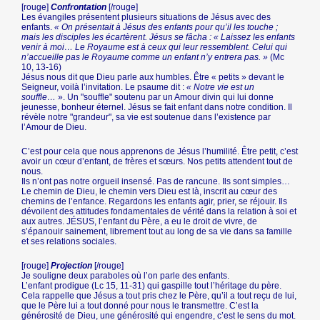
[rouge]
Confrontation
[/rouge]
Les évangiles présentent plusieurs situations de Jésus avec des
enfants.
« On présentait à Jésus des enfants pour qu’il les touche ;
mais les disciples les écartèrent. Jésus se fâcha : « Laissez les enfants
venir à moi… Le Royaume est à ceux qui leur ressemblent. Celui qui
n’accueille pas le Royaume comme un enfant n’y entrera pas. »
(Mc
10, 13-16)
Jésus nous dit que Dieu parle aux humbles. Être « petits » devant le
Seigneur, voilà l’invitation. Le psaume dit :
« Notre vie est un
souffle…
». Un "souffle" soutenu par un Amour divin qui lui donne
jeunesse, bonheur éternel. Jésus se fait enfant dans notre condition. Il
révèle notre "grandeur", sa vie est soutenue dans l’existence par
l’Amour de Dieu.
C’est pour cela que nous apprenons de Jésus l’humilité. Être petit, c’est
avoir un cœur d’enfant, de frères et sœurs. Nos petits attendent tout de
nous.
Ils n’ont pas notre orgueil insensé. Pas de rancune. Ils sont simples…
Le chemin de Dieu, le chemin vers Dieu est là, inscrit au cœur des
chemins de l’enfance. Regardons les enfants agir, prier, se réjouir. Ils
dévoilent des attitudes fondamentales de vérité dans la relation à soi et
aux autres. JÉSUS, l’enfant du Père, a eu le droit de vivre, de
s’épanouir sainement, librement tout au long de sa vie dans sa famille
et ses relations sociales.
[rouge]
Projection
[/rouge]
Je souligne deux paraboles où l’on parle des enfants.
L’enfant prodigue (Lc 15, 11-31) qui gaspille tout l’héritage du père.
Cela rappelle que Jésus a tout pris chez le Père, qu’il a tout reçu de lui,
que le Père lui a tout donné pour nous le transmettre. C’est la
générosité de Dieu, une générosité qui engendre, c’est le sens du mot.