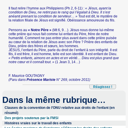
Il faut relire l’hymne aux Philippiens (Ph 2, 6-11) :
« Jésus, ayant la
condition de Dieu, ne retint pas le rang qui l’égalait à Dieu. Il s’est
anéanti prenant la condition de serviteur… »
Tout est dit, le mystère de
la relation filiale de Jésus est signifié. Obéissance amoureuse du fils.
Pensons au
« Notre Père »
(Mt 6, 9…). Jésus nous donne lui-même
cette prière qui nous fait comme lui enfant du Père, frère de notre
humanité. Comment ne pas entrer plus avant dans cette prière puisée
au cœur de la relation de Jésus avec son Père ? Prière des enfants de
Dieu, prière des frères et sœurs, les hommes.
JÉSUS, l’enfant du Père, parle du droit de l’enfant à son intégrité. Il est
fils, il est frère, il est homme, telle est son identité. Il est enfant de Dieu.
« Petits enfants, aimons en actes et en vérité… Dieu est plus grand que
notre cœur et il connaît tout. »
(1 Jean 3, 14…)
F. Maurice GOUTAGNY
(Paru dans
Présence Mariste
N° 269, octobre 2011)
Réagissez !
Dans la même rubrique…
Clauses de la convention de l’ONU relative aux droits de l’enfant (en
résumé)
Des projets soutenus par la FMSI
Histoires vraies sur le travail des enfants