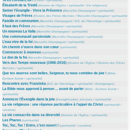
(
Prière
/
spiritualité
)
Élisabeth de la Trinité
(
Histoire de l’Eglise
/
spiritualité
/
Vie religieuse
)
Semer l’évangile - Vivre la Présence
(
Marcellin Champagnat
/
spiritualité
)
Visages de Frères
(
Histoire des Frères Maristes
/
Marcellin Champagnat
/
spiritualité
)
Famille et communion
(
Marcellin Champagnat
/
N.D. de l’Hermitage
/
spiritualité
)
Il faut des Frères
(
Marcellin Champagnat
/
spiritualité
)
Un nouveau La Valla
(
Marcellin Champagnat
/
spiritualité
)
Une communauté paroissiale
(
Marcellin Champagnat
/
spiritualité
)
L’eau vive de la foi
(
Marcellin Champagnat
/
spiritualité
)
Un chemin s’ouvre dans son cœur
(
spiritualité
)
Commencer à nouveau
(
spiritualité
)
Le don de la foi
(
Marcellin Champagnat
/
spiritualité
)
Vers des Temps nouveaux (1986-2016)
(
Histoire de l’Eglise
/
Histoire des Frères
Maristes
/
spiritualité
)
Que tes œuvres sont belles, Seigneur, tu nous combles de joie !
(
Bible -
Ecriture Sainte
/
spiritualité
)
Rencontre avec Franziska
(
N.D. de l’Hermitage
/
spiritualité
/
témoignages
)
La Bible nous apprend à penser… avant de parler
(
Bible - Ecriture Sainte
/
spiritualité
)
Annoncer l’Évangile dans la joie
(
Evangélisation, missions
/
spiritualité
)
La vie religieuse : une réponse particulière à l’appel du Christ
(
spiritualité
/
vocation
)
La vie consacrée dans sa diversité
(
Histoire de l’Eglise
/
spiritualité
)
Les Phares
(
spiritualité
)
Toc, Toc, Toc ! Entre, c’est ouvert !
(
spiritualité
/
vocation
)