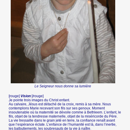
Le Seigneur nous donne sa lumière
[rouge]
Vision
[/rouge]
Je pointe trois images du Christ enfant.
Au calvaire, Jésus est détaché de la croix, remis à sa mère. Nous
contemplons Marie recevant son fils sur ses genoux. Moment
insoutenable où la maternité se dévoile comme à Bethleem. L’enfant, le
fils, objet de la tendresse maternelle, objet de la miséricorde du Père.
La vie tressaille dans le grain jeté en terre, la confiance renaît avant
que l’espérance éclate. L’enfance de l’humanité est là, dans l’inertie,
les balbutiements, les soubresauts de la vie à naître.