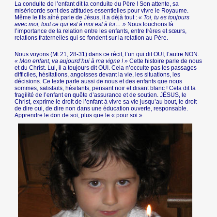
La conduite de l’enfant dit la conduite du Père ! Son attente, sa
miséricorde sont des attitudes essentielles pour vivre le Royaume.
Même le fils aîné parle de Jésus, il a déjà tout :
« Toi, tu es toujours
avec moi, tout ce qui est à moi est à toi… »
Nous touchons là
l’importance de la relation entre les enfants, entre frères et sœurs,
relations fraternelles qui se fondent sur la relation au Père.
Nous voyons (Mt 21, 28-31) dans ce récit, l’un qui dit OUI, l’autre NON.
« Mon enfant, va aujourd’hui à ma vigne ! »
Cette histoire parle de nous
et du Christ. Lui, il a toujours dit OUI. Cela n’occulte pas les passages
difficiles, hésitations, angoisses devant la vie, les situations, les
décisions. Ce texte parle aussi de nous et des enfants que nous
sommes, satisfaits, hésitants, pensant noir et disant blanc ! Cela dit la
fragilité de l’enfant en quête d’assurance et de soutien. JÉSUS, le
Christ, exprime le droit de l’enfant à vivre sa vie jusqu’au bout, le droit
de dire oui, de dire non dans une éducation ouverte, responsable.
Apprendre le don de soi, plus que le « pour soi ».