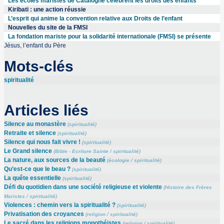
Les écoles maristes de Catalogne célèbrent les droits des enfants
Kiribati : une action réussie
L’esprit qui anime la convention relative aux Droits de l’enfant
Nouvelles du site de la FMSI
La fondation mariste pour la solidarité internationale (FMSI) se présente
Jésus, l’enfant du Père
Mots-clés
spiritualité
Articles liés
Silence au monastère
(
spiritualité
)
Retraite et silence
(
spiritualité
)
Silence qui nous fait vivre !
(
spiritualité
)
Le Grand silence
(
Bible - Ecriture Sainte
/
spiritualité
)
La nature, aux sources de la beauté
(
écologie
/
spiritualité
)
Qu’est-ce que le beau ?
(
spiritualité
)
La quête essentielle
(
spiritualité
)
Défi du quotidien dans une société religieuse et violente
(
Histoire des Frères
Maristes
/
spiritualité
)
Violences : chemin vers la spiritualité ?
(
spiritualité
)
Privatisation des croyances
(
religion
/
spiritualité
)
Le sacré dans les religions monothéistes
(
religion
/
spiritualité
)