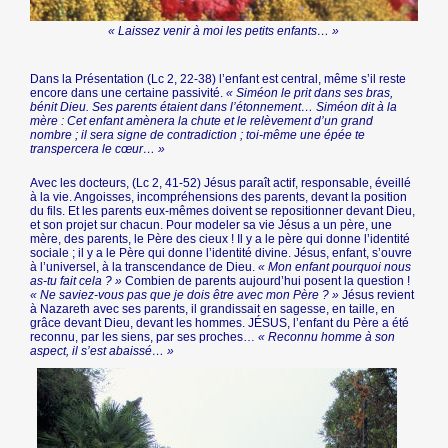
« Laissez venir à moi les petits enfants… »
Dans la Présentation (Lc 2, 22-38) l’enfant est central, même s’il reste
encore dans une certaine passivité.
« Siméon le prit dans ses bras,
bénit Dieu. Ses parents étaient dans l’étonnement… Siméon dit à la
mère : Cet enfant amènera la chute et le relèvement d’un grand
nombre ; il sera signe de contradiction ; toi-même une épée te
transpercera le cœur… »
Avec les docteurs, (Lc 2, 41-52) Jésus paraît actif, responsable, éveillé
à la vie. Angoisses, incompréhensions des parents, devant la position
du fils. Et les parents eux-mêmes doivent se repositionner devant Dieu,
et son projet sur chacun. Pour modeler sa vie Jésus a un père, une
mère, des parents, le Père des cieux ! Il y a le père qui donne l’identité
sociale ; il y a le Père qui donne l’identité divine. Jésus, enfant, s’ouvre
à l’universel, à la transcendance de Dieu.
« Mon enfant pourquoi nous
as-tu fait cela ? »
Combien de parents aujourd’hui posent la question !
« Ne saviez-vous pas que je dois être avec mon Père ? »
Jésus revient
à Nazareth avec ses parents, il grandissait en sagesse, en taille, en
grâce devant Dieu, devant les hommes. JÉSUS, l’enfant du Père a été
reconnu, par les siens, par ses proches…
« Reconnu homme à son
aspect, il s’est abaissé… »