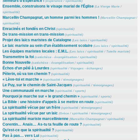
Semeurs d’Espérance !
(
espérance
/
spiritualité
)
Ensemble, construisons le visage marial de l’Église
(
La Vierge Marie
/
spiritualité
)
Marcellin Champagnat, un homme parmi les hommes !
(
Marcellin Champagnat
/
spiritualité
)
Enracinés et fondés en Christ
(
spiritualité
)
De trans-mission en trans-mission
(
spiritualité
)
Projet des laïcs maristes de Catalogne
(
Les laïcs
/
spiritualité
)
Le laïc mariste au sein d’un établissement scolaire
(
Les laïcs
/
spiritualité
)
Les équipes maristes locales : E.M.L.
(
Les laïcs
/
spiritualité
/
Tutelle mariste
)
Transmettre la foi
(
catéchèse - évangélisation
/
spiritualité
)
Bonne Nouvelle
(
catéchèse - évangélisation
/
spiritualité
)
Échos d’un pélé à Lourdes
(
spiritualité
/
Voyages - échanges
)
Pèlerin, où va ton chemin ?
(
spiritualité
)
« Lève-toi et marche »
(
spiritualité
/
témoignages
)
Le Puy, sur le chemin de Saint-Jacques
(
spiritualité
/
témoignages
)
Une communauté en marche
(
spiritualité
/
sports
)
Pourquoi je marche sur « le grand chemin »
(
spiritualité
/
sports
)
La Bible : une histoire d’appels à se mettre en route
(
spiritualité
)
La spiritualité vécue par un frère
(
spiritualité
/
témoignages
)
La spiritualité vécue par un laïc
(
Grèce
/
spiritualité
/
témoignages
)
La spiritualité mariste marcellinienne
(
Marcellin Champagnat
/
spiritualité
)
Corentin… Anaïs… As-tu ta feuille de route ?
(
spiritualité
)
Qu’est-ce que la spiritualité ?
(
spiritualité
)
Pas à pas… vers Lui
(
spiritualité
)