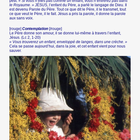
petit.
« Si vous n’êtes pas comme un enfant, vous n’entrerez pas dans
le Royaume. »
JÉSUS, l’enfant du Père, a parlé le langage de Dieu. Il
est devenu Parole du Père. Tout ce que dit le Père, il le transmet, tout
ce que veut le Père, il le fait. Jésus a pris la parole, il donne la parole
aux sans voix.
[rouge]
Contemplation
[/rouge]
Le Père donne son amour, il se donne lui-même à travers l’enfant,
Jésus. (Lc 2, 1-20)
« Vous trouverez un enfant, enveloppé de langes, dans une crèche. »
Cela se passe aujourd’hui, dans la joie, et cet enfant vient pour nous
sauver.