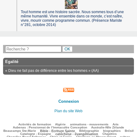
Tout homme est une histoire sacrée. Nous sommes tous d’une
même humanité. Vivre ensemble dans ce monde, c’est naître,
vivre, mourir comme programme commun. (Présence Mariste
n°281, octobre 2014)
Egalité
« Dieu ne fait pas de différence entre les hommes » (AA)
Connexion
Plan du site Web
192/2742
45/2742
136/2742
252/2742
121/2742
Activités de formation
Algérie
animations - mouvements
Arts
91/2742
135/2742
Aubenas : Pensionnat de l’Immaculée Conception
Australie-Nlle Zélande
714/2742
44/2742
439/2742
170/2742
520/2742
Beaucamps Ste-Marie
Bible - Ecriture Sainte
Bibliographie
biographies
Brésil
669/2742
141/2742
193/2742
Catalogne - Espagne
catéchèse - évangélisation
Chapitres
128/2742
250/2742
526/2742
28/2742
Chazelles Raoul Follereau
Chine et Corée
Chrétiens au Moyen Orient
culture