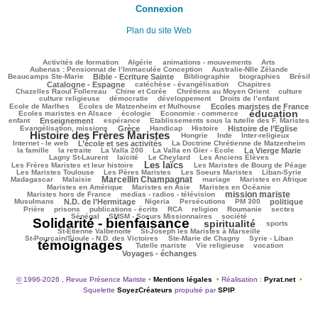
Connexion
Plan du site Web
108/3000
91/3000
115/3000
317/3000
89/3000
Activités de formation
Algérie
animations - mouvements
Arts
38/3000
72/3000
Aubenas : Pensionnat de l’Immaculée Conception
Australie-Nlle Zélande
783/3000
96/3000
473/3000
101/3000
703/3000
Beaucamps Ste-Marie
Bible - Ecriture Sainte
Bibliographie
biographies
Brésil
615/3000
116/3000
178/3000
Catalogne - Espagne
catéchèse - évangélisation
Chapitres
103/3000
208/3000
459/3000
42/3000
Chazelles Raoul Follereau
Chine et Corée
Chrétiens au Moyen Orient
culture
124/3000
62/3000
138/3000
7/3000
culture religieuse
démocratie
développement
Droits de l’enfant
119/3000
806/3000
219/3000
Ecole de Marlhes
Ecoles de Matzenheim et Mulhouse
Ecoles maristes de France
éducation
501/3000
184/3000
1737/3000
168/3000
Ecoles maristes en Alsace
écologie
Economie - commerce
939/3000
241/3000
47/3000
256/3000
enfant
Enseignement
espérance
Etablissements sous la tutelle des F. Maristes
671/3000
128/3000
240/3000
727/3000
1935/3000
Evangélisation, missions
Grèce
Handicap
Histoire
Histoire de l’Eglise
Histoire des Frères Maristes
125/3000
16/3000
184/3000
229/3000
Hongrie
Inde
Inter-religieux
1020/3000
49/3000
327/3000
Internet - le web
L’école et ses activités
La Doctrine Chrétienne de Matzenheim
100/3000
60/3000
78/3000
651/3000
416/3000
la famille
la retraite
La Valla 200
La Valla en Gier - Ecole
La Vierge Marie
254/3000
222/3000
97/3000
210/3000
Lagny St-Laurent
laïcité
Le Cheylard
Les Anciens Elèves
Les laïcs
1354/3000
582/3000
315/3000
Les Frères Maristes et leur histoire
Les Maristes de Bourg de Péage
414/3000
379/3000
118/3000
184/3000
Les Maristes Toulouse
Les Pères Maristes
Les Soeurs Maristes
Liban-Syrie
Marcellin Champagnat
40/3000
1327/3000
49/3000
342/3000
303/3000
Madagascar
Malaisie
mariage
Maristes en Afrique
319/3000
93/3000
343/3000
Maristes en Amérique
Maristes en Asie
Maristes en Océanie
mission mariste
344/3000
1132/3000
107/3000
Maristes hors de France
medias - radios - télévision
903/3000
23/3000
168/3000
173/3000
803/3000
187/3000
Musulmans
N.D. de l’Hermitage
Nigeria
Persécutions
PM 300
politique
102/3000
310/3000
165/3000
305/3000
82/3000
47/3000
36/3000
Prière
prisons
publications - écrits
RCA
religion
Roumanie
sectes
274/3000
328/3000
3000/3000
Sénégal
SMSM - Soeurs Missionnaires
société
Solidarité - bienfaisance
spiritualité
1810/3000
304/3000
229/3000
sports
64/3000
115/3000
St-Etienne Valbenoîte
St-Joseph les Maristes à Marseille
44/3000
15/3000
2900/3000
St-Pourçain/Sioule - N.D. des Victoires
Ste-Marie de Chagny
Syrie - Liban
témoignages
196/3000
181/3000
637/3000
702/3000
Tutelle mariste
Vie religieuse
vocation
Voyages - échanges
©
1996-2026 , Revue Présence Mariste
•
Mentions légales
•
Réalisation :
Pyrat.net
•
Squelette
SoyezCréateurs
propulsé par
SPIP