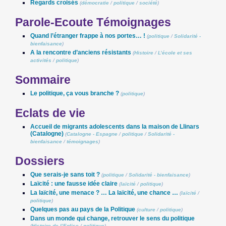
Regards croisés
(
démocratie
/
politique
/
société
)
Parole-Ecoute Témoignages
Quand l’étranger frappe à nos portes… !
(
politique
/
Solidarité -
bienfaisance
)
A la rencontre d’anciens résistants
(
Histoire
/
L’école et ses
activités
/
politique
)
Sommaire
Le politique, ça vous branche ?
(
politique
)
Eclats de vie
Accueil de migrants adolescents dans la maison de Llinars
(Catalogne)
(
Catalogne - Espagne
/
politique
/
Solidarité -
bienfaisance
/
témoignages
)
Dossiers
Que serais-je sans toit ?
(
politique
/
Solidarité - bienfaisance
)
Laïcité : une fausse idée claire
(
laïcité
/
politique
)
La laïcité, une menace ? … La laïcité, une chance …
(
laïcité
/
politique
)
Quelques pas au pays de la Politique
(
culture
/
politique
)
Dans un monde qui change, retrouver le sens du politique
(
Histoire de l’Eglise
/
politique
)