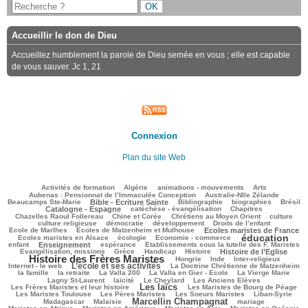
Accueillir le don de Dieu
Accueillez humblement la parole de Dieu semée en vous ; elle est capable
de vous sauver. Jc 1, 21
Connexion
Plan du site Web
135/3692
110/3692
144/3692
425/3692
95/3692
Activités de formation
Algérie
animations - mouvements
Arts
50/3692
98/3692
Aubenas : Pensionnat de l’Immaculée Conception
Australie-Nlle Zélande
979/3692
107/3692
645/3692
134/3692
907/3692
Beaucamps Ste-Marie
Bible - Ecriture Sainte
Bibliographie
biographies
Brésil
738/3692
161/3692
244/3692
Catalogne - Espagne
catéchèse - évangélisation
Chapitres
141/3692
253/3692
564/3692
58/3692
Chazelles Raoul Follereau
Chine et Corée
Chrétiens au Moyen Orient
culture
144/3692
74/3692
173/3692
9/3692
culture religieuse
démocratie
développement
Droits de l’enfant
148/3692
1003/3692
286/3692
Ecole de Marlhes
Ecoles de Matzenheim et Mulhouse
Ecoles maristes de France
éducation
632/3692
238/3692
2128/3692
202/3692
Ecoles maristes en Alsace
écologie
Economie - commerce
1165/3692
285/3692
61/3692
344/3692
enfant
Enseignement
espérance
Etablissements sous la tutelle des F. Maristes
790/3692
177/3692
302/3692
906/3692
2428/3692
Evangélisation, missions
Grèce
Handicap
Histoire
Histoire de l’Eglise
Histoire des Frères Maristes
170/3692
22/3692
238/3692
271/3692
Hongrie
Inde
Inter-religieux
L’école et ses activités
1333/3692
67/3692
427/3692
Internet - le web
La Doctrine Chrétienne de Matzenheim
131/3692
67/3692
91/3692
793/3692
517/3692
la famille
la retraite
La Valla 200
La Valla en Gier - Ecole
La Vierge Marie
337/3692
274/3692
132/3692
276/3692
Lagny St-Laurent
laïcité
Le Cheylard
Les Anciens Elèves
Les laïcs
1748/3692
728/3692
324/3692
Les Frères Maristes et leur histoire
Les Maristes de Bourg de Péage
554/3692
509/3692
146/3692
200/3692
Les Maristes Toulouse
Les Pères Maristes
Les Soeurs Maristes
Liban-Syrie
Marcellin Champagnat
55/3692
1731/3692
66/3692
466/3692
Madagascar
Malaisie
mariage