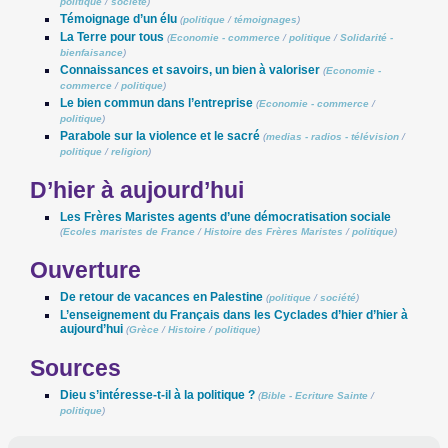
politique
/
société
)
Témoignage d’un élu
(
politique
/
témoignages
)
La Terre pour tous
(
Economie - commerce
/
politique
/
Solidarité -
bienfaisance
)
Connaissances et savoirs, un bien à valoriser
(
Economie -
commerce
/
politique
)
Le bien commun dans l’entreprise
(
Economie - commerce
/
politique
)
Parabole sur la violence et le sacré
(
medias - radios - télévision
/
politique
/
religion
)
D’hier à aujourd’hui
Les Frères Maristes agents d’une démocratisation sociale
(
Ecoles maristes de France
/
Histoire des Frères Maristes
/
politique
)
Ouverture
De retour de vacances en Palestine
(
politique
/
société
)
L’enseignement du Français dans les Cyclades d’hier d’hier à
aujourd’hui
(
Grèce
/
Histoire
/
politique
)
Sources
Dieu s’intéresse-t-il à la politique ?
(
Bible - Ecriture Sainte
/
politique
)