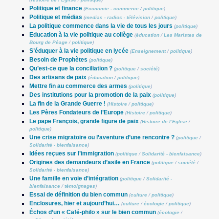
Politique et finance
(
Economie - commerce
/
politique
)
Politique et médias
(
medias - radios - télévision
/
politique
)
La politique commence dans la vie de tous les jours
(
politique
)
Education à la vie politique au collège
(
éducation
/
Les Maristes de
Bourg de Péage
/
politique
)
S’éduquer à la vie politique en lycée
(
Enseignement
/
politique
)
Besoin de Prophètes
(
politique
)
Qu’est-ce que la conciliation ?
(
politique
/
société
)
Des artisans de paix
(
éducation
/
politique
)
Mettre fin au commerce des armes
(
politique
)
Des institutions pour la promotion de la paix
(
politique
)
La fin de la Grande Guerre !
(
Histoire
/
politique
)
Les Pères Fondateurs de l’Europe
(
Histoire
/
politique
)
Le pape François, grande figure de paix
(
Histoire de l’Eglise
/
politique
)
Une crise migratoire ou l’aventure d’une rencontre ?
(
politique
/
Solidarité - bienfaisance
)
Idées reçues sur l’immigration
(
politique
/
Solidarité - bienfaisance
)
Origines des demandeurs d’asile en France
(
politique
/
société
/
Solidarité - bienfaisance
)
Une famille en voie d’intégration
(
politique
/
Solidarité -
bienfaisance
/
témoignages
)
Essai de définition du bien commun
(
culture
/
politique
)
Enclosures, hier et aujourd’hui…
(
culture
/
écologie
/
politique
)
Échos d’un « Café-philo » sur le bien commun
(
écologie
/