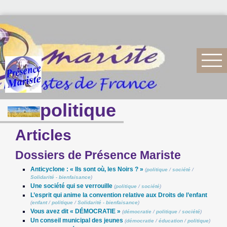
politique
Articles
Dossiers de Présence Mariste
Anticyclone : « Ils sont où, les Noirs ? »
(
politique
/
société
/
Solidarité - bienfaisance
)
Une société qui se verrouille
(
politique
/
société
)
L’esprit qui anime la convention relative aux Droits de l’enfant
(
enfant
/
politique
/
Solidarité - bienfaisance
)
Vous avez dit « DÉMOCRATIE »
(
démocratie
/
politique
/
société
)
Un conseil municipal des jeunes
(
démocratie
/
éducation
/
politique
)