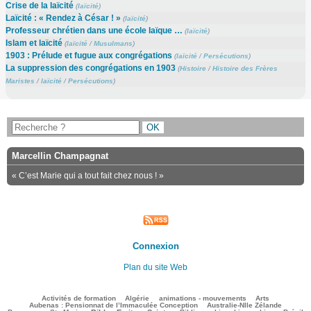
Crise de la laïcité
(
laïcité
)
Laïcité : « Rendez à César ! »
(
laïcité
)
Professeur chrétien dans une école laïque …
(
laïcité
)
Islam et laïcité
(
laïcité
/
Musulmans
)
1903 : Prélude et fugue aux congrégations
(
laïcité
/
Persécutions
)
La suppression des congrégations en 1903
(
Histoire
/
Histoire des Frères
Maristes
/
laïcité
/
Persécutions
)
Marcellin Champagnat
« C’est Marie qui a tout fait chez nous ! »
Connexion
Plan du site Web
146/3289
83/3289
136/3289
375/3289
79/3289
Activités de formation
Algérie
animations - mouvements
Arts
49/3289
88/3289
Aubenas : Pensionnat de l’Immaculée Conception
Australie-Nlle Zélande