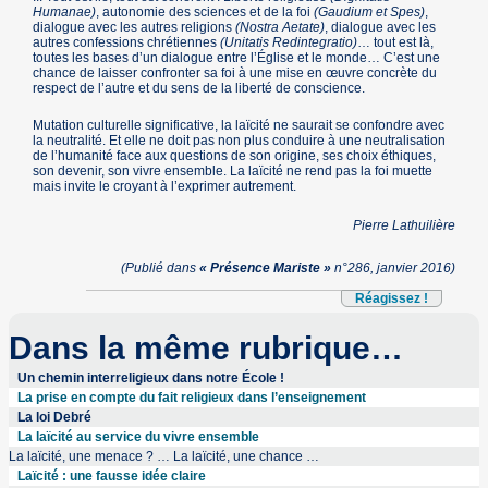
Humanae)
, autonomie des sciences et de la foi
(Gaudium et Spes)
,
dialogue avec les autres religions
(Nostra Aetate)
, dialogue avec les
autres confessions chrétiennes
(Unitatis Redintegratio)
… tout est là,
toutes les bases d’un dialogue entre l’Église et le monde… C’est une
chance de laisser confronter sa foi à une mise en œuvre concrète du
respect de l’autre et du sens de la liberté de conscience.
Mutation culturelle significative, la laïcité ne saurait se confondre avec
la neutralité. Et elle ne doit pas non plus conduire à une neutralisation
de l’humanité face aux questions de son origine, ses choix éthiques,
son devenir, son vivre ensemble. La laïcité ne rend pas la foi muette
mais invite le croyant à l’exprimer autrement.
Pierre Lathuilière
(Publié dans
« Présence Mariste »
n°286, janvier 2016)
Réagissez !
Dans la même rubrique…
Un chemin interreligieux dans notre École !
La prise en compte du fait religieux dans l’enseignement
La loi Debré
La laïcité au service du vivre ensemble
La laïcité, une menace ? … La laïcité, une chance …
Laïcité : une fausse idée claire