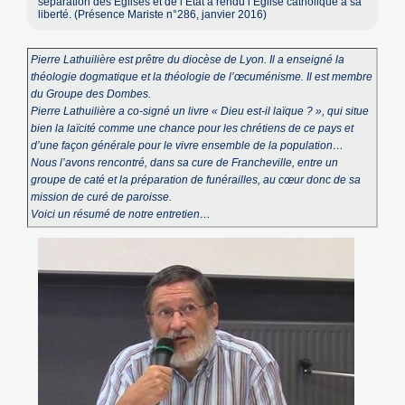
séparation des Églises et de l’État a rendu l’Église catholique à sa
liberté. (Présence Mariste n°286, janvier 2016)
Pierre Lathuilière est prêtre du diocèse de Lyon. Il a enseigné la
théologie dogmatique et la théologie de l’œcuménisme. Il est membre
du Groupe des Dombes.
Pierre Lathuilière a co-signé un livre « Dieu est-il laïque ? », qui situe
bien la laïcité comme une chance pour les chrétiens de ce pays et
d’une façon générale pour le vivre ensemble de la population…
Nous l’avons rencontré, dans sa cure de Francheville, entre un
groupe de caté et la préparation de funérailles, au cœur donc de sa
mission de curé de paroisse.
Voici un résumé de notre entretien…