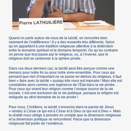
Quand on parle autour de nous de la laïcité, on rencontre bien
rarement de l’indifférence ! Il y a des ressentis très différents. Selon
qu’on appartient à une tradition religieuse attentive à la distinction
entre le domaine spirituel et le domaine temporel. Ou qu’au contraire
on pense que tout passe par le religieux, ou, à l’inverse, que le
religieux doit se cantonner à la sphère privée.
Dans ces deux derniers cas, la laïcité peut être perçue comme une
menace pour notre foi ou pour notre vivre-ensemble. Pour ceux qui
pensent que rien d’important ne se passe en dehors du religieux, il faut
bien « faire avec la laïcité » puisqu’elle nous est imposée ! Mais elle est
considérée alors comme une ingérence de l’État dans la vie privée…
Pour ceux qui vivent leur religion comme l’unique source de la vie
sociale, c’est une exclusion de la vie publique, puisque la religion est
reléguée au strict domaine de la vie privée !
Pour nous, Chrétiens, la laïcité s’enracine dans la parole de Jésus
« rendez à César ce qui est à César et à Dieu ce qui est à Dieu ». Mais
la réalité nous oblige à prendre en compte que la dimension religieuse
et la dimension politique se rencontrent. Parce que la dimension
religieuse fait partie de l’existence.