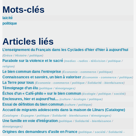
Mots-clés
laïcité
politique
Articles liés
L’enseignement du Français dans les Cyclades d’hier d’hier à aujourd’hui
(
Grèce
/
Histoire
/
politique
)
Parabole sur la violence et le sacré
(
medias - radios - télévision
/
politique
/
religion
)
Le bien commun dans l’entreprise
(
Economie - commerce
/
politique
)
Connaissances et savoirs, un bien à valoriser
(
Economie - commerce
/
politique
)
La Terre pour tous
(
Economie - commerce
/
politique
/
Solidarité - bienfaisance
)
Témoignage d’un élu
(
politique
/
témoignages
)
Échos d’un « Café-philo » sur le bien commun
(
écologie
/
politique
/
société
)
Enclosures, hier et aujourd’hui…
(
culture
/
écologie
/
politique
)
Essai de définition du bien commun
(
culture
/
politique
)
Accueil de migrants adolescents dans la maison de Llinars (Catalogne)
(
Catalogne - Espagne
/
politique
/
Solidarité - bienfaisance
/
témoignages
)
Une famille en voie d’intégration
(
politique
/
Solidarité - bienfaisance
/
témoignages
)
Origines des demandeurs d’asile en France
(
politique
/
société
/
Solidarité -