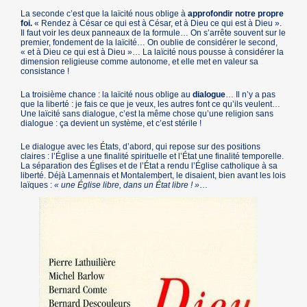
La seconde c’est que la laïcité nous oblige à
approfondir notre propre
foi.
« Rendez à César ce qui est à César, et à Dieu ce qui est à Dieu ».
Il faut voir les deux panneaux de la formule… On s’arrête souvent sur le
premier, fondement de la laïcité… On oublie de considérer le second,
« et à Dieu ce qui est à Dieu »… La laïcité nous pousse à considérer la
dimension religieuse comme autonome, et elle met en valeur sa
consistance !
La troisième chance : la laïcité nous oblige au
dialogue
… Il n’y a pas
que la liberté : je fais ce que je veux, les autres font ce qu’ils veulent…
Une laïcité sans dialogue, c’est la même chose qu’une religion sans
dialogue : ça devient un système, et c’est stérile !
Le dialogue avec les États, d’abord, qui repose sur des positions
claires : l’Église a une finalité spirituelle et l’État une finalité temporelle.
La séparation des Églises et de l’État a rendu l’Église catholique à sa
liberté. Déjà Lamennais et Montalembert, le disaient, bien avant les lois
laïques :
« une Église libre, dans un État libre ! »
…