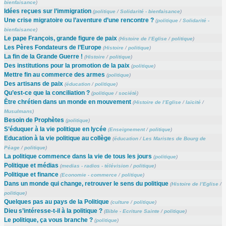
bienfaisance
)
Idées reçues sur l’immigration
(
politique
/
Solidarité - bienfaisance
)
Une crise migratoire ou l’aventure d’une rencontre ?
(
politique
/
Solidarité -
bienfaisance
)
Le pape François, grande figure de paix
(
Histoire de l’Eglise
/
politique
)
Les Pères Fondateurs de l’Europe
(
Histoire
/
politique
)
La fin de la Grande Guerre !
(
Histoire
/
politique
)
Des institutions pour la promotion de la paix
(
politique
)
Mettre fin au commerce des armes
(
politique
)
Des artisans de paix
(
éducation
/
politique
)
Qu’est-ce que la conciliation ?
(
politique
/
société
)
Être chrétien dans un monde en mouvement
(
Histoire de l’Eglise
/
laïcité
/
Musulmans
)
Besoin de Prophètes
(
politique
)
S’éduquer à la vie politique en lycée
(
Enseignement
/
politique
)
Education à la vie politique au collège
(
éducation
/
Les Maristes de Bourg de
Péage
/
politique
)
La politique commence dans la vie de tous les jours
(
politique
)
Politique et médias
(
medias - radios - télévision
/
politique
)
Politique et finance
(
Economie - commerce
/
politique
)
Dans un monde qui change, retrouver le sens du politique
(
Histoire de l’Eglise
/
politique
)
Quelques pas au pays de la Politique
(
culture
/
politique
)
Dieu s’intéresse-t-il à la politique ?
(
Bible - Ecriture Sainte
/
politique
)
Le politique, ça vous branche ?
(
politique
)