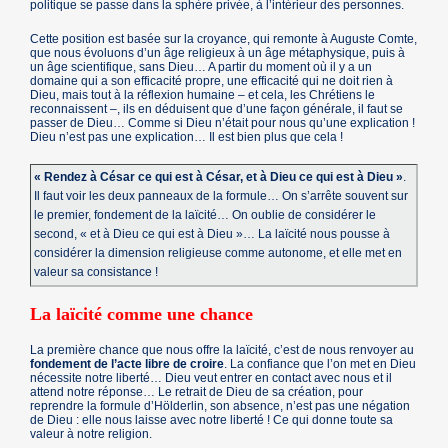
politique se passe dans la sphère privée, à l’intérieur des personnes.
Cette position est basée sur la croyance, qui remonte à Auguste Comte,
que nous évoluons d’un âge religieux à un âge métaphysique, puis à
un âge scientifique, sans Dieu… A partir du moment où il y a un
domaine qui a son efficacité propre, une efficacité qui ne doit rien à
Dieu, mais tout à la réflexion humaine – et cela, les Chrétiens le
reconnaissent –, ils en déduisent que d’une façon générale, il faut se
passer de Dieu… Comme si Dieu n’était pour nous qu’une explication !
Dieu n’est pas une explication… Il est bien plus que cela !
« Rendez à César ce qui est à César, et à Dieu ce qui est à Dieu »
.
Il faut voir les deux panneaux de la formule… On s’arrête souvent sur
le premier, fondement de la laïcité… On oublie de considérer le
second, « et à Dieu ce qui est à Dieu »… La laïcité nous pousse à
considérer la dimension religieuse comme autonome, et elle met en
valeur sa consistance !
La laïcité comme une chance
La première chance que nous offre la laïcité, c’est de nous renvoyer au
fondement de l’acte libre de croire
. La confiance que l’on met en Dieu
nécessite notre liberté… Dieu veut entrer en contact avec nous et il
attend notre réponse… Le retrait de Dieu de sa création, pour
reprendre la formule d’Hölderlin, son absence, n’est pas une négation
de Dieu : elle nous laisse avec notre liberté ! Ce qui donne toute sa
valeur à notre religion.