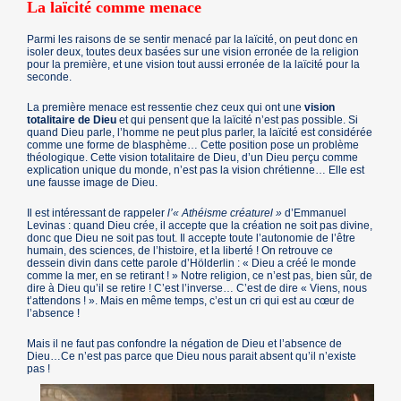
La laïcité comme menace
Parmi les raisons de se sentir menacé par la laïcité, on peut donc en
isoler deux, toutes deux basées sur une vision erronée de la religion
pour la première, et une vision tout aussi erronée de la laïcité pour la
seconde.
La première menace est ressentie chez ceux qui ont une
vision
totalitaire de Dieu
et qui pensent que la laïcité n’est pas possible. Si
quand Dieu parle, l’homme ne peut plus parler, la laïcité est considérée
comme une forme de blasphème… Cette position pose un problème
théologique. Cette vision totalitaire de Dieu, d’un Dieu perçu comme
explication unique du monde, n’est pas la vision chrétienne… Elle est
une fausse image de Dieu.
Il est intéressant de rappeler
l’« Athéisme créaturel »
d’Emmanuel
Levinas : quand Dieu crée, il accepte que la création ne soit pas divine,
donc que Dieu ne soit pas tout. Il accepte toute l’autonomie de l’être
humain, des sciences, de l’histoire, et la liberté ! On retrouve ce
dessein divin dans cette parole d’Hölderlin : « Dieu a créé le monde
comme la mer, en se retirant ! » Notre religion, ce n’est pas, bien sûr, de
dire à Dieu qu’il se retire ! C’est l’inverse… C’est de dire « Viens, nous
t’attendons ! ». Mais en même temps, c’est un cri qui est au cœur de
l’absence !
Mais il ne faut pas confondre la négation de Dieu et l’absence de
Dieu…Ce n’est pas parce que Dieu nous parait absent qu’il n’existe
pas !