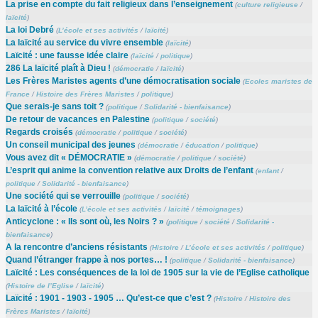
La prise en compte du fait religieux dans l’enseignement
(
culture religieuse
/
laïcité
)
La loi Debré
(
L’école et ses activités
/
laïcité
)
La laïcité au service du vivre ensemble
(
laïcité
)
Laïcité : une fausse idée claire
(
laïcité
/
politique
)
286 La laïcité plaît à Dieu !
(
démocratie
/
laïcité
)
Les Frères Maristes agents d’une démocratisation sociale
(
Ecoles maristes de
France
/
Histoire des Frères Maristes
/
politique
)
Que serais-je sans toit ?
(
politique
/
Solidarité - bienfaisance
)
De retour de vacances en Palestine
(
politique
/
société
)
Regards croisés
(
démocratie
/
politique
/
société
)
Un conseil municipal des jeunes
(
démocratie
/
éducation
/
politique
)
Vous avez dit « DÉMOCRATIE »
(
démocratie
/
politique
/
société
)
L’esprit qui anime la convention relative aux Droits de l’enfant
(
enfant
/
politique
/
Solidarité - bienfaisance
)
Une société qui se verrouille
(
politique
/
société
)
La laïcité à l’école
(
L’école et ses activités
/
laïcité
/
témoignages
)
Anticyclone : « Ils sont où, les Noirs ? »
(
politique
/
société
/
Solidarité -
bienfaisance
)
A la rencontre d’anciens résistants
(
Histoire
/
L’école et ses activités
/
politique
)
Quand l’étranger frappe à nos portes… !
(
politique
/
Solidarité - bienfaisance
)
Laïcité : Les conséquences de la loi de 1905 sur la vie de l’Eglise catholique
(
Histoire de l’Eglise
/
laïcité
)
Laïcité : 1901 - 1903 - 1905 … Qu’est-ce que c’est ?
(
Histoire
/
Histoire des
Frères Maristes
/
laïcité
)