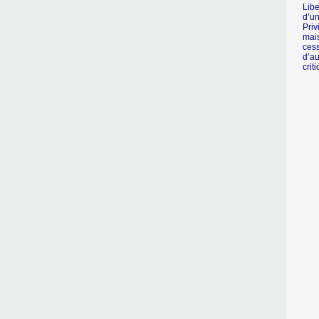
Libe
d’un
Priv
mais
cess
d’au
crit