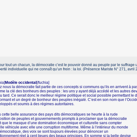
ur tout un chacun, la démocratie c’est le pouvoir donné au peuple par le suffrage un
berté individuelle qui ne connaît qu’un frein : la loi. (Présence Mariste N° 271, avril
hia]
Modèle occidental
[/fuchia]
 nous la démocratie fait partie de ces concepts si communs qu’ils en arrivent à pa
e la clé des bonheurs des peuples : les uns y ayant déjà accédé et les autres devan
ou tard. Ce serait donc le meilleur régime politique et social possible permettant 
ormant et un degré de bonheur des peuples inégalé. C’est en son nom que l’Occiden
loppés et soumis à des régimes autoritaires.
 cette belle assurance des pays dits démocratiques se heurte à la rude
sition de peuples et gouvernements prompts à proclamer que la démocratie
t que le masque d’une domination économique et culturelle sans compter
lle véhicule avec elle une corruption multiforme. Même à l’intérieur du monde
démocratique, des voix se sont toujours élevées pour dénoncer un
tionnement réel à cent lieues des beaux principes. En somme si la belle devise