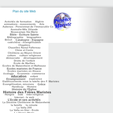
Plan du site Web
105/3119
75/3119
166/3119
Activités de formation
Algérie
284/3119
86/3119
animations - mouvements
Arts
Aubenas : Pensionnat de l’Immaculée Conception
49/3119
87/3119
Australie-Nlle Zélande
703/3119
Beaucamps Ste-Marie
41/3119
Bible - Ecriture Sainte
634/3119
120/3119
Bibliographie
biographies
843/3119
557/3119
Brésil
Catalogne - Espagne
210/3119
catéchèse - évangélisation
144/3119
Chapitres
110/3119
Chazelles Raoul Follereau
321/3119
Chine et Corée
429/3119
Chrétiens au Moyen Orient
42/3119
117/3119
culture
culture religieuse
100/3119
186/3119
démocratie
développement
11/3119
Droits de l’enfant
147/3119
Ecole de Marlhes
Ecoles de Matzenheim et Mulhouse
1001/3119
282/3119
Ecoles maristes de France
542/3119
Ecoles maristes en Alsace
117/3119
1614/3119
écologie
Economie - commerce
éducation
117/3119
820/3119
enfant
221/3119
66/3119
Enseignement
espérance
Etablissements sous la tutelle des F. Maristes
226/3119
807/3119
65/3119
Evangélisation, missions
Grèce
276/3119
901/3119
Handicap
Histoire
1941/3119
Histoire de l’Eglise
Histoire des Frères Maristes
158/3119
33/3119
150/3119
158/3119
Hongrie
Inde
Inter-religieux
1151/3119
Internet - le web
L’école et ses activités
56/3119
La Doctrine Chrétienne de Matzenheim
320/3119
93/3119
60/3119
la famille
la retraite
93/3119
La Valla 200
749/3119
La Valla en Gier - Ecole
444/3119
La Vierge Marie