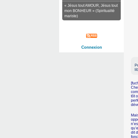
« Jésus tout AMOUR, Jésus tout
mon BONHEUR » (Spiritualité
mariste)
Connexion
Po
li
[fuc
Chez
comm
tôt 
perf
déve
Mais
oppo
n’es
qu’e
dit 
fonc