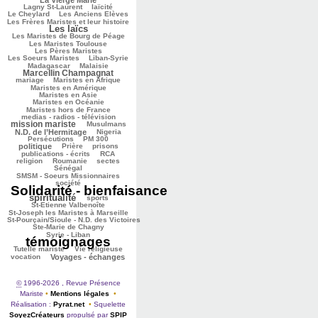
372/3119
284/3119
Lagny St-Laurent
laïcité
69/3119
153/3119
Le Cheylard
Les Anciens Elèves
Les Frères Maristes et leur histoire
Les laïcs
1623/3119
513/3119
224/3119
Les Maristes de Bourg de Péage
581/3119
Les Maristes Toulouse
454/3119
Les Pères Maristes
113/3119
220/3119
Les Soeurs Maristes
Liban-Syrie
29/3119
1121/3119
Madagascar
Malaisie
Marcellin Champagnat
47/3119
501/3119
515/3119
mariage
Maristes en Afrique
320/3119
Maristes en Amérique
79/3119
Maristes en Asie
445/3119
Maristes en Océanie
280/3119
Maristes hors de France
1179/3119
medias - radios - télévision
mission mariste
73/3119
912/3119
Musulmans
64/3119
175/3119
N.D. de l’Hermitage
Nigeria
168/3119
725/3119
Persécutions
PM 300
248/3119
136/3119
306/3119
politique
Prière
prisons
137/3119
240/3119
publications - écrits
RCA
44/3119
52/3119
58/3119
religion
Roumanie
sectes
392/3119
Sénégal
315/3119
SMSM - Soeurs Missionnaires
2957/3119
société
Solidarité - bienfaisance
spiritualité
1625/3119
365/3119
220/3119
sports
86/3119
St-Etienne Valbenoîte
119/3119
St-Joseph les Maristes à Marseille
St-Pourçain/Sioule - N.D. des Victoires
63/3119
43/3119
Ste-Marie de Chagny
3119/3119
Syrie - Liban
témoignages
170/3119
187/3119
646/3119
Tutelle mariste
Vie religieuse
686/3119
vocation
Voyages - échanges
©
1996-2026 , Revue Présence
Mariste
•
Mentions légales
•
Réalisation :
Pyrat.net
•
Squelette
SoyezCréateurs
propulsé par
SPIP