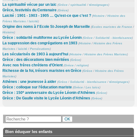
La spiritualité vécue par un laïc
(
Grèce
/
spiritualité
/
témoignages
)
Grèce, festivités du Centenaire
(
Grèce
)
Laïcité : 1901 - 1903 - 1905 … Qu’est-ce que c’est ?
(
Histoire
/
Histoire des
Frères Maristes
/
laïcité
)
Origine des noms à l’ Ecole St-Joseph de Marseille
(
Ecoles maristes de France
/
Histoire
)
Grèce : solidarité multiforme au Lycée Léonin
(
Grèce
/
Solidarité - bienfaisance
)
La suppression des congrégations en 1903
(
Histoire
/
Histoire des Frères
Maristes
/
laïcité
/
Persécutions
)
Les sécularisés de 1903 à aujourd’hui
(
Histoire
/
Histoire des Frères Maristes
)
Grèce : des décorations bien méritées
(
Grèce
)
Avec nos frères chrétiens d’Orient
(
Grèce
/
religion
)
Richesse de la foi, trésors maristes en Grèce
(
Grèce
/
Histoire des Frères
Maristes
)
Athènes : une jeunesse à aider
(
Grèce
/
Solidarité - bienfaisance
/
témoignages
)
Grèce : colloque sur l’éducation mariste
(
Grèce
/
Les laïcs
)
e
Grèce : 150
anniversaire du Lycée Léonin d’Athènes
(
Grèce
)
Grèce : De Gaulle visite le Lycée Léonin d’Athènes
(
Grèce
)
Bien éduquer les enfants