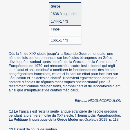
Syros
1636 à aujoud’hui
1744-1773
Tinos
1661-1773
e
Dès la fin du XIX
siècle jusqu’à la Seconde Guerre mondiale, une
série de lois et d’ordonnances sur les écoles étrangères en Grèce,
développées surtout après l’entrée de la Grèce dans la Communauté
Européenne en 1979, ont réexaminé le cadre institutionnel qui régit
leur statut et ont contribué à améliorer le fonctionnement des écoles
congréganistes françaises, celles-ci faisant un effort pour focaliser sur
l’éducation et les actes de charité. Il convient également de noter que
nombre d’écoles de régimes monastiques ont fonctionné jusqu’à
récemment comme des pensions, d’orphelinats et de laboratoires d’art,
ainsi que d’hôpitaux et de centres médicaux.
Eftychia NICOLACOPOULOU
(1) Le français est resté la seule langue étrangère de l’école grecque
e
pendant la première moitié du XX
siècle. (Thémistoclis Papadopoulou,
La Politique linguistique de la Grèce Moderne,
Oceletos 2019, p. 113
(2) Il s’agit de cours de soutien.