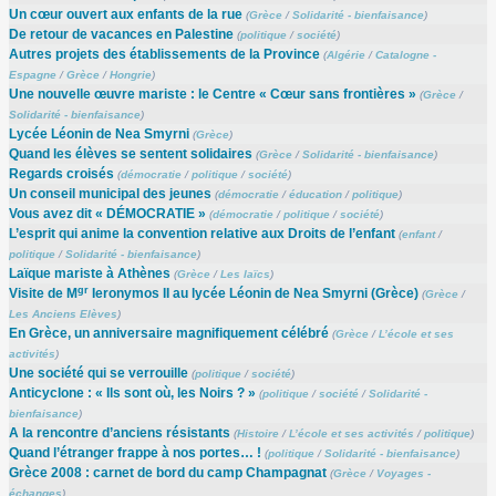
Un cœur ouvert aux enfants de la rue
(
Grèce
/
Solidarité - bienfaisance
)
De retour de vacances en Palestine
(
politique
/
société
)
Autres projets des établissements de la Province
(
Algérie
/
Catalogne -
Espagne
/
Grèce
/
Hongrie
)
Une nouvelle œuvre mariste : le Centre « Cœur sans frontières »
(
Grèce
/
Solidarité - bienfaisance
)
Lycée Léonin de Nea Smyrni
(
Grèce
)
Quand les élèves se sentent solidaires
(
Grèce
/
Solidarité - bienfaisance
)
Regards croisés
(
démocratie
/
politique
/
société
)
Un conseil municipal des jeunes
(
démocratie
/
éducation
/
politique
)
Vous avez dit « DÉMOCRATIE »
(
démocratie
/
politique
/
société
)
L’esprit qui anime la convention relative aux Droits de l’enfant
(
enfant
/
politique
/
Solidarité - bienfaisance
)
Laïque mariste à Athènes
(
Grèce
/
Les laïcs
)
gr
Visite de M
Ieronymos II au lycée Léonin de Nea Smyrni (Grèce)
(
Grèce
/
Les Anciens Elèves
)
En Grèce, un anniversaire magnifiquement célébré
(
Grèce
/
L’école et ses
activités
)
Une société qui se verrouille
(
politique
/
société
)
Anticyclone : « Ils sont où, les Noirs ? »
(
politique
/
société
/
Solidarité -
bienfaisance
)
A la rencontre d’anciens résistants
(
Histoire
/
L’école et ses activités
/
politique
)
Quand l’étranger frappe à nos portes… !
(
politique
/
Solidarité - bienfaisance
)
Grèce 2008 : carnet de bord du camp Champagnat
(
Grèce
/
Voyages -
échanges
)