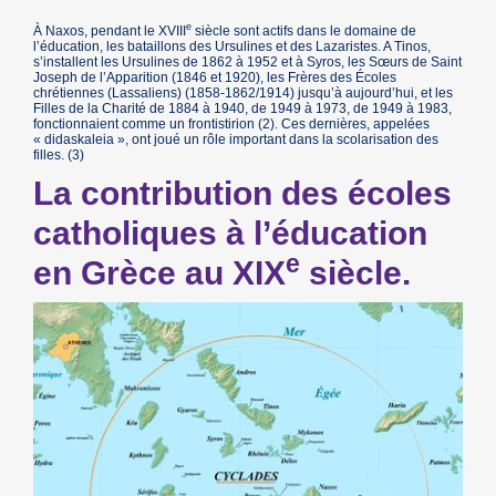
e
À Naxos, pendant le XVIII
siècle sont actifs dans le domaine de
l’éducation, les bataillons des Ursulines et des Lazaristes. A Tinos,
s’installent les Ursulines de 1862 à 1952 et à Syros, les Sœurs de Saint
Joseph de l’Apparition (1846 et 1920), les Frères des Écoles
chrétiennes (Lassaliens) (1858-1862/1914) jusqu’à aujourd’hui, et les
Filles de la Charité de 1884 à 1940, de 1949 à 1973, de 1949 à 1983,
fonctionnaient comme un frontistirion (2). Ces dernières, appelées
« didaskaleia », ont joué un rôle important dans la scolarisation des
filles. (3)
La contribution des écoles
catholiques à l’éducation
e
en Grèce au XIX
siècle.