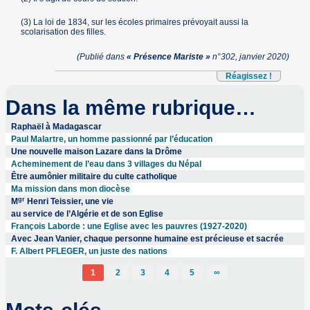
(3) La loi de 1834, sur les écoles primaires prévoyait aussi la
scolarisation des filles.
(Publié dans
« Présence Mariste »
n°302, janvier 2020)
Réagissez !
Dans la même rubrique…
Raphaël à Madagascar
Paul Malartre, un homme passionné par l’éducation
Une nouvelle maison Lazare dans la Drôme
Acheminement de l’eau dans 3 villages du Népal
Être aumônier militaire du culte catholique
Ma mission dans mon diocèse
gr
M
Henri Teissier, une vie
au service de l’Algérie et de son Eglise
François Laborde : une Eglise avec les pauvres (1927-2020)
Avec Jean Vanier, chaque personne humaine est précieuse et sacrée
F. Albert PFLEGER, un juste des nations
1
2
3
4
5
∞