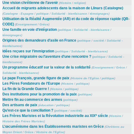
Une vision chrétienne de l’avenir
(
Histoire
/
religion
)
Accueil de migrants adolescents dans la maison de Llinars (Catalogne)
(
Catalogne - Espagne
/
politique
/
Solidarité - bienfaisance
/
témoignages
)
Utilisation de la Réalité Augmentée (AR) et du code de réponse rapide (QR-
CODE)
(
Enseignement
/
Grèce
)
Une famille en voie d’intégration
(
politique
/
Solidarité - bienfaisance
/
témoignages
)
Origines des demandeurs d’asile en France
(
politique
/
société
/
Solidarité -
bienfaisance
)
Idées reçues sur l’immigration
(
politique
/
Solidarité - bienfaisance
)
Une crise migratoire ou l’aventure d’une rencontre ?
(
politique
/
Solidarité -
bienfaisance
)
Un programme éducatif sur la valeur de la solidarité
(
Enseignement
/
Grèce
/
Solidarité - bienfaisance
)
Le pape François, grande figure de paix
(
Histoire de l’Eglise
/
politique
)
Les Pères Fondateurs de l’Europe
(
Histoire
/
politique
)
La fin de la Grande Guerre !
(
Histoire
/
politique
)
Des institutions pour la promotion de la paix
(
politique
)
Mettre fin au commerce des armes
(
politique
)
Des artisans de paix
(
éducation
/
politique
)
Qu’est-ce que la conciliation ?
(
politique
/
société
)
e
Les Frères Maristes et la Révolution industrielle au XIX
siècle
(
Histoire
/
Histoire des Frères Maristes
)
L’œcuménisme dans les Établissements maristes en Grèce
(
Chrétiens au
Moyen Orient
/
Grèce
/
Histoire de l’Eglise
)