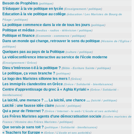
Besoin de Prophètes
(
politique
)
S’éduquer à la vie politique en lycée
(
Enseignement
/
politique
)
Education à la vie politique au collège
(
éducation
/
Les Maristes de Bourg de
Péage
/
politique
)
La politique commence dans la vie de tous les jours
(
politique
)
Politique et médias
(
medias - radios - télévision
/
politique
)
Politique et finance
(
Economie - commerce
/
politique
)
Dans un monde qui change, retrouver le sens du politique
(
Histoire de l’Eglise
/
politique
)
Quelques pas au pays de la Politique
(
culture
/
politique
)
La vidéoconférence interactive au service de l’école moderne
(
Enseignement
/
Grèce
)
Dieu s’intéresse-t-il à la politique ?
(
Bible - Ecriture Sainte
/
politique
)
Le politique, ça vous branche ?
(
politique
)
Le logo des Maristes sillonne les mers !
(
Grèce
)
Les immigrés clandestins en Grèce
(
Grèce
/
Solidarité - bienfaisance
)
Centre d’apprentissage du grec à « Aghia Kyriaki »
(
Grèce
/
Solidarité -
bienfaisance
)
La laïcité, une menace ? … La laïcité, une chance …
(
laïcité
/
politique
)
Laïcité : une fausse idée claire
(
laïcité
/
politique
)
Qui a peur de l’Internet ?
(
Grèce
/
Internet - le web
/
L’école et ses activités
)
Les Frères Maristes agents d’une démocratisation sociale
(
Ecoles maristes de
France
/
Histoire des Frères Maristes
/
politique
)
Que serais-je sans toit ?
(
politique
/
Solidarité - bienfaisance
)
« Teachers for Europe »
(
Grèce
/
L’école et ses activités
)