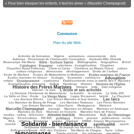
« Pour bien éduquer les enfants, il faut les aimer » (Macellin Champagnat)
Connexion
Plan du site Web
129/2851
102/2851
169/2851
305/2851
105/2851
Activités de formation
Algérie
animations - mouvements
Arts
42/2851
86/2851
Aubenas : Pensionnat de l’Immaculée Conception
Australie-Nlle Zélande
749/2851
84/2851
605/2851
141/2851
723/2851
Beaucamps Ste-Marie
Bible - Ecriture Sainte
Bibliographie
biographies
Brésil
585/2851
137/2851
225/2851
Catalogne - Espagne
catéchèse - évangélisation
Chapitres
104/2851
193/2851
447/2851
36/2851
Chazelles Raoul Follereau
Chine et Corée
Chrétiens au Moyen Orient
culture
131/2851
78/2851
163/2851
8/2851
culture religieuse
démocratie
développement
Droits de l’enfant
142/2851
852/2851
229/2851
Ecole de Marlhes
Ecoles de Matzenheim et Mulhouse
Ecoles maristes de France
éducation
514/2851
139/2851
1749/2851
151/2851
Ecoles maristes en Alsace
écologie
Economie - commerce
953/2851
257/2851
60/2851
222/2851
enfant
Enseignement
espérance
Etablissements sous la tutelle des F. Maristes
750/2851
108/2851
279/2851
740/2851
1926/2851
Evangélisation, missions
Grèce
Handicap
Histoire
Histoire de l’Eglise
Histoire des Frères Maristes
135/2851
16/2851
151/2851
313/2851
Hongrie
Inde
Inter-religieux
L’école et ses activités
1295/2851
40/2851
Internet - le web
393/2851
119/2851
40/2851
70/2851
La Doctrine Chrétienne de Matzenheim
la famille
la retraite
La Valla 200
707/2851
428/2851
290/2851
158/2851
87/2851
La Valla en Gier - Ecole
La Vierge Marie
Lagny St-Laurent
laïcité
Le Cheylard
Les laïcs
132/2851
1459/2851
584/2851
Les Anciens Elèves
Les Frères Maristes et leur histoire
360/2851
575/2851
342/2851
Les Maristes de Bourg de Péage
Les Maristes Toulouse
Les Pères Maristes
122/2851
143/2851
36/2851
1136/2851
Les Soeurs Maristes
Liban-Syrie
Madagascar
Malaisie
Marcellin Champagnat
41/2851
262/2851
249/2851
276/2851
mariage
Maristes en Afrique
Maristes en Amérique
93/2851
430/2851
306/2851
Maristes en Asie
Maristes en Océanie
Maristes hors de France
mission mariste
1015/2851
108/2851
928/2851
41/2851
medias - radios - télévision
Musulmans
N.D. de l’Hermitage
191/2851
212/2851
748/2851
198/2851
129/2851
296/2851
186/2851
Nigeria
Persécutions
PM 300
politique
Prière
prisons
publications - écrits
290/2851
54/2851
25/2851
50/2851
288/2851
329/2851
RCA
religion
Roumanie
sectes
Sénégal
SMSM - Soeurs Missionnaires
Solidarité - bienfaisance
spiritualité
2851/2851
1631/2851
317/2851
228/2851
société
sports
56/2851
200/2851
St-Etienne Valbenoîte
St-Joseph les Maristes à Marseille
59/2851
26/2851
2849/2851
St-Pourçain/Sioule - N.D. des Victoires
Ste-Marie de Chagny
Syrie - Liban
témoignages
201/2851
142/2851
667/2851
647/2851
Tutelle mariste
Vie religieuse
vocation