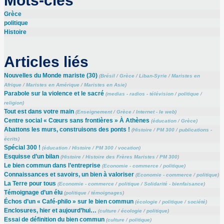
Mots-clés
Grèce
politique
Histoire
Articles liés
Nouvelles du Monde mariste (30)
(
Brésil
/
Grèce
/
Liban-Syrie
/
Maristes en
Afrique
/
Maristes en Amérique
/
Maristes en Asie
)
Parabole sur la violence et le sacré
(
medias - radios - télévision
/
politique
/
religion
)
Tout est dans votre main
(
Enseignement
/
Grèce
/
Internet - le web
)
Centre social « Cœurs sans frontières » À Athènes
(
éducation
/
Grèce
)
Abattons les murs, construisons des ponts !
(
Histoire
/
PM 300
/
publications -
écrits
)
Spécial 300 !
(
éducation
/
Histoire
/
PM 300
/
vocation
)
Esquisse d’un bilan
(
Histoire
/
Histoire des Frères Maristes
/
PM 300
)
Le bien commun dans l’entreprise
(
Economie - commerce
/
politique
)
Connaissances et savoirs, un bien à valoriser
(
Economie - commerce
/
politique
)
La Terre pour tous
(
Economie - commerce
/
politique
/
Solidarité - bienfaisance
)
Témoignage d’un élu
(
politique
/
témoignages
)
Échos d’un « Café-philo » sur le bien commun
(
écologie
/
politique
/
société
)
Enclosures, hier et aujourd’hui…
(
culture
/
écologie
/
politique
)
Essai de définition du bien commun
(
culture
/
politique
)