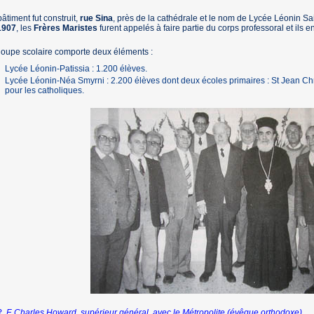
âtiment fut construit,
rue Sina
, près de la cathédrale et le nom de Lycée Léonin Sa
1907
, les
Frères Maristes
furent appelés à faire partie du corps professoral et ils en
oupe scolaire comporte deux éléments :
Lycée Léonin-Patissia : 1.200 élèves.
Lycée Léonin-Néa Smyrni : 2.200 élèves dont deux écoles primaires : St Jean Ch
pour les catholiques.
. F. Charles Howard, supérieur général, avec le Métropolite (évêque orthodoxe)