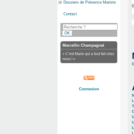
Dossiers de Présence Mariste
G
Contact
Marcellin Champagnat
« C’est Marie qui a tout fait chez
nous ! »
G
Connexion
N
L
T
C
U
U
L
L