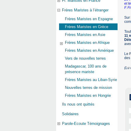
Fr. Maristes en France
et l
F. F
Frères Maristes à l’étranger
Sur
Frères Maristes en Espagne
comp
Frères Maristes en Grèce
Tout
Frères Maristes en Asie
11 
Dét
Frères Maristes en Afrique
avec
Frères Maristes en Amérique
Le 
des 
Vers de nouvelles terres
Madagascar, 100 ans de
(Lu
présence mariste
Frères Maristes au Liban-Syrie
Nouvelles terres de mission
Frères Maristes en Hongrie
Ils nous ont quittés
Solidaires
Parole-Ecoute Témoignages