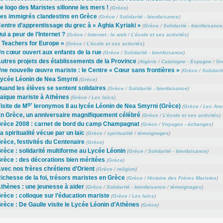
e logo des Maristes sillonne les mers !
(
Grèce
)
es immigrés clandestins en Grèce
(
Grèce
/
Solidarité - bienfaisance
)
entre d’apprentissage du grec à « Aghia Kyriaki »
(
Grèce
/
Solidarité - bienfaisance
ui a peur de l’Internet ?
(
Grèce
/
Internet - le web
/
L’école et ses activités
)
 Teachers for Europe »
(
Grèce
/
L’école et ses activités
)
n cœur ouvert aux enfants de la rue
(
Grèce
/
Solidarité - bienfaisance
)
utres projets des établissements de la Province
(
Algérie
/
Catalogne - Espagne
/
Gr
ne nouvelle œuvre mariste : le Centre « Cœur sans frontières »
(
Grèce
/
Solidari
ycée Léonin de Nea Smyrni
(
Grèce
)
uand les élèves se sentent solidaires
(
Grèce
/
Solidarité - bienfaisance
)
aïque mariste à Athènes
(
Grèce
/
Les laïcs
)
gr
isite de M
Ieronymos II au lycée Léonin de Nea Smyrni (Grèce)
(
Grèce
/
Les Anc
n Grèce, un anniversaire magnifiquement célébré
(
Grèce
/
L’école et ses activités
)
rèce 2008 : carnet de bord du camp Champagnat
(
Grèce
/
Voyages - échanges
)
a spiritualité vécue par un laïc
(
Grèce
/
spiritualité
/
témoignages
)
rèce, festivités du Centenaire
(
Grèce
)
rèce : solidarité multiforme au Lycée Léonin
(
Grèce
/
Solidarité - bienfaisance
)
rèce : des décorations bien méritées
(
Grèce
)
vec nos frères chrétiens d’Orient
(
Grèce
/
religion
)
ichesse de la foi, trésors maristes en Grèce
(
Grèce
/
Histoire des Frères Maristes
)
thènes : une jeunesse à aider
(
Grèce
/
Solidarité - bienfaisance
/
témoignages
)
rèce : colloque sur l’éducation mariste
(
Grèce
/
Les laïcs
)
rèce : De Gaulle visite le Lycée Léonin d’Athènes
(
Grèce
)