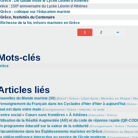
Grèce : De Gaulle visite le Lycée Léonin d’Athènes
e
rèce : 150
anniversaire du Lycée Léonin d’Athènes
Grèce : colloque sur l’éducation mariste
Grèce, festivités du Centenaire
Richesse de la foi, trésors maristes en Grèce
1
2
∞
Mots-clés
rèce
Articles liés
ouvelles du Monde mariste (30)
(
Brésil
/
Grèce
/
Liban-Syrie
/
Maristes en Afrique
/
Mar
’enseignement du Français dans les Cyclades d’hier d’hier à aujourd’hui
(
Grèce
out est dans votre main
(
Enseignement
/
Grèce
/
Internet - le web
)
entre social « Cœurs sans frontières » À Athènes
(
éducation
/
Grèce
)
tilisation de la Réalité Augmentée (AR) et du code de réponse rapide (QR-COD
n programme éducatif sur la valeur de la solidarité
(
Enseignement
/
Grèce
/
Solidar
’œcuménisme dans les Établissements maristes en Grèce
(
Chrétiens au Moyen Or
a vidéoconférence interactive au service de l’école moderne
(
Enseignement
/
Grè