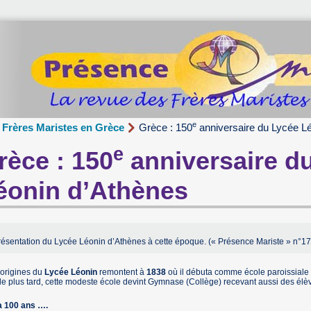
e
Frères Maristes en Grèce
Grèce : 150
anniversaire du Lycée L
e
rèce : 150
anniversaire d
éonin d’Athènes
résentation du Lycée Léonin d’Athènes à cette époque. (« Présence Mariste » n°178
 origines du
Lycée Léonin
remontent à
1838
où il débuta comme école paroissiale 
le plus tard, cette modeste école devint Gymnase (Collège) recevant aussi des élè
 a 100 ans ….