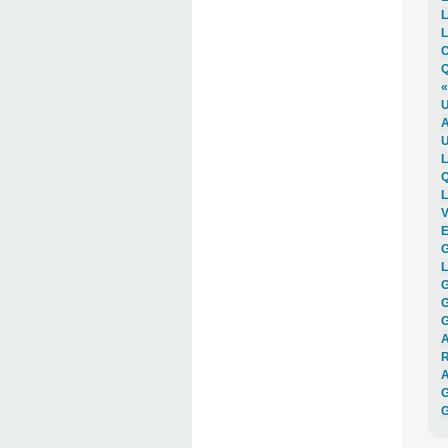
L
L
C
Q
«
U
A
U
L
Q
L
V
E
G
L
G
G
G
A
R
A
G
G