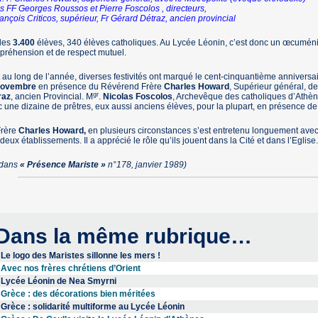
es FF Georges Roussos et Pierre Foscolos , directeurs,
rançois Criticos, supérieur, Fr Gérard Détraz, ancien provincial
 les
3.400
élèves, 340 élèves catholiques. Au Lycée Léonin, c’est donc un œcuménis
réhension et de respect mutuel.
 au long de l’année, diverses festivités ont marqué le cent-cinquantième anniversai
novembre
en présence du Révérend Frère
Charles Howard
, Supérieur général, de
gr
raz
, ancien Provincial. M
.
Nicolas Foscolos
, Archevêque des catholiques d’Athèn
 une dizaine de prêtres, eux aussi anciens élèves, pour la plupart, en présence 
Frère
Charles Howard,
en plusieurs circonstances s’est entretenu longuement avec l
deux établissements. Il a apprécié le rôle qu’ils jouent dans la Cité et dans l’Eglise.
 dans
« Présence Mariste »
n°178, janvier 1989)
Dans la même rubrique…
Le logo des Maristes sillonne les mers !
Avec nos frères chrétiens d’Orient
Lycée Léonin de Nea Smyrni
Grèce : des décorations bien méritées
Grèce : solidarité multiforme au Lycée Léonin