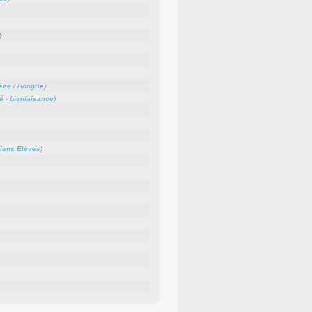
)
èce
/
Hongrie
)
té - bienfaisance
)
iens Elèves
)