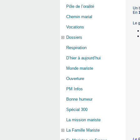
Pôle de l’oralité
Un b
En
Chemin marial
Le g
Vocations
Dossiers
Respiration
D’hier à aujourd’hui
Monde mariste
Ouverture
PM Infos
Bonne humeur
Spécial 300
La mission mariste
La Famille Mariste
Le R