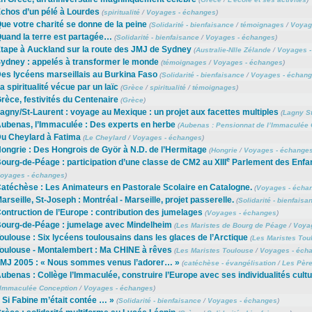
chos d’un pélé à Lourdes
(
spiritualité
/
Voyages - échanges
)
ue votre charité se donne de la peine
(
Solidarité - bienfaisance
/
témoignages
/
Voyag
uand la terre est partagée…
(
Solidarité - bienfaisance
/
Voyages - échanges
)
tape à Auckland sur la route des JMJ de Sydney
(
Australie-Nlle Zélande
/
Voyages -
ydney : appelés à transformer le monde
(
témoignages
/
Voyages - échanges
)
es lycéens marseillais au Burkina Faso
(
Solidarité - bienfaisance
/
Voyages - échan
a spiritualité vécue par un laïc
(
Grèce
/
spiritualité
/
témoignages
)
rèce, festivités du Centenaire
(
Grèce
)
agny/St-Laurent : voyage au Mexique : un projet aux facettes multiples
(
Lagny St
ubenas, l’Immaculée : Des experts en herbe
(
Aubenas : Pensionnat de l’Immaculée 
u Cheylard à Fatima
(
Le Cheylard
/
Voyages - échanges
)
ongrie : Des Hongrois de Györ à N.D. de l’Hermitage
(
Hongrie
/
Voyages - échange
e
ourg-de-Péage : participation d’une classe de CM2 au XIII
Parlement des Enfa
oyages - échanges
)
atéchèse : Les Animateurs en Pastorale Scolaire en Catalogne.
(
Voyages - écha
arseille, St-Joseph : Montréal - Marseille, projet passerelle.
(
Solidarité - bienfaisa
ontruction de l’Europe : contribution des jumelages
(
Voyages - échanges
)
ourg-de-Péage : jumelage avec Mindelheim
(
Les Maristes de Bourg de Péage
/
Voya
oulouse : Six lycéens toulousains dans les glaces de l’Arctique
(
Les Maristes Tou
oulouse - Montalembert : Ma CHINE à rêves
(
Les Maristes Toulouse
/
Voyages - éch
MJ 2005 : « Nous sommes venus l’adorer… »
(
catéchèse - évangélisation
/
Les Père
ubenas : Collège l’Immaculée, construire l’Europe avec ses individualités cultu
’Immaculée Conception
/
Voyages - échanges
)
 Si Fabine m’était contée … »
(
Solidarité - bienfaisance
/
Voyages - échanges
)