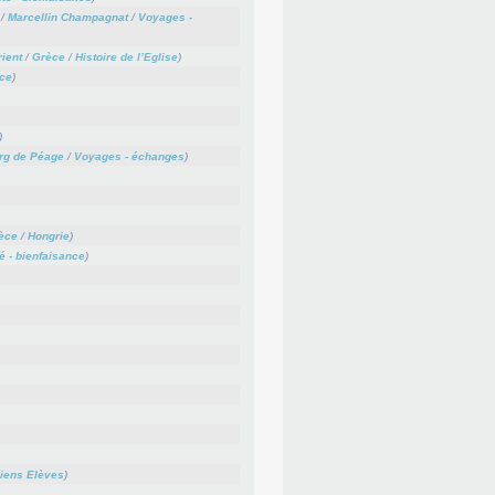
/
Marcellin Champagnat
/
Voyages -
ient
/
Grèce
/
Histoire de l’Eglise
)
ce
)
)
rg de Péage
/
Voyages - échanges
)
èce
/
Hongrie
)
té - bienfaisance
)
iens Elèves
)