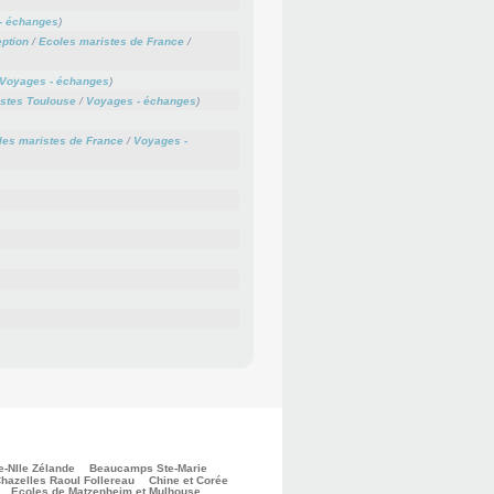
- échanges
)
ption
/
Ecoles maristes de France
/
Voyages - échanges
)
stes Toulouse
/
Voyages - échanges
)
les maristes de France
/
Voyages -
e-Nlle Zélande
Beaucamps Ste-Marie
hazelles Raoul Follereau
Chine et Corée
Ecoles de Matzenheim et Mulhouse