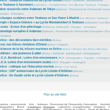
rèce : solidarité multiforme au Lycée Léonin
(
Grèce
/
Solidarité - bienfaisance
)
e Toulouse à Sassinoro
(
catéchèse - évangélisation
/
Les Maristes Toulouse
/
Voyages 
iens resserrés entre Aubenas de Tokyo
(
Aubenas : Pensionnat de l’Immaculée Conce
oyages - échanges
)
changes scolaires entre Toulouse et San Viator à Madrid
(
Les Maristes Toulouse
/
rojet « Espace-Univers » au Lycée Montalembert à Toulouse
(
éducation
/
Les Mari
ssise - Echos d’un pèlerinage
(
St-Etienne Valbenoîte
/
Voyages - échanges
)
umelage européen à Aubenas
(
Aubenas : Pensionnat de l’Immaculée Conception
/
Eco
changes
)
rèce : des décorations bien méritées
(
Grèce
)
vec nos frères chrétiens d’Orient
(
Grèce
/
religion
)
ichesse de la foi, trésors maristes en Grèce
(
Grèce
/
Histoire des Frères Maristes
)
thènes : une jeunesse à aider
(
Grèce
/
Solidarité - bienfaisance
/
témoignages
)
.C.A. Berbérati : Lettre d’un missionnaire
(
RCA
/
témoignages
/
Voyages - échanges
)
.C.A. Lettre d’un missionnaire (suite)
(
RCA
/
Voyages - échanges
)
rèce : colloque sur l’éducation mariste
(
Grèce
/
Les laïcs
)
e
rèce : 150
anniversaire du Lycée Léonin d’Athènes
(
Grèce
)
rèce : De Gaulle visite le Lycée Léonin d’Athènes
(
Grèce
)
Plan du site Web
mations - mouvements
Arts
Aubenas : Pensionnat de l’Immaculée Conception
Australi
biographies
Brésil
Catalogne - Espagne
catéchèse - évangélisation
Chapitres
C
culture religieuse
démocratie
développement
Droits de l’enfant
Ecole de Marlhes