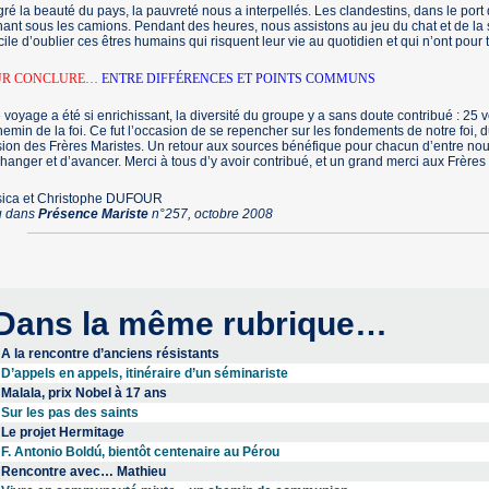
ré la beauté du pays, la pauvreté nous a interpellés. Les clandestins, dans le port
ant sous les camions. Pendant des heures, nous assistons au jeu du chat et de la so
icile d’oublier ces êtres humains qui risquent leur vie au quotidien et qui n’ont pou
UR CONCLURE…
ENTRE DIFFÉRENCES ET POINTS COMMUNS
e voyage a été si enrichissant, la diversité du groupe y a sans doute contribué : 25 
hemin de la foi. Ce fut l’occasion de se repencher sur les fondements de notre foi
ion des Frères Maristes. Un retour aux sources bénéfique pour chacun d’entre nous.
hanger et d’avancer. Merci à tous d’y avoir contribué, et un grand merci aux Frères 
sica et Christophe DUFOUR
u dans
Présence Mariste
n°257, octobre 2008
Dans la même rubrique…
A la rencontre d’anciens résistants
D’appels en appels, itinéraire d’un séminariste
Malala, prix Nobel à 17 ans
Sur les pas des saints
Le projet Hermitage
F. Antonio Boldú, bientôt centenaire au Pérou
Rencontre avec… Mathieu