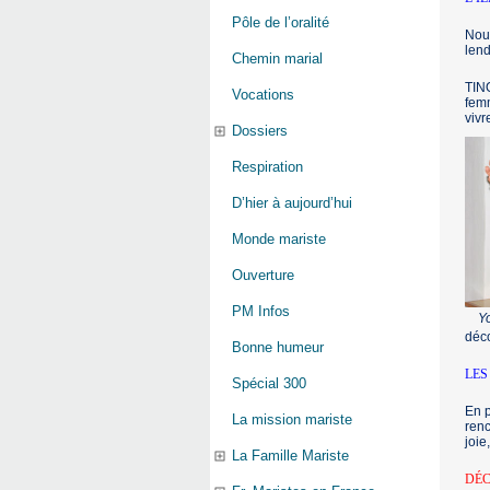
Pôle de l’oralité
Nous
lend
Chemin marial
TINO
Vocations
femm
vivr
Dossiers
Respiration
D’hier à aujourd’hui
Monde mariste
Ouverture
PM Infos
Yo
déco
Bonne humeur
LES
Spécial 300
En p
La mission mariste
renc
joie
La Famille Mariste
DÉC