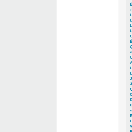
É
é
L
L
L
L
C
É
Q
«
U
A
U
L
J
J
Q
Q
R
D
«
E
L
V
E