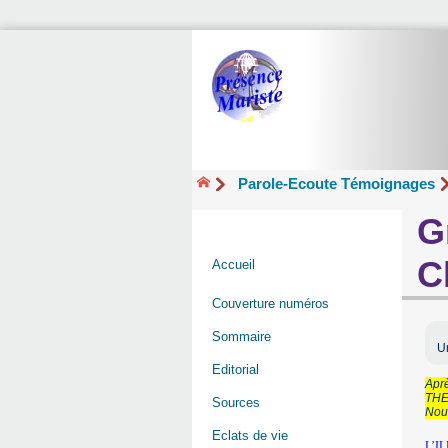
Parole-Ecoute Témoignages
G
C
Accueil
Couverture numéros
Sommaire
U
Editorial
Aprè
THEO
Sources
Nous
Eclats de vie
L’I