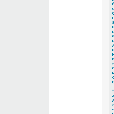
É
Q
Q
É
S
D
L
G
L
A
D
H
B
V
C
M
C
B
T
T
J
A
l
«