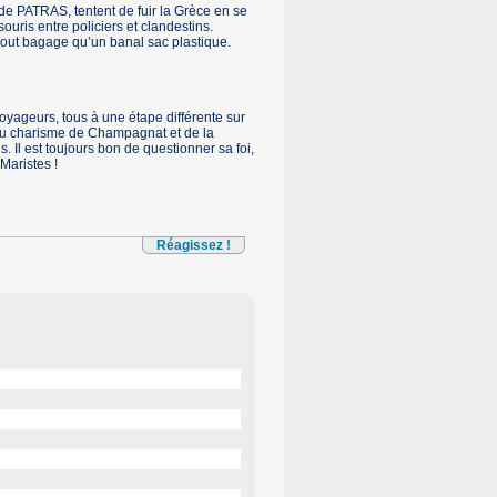
 de PATRAS, tentent de fuir la Grèce en se
uris entre policiers et clandestins.
r tout bagage qu’un banal sac plastique.
voyageurs, tous à une étape différente sur
, du charisme de Champagnat et de la
 Il est toujours bon de questionner sa foi,
Maristes !
Réagissez !