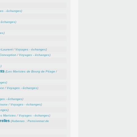
es - échanges
)
 échanges
)
ges
)
-Laurent
/
Voyages - échanges
)
Conception
/
Voyages - échanges
)
s
)
nts
(
Les Maristes de Bourg de Péage
/
nges
)
nce
/
Voyages - échanges
)
ges - échanges
)
louse
/
Voyages - échanges
)
anges
)
s Maristes
/
Voyages - échanges
)
relles
(
Aubenas : Pensionnat de