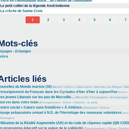
Vivre en communauté mixte…un chemin de communion
Le petit colibri de la légende Amérindienne
La crèche de Sainte Croix
1
2
3
4
5
6
7
Mots-clés
oyages - échanges
rèce
Articles liés
ouvelles du Monde mariste (30)
(
Brésil
/
Grèce
/
Liban-Syrie
/
Maristes en Afrique
/
Mar
’enseignement du Français dans les Cyclades d’hier d’hier à aujourd’hui
(
Grèce
es jeunes Libanais sur les pas de Marcellin…
(
Marcellin Champagnat
/
témoignages
out est dans votre main
(
Enseignement
/
Grèce
/
Internet - le web
)
entre social « Cœurs sans frontières » À Athènes
(
éducation
/
Grèce
)
oyage préparatoire annuel à N.D. de l’Hermitage des nouveaux volontaires
(
mis
 échanges
)
tilisation de la Réalité Augmentée (AR) et du code de réponse rapide (QR-COD
n programme éducatif sur la valeur de la solidarité
(
Enseignement
/
Grèce
/
Solidar