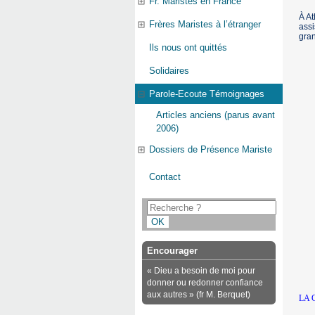
Fr. Maristes en France
À At
Frères Maristes à l’étranger
assi
gra
Ils nous ont quittés
Solidaires
Parole-Ecoute Témoignages
Articles anciens (parus avant
2006)
Dossiers de Présence Mariste
Contact
Encourager
« Dieu a besoin de moi pour
donner ou redonner confiance
aux autres » (fr M. Berquet)
LA 