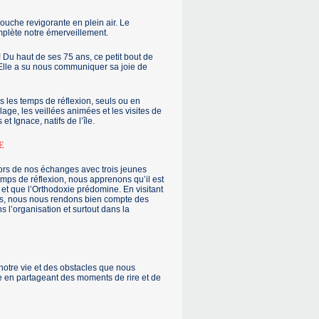
ouche revigorante en plein air. Le
mplète notre émerveillement.
! Du haut de ses 75 ans, ce petit bout de
! Elle a su nous communiquer sa joie de
 les temps de réflexion, seuls ou en
age, les veillées animées et les visites de
t Ignace, natifs de l’île.
E
ors de nos échanges avec trois jeunes
emps de réflexion, nous apprenons qu’il est
, et que l’Orthodoxie prédomine. En visitant
es, nous nous rendons bien compte des
s l’organisation et surtout dans la
 notre vie et des obstacles que nous
re en partageant des moments de rire et de