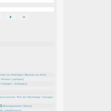
8
∞
istes en Amérique
/
Maristes en Asie
)
/
Histoire
/
politique
)
/
Voyages - échanges
)
sion mariste
/
N.D. de l’Hermitage
/
Voyages
E)
(
Enseignement
/
Grèce
)
ité - bienfaisance
)