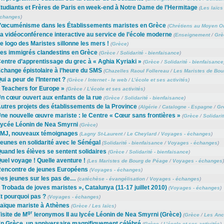
tudiants et Frères de Paris en week-end à Notre Dame de l’Hermitage
(
Les laïcs
changes
)
’œcuménisme dans les Établissements maristes en Grèce
(
Chrétiens au Moyen Or
a vidéoconférence interactive au service de l’école moderne
(
Enseignement
/
Grè
e logo des Maristes sillonne les mers !
(
Grèce
)
es immigrés clandestins en Grèce
(
Grèce
/
Solidarité - bienfaisance
)
entre d’apprentissage du grec à « Aghia Kyriaki »
(
Grèce
/
Solidarité - bienfaisance
change épistolaire à l’heure du SMS
(
Chazelles Raoul Follereau
/
Les Maristes de Bou
ui a peur de l’Internet ?
(
Grèce
/
Internet - le web
/
L’école et ses activités
)
 Teachers for Europe »
(
Grèce
/
L’école et ses activités
)
n cœur ouvert aux enfants de la rue
(
Grèce
/
Solidarité - bienfaisance
)
utres projets des établissements de la Province
(
Algérie
/
Catalogne - Espagne
/
Gr
ne nouvelle œuvre mariste : le Centre « Cœur sans frontières »
(
Grèce
/
Solidari
ycée Léonin de Nea Smyrni
(
Grèce
)
MJ, nouveaux témoignages
(
Lagny St-Laurent
/
Le Cheylard
/
Voyages - échanges
)
eunes en solidarité avec le Sénégal
(
Solidarité - bienfaisance
/
Voyages - échanges
)
uand les élèves se sentent solidaires
(
Grèce
/
Solidarité - bienfaisance
)
uel voyage ! Quelle aventure !
(
Les Maristes de Bourg de Péage
/
Voyages - échanges
)
encontre de jeunes Européens
(
Voyages - échanges
)
es jeunes sur les pas de…
(
catéchèse - évangélisation
/
Voyages - échanges
)
 Trobada de joves maristes », Catalunya (11-17 juillet 2010)
(
Voyages - échanges
)
t pourquoi pas ?
(
Voyages - échanges
)
aïque mariste à Athènes
(
Grèce
/
Les laïcs
)
gr
isite de M
Ieronymos II au lycée Léonin de Nea Smyrni (Grèce)
(
Grèce
/
Les Anc
n Grèce, un anniversaire magnifiquement célébré
(
Grèce
/
L’école et ses activités
)