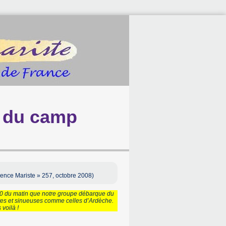
d du camp
sence Mariste » 257, octobre 2008)
 h 30 du matin que notre groupe débarque du
tes et sinueuses comme celles d’Ardèche.
voilà !