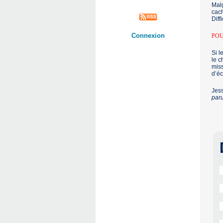
Malg
cach
Diff
Connexion
PO
Si l
le c
miss
d’éc
Jes
par