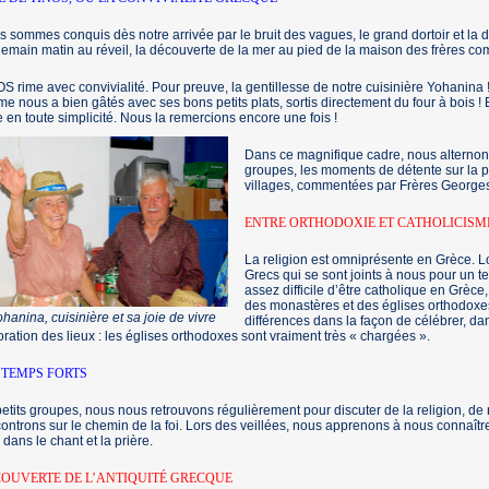
 sommes conquis dès notre arrivée par le bruit des vagues, le grand dortoir et la d
emain matin au réveil, la découverte de la mer au pied de la maison des frères co
S rime avec convivialité. Pour preuve, la gentillesse de notre cuisinière Yohanina 
e nous a bien gâtés avec ses bons petits plats, sortis directement du four à bois 
e en toute simplicité. Nous la remercions encore une fois !
Dans ce magnifique cadre, nous alternons
groupes, les moments de détente sur la pl
villages, commentées par Frères Georges e
ENTRE ORTHODOXIE ET CATHOLICISM
La religion est omniprésente en Grèce. L
Grecs qui se sont joints à nous pour un t
assez difficile d’être catholique en Grèce
des monastères et des églises orthodox
hanina, cuisinière et sa joie de vivre
différences dans la façon de célébrer, dan
ration des lieux : les églises orthodoxes sont vraiment très « chargées ».
 TEMPS FORTS
etits groupes, nous nous retrouvons régulièrement pour discuter de la religion, de
ontrons sur le chemin de la foi. Lors des veillées, nous apprenons à nous connaît
, dans le chant et la prière.
OUVERTE DE L’ANTIQUITÉ GRECQUE