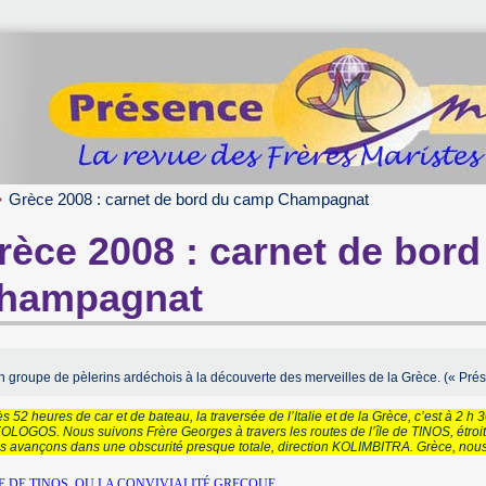
Grèce 2008 : carnet de bord du camp Champagnat
rèce 2008 : carnet de bor
hampagnat
n groupe de pèlerins ardéchois à la découverte des merveilles de la Grèce. (« Pré
s 52 heures de car et de bateau, la traversée de l’Italie et de la Grèce, c’est à 2
LOGOS. Nous suivons Frère Georges à travers les routes de l’île de TINOS, étroi
 avançons dans une obscurité presque totale, direction KOLIMBITRA. Grèce, nous 
LE DE TINOS, OU LA CONVIVIALITÉ GRECQUE