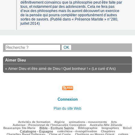
définitivement convaincu que la philosophie peut être faite par
tous, et notamment par des adolescents. Cela ne fera pas
d’eux des philosophes mais ils auront découvert un exercice
de la pensée qui pourra compléter opportunément d’autres
sortes de savoirs. (Publié dans « Présence Mariste » n°280,
juillet 2014)
Aimer Dieu
« Aimer Dieu et être aimé de Dieu ! Quel bonheur ! » (Le curé d’Ars)
Connexion
Plan du site Web
170/2495
61/2495
198/2495
218/2495
82/2495
Activités de formation
Algérie
animations - mouvements
Arts
100/2495
65/2495
Aubenas : Pensionnat de l’Immaculée Conception
Australie-Nlle Zélande
562/2495
36/2495
338/2495
161/2495
583/2495
Beaucamps Ste-Marie
Bible - Ecriture Sainte
Bibliographie
biographies
Brésil
472/2495
83/2495
106/2495
Catalogne - Espagne
catéchèse - évangélisation
Chapitres
90/2495
195/2495
299/2495
21/2495
Chazelles Raoul Follereau
Chine et Corée
Chrétiens au Moyen Orient
culture