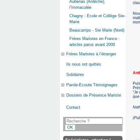
Aubenas (Ardèche),
clas
l’Immaculée
Nous
Chagny : Ecole et Collège Ste-
mati
Marie
monu
Beaucamps - Ste Marie (Nord)
Frères Maristes en France :
articles parus avant 2000
Frères Maristes à l’étranger
Ils nous ont quittés
Ant
Solidaires
Puis
Parole-Ecoute Témoignages
Prés
"
Je 
Dossiers de Présence Mariste
que 
Nat
Contact
(Pu