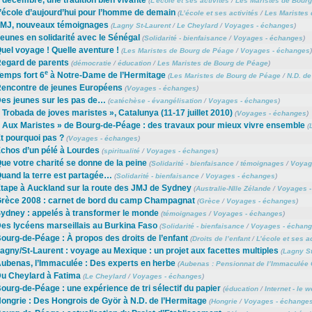
(
L’école et ses activités
/
Les Maristes de Bour
’école d’aujourd’hui pour l’homme de demain
(
L’école et ses activités
/
Les Maristes
MJ, nouveaux témoignages
(
Lagny St-Laurent
/
Le Cheylard
/
Voyages - échanges
)
eunes en solidarité avec le Sénégal
(
Solidarité - bienfaisance
/
Voyages - échanges
)
uel voyage ! Quelle aventure !
(
Les Maristes de Bourg de Péage
/
Voyages - échanges
)
egard de parents
(
démocratie
/
éducation
/
Les Maristes de Bourg de Péage
)
e
emps fort 6
à Notre-Dame de l’Hermitage
(
Les Maristes de Bourg de Péage
/
N.D. de
encontre de jeunes Européens
(
Voyages - échanges
)
es jeunes sur les pas de…
(
catéchèse - évangélisation
/
Voyages - échanges
)
 Trobada de joves maristes », Catalunya (11-17 juillet 2010)
(
Voyages - échanges
)
 Aux Maristes » de Bourg-de-Péage : des travaux pour mieux vivre ensemble
(
t pourquoi pas ?
(
Voyages - échanges
)
chos d’un pélé à Lourdes
(
spiritualité
/
Voyages - échanges
)
ue votre charité se donne de la peine
(
Solidarité - bienfaisance
/
témoignages
/
Voyag
uand la terre est partagée…
(
Solidarité - bienfaisance
/
Voyages - échanges
)
tape à Auckland sur la route des JMJ de Sydney
(
Australie-Nlle Zélande
/
Voyages -
rèce 2008 : carnet de bord du camp Champagnat
(
Grèce
/
Voyages - échanges
)
ydney : appelés à transformer le monde
(
témoignages
/
Voyages - échanges
)
es lycéens marseillais au Burkina Faso
(
Solidarité - bienfaisance
/
Voyages - échan
ourg-de-Péage : À propos des droits de l’enfant
(
Droits de l’enfant
/
L’école et ses ac
agny/St-Laurent : voyage au Mexique : un projet aux facettes multiples
(
Lagny St
ubenas, l’Immaculée : Des experts en herbe
(
Aubenas : Pensionnat de l’Immaculée 
u Cheylard à Fatima
(
Le Cheylard
/
Voyages - échanges
)
ourg-de-Péage : une expérience de tri sélectif du papier
(
éducation
/
Internet - le 
ongrie : Des Hongrois de Györ à N.D. de l’Hermitage
(
Hongrie
/
Voyages - échange