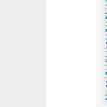
B
m
C
M
B
C
B
B
T
T
J
A
l
«
D
L
V
E
P
A
J
é
R
R