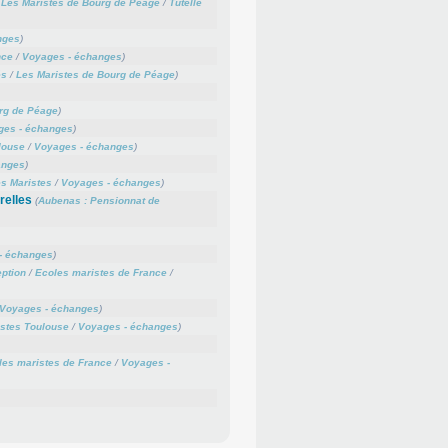
/
Les Maristes de Bourg de Péage
/
Tutelle
nges
)
nce
/
Voyages - échanges
)
és
/
Les Maristes de Bourg de Péage
)
rg de Péage
)
ges - échanges
)
louse
/
Voyages - échanges
)
anges
)
s Maristes
/
Voyages - échanges
)
relles
(
Aubenas : Pensionnat de
- échanges
)
ption
/
Ecoles maristes de France
/
Voyages - échanges
)
stes Toulouse
/
Voyages - échanges
)
les maristes de France
/
Voyages -