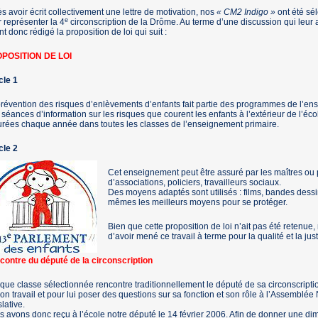
s avoir écrit collectivement une lettre de motivation, nos
« CM2 Indigo »
ont été sé
e
 représenter la 4
circonscription de la Drôme. Au terme d’une discussion qui leur 
ont donc rédigé la proposition de loi qui suit :
POSITION DE LOI
cle 1
révention des risques d’enlèvements d’enfants fait partie des programmes de l’en
séances d’information sur les risques que courent les enfants à l’extérieur de l’école
rées chaque année dans toutes les classes de l’enseignement primaire.
cle 2
Cet enseignement peut être assuré par les maîtres ou
d’associations, policiers, travailleurs sociaux.
Des moyens adaptés sont utilisés : films, bandes dess
mêmes les meilleurs moyens pour se protéger.
Bien que cette proposition de loi n’ait pas été retenue,
d’avoir mené ce travail à terme pour la qualité et la jus
contre du député de la circonscription
ue classe sélectionnée rencontre traditionnellement le député de sa circonscriptio
on travail et pour lui poser des questions sur sa fonction et son rôle à l’Assemblée
slative.
 avons donc reçu à l’école notre député le 14 février 2006. Afin de donner une dime