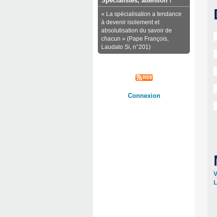
Spécialistes, attention !
« La spécialisation a tendance
à devenir isolement et
absolutisation du savoir de
chacun » (Pape François,
Laudato Si, n°201)
Connexion
V
L