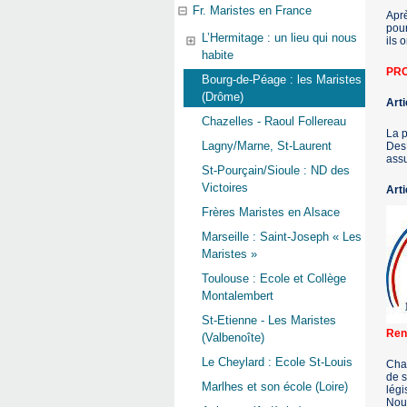
Fr. Maristes en France
Aprè
pour
L’Hermitage : un lieu qui nous
ils 
habite
PRO
Bourg-de-Péage : les Maristes
(Drôme)
Arti
Chazelles - Raoul Follereau
La p
Lagny/Marne, St-Laurent
Des 
assu
St-Pourçain/Sioule : ND des
Victoires
Arti
Frères Maristes en Alsace
Marseille : Saint-Joseph « Les
Maristes »
Toulouse : Ecole et Collège
Montalembert
St-Etienne - Les Maristes
Ren
(Valbenoîte)
Le Cheylard : Ecole St-Louis
Chaq
de s
Marlhes et son école (Loire)
légi
Nous