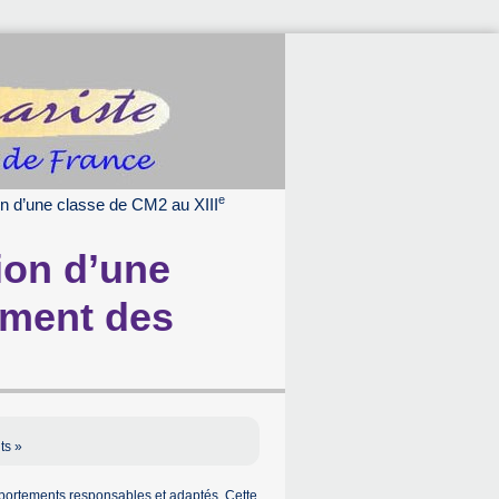
e
on d’une classe de CM2 au XIII
ion d’une
ment des
ts »
mportements responsables et adaptés. Cette