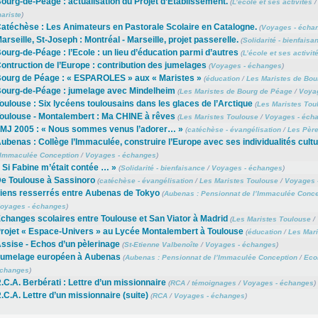
ourg-de-Péage : actualisation du Projet d’Etablissement.
(
L’école et ses activités
ariste
)
atéchèse : Les Animateurs en Pastorale Scolaire en Catalogne.
(
Voyages - écha
arseille, St-Joseph : Montréal - Marseille, projet passerelle.
(
Solidarité - bienfaisa
ourg-de-Péage : l’Ecole : un lieu d’éducation parmi d’autres
(
L’école et ses activit
ontruction de l’Europe : contribution des jumelages
(
Voyages - échanges
)
ourg de Péage : « ESPAROLES » aux « Maristes »
(
éducation
/
Les Maristes de Bou
ourg-de-Péage : jumelage avec Mindelheim
(
Les Maristes de Bourg de Péage
/
Voya
oulouse : Six lycéens toulousains dans les glaces de l’Arctique
(
Les Maristes Tou
oulouse - Montalembert : Ma CHINE à rêves
(
Les Maristes Toulouse
/
Voyages - éch
MJ 2005 : « Nous sommes venus l’adorer… »
(
catéchèse - évangélisation
/
Les Père
ubenas : Collège l’Immaculée, construire l’Europe avec ses individualités cultu
’Immaculée Conception
/
Voyages - échanges
)
 Si Fabine m’était contée … »
(
Solidarité - bienfaisance
/
Voyages - échanges
)
e Toulouse à Sassinoro
(
catéchèse - évangélisation
/
Les Maristes Toulouse
/
Voyages 
iens resserrés entre Aubenas de Tokyo
(
Aubenas : Pensionnat de l’Immaculée Conce
oyages - échanges
)
changes scolaires entre Toulouse et San Viator à Madrid
(
Les Maristes Toulouse
/
rojet « Espace-Univers » au Lycée Montalembert à Toulouse
(
éducation
/
Les Mari
ssise - Echos d’un pèlerinage
(
St-Etienne Valbenoîte
/
Voyages - échanges
)
umelage européen à Aubenas
(
Aubenas : Pensionnat de l’Immaculée Conception
/
Eco
changes
)
.C.A. Berbérati : Lettre d’un missionnaire
(
RCA
/
témoignages
/
Voyages - échanges
)
.C.A. Lettre d’un missionnaire (suite)
(
RCA
/
Voyages - échanges
)