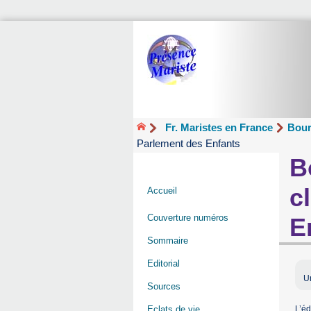
Fr. Maristes en France
Bour
Parlement des Enfants
B
c
Accueil
Couverture numéros
E
Sommaire
Editorial
U
Sources
L’éd
Eclats de vie