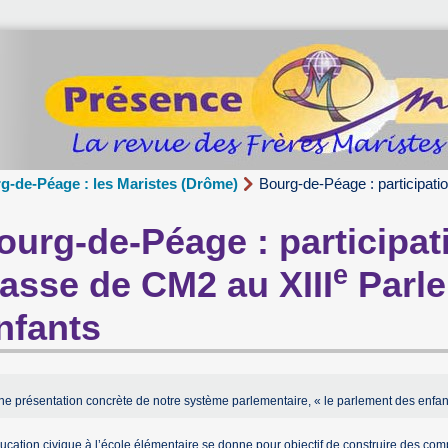
g-de-Péage : les Maristes (Drôme)
Bourg-de-Péage : participati
ourg-de-Péage : participat
e
lasse de CM2 au XIII
Parle
nfants
ne présentation concrète de notre système parlementaire, « le parlement des enfan
ucation civique à l’école élémentaire se donne pour objectif de construire des co