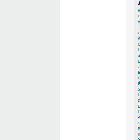
V
D
V
-
C
À
Q
L
e
É
é
E
D
É
S
L
O
L
L
A
M
P
B
8