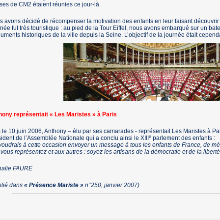
ses de CM2 étaient réunies ce jour-là.
 avons décidé de récompenser la motivation des enfants en leur faisant découvrir la
née fut très touristique : au pied de la Tour Eiffel, nous avons embarqué sur un b
ments historiques de la ville depuis la Seine. L’objectif de la journée était cepend
hony représentait « Les Maristes » à Paris
 le 10 juin 2006, Anthony – élu par ses camarades - représentait Les Maristes à Par
e
ident de l’Assemblée Nationale qui a conclu ainsi le XIII
parlement des enfants :
voudrais à cette occasion envoyer un message à tous les enfants de France, de mét
vous représentez et aux autres : soyez les artisans de la démocratie et de la liberté
halie FAURE
blié dans
« Présence Mariste »
n°250, janvier 2007)