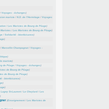
/
Voyages - échanges
)
sion mariste
/
N.D. de l’Hermitage
/
Voyages
ation
/
Les Maristes de Bourg de Péage
)
 Maristes
/
Les Maristes de Bourg de Péage
)
ge
/
Solidarité - bienfaisance
)
éage
)
/
Marcellin Champagnat
/
Voyages -
litique
)
le mariste
)
rg de Péage
/
Voyages - échanges
)
istes de Bourg de Péage
)
tes de Bourg de Péage
)
té - bienfaisance
)
ge
)
éage
)
/
Lagny St-Laurent
/
Le Cheylard
/
Les
)
igner
(
Enseignement
/
Les Maristes de