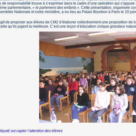
e de responsabilité trouve à s’exprimer dans le cadre d’une opération qui s’appuie
ème parlementaire,
« le parlement des enfants ».
Cette présentation, organisée con
semblée Nationale et notre ministère, a eu lieu au Palais Bourbon à Paris le 10 jui
’agit de proposer aux élèves de CM2 d’élaborer collectivement une proposition de l
celle qu’ils jugent la meilleure. C’est une leçon d’éducation civique grandeur nature 
éputé sut capter l’attention des élèves