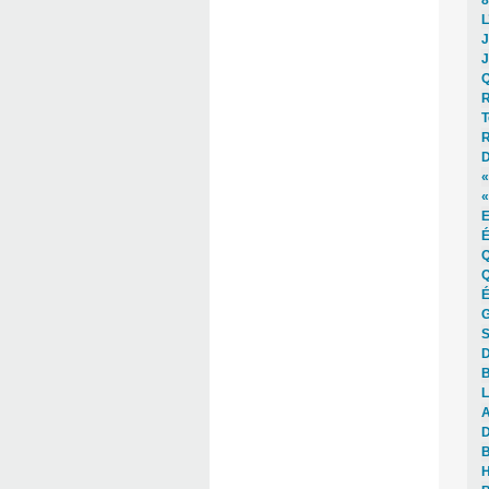
L
J
J
Q
R
T
R
D
«
«
E
É
Q
Q
É
G
S
D
B
L
A
D
B
H