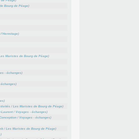
g de Péage
)
 de Bourg de Péage
)
 l’Hermitage
)
Les Maristes de Bourg de Péage
)
es - échanges
)
 échanges
)
ges
)
tivités
/
Les Maristes de Bourg de Péage
)
-Laurent
/
Voyages - échanges
)
Conception
/
Voyages - échanges
)
web
/
Les Maristes de Bourg de Péage
)
s
)