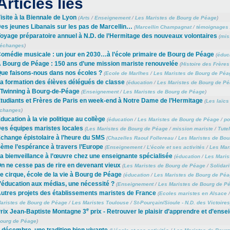
Articles liés
isite à la Biennale de Lyon
(
Arts
/
Enseignement
/
Les Maristes de Bourg de Péage
)
es jeunes Libanais sur les pas de Marcellin…
(
Marcellin Champagnat
/
témoignages
oyage préparatoire annuel à N.D. de l’Hermitage des nouveaux volontaires
(
mis
 échanges
)
omédie musicale : un jour en 2030…à l’école primaire de Bourg de Péage
(
éduc
 Bourg de Péage : 150 ans d’une mission mariste renouvelée
(
Histoire des Frères
ue faisons-nous dans nos écoles ?
(
Ecole de Marlhes
/
Les Maristes de Bourg de Péa
a formation des élèves délégués de classe
(
éducation
/
Les Maristes de Bourg de P
Twinning à Bourg-de-Péage
(
Enseignement
/
Les Maristes de Bourg de Péage
)
tudiants et Frères de Paris en week-end à Notre Dame de l’Hermitage
(
Les laïcs
changes
)
ducation à la vie politique au collège
(
éducation
/
Les Maristes de Bourg de Péage
/
po
es équipes maristes locales
(
Les Maristes de Bourg de Péage
/
mission mariste
/
Tutel
change épistolaire à l’heure du SMS
(
Chazelles Raoul Follereau
/
Les Maristes de Bou
ème l’espérance à travers l’Europe
(
Enseignement
/
L’école et ses activités
/
Les Mar
a bienveillance à l’œuvre chez une enseignante spécialisée
(
éducation
/
Les Maris
n ne cesse pas de rire en devenant vieux
(
Les Maristes de Bourg de Péage
/
Solidari
e cirque, école de la vie à Bourg de Péage
(
éducation
/
Les Maristes de Bourg de Péa
’éducation aux médias, une nécessité ?
(
Enseignement
/
Les Maristes de Bourg de P
utres projets des établissements maristes de France
(
Ecoles maristes en Alsace
aristes de Bourg de Péage
/
Les Maristes Toulouse
/
St-Pourçain/Sioule - N.D. des Victoires
e
rix Jean-Baptiste Montagne 3
prix - Retrouver le plaisir d’apprendre et d’ense
ourg de Péage
)
 décembre, une tradition bien vivante