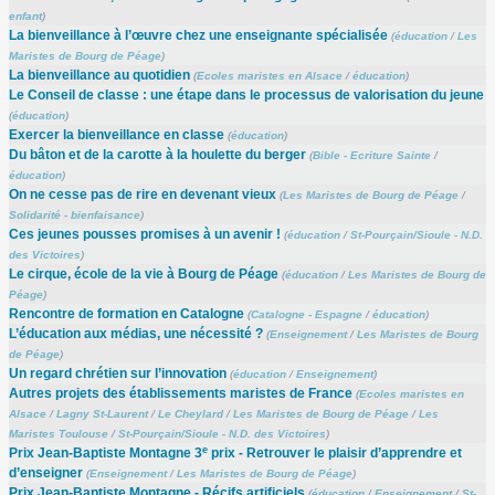
enfant
)
La bienveillance à l’œuvre chez une enseignante spécialisée
(
éducation
/
Les
Maristes de Bourg de Péage
)
La bienveillance au quotidien
(
Ecoles maristes en Alsace
/
éducation
)
Le Conseil de classe : une étape dans le processus de valorisation du jeune
(
éducation
)
Exercer la bienveillance en classe
(
éducation
)
Du bâton et de la carotte à la houlette du berger
(
Bible - Ecriture Sainte
/
éducation
)
On ne cesse pas de rire en devenant vieux
(
Les Maristes de Bourg de Péage
/
Solidarité - bienfaisance
)
Ces jeunes pousses promises à un avenir !
(
éducation
/
St-Pourçain/Sioule - N.D.
des Victoires
)
Le cirque, école de la vie à Bourg de Péage
(
éducation
/
Les Maristes de Bourg de
Péage
)
Rencontre de formation en Catalogne
(
Catalogne - Espagne
/
éducation
)
L’éducation aux médias, une nécessité ?
(
Enseignement
/
Les Maristes de Bourg
de Péage
)
Un regard chrétien sur l’innovation
(
éducation
/
Enseignement
)
Autres projets des établissements maristes de France
(
Ecoles maristes en
Alsace
/
Lagny St-Laurent
/
Le Cheylard
/
Les Maristes de Bourg de Péage
/
Les
Maristes Toulouse
/
St-Pourçain/Sioule - N.D. des Victoires
)
e
Prix Jean-Baptiste Montagne 3
prix - Retrouver le plaisir d’apprendre et
d’enseigner
(
Enseignement
/
Les Maristes de Bourg de Péage
)
Prix Jean-Baptiste Montagne - Récifs artificiels
(
éducation
/
Enseignement
/
St-