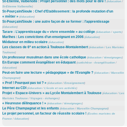
St-Etienne, Valbenoîte : Projet personnel : des mots pour le dire !
(
éducation
/
St-Etienne Valbenoîte
)
St-Pourçain/Sioule : Chef d’Etablissement : la profonde mutation d’un
« métier »
(
éducation
)
St-Pourçain/Sioule : une autre façon de se former : l’apprentissage
(
éducation
)
Tarare : L’apprentissage du « vivre ensemble » au collège
(
éducation
/
sports
)
Marlhes : Les convictions d’un enseignant en 2006
(
éducation
)
Médiateur en milieu scolaire
(
éducation
)
e
Les classes de 6
en action à Toulouse-Montalembert
(
éducation
/
Les Maristes
Toulouse
)
Un professeur musulman dans une école catholique
(
éducation
/
témoignages
)
En Europe comment évangéliser en éduquant
(
catéchèse - évangélisation
/
éducation
)
Peut-on faire une lecture « pédagogique » de l’Evangile ?
(
éducation
/
Marcellin
Champagnat
)
« Prof ! Pourquoi pas toi ? »
(
éducation
/
Enseignement
)
Internet au CDI
(
éducation
/
L’école et ses activités
)
Projet « Espace-Univers » au Lycée Montalembert à Toulouse
(
éducation
/
Les
Maristes Toulouse
/
Voyages - échanges
)
« Heureuse délinquance ! »
(
éducation
/
témoignages
)
Le Père Champagnat et les enfants
(
éducation
/
Marcellin Champagnat
)
Le projet personnel, un facteur de réussite scolaire !
(
Ecoles maristes de
France
/
éducation
)