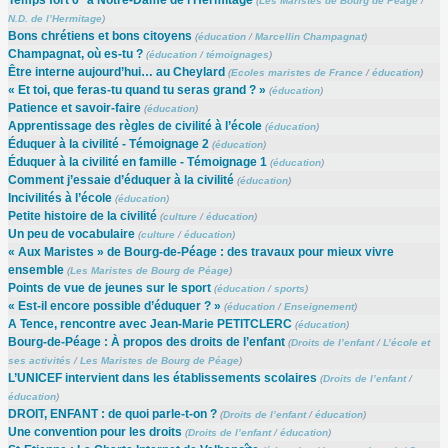
Temps fort 6
à Notre-Dame de l’Hermitage
(
Les Maristes de Bourg de Péage
/
N.D. de l’Hermitage
)
Bons chrétiens et bons citoyens
(
éducation
/
Marcellin Champagnat
)
Champagnat, où es-tu ?
(
éducation
/
témoignages
)
Être interne aujourd’hui… au Cheylard
(
Ecoles maristes de France
/
éducation
)
« Et toi, que feras-tu quand tu seras grand ? »
(
éducation
)
Patience et savoir-faire
(
éducation
)
Apprentissage des règles de civilité à l’école
(
éducation
)
Éduquer à la civilité - Témoignage 2
(
éducation
)
Éduquer à la civilité en famille - Témoignage 1
(
éducation
)
Comment j’essaie d’éduquer à la civilité
(
éducation
)
Incivilités à l’école
(
éducation
)
Petite histoire de la civilité
(
culture
/
éducation
)
Un peu de vocabulaire
(
culture
/
éducation
)
« Aux Maristes » de Bourg-de-Péage : des travaux pour mieux vivre
ensemble
(
Les Maristes de Bourg de Péage
)
Points de vue de jeunes sur le sport
(
éducation
/
sports
)
« Est-il encore possible d’éduquer ? »
(
éducation
/
Enseignement
)
A Tence, rencontre avec Jean-Marie PETITCLERC
(
éducation
)
Bourg-de-Péage : À propos des droits de l’enfant
(
Droits de l’enfant
/
L’école et
ses activités
/
Les Maristes de Bourg de Péage
)
L’UNICEF intervient dans les établissements scolaires
(
Droits de l’enfant
/
éducation
)
DROIT, ENFANT : de quoi parle-t-on ?
(
Droits de l’enfant
/
éducation
)
Une convention pour les droits
(
Droits de l’enfant
/
éducation
)