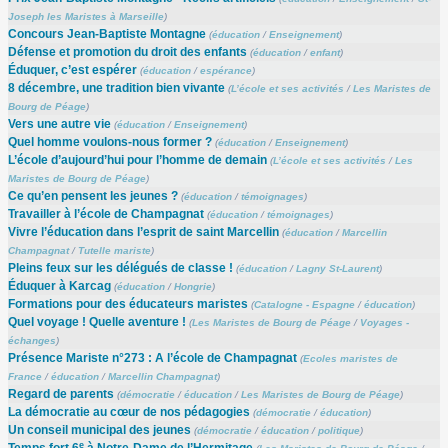
Joseph les Maristes à Marseille
)
Concours Jean-Baptiste Montagne
(
éducation
/
Enseignement
)
Défense et promotion du droit des enfants
(
éducation
/
enfant
)
Éduquer, c’est espérer
(
éducation
/
espérance
)
8 décembre, une tradition bien vivante
(
L’école et ses activités
/
Les Maristes de
Bourg de Péage
)
Vers une autre vie
(
éducation
/
Enseignement
)
Quel homme voulons-nous former ?
(
éducation
/
Enseignement
)
L’école d’aujourd’hui pour l’homme de demain
(
L’école et ses activités
/
Les
Maristes de Bourg de Péage
)
Ce qu’en pensent les jeunes ?
(
éducation
/
témoignages
)
Travailler à l’école de Champagnat
(
éducation
/
témoignages
)
Vivre l’éducation dans l’esprit de saint Marcellin
(
éducation
/
Marcellin
Champagnat
/
Tutelle mariste
)
Pleins feux sur les délégués de classe !
(
éducation
/
Lagny St-Laurent
)
Éduquer à Karcag
(
éducation
/
Hongrie
)
Formations pour des éducateurs maristes
(
Catalogne - Espagne
/
éducation
)
Quel voyage ! Quelle aventure !
(
Les Maristes de Bourg de Péage
/
Voyages -
échanges
)
Présence Mariste n°273 : A l’école de Champagnat
(
Ecoles maristes de
France
/
éducation
/
Marcellin Champagnat
)
Regard de parents
(
démocratie
/
éducation
/
Les Maristes de Bourg de Péage
)
La démocratie au cœur de nos pédagogies
(
démocratie
/
éducation
)
Un conseil municipal des jeunes
(
démocratie
/
éducation
/
politique
)
e