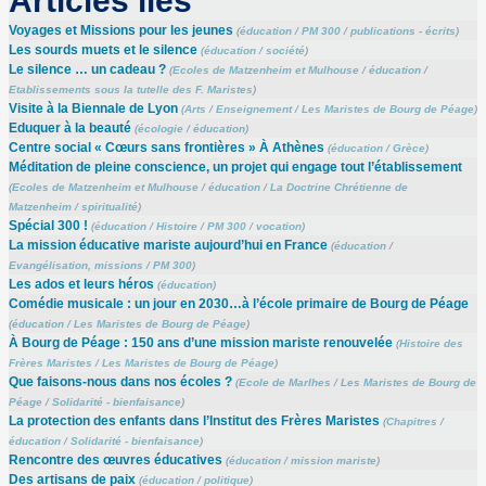
Articles liés
Voyages et Missions pour les jeunes
(
éducation
/
PM 300
/
publications - écrits
)
Les sourds muets et le silence
(
éducation
/
société
)
Le silence … un cadeau ?
(
Ecoles de Matzenheim et Mulhouse
/
éducation
/
Etablissements sous la tutelle des F. Maristes
)
Visite à la Biennale de Lyon
(
Arts
/
Enseignement
/
Les Maristes de Bourg de Péage
)
Eduquer à la beauté
(
écologie
/
éducation
)
Centre social « Cœurs sans frontières » À Athènes
(
éducation
/
Grèce
)
Méditation de pleine conscience, un projet qui engage tout l’établissement
(
Ecoles de Matzenheim et Mulhouse
/
éducation
/
La Doctrine Chrétienne de
Matzenheim
/
spiritualité
)
Spécial 300 !
(
éducation
/
Histoire
/
PM 300
/
vocation
)
La mission éducative mariste aujourd’hui en France
(
éducation
/
Evangélisation, missions
/
PM 300
)
Les ados et leurs héros
(
éducation
)
Comédie musicale : un jour en 2030…à l’école primaire de Bourg de Péage
(
éducation
/
Les Maristes de Bourg de Péage
)
À Bourg de Péage : 150 ans d’une mission mariste renouvelée
(
Histoire des
Frères Maristes
/
Les Maristes de Bourg de Péage
)
Que faisons-nous dans nos écoles ?
(
Ecole de Marlhes
/
Les Maristes de Bourg de
Péage
/
Solidarité - bienfaisance
)
La protection des enfants dans l’Institut des Frères Maristes
(
Chapitres
/
éducation
/
Solidarité - bienfaisance
)
Rencontre des œuvres éducatives
(
éducation
/
mission mariste
)
Des artisans de paix
(
éducation
/
politique
)