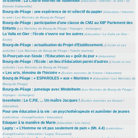
St-Etienne : La Charte Internet de Valbenoîte
(
éducation
/
Internet - le web
/
St-
Etienne Valbenoîte
)
Bourg-de-Péage : une expérience de tri sélectif du papier
(
éducation
/
Internet -
le web
/
Les Maristes de Bourg de Péage
)
e
Bourg-de-Péage : participation d’une classe de CM2 au XIII
Parlement des
Enfants
(
Les Maristes de Bourg de Péage
/
Voyages - échanges
)
La Valla en Gier : l’école s’ouvre sur les autres
(
éducation
/
La Valla en Gier -
Ecole
)
Bourg-de-Péage : actualisation du Projet d’Etablissement.
(
L’école et ses
activités
/
Les Maristes de Bourg de Péage
/
Tutelle mariste
)
St-Pourçain-sur-Sioule : l’Education au « goût du jour »
(
éducation
)
Bourg-de-Péage : l’Ecole : un lieu d’éducation parmi d’autres
(
L’école et ses
activités
/
Les Maristes de Bourg de Péage
)
« Les arts, témoins de l’histoire »
(
Ecoles maristes de France
/
éducation
)
Bourg de Péage : « ESPAROLES » aux « Maristes »
(
éducation
/
Les Maristes de
Bourg de Péage
)
Bourg-de-Péage : jumelage avec Mindelheim
(
Les Maristes de Bourg de Péage
/
Voyages - échanges
)
Issenheim : Le C.P.E. … Un maître Jacques !
(
Ecoles maristes en Alsace
/
éducation
)
Pour une éducation à la vie : un psychothérapeute et aumônier de jeunes
(
catéchèse - évangélisation
/
éducation
)
Eduquer à la manière de Marie
(
éducation
/
Les laïcs
)
Lagny : « L’Homme ne vit pas seulement de pain » (Mt. 4.4)
(
catéchèse -
évangélisation
/
éducation
/
Lagny St-Laurent
)