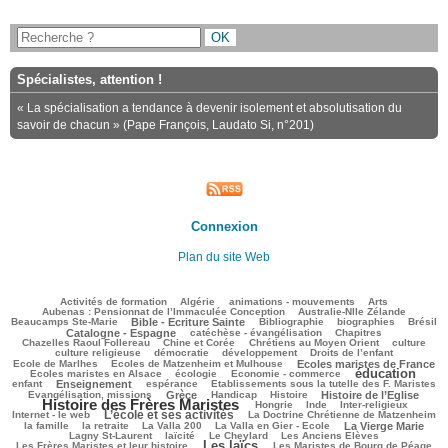
Spécialistes, attention !
« La spécialisation a tendance à devenir isolement et absolutisation du
savoir de chacun » (Pape François, Laudato Si, n°201)
Connexion
Plan du site Web
122/3257
75/3257
149/3257
362/3257
76/3257
Activités de formation
Algérie
animations - mouvements
Arts
54/3257
93/3257
Aubenas : Pensionnat de l’Immaculée Conception
Australie-Nlle Zélande
738/3257
57/3257
593/3257
119/3257
1001/3257
Beaucamps Ste-Marie
Bible - Ecriture Sainte
Bibliographie
biographies
Brésil
674/3257
212/3257
148/3257
Catalogne - Espagne
catéchèse - évangélisation
Chapitres
113/3257
315/3257
434/3257
37/3257
Chazelles Raoul Follereau
Chine et Corée
Chrétiens au Moyen Orient
culture
129/3257
117/3257
164/3257
9/3257
culture religieuse
démocratie
développement
Droits de l’enfant
148/3257
999/3257
294/3257
Ecole de Marlhes
Ecoles de Matzenheim et Mulhouse
Ecoles maristes de France
éducation
619/3257
102/3257
1719/3257
118/3257
Ecoles maristes en Alsace
écologie
Economie - commerce
912/3257
213/3257
67/3257
261/3257
enfant
Enseignement
espérance
Etablissements sous la tutelle des F. Maristes
733/3257
72/3257
328/3257
939/3257
2057/3257
Evangélisation, missions
Grèce
Handicap
Histoire
Histoire de l’Eglise
Histoire des Frères Maristes
156/3257
54/3257
166/3257
180/3257
Hongrie
Inde
Inter-religieux
L’école et ses activités
1235/3257
49/3257
348/3257
Internet - le web
La Doctrine Chrétienne de Matzenheim
112/3257
72/3257
98/3257
784/3257
486/3257
la famille
la retraite
La Valla 200
La Valla en Gier - Ecole
La Vierge Marie
364/3257
289/3257
81/3257
159/3257
Lagny St-Laurent
laïcité
Le Cheylard
Les Anciens Elèves
Les laïcs
1692/3257
505/3257
253/3257
Les Frères Maristes et leur histoire
Les Maristes de Bourg de Péage