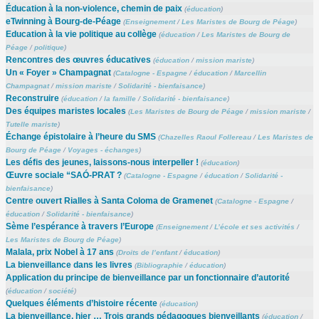
Éducation à la non-violence, chemin de paix
(
éducation
)
eTwinning à Bourg-de-Péage
(
Enseignement
/
Les Maristes de Bourg de Péage
)
Education à la vie politique au collège
(
éducation
/
Les Maristes de Bourg de
Péage
/
politique
)
Rencontres des œuvres éducatives
(
éducation
/
mission mariste
)
Un « Foyer » Champagnat
(
Catalogne - Espagne
/
éducation
/
Marcellin
Champagnat
/
mission mariste
/
Solidarité - bienfaisance
)
Reconstruire
(
éducation
/
la famille
/
Solidarité - bienfaisance
)
Des équipes maristes locales
(
Les Maristes de Bourg de Péage
/
mission mariste
/
Tutelle mariste
)
Échange épistolaire à l’heure du SMS
(
Chazelles Raoul Follereau
/
Les Maristes de
Bourg de Péage
/
Voyages - échanges
)
Les défis des jeunes, laissons-nous interpeller !
(
éducation
)
Œuvre sociale “SAÓ-PRAT ?
(
Catalogne - Espagne
/
éducation
/
Solidarité -
bienfaisance
)
Centre ouvert Rialles à Santa Coloma de Gramenet
(
Catalogne - Espagne
/
éducation
/
Solidarité - bienfaisance
)
Sème l’espérance à travers l’Europe
(
Enseignement
/
L’école et ses activités
/
Les Maristes de Bourg de Péage
)
Malala, prix Nobel à 17 ans
(
Droits de l’enfant
/
éducation
)
La bienveillance dans les livres
(
Bibliographie
/
éducation
)
Application du principe de bienveillance par un fonctionnaire d’autorité
(
éducation
/
société
)
Quelques éléments d’histoire récente
(
éducation
)
La bienveillance, hier … Trois grands pédagogues bienveillants
(
éducation
/