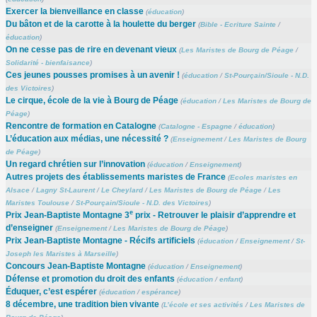
Exercer la bienveillance en classe
(
éducation
)
Du bâton et de la carotte à la houlette du berger
(
Bible - Ecriture Sainte
/
éducation
)
On ne cesse pas de rire en devenant vieux
(
Les Maristes de Bourg de Péage
/
Solidarité - bienfaisance
)
Ces jeunes pousses promises à un avenir !
(
éducation
/
St-Pourçain/Sioule - N.D.
des Victoires
)
Le cirque, école de la vie à Bourg de Péage
(
éducation
/
Les Maristes de Bourg de
Péage
)
Rencontre de formation en Catalogne
(
Catalogne - Espagne
/
éducation
)
L’éducation aux médias, une nécessité ?
(
Enseignement
/
Les Maristes de Bourg
de Péage
)
Un regard chrétien sur l’innovation
(
éducation
/
Enseignement
)
Autres projets des établissements maristes de France
(
Ecoles maristes en
Alsace
/
Lagny St-Laurent
/
Le Cheylard
/
Les Maristes de Bourg de Péage
/
Les
Maristes Toulouse
/
St-Pourçain/Sioule - N.D. des Victoires
)
e
Prix Jean-Baptiste Montagne 3
prix - Retrouver le plaisir d’apprendre et
d’enseigner
(
Enseignement
/
Les Maristes de Bourg de Péage
)
Prix Jean-Baptiste Montagne - Récifs artificiels
(
éducation
/
Enseignement
/
St-
Joseph les Maristes à Marseille
)
Concours Jean-Baptiste Montagne
(
éducation
/
Enseignement
)
Défense et promotion du droit des enfants
(
éducation
/
enfant
)
Éduquer, c’est espérer
(
éducation
/
espérance
)
8 décembre, une tradition bien vivante
(
L’école et ses activités
/
Les Maristes de