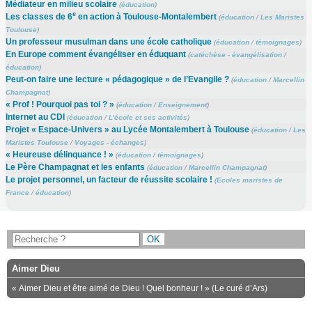
Médiateur en milieu scolaire
(
éducation
)
e
Les classes de 6
en action à Toulouse-Montalembert
(
éducation
/
Les Maristes
Toulouse
)
Un professeur musulman dans une école catholique
(
éducation
/
témoignages
)
En Europe comment évangéliser en éduquant
(
catéchèse - évangélisation
/
éducation
)
Peut-on faire une lecture « pédagogique » de l’Evangile ?
(
éducation
/
Marcellin
Champagnat
)
« Prof ! Pourquoi pas toi ? »
(
éducation
/
Enseignement
)
Internet au CDI
(
éducation
/
L’école et ses activités
)
Projet « Espace-Univers » au Lycée Montalembert à Toulouse
(
éducation
/
Les
Maristes Toulouse
/
Voyages - échanges
)
« Heureuse délinquance ! »
(
éducation
/
témoignages
)
Le Père Champagnat et les enfants
(
éducation
/
Marcellin Champagnat
)
Le projet personnel, un facteur de réussite scolaire !
(
Ecoles maristes de
France
/
éducation
)
Aimer Dieu
« Aimer Dieu et être aimé de Dieu ! Quel bonheur ! » (Le curé d’Ars)