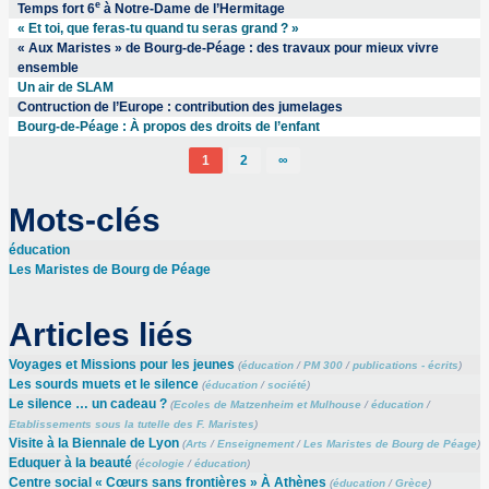
e
Temps fort 6
à Notre-Dame de l’Hermitage
« Et toi, que feras-tu quand tu seras grand ? »
« Aux Maristes » de Bourg-de-Péage : des travaux pour mieux vivre
ensemble
Un air de SLAM
Contruction de l’Europe : contribution des jumelages
Bourg-de-Péage : À propos des droits de l’enfant
1
2
∞
Mots-clés
éducation
Les Maristes de Bourg de Péage
Articles liés
Voyages et Missions pour les jeunes
(
éducation
/
PM 300
/
publications - écrits
)
Les sourds muets et le silence
(
éducation
/
société
)
Le silence … un cadeau ?
(
Ecoles de Matzenheim et Mulhouse
/
éducation
/
Etablissements sous la tutelle des F. Maristes
)
Visite à la Biennale de Lyon
(
Arts
/
Enseignement
/
Les Maristes de Bourg de Péage
)
Eduquer à la beauté
(
écologie
/
éducation
)
Centre social « Cœurs sans frontières » À Athènes
(
éducation
/
Grèce
)