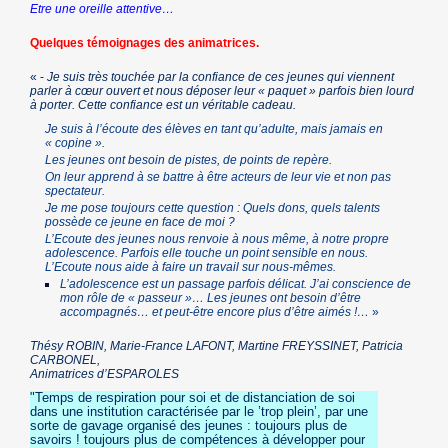
Etre une oreille attentive…
Quelques témoignages des animatrices.
« -
Je suis très touchée par la confiance de ces jeunes qui viennent
parler à cœur ouvert et nous déposer leur « paquet » parfois bien lourd
à porter. Cette confiance est un véritable cadeau.
Je suis à l’écoute des élèves en tant qu’adulte, mais jamais en
« copine ».
Les jeunes ont besoin de pistes, de points de repère.
On leur apprend à se battre à être acteurs de leur vie et non pas
spectateur.
Je me pose toujours cette question : Quels dons, quels talents
possède ce jeune en face de moi ?
L’Ecoute des jeunes nous renvoie à nous même, à notre propre
adolescence. Parfois elle touche un point sensible en nous.
L’Ecoute nous aide à faire un travail sur nous-mêmes.
L’adolescence est un passage parfois délicat. J’ai conscience de
mon rôle de « passeur »… Les jeunes ont besoin d’être
accompagnés… et peut-être encore plus d’être aimés !…
»
Thésy ROBIN, Marie-France LAFONT, Martine FREYSSINET, Patricia
CARBONEL,
Animatrices d’ESPAROLES
"Temps de respiration pour soi et de distanciation de soi
dans une institution caractérisée par le ’trop plein’, par une
sorte de gavage organisé des jeunes : toujours plus de
savoirs ! toujours plus de compétences à développer pour