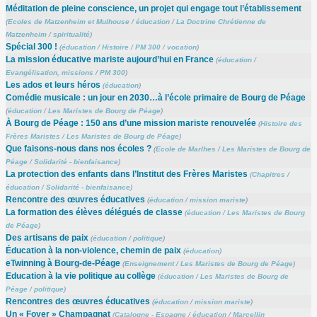
Méditation de pleine conscience, un projet qui engage tout l’établissement
(
Ecoles de Matzenheim et Mulhouse
/
éducation
/
La Doctrine Chrétienne de
Matzenheim
/
spiritualité
)
Spécial 300 !
(
éducation
/
Histoire
/
PM 300
/
vocation
)
La mission éducative mariste aujourd’hui en France
(
éducation
/
Evangélisation, missions
/
PM 300
)
Les ados et leurs héros
(
éducation
)
Comédie musicale : un jour en 2030…à l’école primaire de Bourg de Péage
(
éducation
/
Les Maristes de Bourg de Péage
)
À Bourg de Péage : 150 ans d’une mission mariste renouvelée
(
Histoire des
Frères Maristes
/
Les Maristes de Bourg de Péage
)
Que faisons-nous dans nos écoles ?
(
Ecole de Marlhes
/
Les Maristes de Bourg de
Péage
/
Solidarité - bienfaisance
)
La protection des enfants dans l’Institut des Frères Maristes
(
Chapitres
/
éducation
/
Solidarité - bienfaisance
)
Rencontre des œuvres éducatives
(
éducation
/
mission mariste
)
La formation des élèves délégués de classe
(
éducation
/
Les Maristes de Bourg
de Péage
)
Des artisans de paix
(
éducation
/
politique
)
Éducation à la non-violence, chemin de paix
(
éducation
)
eTwinning à Bourg-de-Péage
(
Enseignement
/
Les Maristes de Bourg de Péage
)
Education à la vie politique au collège
(
éducation
/
Les Maristes de Bourg de
Péage
/
politique
)
Rencontres des œuvres éducatives
(
éducation
/
mission mariste
)
Un « Foyer » Champagnat
(
Catalogne - Espagne
/
éducation
/
Marcellin