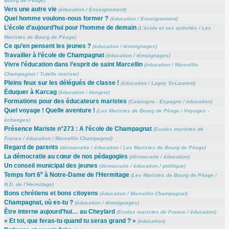
Bourg de Péage
)
Vers une autre vie
(
éducation
/
Enseignement
)
Quel homme voulons-nous former ?
(
éducation
/
Enseignement
)
L’école d’aujourd’hui pour l’homme de demain
(
L’école et ses activités
/
Les
Maristes de Bourg de Péage
)
Ce qu’en pensent les jeunes ?
(
éducation
/
témoignages
)
Travailler à l’école de Champagnat
(
éducation
/
témoignages
)
Vivre l’éducation dans l’esprit de saint Marcellin
(
éducation
/
Marcellin
Champagnat
/
Tutelle mariste
)
Pleins feux sur les délégués de classe !
(
éducation
/
Lagny St-Laurent
)
Éduquer à Karcag
(
éducation
/
Hongrie
)
Formations pour des éducateurs maristes
(
Catalogne - Espagne
/
éducation
)
Quel voyage ! Quelle aventure !
(
Les Maristes de Bourg de Péage
/
Voyages -
échanges
)
Présence Mariste n°273 : A l’école de Champagnat
(
Ecoles maristes de
France
/
éducation
/
Marcellin Champagnat
)
Regard de parents
(
démocratie
/
éducation
/
Les Maristes de Bourg de Péage
)
La démocratie au cœur de nos pédagogies
(
démocratie
/
éducation
)
Un conseil municipal des jeunes
(
démocratie
/
éducation
/
politique
)
e
Temps fort 6
à Notre-Dame de l’Hermitage
(
Les Maristes de Bourg de Péage
/
N.D. de l’Hermitage
)
Bons chrétiens et bons citoyens
(
éducation
/
Marcellin Champagnat
)
Champagnat, où es-tu ?
(
éducation
/
témoignages
)
Être interne aujourd’hui… au Cheylard
(
Ecoles maristes de France
/
éducation
)
« Et toi, que feras-tu quand tu seras grand ? »
(
éducation
)