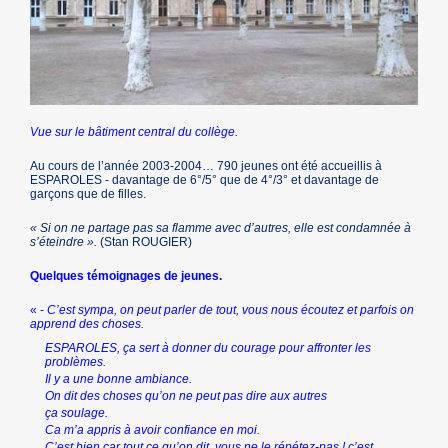
Vue sur le bâtiment central du collège.
Au cours de l’année 2003-2004… 790 jeunes ont été accueillis à
ESPAROLES - davantage de 6°/5° que de 4°/3° et davantage de
garçons que de filles.
« Si on ne partage pas sa flamme avec d’autres, elle est condamnée à
s’éteindre ».
(Stan ROUGIER)
Quelques témoignages de jeunes.
« -
C’est sympa, on peut parler de tout, vous nous écoutez et parfois on
apprend des choses.
ESPAROLES, ça sert à donner du courage pour affronter les
problèmes.
Il y a une bonne ambiance.
On dit des choses qu’on ne peut pas dire aux autres
ça soulage.
Ca m’a appris à avoir confiance en moi.
C’est bien car tout ce qu’on dit, vous ne le répétez-pas ! c’est