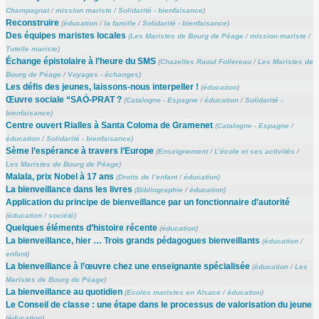
Champagnat
/
mission mariste
/
Solidarité - bienfaisance
)
Reconstruire
(
éducation
/
la famille
/
Solidarité - bienfaisance
)
Des équipes maristes locales
(
Les Maristes de Bourg de Péage
/
mission mariste
/
Tutelle mariste
)
Échange épistolaire à l’heure du SMS
(
Chazelles Raoul Follereau
/
Les Maristes de
Bourg de Péage
/
Voyages - échanges
)
Les défis des jeunes, laissons-nous interpeller !
(
éducation
)
Œuvre sociale “SAÓ-PRAT ?
(
Catalogne - Espagne
/
éducation
/
Solidarité -
bienfaisance
)
Centre ouvert Rialles à Santa Coloma de Gramenet
(
Catalogne - Espagne
/
éducation
/
Solidarité - bienfaisance
)
Sème l’espérance à travers l’Europe
(
Enseignement
/
L’école et ses activités
/
Les Maristes de Bourg de Péage
)
Malala, prix Nobel à 17 ans
(
Droits de l’enfant
/
éducation
)
La bienveillance dans les livres
(
Bibliographie
/
éducation
)
Application du principe de bienveillance par un fonctionnaire d’autorité
(
éducation
/
société
)
Quelques éléments d’histoire récente
(
éducation
)
La bienveillance, hier … Trois grands pédagogues bienveillants
(
éducation
/
enfant
)
La bienveillance à l’œuvre chez une enseignante spécialisée
(
éducation
/
Les
Maristes de Bourg de Péage
)
La bienveillance au quotidien
(
Ecoles maristes en Alsace
/
éducation
)
Le Conseil de classe : une étape dans le processus de valorisation du jeune
(
éducation
)