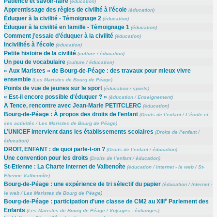
Patience et savoir-faire
(
éducation
)
Apprentissage des règles de civilité à l’école
(
éducation
)
Éduquer à la civilité - Témoignage 2
(
éducation
)
Éduquer à la civilité en famille - Témoignage 1
(
éducation
)
Comment j’essaie d’éduquer à la civilité
(
éducation
)
Incivilités à l’école
(
éducation
)
Petite histoire de la civilité
(
culture
/
éducation
)
Un peu de vocabulaire
(
culture
/
éducation
)
« Aux Maristes » de Bourg-de-Péage : des travaux pour mieux vivre
ensemble
(
Les Maristes de Bourg de Péage
)
Points de vue de jeunes sur le sport
(
éducation
/
sports
)
« Est-il encore possible d’éduquer ? »
(
éducation
/
Enseignement
)
A Tence, rencontre avec Jean-Marie PETITCLERC
(
éducation
)
Bourg-de-Péage : À propos des droits de l’enfant
(
Droits de l’enfant
/
L’école et
ses activités
/
Les Maristes de Bourg de Péage
)
L’UNICEF intervient dans les établissements scolaires
(
Droits de l’enfant
/
éducation
)
DROIT, ENFANT : de quoi parle-t-on ?
(
Droits de l’enfant
/
éducation
)
Une convention pour les droits
(
Droits de l’enfant
/
éducation
)
St-Etienne : La Charte Internet de Valbenoîte
(
éducation
/
Internet - le web
/
St-
Etienne Valbenoîte
)
Bourg-de-Péage : une expérience de tri sélectif du papier
(
éducation
/
Internet -
le web
/
Les Maristes de Bourg de Péage
)
e
Bourg-de-Péage : participation d’une classe de CM2 au XIII
Parlement des
Enfants
(
Les Maristes de Bourg de Péage
/
Voyages - échanges
)