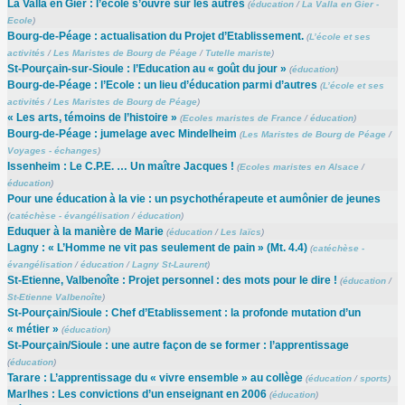
La Valla en Gier : l’école s’ouvre sur les autres
(
éducation
/
La Valla en Gier -
Ecole
)
Bourg-de-Péage : actualisation du Projet d’Etablissement.
(
L’école et ses
activités
/
Les Maristes de Bourg de Péage
/
Tutelle mariste
)
St-Pourçain-sur-Sioule : l’Education au « goût du jour »
(
éducation
)
Bourg-de-Péage : l’Ecole : un lieu d’éducation parmi d’autres
(
L’école et ses
activités
/
Les Maristes de Bourg de Péage
)
« Les arts, témoins de l’histoire »
(
Ecoles maristes de France
/
éducation
)
Bourg-de-Péage : jumelage avec Mindelheim
(
Les Maristes de Bourg de Péage
/
Voyages - échanges
)
Issenheim : Le C.P.E. … Un maître Jacques !
(
Ecoles maristes en Alsace
/
éducation
)
Pour une éducation à la vie : un psychothérapeute et aumônier de jeunes
(
catéchèse - évangélisation
/
éducation
)
Eduquer à la manière de Marie
(
éducation
/
Les laïcs
)
Lagny : « L’Homme ne vit pas seulement de pain » (Mt. 4.4)
(
catéchèse -
évangélisation
/
éducation
/
Lagny St-Laurent
)
St-Etienne, Valbenoîte : Projet personnel : des mots pour le dire !
(
éducation
/
St-Etienne Valbenoîte
)
St-Pourçain/Sioule : Chef d’Etablissement : la profonde mutation d’un
« métier »
(
éducation
)
St-Pourçain/Sioule : une autre façon de se former : l’apprentissage
(
éducation
)
Tarare : L’apprentissage du « vivre ensemble » au collège
(
éducation
/
sports
)
Marlhes : Les convictions d’un enseignant en 2006
(
éducation
)