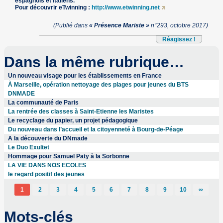
espagnols et italiens.
Pour découvrir eTwinning :
http://www.etwinning.net
(Publié dans
« Présence Mariste »
n°293, octobre 2017)
Réagissez !
Dans la même rubrique…
Un nouveau visage pour les établissements en France
À Marseille, opération nettoyage des plages pour jeunes du BTS
DNMADE
La communauté de Paris
La rentrée des classes à Saint-Etienne les Maristes
Le recyclage du papier, un projet pédagogique
Du nouveau dans l’accueil et la citoyenneté à Bourg-de-Péage
A la découverte du DNmade
Le Duo Exultet
Hommage pour Samuel Paty à la Sorbonne
LA VIE DANS NOS ECOLES
le regard positif des jeunes
1
2
3
4
5
6
7
8
9
10
∞
Mots-clés