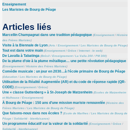
Enseignement
Les Maristes de Bourg de Péage
Articles liés
Marcellin Champagnat dans une tradition pédagogique
(
Enseignement
/
Histoire
des Frères Maristes
)
Visite à la Biennale de Lyon
(
Arts
/
Enseignement
/
Les Maristes de Bourg de Péage
)
Tout est dans votre main
(
Enseignement
/
Grèce
/
Internet - le web
)
De Lavalla à Tabatinga
(
Brésil
/
Enseignement
/
La Valla 200
/
PM 300
)
De la plume d’oie à la plume métallique… une petite révolution pédagogique
(
Enseignement
/
Histoire des Frères Maristes
)
Comédie musicale : un jour en 2030…à l’école primaire de Bourg de Péage
(
éducation
/
Les Maristes de Bourg de Péage
)
Utilisation de la Réalité Augmentée (AR) et du code de réponse rapide (QR-
CODE)
(
Enseignement
/
Grèce
)
Une « classe Guttenberg » à St-Joseph de Matzenheim
(
Ecoles de Matzenheim
et Mulhouse
/
Enseignement
)
À Bourg de Péage : 150 ans d’une mission mariste renouvelée
(
Histoire des
Frères Maristes
/
Les Maristes de Bourg de Péage
)
Que faisons-nous dans nos écoles ?
(
Ecole de Marlhes
/
Les Maristes de Bourg de
Péage
/
Solidarité - bienfaisance
)
Un programme éducatif sur la valeur de la solidarité
(
Enseignement
/
Grèce
/
Solidarité - bienfaisance
)