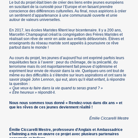
Le but du projet était bien de créer des liens entre jeunes européens
en suscitant de la curiosité pour l’Europe et en faisant prendre
conscience des différences culturelles. Au final, nous aspirions à créer
un sentiment d’appartenance à une communauté ouverte et unie
autour de valeurs universelles.
En 2017, les écoles Maristes fêtent leur bicentenaire. Il y a 200 ans,
Marcellin Champagnat créait la congrégation des Frères Maristes et
réalisait son rêve de venir en aide aux enfants défavorisés. Élèves et
enseignants du réseau mariste sont appelés à poursuivre ce rêve
partout dans le monde !
Au cours du projet, les jeunes d’aujourd’hui ont exprimé parfois leurs
inquiétudes face à l’avenir : peur du chômage, de la précarité, du
terrorisme mais ils ont majoritairement fait preuve d’optimisme et
expriment leur envie de réussir dans la vie. Quelques-uns ont tout de
même eu des difficultés à s’étendre sur leurs aspirations et ont sans le
savoir plagié John Lennon, qui eut, alors qu’il était enfant, à répondre
la question :
« Que veux-tu faire dans la vie quand tu seras grand ? »
« Être heureux »
répondit-il.
Nous nous sommes tous donné « Rendez-vous dans dix ans » et
que les rêves de ces jeunes deviennent réalité !
Émilie Ciccarelli Mestre
Émilie Ciccarelli Mestre, professeure d’Anglais et Ambassadrice
eTwinning a mis en œuvre ce projet avec plusieurs partenaires