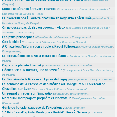
Cheylard
)
Sème l’espérance à travers l’Europe
(
Enseignement
/
L’école et ses activités
/
Les Maristes de Bourg de Péage
)
La bienveillance à l’œuvre chez une enseignante spécialisée
(
éducation
/
Les
Maristes de Bourg de Péage
)
On ne cesse pas de rire en devenant vieux
(
Les Maristes de Bourg de Péage
/
Solidarité - bienfaisance
)
Les p’tits philosophes
(
Chazelles Raoul Follereau
/
Enseignement
)
Ose la philo !
(
Enseignement
/
St-Joseph les Maristes à Marseille
)
A Chazelles, l’information circule à Raoul Follereau
(
Chazelles Raoul Follereau
/
Enseignement
)
Le cirque, école de la vie à Bourg de Péage
(
éducation
/
Les Maristes de Bourg de
Péage
)
Cap sur la planète Internet
(
Enseignement
/
St-Etienne Valbenoîte
)
L’éducation aux médias, une nécessité ?
(
Enseignement
/
Les Maristes de Bourg
de Péage
)
La Semaine de la Presse au Lycée de Lagny
(
Enseignement
/
Lagny St-Laurent
)
La semaine de la Presse et des médias au Collège Raoul Follereau de
Chazelles-sur-Lyon
(
Chazelles Raoul Follereau
/
Enseignement
)
Un regard chrétien sur l’innovation
(
éducation
/
Enseignement
)
Marcellin Champagnat, prophète et innovateur
(
Enseignement
/
Marcellin
Champagnat
)
Génie de l’utopie, sagesse de l’expérience
(
Enseignement
)
er
1
Prix Jean-Baptiste Montagne - Hort-I-Cultura à Gérone
(
Catalogne -