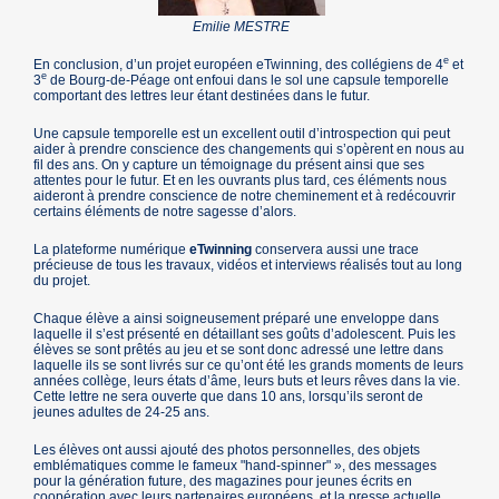
Emilie MESTRE
e
En conclusion, d’un projet européen eTwinning, des collégiens de 4
et
e
3
de Bourg-de-Péage ont enfoui dans le sol une capsule temporelle
comportant des lettres leur étant destinées dans le futur.
Une capsule temporelle est un excellent outil d’introspection qui peut
aider à prendre conscience des changements qui s’opèrent en nous au
fil des ans. On y capture un témoignage du présent ainsi que ses
attentes pour le futur. Et en les ouvrants plus tard, ces éléments nous
aideront à prendre conscience de notre cheminement et à redécouvrir
certains éléments de notre sagesse d’alors.
La plateforme numérique
eTwinning
conservera aussi une trace
précieuse de tous les travaux, vidéos et interviews réalisés tout au long
du projet.
Chaque élève a ainsi soigneusement préparé une enveloppe dans
laquelle il s’est présenté en détaillant ses goûts d’adolescent. Puis les
élèves se sont prêtés au jeu et se sont donc adressé une lettre dans
laquelle ils se sont livrés sur ce qu’ont été les grands moments de leurs
années collège, leurs états d’âme, leurs buts et leurs rêves dans la vie.
Cette lettre ne sera ouverte que dans 10 ans, lorsqu’ils seront de
jeunes adultes de 24-25 ans.
Les élèves ont aussi ajouté des photos personnelles, des objets
emblématiques comme le fameux "hand-spinner" », des messages
pour la génération future, des magazines pour jeunes écrits en
coopération avec leurs partenaires européens, et la presse actuelle.