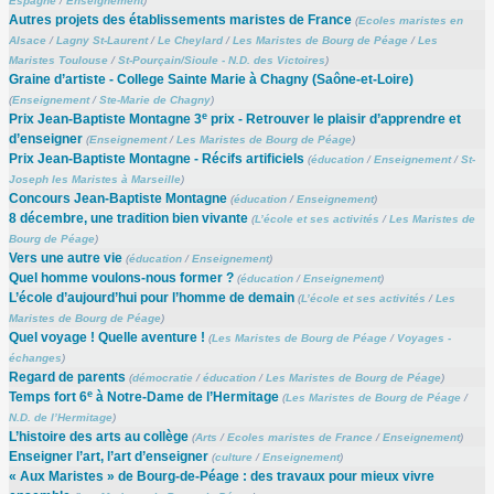
Espagne
/
Enseignement
)
Autres projets des établissements maristes de France
(
Ecoles maristes en
Alsace
/
Lagny St-Laurent
/
Le Cheylard
/
Les Maristes de Bourg de Péage
/
Les
Maristes Toulouse
/
St-Pourçain/Sioule - N.D. des Victoires
)
Graine d’artiste - College Sainte Marie à Chagny (Saône-et-Loire)
(
Enseignement
/
Ste-Marie de Chagny
)
e
Prix Jean-Baptiste Montagne 3
prix - Retrouver le plaisir d’apprendre et
d’enseigner
(
Enseignement
/
Les Maristes de Bourg de Péage
)
Prix Jean-Baptiste Montagne - Récifs artificiels
(
éducation
/
Enseignement
/
St-
Joseph les Maristes à Marseille
)
Concours Jean-Baptiste Montagne
(
éducation
/
Enseignement
)
8 décembre, une tradition bien vivante
(
L’école et ses activités
/
Les Maristes de
Bourg de Péage
)
Vers une autre vie
(
éducation
/
Enseignement
)
Quel homme voulons-nous former ?
(
éducation
/
Enseignement
)
L’école d’aujourd’hui pour l’homme de demain
(
L’école et ses activités
/
Les
Maristes de Bourg de Péage
)
Quel voyage ! Quelle aventure !
(
Les Maristes de Bourg de Péage
/
Voyages -
échanges
)
Regard de parents
(
démocratie
/
éducation
/
Les Maristes de Bourg de Péage
)
e
Temps fort 6
à Notre-Dame de l’Hermitage
(
Les Maristes de Bourg de Péage
/
N.D. de l’Hermitage
)
L’histoire des arts au collège
(
Arts
/
Ecoles maristes de France
/
Enseignement
)
Enseigner l’art, l’art d’enseigner
(
culture
/
Enseignement
)
« Aux Maristes » de Bourg-de-Péage : des travaux pour mieux vivre