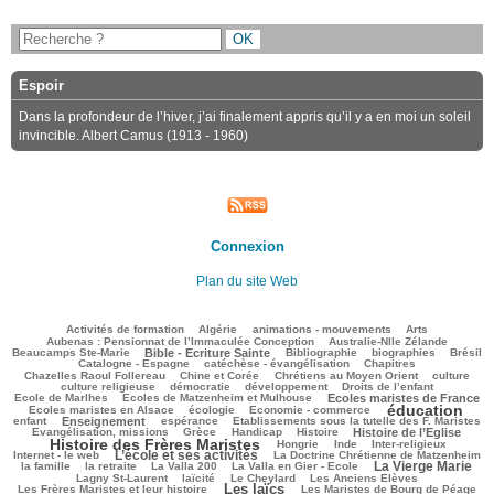
Espoir
Dans la profondeur de l’hiver, j’ai finalement appris qu’il y a en moi un soleil
invincible. Albert Camus (1913 - 1960)
Connexion
Plan du site Web
90/2273
59/2273
122/2273
190/2273
60/2273
Activités de formation
Algérie
animations - mouvements
Arts
42/2273
72/2273
Aubenas : Pensionnat de l’Immaculée Conception
Australie-Nlle Zélande
580/2273
35/2273
413/2273
133/2273
478/2273
Beaucamps Ste-Marie
Bible - Ecriture Sainte
Bibliographie
biographies
Brésil
469/2273
92/2273
122/2273
Catalogne - Espagne
catéchèse - évangélisation
Chapitres
78/2273
159/2273
391/2273
34/2273
Chazelles Raoul Follereau
Chine et Corée
Chrétiens au Moyen Orient
culture
87/2273
55/2273
115/2273
13/2273
culture religieuse
démocratie
développement
Droits de l’enfant
174/2273
657/2273
191/2273
Ecole de Marlhes
Ecoles de Matzenheim et Mulhouse
Ecoles maristes de France
éducation
453/2273
84/2273
1290/2273
180/2273
Ecoles maristes en Alsace
écologie
Economie - commerce
609/2273
213/2273
60/2273
160/2273
enfant
Enseignement
espérance
Etablissements sous la tutelle des F. Maristes
389/2273
76/2273
179/2273
534/2273
1407/2273
Evangélisation, missions
Grèce
Handicap
Histoire
Histoire de l’Eglise
Histoire des Frères Maristes
91/2273
7/2273
93/2273
170/2273
Hongrie
Inde
Inter-religieux
L’école et ses activités
884/2273
60/2273
355/2273
Internet - le web
La Doctrine Chrétienne de Matzenheim
La Vierge Marie
100/2273
38/2273
67/2273
824/2273
301/2273
la famille
la retraite
La Valla 200
La Valla en Gier - Ecole
226/2273
263/2273
59/2273
79/2273
Lagny St-Laurent
laïcité
Le Cheylard
Les Anciens Elèves
Les laïcs
1019/2273
465/2273
250/2273
Les Frères Maristes et leur histoire
Les Maristes de Bourg de Péage