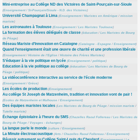
Mini-entreprise au Collège ND des Victoires de Saint-Pourçain-sur-Sioule
(
Enseignement
/
St-Pourçain/Sioule - N.D. des Victoires
)
Université Champagnat à Lima
(
Enseignement
/
Maristes en Amérique
/
mission
mariste
)
Les astronautes à Toulouse
(
Enseignement
/
Les Maristes Toulouse
)
La formation des élèves délégués de classe
(
éducation
/
Les Maristes de Bourg
de Péage
)
Réseau Mariste d’Innovation en Catalogne
(
Catalogne - Espagne
/
Enseignement
)
Quand l’enseignement était une œuvre de charité et une profession libérale
(
Enseignement
/
Histoire de l’Eglise
/
Histoire des Frères Maristes
)
S’éduquer à la vie politique en lycée
(
Enseignement
/
politique
)
Education à la vie politique au collège
(
éducation
/
Les Maristes de Bourg de
Péage
/
politique
)
La vidéoconférence interactive au service de l’école moderne
(
Enseignement
/
Grèce
)
Les écoles de production
(
Enseignement
)
Au collège St Joseph de Matzenheim, tradition et innovation vont de pair !
(
Ecoles de Matzenheim et Mulhouse
/
Enseignement
)
Des équipes maristes locales
(
Les Maristes de Bourg de Péage
/
mission mariste
/
Tutelle mariste
)
Échange épistolaire à l’heure du SMS
(
Chazelles Raoul Follereau
/
Les Maristes de
Bourg de Péage
/
Voyages - échanges
)
La langue parle le monde
(
culture
/
Enseignement
)
La Minute électroacoustique
(
Arts
/
Chazelles Raoul Follereau
/
Enseignement
)
Réussir autrement au Collège Saint-Louis du Cheylard
(
Enseignement
/
Le