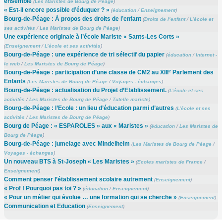
ensemble
(
Les Maristes de Bourg de Péage
)
« Est-il encore possible d’éduquer ? »
(
éducation
/
Enseignement
)
Bourg-de-Péage : À propos des droits de l’enfant
(
Droits de l’enfant
/
L’école et
ses activités
/
Les Maristes de Bourg de Péage
)
Une expérience originale à l’école Mariste « Sants-Les Corts »
(
Enseignement
/
L’école et ses activités
)
Bourg-de-Péage : une expérience de tri sélectif du papier
(
éducation
/
Internet -
le web
/
Les Maristes de Bourg de Péage
)
e
Bourg-de-Péage : participation d’une classe de CM2 au XIII
Parlement des
Enfants
(
Les Maristes de Bourg de Péage
/
Voyages - échanges
)
Bourg-de-Péage : actualisation du Projet d’Etablissement.
(
L’école et ses
activités
/
Les Maristes de Bourg de Péage
/
Tutelle mariste
)
Bourg-de-Péage : l’Ecole : un lieu d’éducation parmi d’autres
(
L’école et ses
activités
/
Les Maristes de Bourg de Péage
)
Bourg de Péage : « ESPAROLES » aux « Maristes »
(
éducation
/
Les Maristes de
Bourg de Péage
)
Bourg-de-Péage : jumelage avec Mindelheim
(
Les Maristes de Bourg de Péage
/
Voyages - échanges
)
Un nouveau BTS à St-Joseph « Les Maristes »
(
Ecoles maristes de France
/
Enseignement
)
Comment penser l’établissement scolaire autrement
(
Enseignement
)
« Prof ! Pourquoi pas toi ? »
(
éducation
/
Enseignement
)
« Pour un métier qui évolue … une formation qui se cherche »
(
Enseignement
)
Communication et Education
(
Enseignement
)