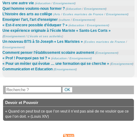
Vers une autre vie
(
éducation
/
Enseignement
)
Quel homme voulons-nous former ?
(
éducation
/
Enseignement
)
L’histoire des arts au collège
(
Arts
/
Ecoles maristes de France
/
Enseignement
)
Enseigner l’art, l’art d’enseigner
(
culture
/
Enseignement
)
« Est-il encore possible d’éduquer ? »
(
éducation
/
Enseignement
)
Une expérience originale à l’école Mariste « Sants-Les Corts »
(
Enseignement
/
L’école et ses activités
)
Un nouveau BTS à St-Joseph « Les Maristes »
(
Ecoles maristes de France
/
Enseignement
)
Comment penser l’établissement scolaire autrement
(
Enseignement
)
« Prof ! Pourquoi pas toi ? »
(
éducation
/
Enseignement
)
« Pour un métier qui évolue … une formation qui se cherche »
(
Enseignement
)
Communication et Education
(
Enseignement
)
Devoir et Pouvoir
« Quand on peut tout ce que l’on veut il n’est pas aisé de ne vouloir que ce
que l’on doit. » (Louis XIV)