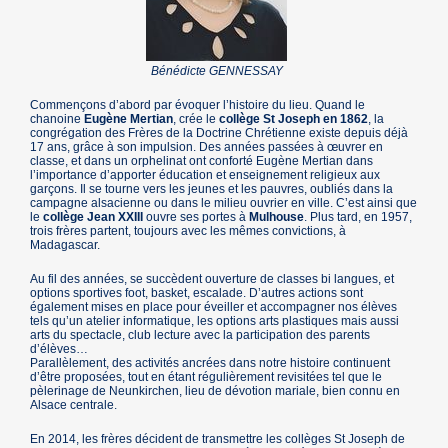
Bénédicte GENNESSAY
Commençons d’abord par évoquer l’histoire du lieu. Quand le
chanoine
Eugène Mertian
, crée le
collège St Joseph en 1862
, la
congrégation des Frères de la Doctrine Chrétienne existe depuis déjà
17 ans, grâce à son impulsion. Des années passées à œuvrer en
classe, et dans un orphelinat ont conforté Eugène Mertian dans
l’importance d’apporter éducation et enseignement religieux aux
garçons. Il se tourne vers les jeunes et les pauvres, oubliés dans la
campagne alsacienne ou dans le milieu ouvrier en ville. C’est ainsi que
le
collège Jean XXIII
ouvre ses portes à
Mulhouse
. Plus tard, en 1957,
trois frères partent, toujours avec les mêmes convictions, à
Madagascar.
Au fil des années, se succèdent ouverture de classes bi langues, et
options sportives foot, basket, escalade. D’autres actions sont
également mises en place pour éveiller et accompagner nos élèves
tels qu’un atelier informatique, les options arts plastiques mais aussi
arts du spectacle, club lecture avec la participation des parents
d’élèves…
Parallèlement, des activités ancrées dans notre histoire continuent
d’être proposées, tout en étant régulièrement revisitées tel que le
pèlerinage de Neunkirchen, lieu de dévotion mariale, bien connu en
Alsace centrale.
En 2014, les frères décident de transmettre les collèges St Joseph de