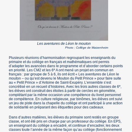
Les aventures de Léon le mouton
Photo : Collège de Matzenheim
Plusieurs réunions d’harmonisation regroupant les enseignants du
primaire et du collège en français et mathématiques ont permis
d’adapter les avancées dans le programme et d’aborder certains points
e
en priorité. Les CM2 et les 6
A ont mené un projet en commun en
français : par groupe de 5 à 6, ils ont écrit « Les aventures de Léon le
mouton – ou qu’est devenu le Mouton du Petit Prince » pour faire suite
au « Petit Prince » d’Antoine de Saint-Exupéry. L’ensemble s’est
e
concrétisé en un recueil d’histoires. Avec les trois autres classes de 6
,
les élèves ont construit des étoiles à partir de cercles en géométrie,
complétant par la même occasion une compétence du livret personnel
de compétence. En culture religieuse, par binômes, les élèves ont suivi
un jeu de piste dans la chapelle du collège et ont participé à une action
de solidarité en préparant des étiquettes pour des cadeaux.
Dans d’autres matières, les élèves du primaire sont restés en groupe
classe, et ont été pris en charge par un professeur du collège. En EPS,
un enseignant du collège a encadré, et continue d’encadrer, les deux
classes toute l’année de la même façon qu’au collège (fonctionnement