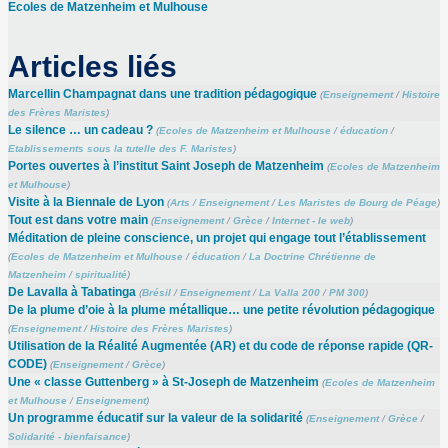
Ecoles de Matzenheim et Mulhouse
Articles liés
Marcellin Champagnat dans une tradition pédagogique
(
Enseignement
/
Histoire
des Frères Maristes
)
Le silence … un cadeau ?
(
Ecoles de Matzenheim et Mulhouse
/
éducation
/
Etablissements sous la tutelle des F. Maristes
)
Portes ouvertes à l’institut Saint Joseph de Matzenheim
(
Ecoles de Matzenheim
et Mulhouse
)
Visite à la Biennale de Lyon
(
Arts
/
Enseignement
/
Les Maristes de Bourg de Péage
)
Tout est dans votre main
(
Enseignement
/
Grèce
/
Internet - le web
)
Méditation de pleine conscience, un projet qui engage tout l’établissement
(
Ecoles de Matzenheim et Mulhouse
/
éducation
/
La Doctrine Chrétienne de
Matzenheim
/
spiritualité
)
De Lavalla à Tabatinga
(
Brésil
/
Enseignement
/
La Valla 200
/
PM 300
)
De la plume d’oie à la plume métallique… une petite révolution pédagogique
(
Enseignement
/
Histoire des Frères Maristes
)
Utilisation de la Réalité Augmentée (AR) et du code de réponse rapide (QR-
CODE)
(
Enseignement
/
Grèce
)
Une « classe Guttenberg » à St-Joseph de Matzenheim
(
Ecoles de Matzenheim
et Mulhouse
/
Enseignement
)
Un programme éducatif sur la valeur de la solidarité
(
Enseignement
/
Grèce
/
Solidarité - bienfaisance
)