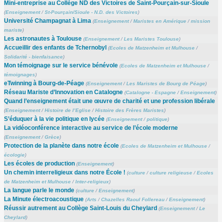
Mini-entreprise au Collège ND des Victoires de Saint-Pourçain-sur-Sioule
(
Enseignement
/
St-Pourçain/Sioule - N.D. des Victoires
)
Université Champagnat à Lima
(
Enseignement
/
Maristes en Amérique
/
mission
mariste
)
Les astronautes à Toulouse
(
Enseignement
/
Les Maristes Toulouse
)
Accueillir des enfants de Tchernobyl
(
Ecoles de Matzenheim et Mulhouse
/
Solidarité - bienfaisance
)
Mon témoignage sur le service bénévole
(
Ecoles de Matzenheim et Mulhouse
/
témoignages
)
eTwinning à Bourg-de-Péage
(
Enseignement
/
Les Maristes de Bourg de Péage
)
Réseau Mariste d’Innovation en Catalogne
(
Catalogne - Espagne
/
Enseignement
)
Quand l’enseignement était une œuvre de charité et une profession libérale
(
Enseignement
/
Histoire de l’Eglise
/
Histoire des Frères Maristes
)
S’éduquer à la vie politique en lycée
(
Enseignement
/
politique
)
La vidéoconférence interactive au service de l’école moderne
(
Enseignement
/
Grèce
)
Protection de la planète dans notre école
(
Ecoles de Matzenheim et Mulhouse
/
écologie
)
Les écoles de production
(
Enseignement
)
Un chemin interreligieux dans notre École !
(
culture
/
culture religieuse
/
Ecoles
de Matzenheim et Mulhouse
/
Inter-religieux
)
La langue parle le monde
(
culture
/
Enseignement
)
La Minute électroacoustique
(
Arts
/
Chazelles Raoul Follereau
/
Enseignement
)
Réussir autrement au Collège Saint-Louis du Cheylard
(
Enseignement
/
Le
Cheylard
)