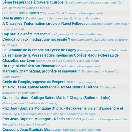
Sème l’espérance à travers l’Europe
(
Enseignement
/
L’école et ses activités
/
Les Maristes de Bourg de Péage
)
Les p’tits philosophes
(
Chazelles Raoul Follereau
/
Enseignement
)
Ose la philo !
(
Enseignement
/
St-Joseph les Maristes à Marseille
)
A Chazelles, l’information circule à Raoul Follereau
(
Chazelles Raoul Follereau
/
Enseignement
)
Cap sur la planète Internet
(
Enseignement
/
St-Etienne Valbenoîte
)
L’éducation aux médias, une nécessité ?
(
Enseignement
/
Les Maristes de Bourg
de Péage
)
La Semaine de la Presse au Lycée de Lagny
(
Enseignement
/
Lagny St-Laurent
)
La semaine de la Presse et des médias au Collège Raoul Follereau de
Chazelles-sur-Lyon
(
Chazelles Raoul Follereau
/
Enseignement
)
Un regard chrétien sur l’innovation
(
éducation
/
Enseignement
)
Marcellin Champagnat, prophète et innovateur
(
Enseignement
/
Marcellin
Champagnat
)
Génie de l’utopie, sagesse de l’expérience
(
Enseignement
)
er
1
Prix Jean-Baptiste Montagne - Hort-I-Cultura à Gérone
(
Catalogne -
Espagne
/
Enseignement
)
Graine d’artiste - College Sainte Marie à Chagny (Saône-et-Loire)
(
Enseignement
/
Ste-Marie de Chagny
)
e
Prix Jean-Baptiste Montagne 3
prix - Retrouver le plaisir d’apprendre et
d’enseigner
(
Enseignement
/
Les Maristes de Bourg de Péage
)
Prix Jean-Baptiste Montagne - Récifs artificiels
(
éducation
/
Enseignement
/
St-
Joseph les Maristes à Marseille
)
Concours Jean-Baptiste Montagne
(
éducation
/
Enseignement
)