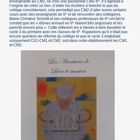
e
enseignante au CM2, se crée une passerelle CM2-6
. Il s’agissait à
l’origine de créer un lien, d’aider les écoliers à franchir le pas du
collège concrètement, cela permettait aux CM2 d’aller suivre certains
e
cours avec des enseignants de 6
et de rencontrer des collégiens.
e
Marie-Christine Schmitt et ses collègues professeurs de 6
ont fait le
e
constat que les « élèves arrivant en 6
étaient très angoissés et les
parents encore plus ». Cette réflexion les a menés à faire travailler le
e
cycle 3 du primaire avec les classes de 6
. Rappelons qu’il n’était pas
encore question de réforme du collège et que le cycle 3 englobait
uniquement CE2-CM1 et CM2, soit dans notre établissement les CM1
et CM2.