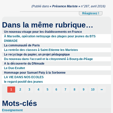
(Publié dans
« Présence Mariste »
n°287, avril 2016)
Réagissez !
Dans la même rubrique…
Un nouveau visage pour les établissements en France
À Marseille, opération nettoyage des plages pour jeunes du BTS
DNMADE
La communauté de Paris
La rentrée des classes à Saint-Etienne les Maristes
Le recyclage du papier, un projet pédagogique
Du nouveau dans l’accueil et la citoyenneté à Bourg-de-Péage
A la découverte du DNmade
Le Duo Exultet
Hommage pour Samuel Paty à la Sorbonne
LA VIE DANS NOS ECOLES
le regard positif des jeunes
1
2
3
4
5
6
7
8
9
10
∞
Mots-clés
Enseignement