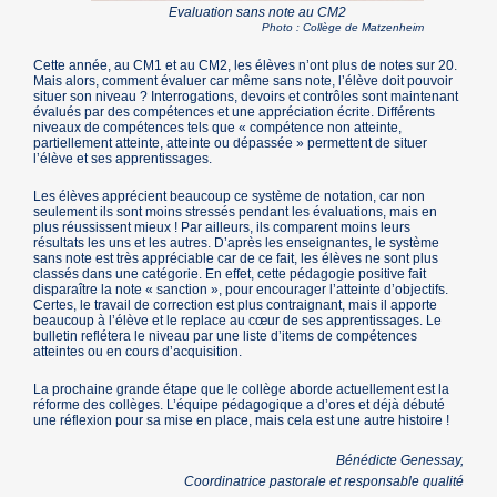
Evaluation sans note au CM2
Photo : Collège de Matzenheim
Cette année, au CM1 et au CM2, les élèves n’ont plus de notes sur 20.
Mais alors, comment évaluer car même sans note, l’élève doit pouvoir
situer son niveau ? Interrogations, devoirs et contrôles sont maintenant
évalués par des compétences et une appréciation écrite. Différents
niveaux de compétences tels que « compétence non atteinte,
partiellement atteinte, atteinte ou dépassée » permettent de situer
l’élève et ses apprentissages.
Les élèves apprécient beaucoup ce système de notation, car non
seulement ils sont moins stressés pendant les évaluations, mais en
plus réussissent mieux ! Par ailleurs, ils comparent moins leurs
résultats les uns et les autres. D’après les enseignantes, le système
sans note est très appréciable car de ce fait, les élèves ne sont plus
classés dans une catégorie. En effet, cette pédagogie positive fait
disparaître la note « sanction », pour encourager l’atteinte d’objectifs.
Certes, le travail de correction est plus contraignant, mais il apporte
beaucoup à l’élève et le replace au cœur de ses apprentissages. Le
bulletin reflétera le niveau par une liste d’items de compétences
atteintes ou en cours d’acquisition.
La prochaine grande étape que le collège aborde actuellement est la
réforme des collèges. L’équipe pédagogique a d’ores et déjà débuté
une réflexion pour sa mise en place, mais cela est une autre histoire !
Bénédicte Genessay,
Coordinatrice pastorale et responsable qualité