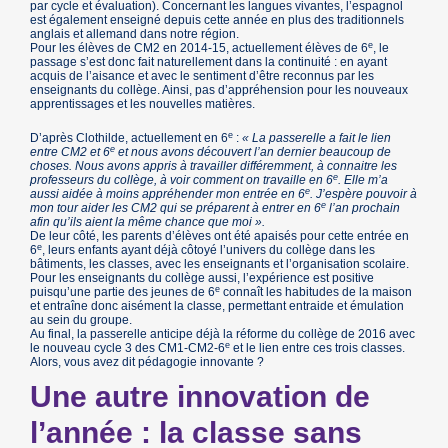
par cycle et évaluation). Concernant les langues vivantes, l’espagnol
est également enseigné depuis cette année en plus des traditionnels
anglais et allemand dans notre région.
e
Pour les élèves de CM2 en 2014-15, actuellement élèves de 6
, le
passage s’est donc fait naturellement dans la continuité : en ayant
acquis de l’aisance et avec le sentiment d’être reconnus par les
enseignants du collège. Ainsi, pas d’appréhension pour les nouveaux
apprentissages et les nouvelles matières.
e
D’après Clothilde, actuellement en 6
:
« La passerelle a fait le lien
e
entre CM2 et 6
et nous avons découvert l’an dernier beaucoup de
choses. Nous avons appris à travailler différemment, à connaitre les
e
professeurs du collège, à voir comment on travaille en 6
. Elle m’a
e
aussi aidée à moins appréhender mon entrée en 6
. J’espère pouvoir à
e
mon tour aider les CM2 qui se préparent à entrer en 6
l’an prochain
afin qu’ils aient la même chance que moi ».
De leur côté, les parents d’élèves ont été apaisés pour cette entrée en
e
6
, leurs enfants ayant déjà côtoyé l’univers du collège dans les
bâtiments, les classes, avec les enseignants et l’organisation scolaire.
Pour les enseignants du collège aussi, l’expérience est positive
e
puisqu’une partie des jeunes de 6
connaît les habitudes de la maison
et entraîne donc aisément la classe, permettant entraide et émulation
au sein du groupe.
Au final, la passerelle anticipe déjà la réforme du collège de 2016 avec
e
le nouveau cycle 3 des CM1-CM2-6
et le lien entre ces trois classes.
Alors, vous avez dit pédagogie innovante ?
Une autre innovation de
l’année : la classe sans