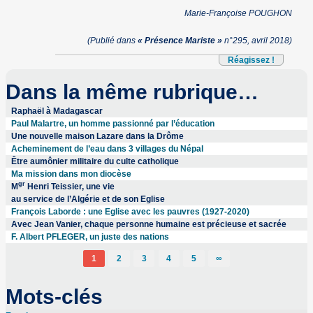
Marie-Françoise POUGHON
(Publié dans
« Présence Mariste »
n°295, avril 2018)
Réagissez !
Dans la même rubrique…
Raphaël à Madagascar
Paul Malartre, un homme passionné par l’éducation
Une nouvelle maison Lazare dans la Drôme
Acheminement de l’eau dans 3 villages du Népal
Être aumônier militaire du culte catholique
Ma mission dans mon diocèse
gr
M
Henri Teissier, une vie
au service de l’Algérie et de son Eglise
François Laborde : une Eglise avec les pauvres (1927-2020)
Avec Jean Vanier, chaque personne humaine est précieuse et sacrée
F. Albert PFLEGER, un juste des nations
1
2
3
4
5
∞
Mots-clés