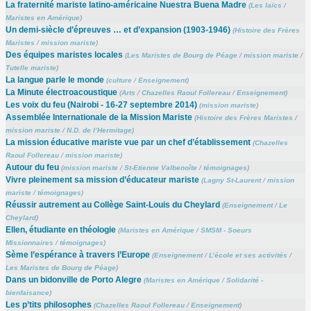
La fraternité mariste latino-américaine Nuestra Buena Madre
(
Les laïcs
/
Maristes en Amérique
)
Un demi-siècle d’épreuves … et d’expansion (1903-1946)
(
Histoire des Frères
Maristes
/
mission mariste
)
Des équipes maristes locales
(
Les Maristes de Bourg de Péage
/
mission mariste
/
Tutelle mariste
)
La langue parle le monde
(
culture
/
Enseignement
)
La Minute électroacoustique
(
Arts
/
Chazelles Raoul Follereau
/
Enseignement
)
Les voix du feu (Nairobi - 16-27 septembre 2014)
(
mission mariste
)
Assemblée Internationale de la Mission Mariste
(
Histoire des Frères Maristes
/
mission mariste
/
N.D. de l’Hermitage
)
La mission éducative mariste vue par un chef d’établissement
(
Chazelles
Raoul Follereau
/
mission mariste
)
Autour du feu
(
mission mariste
/
St-Etienne Valbenoîte
/
témoignages
)
Vivre pleinement sa mission d’éducateur mariste
(
Lagny St-Laurent
/
mission
mariste
/
témoignages
)
Réussir autrement au Collège Saint-Louis du Cheylard
(
Enseignement
/
Le
Cheylard
)
Ellen, étudiante en théologie
(
Maristes en Amérique
/
SMSM - Soeurs
Missionnaires
/
témoignages
)
Sème l’espérance à travers l’Europe
(
Enseignement
/
L’école et ses activités
/
Les Maristes de Bourg de Péage
)
Dans un bidonville de Porto Alegre
(
Maristes en Amérique
/
Solidarité -
bienfaisance
)
Les p’tits philosophes
(
Chazelles Raoul Follereau
/
Enseignement
)