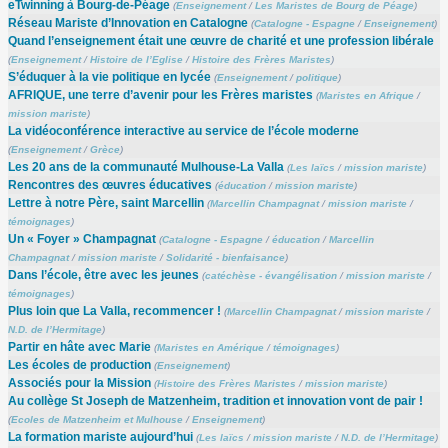
eTwinning à Bourg-de-Péage
(
Enseignement
/
Les Maristes de Bourg de Péage
)
Réseau Mariste d’Innovation en Catalogne
(
Catalogne - Espagne
/
Enseignement
)
Quand l’enseignement était une œuvre de charité et une profession libérale
(
Enseignement
/
Histoire de l’Eglise
/
Histoire des Frères Maristes
)
S’éduquer à la vie politique en lycée
(
Enseignement
/
politique
)
AFRIQUE, une terre d’avenir pour les Frères maristes
(
Maristes en Afrique
/
mission mariste
)
La vidéoconférence interactive au service de l’école moderne
(
Enseignement
/
Grèce
)
Les 20 ans de la communauté Mulhouse-La Valla
(
Les laïcs
/
mission mariste
)
Rencontres des œuvres éducatives
(
éducation
/
mission mariste
)
Lettre à notre Père, saint Marcellin
(
Marcellin Champagnat
/
mission mariste
/
témoignages
)
Un « Foyer » Champagnat
(
Catalogne - Espagne
/
éducation
/
Marcellin
Champagnat
/
mission mariste
/
Solidarité - bienfaisance
)
Dans l’école, être avec les jeunes
(
catéchèse - évangélisation
/
mission mariste
/
témoignages
)
Plus loin que La Valla, recommencer !
(
Marcellin Champagnat
/
mission mariste
/
N.D. de l’Hermitage
)
Partir en hâte avec Marie
(
Maristes en Amérique
/
témoignages
)
Les écoles de production
(
Enseignement
)
Associés pour la Mission
(
Histoire des Frères Maristes
/
mission mariste
)
Au collège St Joseph de Matzenheim, tradition et innovation vont de pair !
(
Ecoles de Matzenheim et Mulhouse
/
Enseignement
)
La formation mariste aujourd’hui
(
Les laïcs
/
mission mariste
/
N.D. de l’Hermitage
)