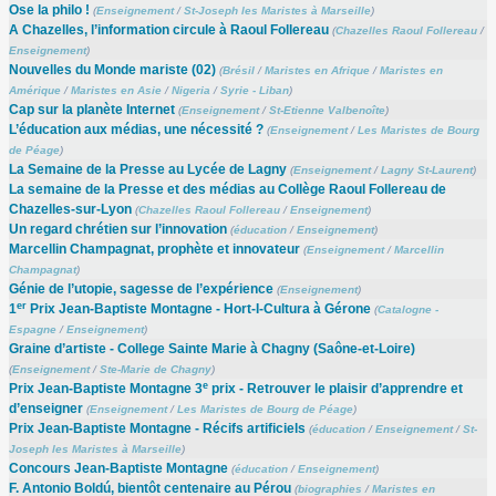
Ose la philo !
(
Enseignement
/
St-Joseph les Maristes à Marseille
)
A Chazelles, l’information circule à Raoul Follereau
(
Chazelles Raoul Follereau
/
Enseignement
)
Nouvelles du Monde mariste (02)
(
Brésil
/
Maristes en Afrique
/
Maristes en
Amérique
/
Maristes en Asie
/
Nigeria
/
Syrie - Liban
)
Cap sur la planète Internet
(
Enseignement
/
St-Etienne Valbenoîte
)
L’éducation aux médias, une nécessité ?
(
Enseignement
/
Les Maristes de Bourg
de Péage
)
La Semaine de la Presse au Lycée de Lagny
(
Enseignement
/
Lagny St-Laurent
)
La semaine de la Presse et des médias au Collège Raoul Follereau de
Chazelles-sur-Lyon
(
Chazelles Raoul Follereau
/
Enseignement
)
Un regard chrétien sur l’innovation
(
éducation
/
Enseignement
)
Marcellin Champagnat, prophète et innovateur
(
Enseignement
/
Marcellin
Champagnat
)
Génie de l’utopie, sagesse de l’expérience
(
Enseignement
)
er
1
Prix Jean-Baptiste Montagne - Hort-I-Cultura à Gérone
(
Catalogne -
Espagne
/
Enseignement
)
Graine d’artiste - College Sainte Marie à Chagny (Saône-et-Loire)
(
Enseignement
/
Ste-Marie de Chagny
)
e
Prix Jean-Baptiste Montagne 3
prix - Retrouver le plaisir d’apprendre et
d’enseigner
(
Enseignement
/
Les Maristes de Bourg de Péage
)
Prix Jean-Baptiste Montagne - Récifs artificiels
(
éducation
/
Enseignement
/
St-
Joseph les Maristes à Marseille
)
Concours Jean-Baptiste Montagne
(
éducation
/
Enseignement
)
F. Antonio Boldú, bientôt centenaire au Pérou
(
biographies
/
Maristes en