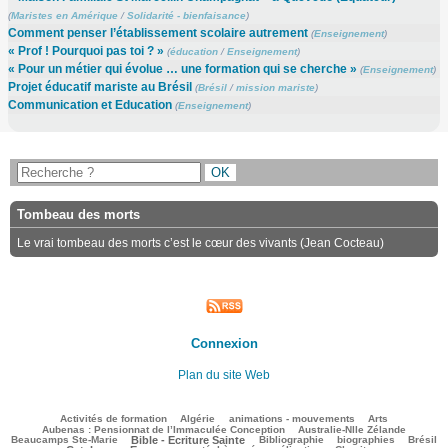
(
Maristes en Amérique
/
Solidarité - bienfaisance
)
Comment penser l’établissement scolaire autrement
(
Enseignement
)
« Prof ! Pourquoi pas toi ? »
(
éducation
/
Enseignement
)
« Pour un métier qui évolue … une formation qui se cherche »
(
Enseignement
)
Projet éducatif mariste au Brésil
(
Brésil
/
mission mariste
)
Communication et Education
(
Enseignement
)
Tombeau des morts
Le vrai tombeau des morts c’est le cœur des vivants (Jean Cocteau)
Connexion
Plan du site Web
103/2402
47/2402
143/2402
207/2402
79/2402
Activités de formation
Algérie
animations - mouvements
Arts
54/2402
73/2402
Aubenas : Pensionnat de l’Immaculée Conception
Australie-Nlle Zélande
520/2402
39/2402
401/2402
105/2402
686/2402
Beaucamps Ste-Marie
Bible - Ecriture Sainte
Bibliographie
biographies
Brésil