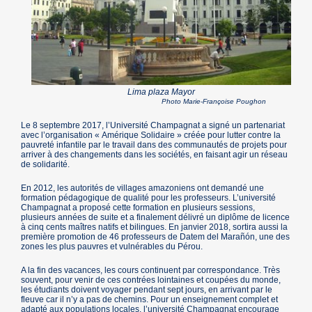
Lima plaza Mayor
Photo Marie-Françoise Poughon
Le 8 septembre 2017, l’Université Champagnat a signé un partenariat
avec l’organisation « Amérique Solidaire » créée pour lutter contre la
pauvreté infantile par le travail dans des communautés de projets pour
arriver à des changements dans les sociétés, en faisant agir un réseau
de solidarité.
En 2012, les autorités de villages amazoniens ont demandé une
formation pédagogique de qualité pour les professeurs. L’université
Champagnat a proposé cette formation en plusieurs sessions,
plusieurs années de suite et a finalement délivré un diplôme de licence
à cinq cents maîtres natifs et bilingues. En janvier 2018, sortira aussi la
première promotion de 46 professeurs de Datem del Marañón, une des
zones les plus pauvres et vulnérables du Pérou.
A la fin des vacances, les cours continuent par correspondance. Très
souvent, pour venir de ces contrées lointaines et coupées du monde,
les étudiants doivent voyager pendant sept jours, en arrivant par le
fleuve car il n’y a pas de chemins. Pour un enseignement complet et
adapté aux populations locales, l’université Champagnat encourage