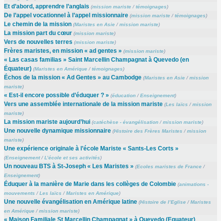
Et d’abord, apprendre l’anglais
(
mission mariste
/
témoignages
)
De l’appel vocationnel à l’appel missionnaire
(
mission mariste
/
témoignages
)
Le chemin de la mission
(
Maristes en Asie
/
mission mariste
)
La mission part du cœur
(
mission mariste
)
Vers de nouvelles terres
(
mission mariste
)
Frères maristes, en mission « ad gentes »
(
mission mariste
)
« Las casas familias » Saint Marcellin Champagnat à Quevedo (en
Équateur)
(
Maristes en Amérique
/
témoignages
)
Échos de la mission « Ad Gentes » au Cambodge
(
Maristes en Asie
/
mission
mariste
)
« Est-il encore possible d’éduquer ? »
(
éducation
/
Enseignement
)
Vers une assemblée internationale de la mission mariste
(
Les laïcs
/
mission
mariste
)
La mission mariste aujourd’hui
(
catéchèse - évangélisation
/
mission mariste
)
Une nouvelle dynamique missionnaire
(
Histoire des Frères Maristes
/
mission
mariste
)
Une expérience originale à l’école Mariste « Sants-Les Corts »
(
Enseignement
/
L’école et ses activités
)
Un nouveau BTS à St-Joseph « Les Maristes »
(
Ecoles maristes de France
/
Enseignement
)
Éduquer à la manière de Marie dans les collèges de Colombie
(
animations -
mouvements
/
Les laïcs
/
Maristes en Amérique
)
Une nouvelle évangélisation en Amérique latine
(
Histoire de l’Eglise
/
Maristes
en Amérique
/
mission mariste
)
« Maison Familiale St Marcellin Champagnat » à Quevedo (Equateur)