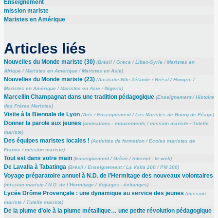
Enseignement
mission mariste
Maristes en Amérique
Articles liés
Nouvelles du Monde mariste (30)
(
Brésil
/
Grèce
/
Liban-Syrie
/
Maristes en
Afrique
/
Maristes en Amérique
/
Maristes en Asie
)
Nouvelles du Monde mariste (23)
(
Australie-Nlle Zélande
/
Brésil
/
Hongrie
/
Maristes en Amérique
/
Maristes en Asie
/
Nigeria
)
Marcellin Champagnat dans une tradition pédagogique
(
Enseignement
/
Histoire
des Frères Maristes
)
Visite à la Biennale de Lyon
(
Arts
/
Enseignement
/
Les Maristes de Bourg de Péage
)
Donner la parole aux jeunes
(
animations - mouvements
/
mission mariste
/
Tutelle
mariste
)
Des équipes maristes locales !
(
Activités de formation
/
Ecoles maristes de
France
/
mission mariste
)
Tout est dans votre main
(
Enseignement
/
Grèce
/
Internet - le web
)
De Lavalla à Tabatinga
(
Brésil
/
Enseignement
/
La Valla 200
/
PM 300
)
Voyage préparatoire annuel à N.D. de l’Hermitage des nouveaux volontaires
(
mission mariste
/
N.D. de l’Hermitage
/
Voyages - échanges
)
Lycée Drôme Provençale : une dynamique au service des jeunes
(
mission
mariste
/
Tutelle mariste
)
De la plume d’oie à la plume métallique… une petite révolution pédagogique