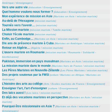
Amérique
/
témoignages
)
Vers une autre vie
(
éducation
/
Enseignement
)
Quel homme voulons-nous former ?
(
éducation
/
Enseignement
)
Mon expérience de mission en Asie
(
Maristes en Asie
/
mission mariste
)
Au-delà de l’Hexagone
(
mission mariste
)
Tournés vers l’avenir…
(
mission mariste
)
La Mission mariste
(
mission mariste
/
Tutelle mariste
)
Choisir l’école mariste
(
mission mariste
)
Enfin, au Cambodge…
(
Maristes en Asie
/
mission mariste
)
Dix ans de présence mariste à Cuba
(
Maristes en Amérique
/
mission mariste
)
Retour en Algérie…
(
Algérie
/
mission mariste
)
L’œuvre mariste en Roumanie
(
mission mariste
/
Roumanie
/
Solidarité -
bienfaisance
)
Pakistan, immersion en pays musulman
(
Maristes en Asie
/
mission mariste
)
La mission mariste dans le monde
(
Maristes hors de France
/
mission mariste
)
Les Pères Maristes en Nouvelle-Zélande
(
Les Pères Maristes
/
mission mariste
)
Des projets soutenus par la FMSI
(
enfant
/
Maristes en Afrique
/
Maristes en
Amérique
)
L’histoire des arts au collège
(
Arts
/
Ecoles maristes de France
/
Enseignement
)
Enseigner l’art, l’art d’enseigner
(
culture
/
Enseignement
)
Des laïcs aussi !
(
Les laïcs
/
mission mariste
)
Et déjà des vocations maristes en perspective
(
Maristes en Asie
/
mission
mariste
)
Pourquoi être missionnaire en Asie ?
(
Maristes en Asie
/
mission mariste
/
témoignages
)