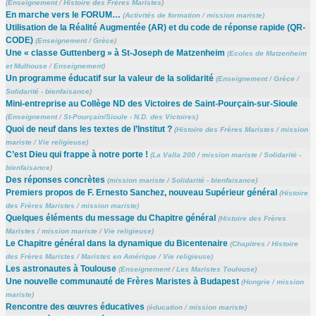
(
Enseignement
/
Histoire des Frères Maristes
)
En marche vers le FORUM…
(
Activités de formation
/
mission mariste
)
Utilisation de la Réalité Augmentée (AR) et du code de réponse rapide (QR-
CODE)
(
Enseignement
/
Grèce
)
Une « classe Guttenberg » à St-Joseph de Matzenheim
(
Ecoles de Matzenheim
et Mulhouse
/
Enseignement
)
Un programme éducatif sur la valeur de la solidarité
(
Enseignement
/
Grèce
/
Solidarité - bienfaisance
)
Mini-entreprise au Collège ND des Victoires de Saint-Pourçain-sur-Sioule
(
Enseignement
/
St-Pourçain/Sioule - N.D. des Victoires
)
Quoi de neuf dans les textes de l’Institut ?
(
Histoire des Frères Maristes
/
mission
mariste
/
Vie religieuse
)
C’est Dieu qui frappe à notre porte !
(
La Valla 200
/
mission mariste
/
Solidarité -
bienfaisance
)
Des réponses concrètes
(
mission mariste
/
Solidarité - bienfaisance
)
Premiers propos de F. Ernesto Sanchez, nouveau Supérieur général
(
Histoire
des Frères Maristes
/
mission mariste
)
Quelques éléments du message du Chapitre général
(
Histoire des Frères
Maristes
/
mission mariste
/
Vie religieuse
)
Le Chapitre général dans la dynamique du Bicentenaire
(
Chapitres
/
Histoire
des Frères Maristes
/
Maristes en Amérique
/
Vie religieuse
)
Les astronautes à Toulouse
(
Enseignement
/
Les Maristes Toulouse
)
Une nouvelle communauté de Frères Maristes à Budapest
(
Hongrie
/
mission
mariste
)
Rencontre des œuvres éducatives
(
éducation
/
mission mariste
)