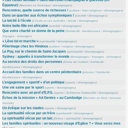
Équateur)
(
Maristes en Amérique
/
témoignages
)
Rencontrer, quelle source de richesses !
(
culture
/
Inter-religieux
/
témoignages
)
Dans un quartier aux échos symphoniques !
(
société
/
témoignages
)
La laïcité à l’école
(
L’école et ses activités
/
laïcité
/
témoignages
)
Notre belle-fille est africaine
(
société
/
témoignages
)
Que votre charité se donne de la peine
(
Solidarité - bienfaisance
/
témoignages
/
Voyages - échanges
)
« Lève-toi et marche »
(
spiritualité
/
témoignages
)
Pèlerinage chez les Hindous
(
culture
/
religion
/
témoignages
)
Le Puy, sur le chemin de Saint-Jacques
(
spiritualité
/
témoignages
)
Sydney : appelés à transformer le monde
(
témoignages
/
Voyages - échanges
)
Au service des droits des personnes
(
Droits de l’enfant
/
Solidarité -
bienfaisance
/
témoignages
)
Accueil des familles dans un centre pénitentiaire
(
prisons
/
Solidarité -
bienfaisance
/
témoignages
)
L’engagement « sportif » d’un politique
(
sports
/
témoignages
)
Une vie saine par le sport
(
sports
/
témoignages
)
Rencontre avec un prof d’E.P.S.
(
sports
/
St-Etienne Valbenoîte
/
témoignages
)
Échos de la mission « Ad Gentes » au Cambodge
(
Maristes en Asie
/
mission
mariste
)
Un évêque sur les stades
(
sports
/
témoignages
)
La spiritualité vécue par un frère
(
spiritualité
/
témoignages
)
La spiritualité vécue par un laïc
(
Grèce
/
spiritualité
/
témoignages
)
Les familles spirituelles : un nouveau visage d’Eglise ? « Vous serez mes