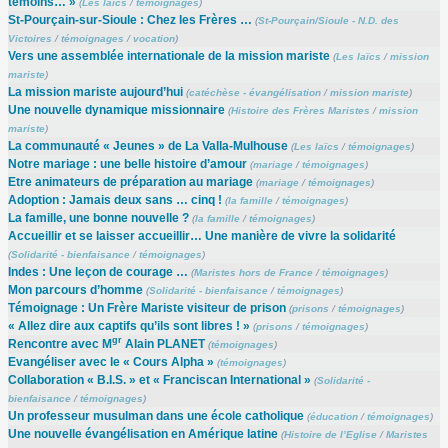
témoins… »
(
Les laïcs
/
témoignages
)
St-Pourçain-sur-Sioule : Chez les Frères …
(
St-Pourçain/Sioule - N.D. des
Victoires
/
témoignages
/
vocation
)
Vers une assemblée internationale de la mission mariste
(
Les laïcs
/
mission
mariste
)
La mission mariste aujourd’hui
(
catéchèse - évangélisation
/
mission mariste
)
Une nouvelle dynamique missionnaire
(
Histoire des Frères Maristes
/
mission
mariste
)
La communauté « Jeunes » de La Valla-Mulhouse
(
Les laïcs
/
témoignages
)
Notre mariage : une belle histoire d’amour
(
mariage
/
témoignages
)
Etre animateurs de préparation au mariage
(
mariage
/
témoignages
)
Adoption : Jamais deux sans … cinq !
(
la famille
/
témoignages
)
La famille, une bonne nouvelle ?
(
la famille
/
témoignages
)
Accueillir et se laisser accueillir… Une manière de vivre la solidarité
(
Solidarité - bienfaisance
/
témoignages
)
Indes : Une leçon de courage …
(
Maristes hors de France
/
témoignages
)
Mon parcours d’homme
(
Solidarité - bienfaisance
/
témoignages
)
Témoignage : Un Frère Mariste visiteur de prison
(
prisons
/
témoignages
)
« Allez dire aux captifs qu’ils sont libres ! »
(
prisons
/
témoignages
)
gr
Rencontre avec M
Alain PLANET
(
témoignages
)
Evangéliser avec le « Cours Alpha »
(
témoignages
)
Collaboration « B.I.S. » et « Franciscan International »
(
Solidarité -
bienfaisance
/
témoignages
)
Un professeur musulman dans une école catholique
(
éducation
/
témoignages
)
Une nouvelle évangélisation en Amérique latine
(
Histoire de l’Eglise
/
Maristes