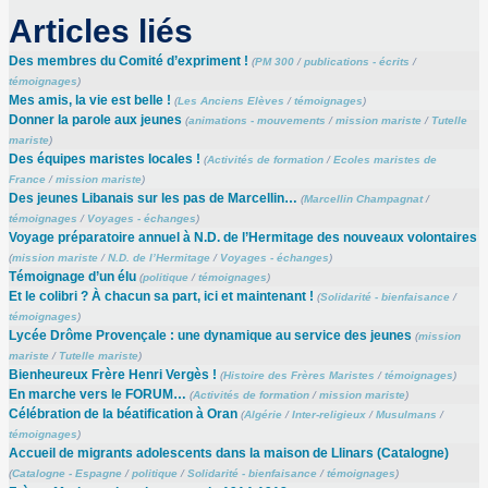
Articles liés
Des membres du Comité d’expriment !
(
PM 300
/
publications - écrits
/
témoignages
)
Mes amis, la vie est belle !
(
Les Anciens Elèves
/
témoignages
)
Donner la parole aux jeunes
(
animations - mouvements
/
mission mariste
/
Tutelle
mariste
)
Des équipes maristes locales !
(
Activités de formation
/
Ecoles maristes de
France
/
mission mariste
)
Des jeunes Libanais sur les pas de Marcellin…
(
Marcellin Champagnat
/
témoignages
/
Voyages - échanges
)
Voyage préparatoire annuel à N.D. de l’Hermitage des nouveaux volontaires
(
mission mariste
/
N.D. de l’Hermitage
/
Voyages - échanges
)
Témoignage d’un élu
(
politique
/
témoignages
)
Et le colibri ? À chacun sa part, ici et maintenant !
(
Solidarité - bienfaisance
/
témoignages
)
Lycée Drôme Provençale : une dynamique au service des jeunes
(
mission
mariste
/
Tutelle mariste
)
Bienheureux Frère Henri Vergès !
(
Histoire des Frères Maristes
/
témoignages
)
En marche vers le FORUM…
(
Activités de formation
/
mission mariste
)
Célébration de la béatification à Oran
(
Algérie
/
Inter-religieux
/
Musulmans
/
témoignages
)
Accueil de migrants adolescents dans la maison de Llinars (Catalogne)
(
Catalogne - Espagne
/
politique
/
Solidarité - bienfaisance
/
témoignages
)