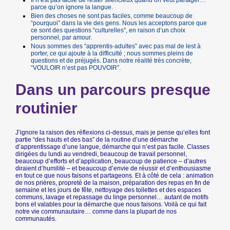
parce qu’on ignore la langue.
Bien des choses ne sont pas faciles, comme beaucoup de
“pourquoi” dans la vie des gens. Nous les acceptons parce que
ce sont des questions “culturelles”, en raison d’un choix
personnel, par amour.
Nous sommes des “apprentis-adultes” avec pas mal de lest à
porter, ce qui ajoute à la difficulté ; nous sommes pleins de
questions et de préjugés. Dans notre réalité très concrète,
“VOULOIR n’est pas POUVOIR”.
Dans un parcours presque
routinier
J’ignore la raison des réflexions ci-dessus, mais je pense qu’elles font
partie “des hauts et des bas” de la routine d’une démarche
d’apprentissage d’une langue, démarche qui n’est pas facile. Classes
dirigées du lundi au vendredi, beaucoup de travail personnel,
beaucoup d’efforts et d’application, beaucoup de patience – d’autres
diraient d’humilité – et beaucoup d’envie de réussir et d’enthousiasme
en tout ce que nous faisons et partageons. Et à côté de cela : animation
de nos prières, propreté de la maison, préparation des repas en fin de
semaine et les jours de fête, nettoyage des toilettes et des espaces
communs, lavage et repassage du linge personnel… autant de motifs
bons et valables pour la démarche que nous faisons. Voilà ce qui fait
notre vie communautaire… comme dans la plupart de nos
communautés.