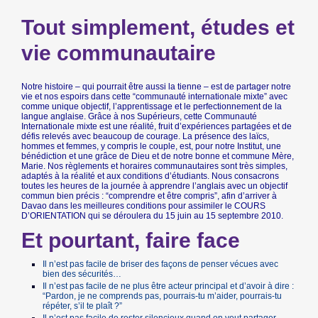
Tout simplement, études et
vie communautaire
Notre histoire – qui pourrait être aussi la tienne – est de partager notre
vie et nos espoirs dans cette “communauté internationale mixte” avec
comme unique objectif, l’apprentissage et le perfectionnement de la
langue anglaise. Grâce à nos Supérieurs, cette Communauté
Internationale mixte est une réalité, fruit d’expériences partagées et de
défis relevés avec beaucoup de courage. La présence des laïcs,
hommes et femmes, y compris le couple, est, pour notre Institut, une
bénédiction et une grâce de Dieu et de notre bonne et commune Mère,
Marie. Nos règlements et horaires communautaires sont très simples,
adaptés à la réalité et aux conditions d’étudiants. Nous consacrons
toutes les heures de la journée à apprendre l’anglais avec un objectif
commun bien précis : “comprendre et être compris”, afin d’arriver à
Davao dans les meilleures conditions pour assimiler le COURS
D’ORIENTATION qui se déroulera du 15 juin au 15 septembre 2010.
Et pourtant, faire face
Il n’est pas facile de briser des façons de penser vécues avec
bien des sécurités…
Il n’est pas facile de ne plus être acteur principal et d’avoir à dire :
“Pardon, je ne comprends pas, pourrais-tu m’aider, pourrais-tu
répéter, s’il te plaît ?”
Il n’est pas facile de rester silencieux quand on veut partager…