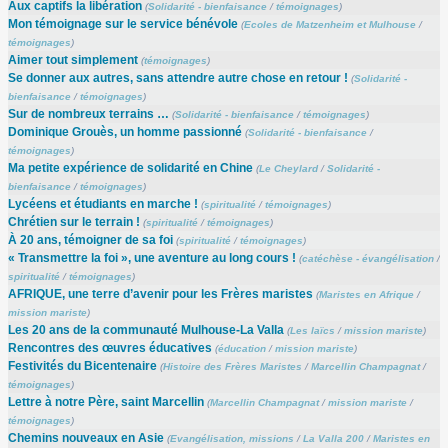
Aux captifs la libération
(
Solidarité - bienfaisance
/
témoignages
)
Mon témoignage sur le service bénévole
(
Ecoles de Matzenheim et Mulhouse
/
témoignages
)
Aimer tout simplement
(
témoignages
)
Se donner aux autres, sans attendre autre chose en retour !
(
Solidarité -
bienfaisance
/
témoignages
)
Sur de nombreux terrains …
(
Solidarité - bienfaisance
/
témoignages
)
Dominique Grouès, un homme passionné
(
Solidarité - bienfaisance
/
témoignages
)
Ma petite expérience de solidarité en Chine
(
Le Cheylard
/
Solidarité -
bienfaisance
/
témoignages
)
Lycéens et étudiants en marche !
(
spiritualité
/
témoignages
)
Chrétien sur le terrain !
(
spiritualité
/
témoignages
)
À 20 ans, témoigner de sa foi
(
spiritualité
/
témoignages
)
« Transmettre la foi », une aventure au long cours !
(
catéchèse - évangélisation
/
spiritualité
/
témoignages
)
AFRIQUE, une terre d’avenir pour les Frères maristes
(
Maristes en Afrique
/
mission mariste
)
Les 20 ans de la communauté Mulhouse-La Valla
(
Les laïcs
/
mission mariste
)
Rencontres des œuvres éducatives
(
éducation
/
mission mariste
)
Festivités du Bicentenaire
(
Histoire des Frères Maristes
/
Marcellin Champagnat
/
témoignages
)
Lettre à notre Père, saint Marcellin
(
Marcellin Champagnat
/
mission mariste
/
témoignages
)
Chemins nouveaux en Asie
(
Evangélisation, missions
/
La Valla 200
/
Maristes en