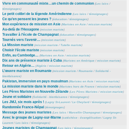
Vivre en communauté mixte…un chemin de communion
(
Les laïcs
/
témoignages
)
Le petit colibri de la légende Amérindienne
(
Les laïcs
/
témoignages
)
Ce qu’en pensent les jeunes ?
(
éducation
/
témoignages
)
Mon expérience de mission en Asie
(
Maristes en Asie
/
mission mariste
)
Au-delà de l’Hexagone
(
mission mariste
)
Travailler à l’école de Champagnat
(
éducation
/
témoignages
)
Tournés vers l’avenir…
(
mission mariste
)
La Mission mariste
(
mission mariste
/
Tutelle mariste
)
Choisir l’école mariste
(
mission mariste
)
Enfin, au Cambodge…
(
Maristes en Asie
/
mission mariste
)
Dix ans de présence mariste à Cuba
(
Maristes en Amérique
/
mission mariste
)
Retour en Algérie…
(
Algérie
/
mission mariste
)
L’œuvre mariste en Roumanie
(
mission mariste
/
Roumanie
/
Solidarité -
bienfaisance
)
Pakistan, immersion en pays musulman
(
Maristes en Asie
/
mission mariste
)
La mission mariste dans le monde
(
Maristes hors de France
/
mission mariste
)
Les Pères Maristes en Nouvelle-Zélande
(
Les Pères Maristes
/
mission mariste
)
Jeune et solidaire
(
Solidarité - bienfaisance
/
témoignages
)
Les JMJ, six mois après !
(
Lagny St-Laurent
/
Le Cheylard
/
témoignages
)
Randonnée France-Népal
(
témoignages
)
Message des jeunes maristes
(
Les laïcs
/
Marcellin Champagnat
/
témoignages
)
Avec le groupe de Lagny-sur-Marne
(
catéchèse - évangélisation
/
Lagny St-
Laurent
/
Les laïcs
/
témoignages
)
Jeunes maristes de Champagnat
(
Les laïcs
/
témoignages
)