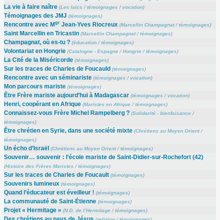
La vie à faire naître
(
Les laïcs
/
témoignages
/
vocation
)
Témoignages des JMJ
(
témoignages
)
gr
Rencontre avec M
Jean-Yves Riocreux
(
Marcellin Champagnat
/
témoignages
)
Saint Marcellin en Tricastin
(
Marcellin Champagnat
/
témoignages
)
Champagnat, où es-tu ?
(
éducation
/
témoignages
)
Volontariat en Hongrie
(
Catalogne - Espagne
/
Hongrie
/
témoignages
)
La Cité de la Miséricorde
(
témoignages
)
Sur les traces de Charles de Foucauld
(
témoignages
)
Rencontre avec un séminariste
(
témoignages
/
vocation
)
Mon parcours mariste
(
témoignages
)
Être Frère mariste aujourd’hui à Madagascar
(
témoignages
/
vocation
)
Henri, coopérant en Afrique
(
Maristes en Afrique
/
témoignages
)
Connaissez-vous Frère Michel Rampelberg ?
(
Solidarité - bienfaisance
/
témoignages
)
Être chrétien en Syrie, dans une société mixte
(
Chrétiens au Moyen Orient
/
témoignages
)
Un écho d’Israël
(
Chrétiens au Moyen Orient
/
témoignages
)
Souvenir… souvenir : l’école mariste de Saint-Didier-sur-Rochefort (42)
(
Histoire des Frères Maristes
/
témoignages
)
Sur les traces de Charles de Foucault
(
témoignages
)
Souvenirs lumineux
(
témoignages
)
Quand l’éducateur est éveilleur !
(
témoignages
)
La communauté de Saint-Étienne
(
témoignages
)
Projet « Hermitage »
(
N.D. de l’Hermitage
/
témoignages
)
Des chrétiens au pays de Jésus
(
religion
/
témoignages
)