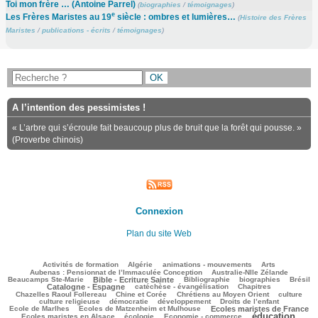
Toi mon frère … (Antoine Parrel)
(
biographies
/
témoignages
)
e
Les Frères Maristes au 19
siècle : ombres et lumières…
(
Histoire des Frères
Maristes
/
publications - écrits
/
témoignages
)
A l’intention des pessimistes !
« L’arbre qui s’écroule fait beaucoup plus de bruit que la forêt qui pousse. »
(Proverbe chinois)
Connexion
Plan du site Web
122/3147
75/3147
149/3147
351/3147
76/3147
Activités de formation
Algérie
animations - mouvements
Arts
54/3147
93/3147
Aubenas : Pensionnat de l’Immaculée Conception
Australie-Nlle Zélande
716/3147
57/3147
593/3147
119/3147
980/3147
Beaucamps Ste-Marie
Bible - Ecriture Sainte
Bibliographie
biographies
Brésil
663/3147
212/3147
137/3147
Catalogne - Espagne
catéchèse - évangélisation
Chapitres
102/3147
304/3147
434/3147
37/3147
Chazelles Raoul Follereau
Chine et Corée
Chrétiens au Moyen Orient
culture
129/3147
117/3147
164/3147
9/3147
culture religieuse
démocratie
développement
Droits de l’enfant
148/3147
988/3147
294/3147
Ecole de Marlhes
Ecoles de Matzenheim et Mulhouse
Ecoles maristes de France
éducation
619/3147
102/3147
1675/3147
118/3147
Ecoles maristes en Alsace
écologie
Economie - commerce