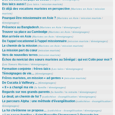
Des laïcs aussi !
(
Les laïcs
/
mission mariste
)
Et déjà des vocations maristes en perspective
(
Maristes en Asie
/
mission
mariste
)
Pourquoi être missionnaire en Asie ?
(
Maristes en Asie
/
mission mariste
/
témoignages
)
Présence au Bangladesh
(
Maristes en Asie
/
témoignages
)
Trouver sa place au Cambodge
(
Maristes en Asie
/
témoignages
)
Mon arrivée en Asie
(
Maristes en Asie
/
témoignages
)
De l’appel vocationnel à l’appel missionnaire
(
mission mariste
/
témoignages
)
Le chemin de la mission
(
Maristes en Asie
/
mission mariste
)
La mission part du cœur
(
mission mariste
)
Vers de nouvelles terres
(
mission mariste
)
Échos du noviciat des sœurs maristes au Sénégal : qui est Colin pour moi ?
(
Les Soeurs Maristes
/
témoignages
)
Formation conjointe : frères-laïcs
(
Les laïcs
/
témoignages
)
Témoignages de vie…
(
témoignages
)
Frères maristes, en mission « ad gentes »
(
mission mariste
)
De Cucaita à Valfleury…
(
témoignages
)
« Il » a changé ma vie
(
la famille
/
témoignages
)
Regards sur nos grands-parents
(
la famille
/
la retraite
/
témoignages
)
Le deuil, un chemin de foi ?
(
catéchèse - évangélisation
/
témoignages
)
Le parcours Alpha : une méthode d’évangélisation
(
catéchèse - évangélisation
/
témoignages
)
La foi chrétienne se propose…
(
catéchèse - évangélisation
/
témoignages
)
« Las casas familias » Saint Marcellin Champagnat à Quevedo (en