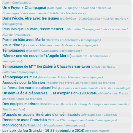
Asie
/
témoignages
)
Un « Foyer » Champagnat
(
Catalogne - Espagne
/
éducation
/
Marcellin
Champagnat
/
mission mariste
/
Solidarité - bienfaisance
)
Dans l’école, être avec les jeunes
(
catéchèse - évangélisation
/
mission mariste
/
témoignages
)
Plus loin que La Valla, recommencer !
(
Marcellin Champagnat
/
mission mariste
/
N.D. de l’Hermitage
)
Partir en hâte avec Marie
(
Maristes en Amérique
/
témoignages
)
Vis le rêve !
(
Les laïcs
/
Maristes hors de France
/
témoignages
)
Témoignages
(
Marcellin Champagnat
/
témoignages
)
“Menez une vie nouvelle” (Angèle Merici)
(
Solidarité - bienfaisance
/
témoignages
)
me
Témoignage de M
Ibn Ziaten à Chazelles-sur-Lyon
(
Chazelles Raoul
Follereau
/
témoignages
)
Témoignage d’Émilie
(
Histoire des Frères Maristes
/
témoignages
)
Associés pour la Mission
(
Histoire des Frères Maristes
/
mission mariste
)
La formation mariste aujourd’hui
(
Les laïcs
/
mission mariste
/
N.D. de l’Hermitage
)
Un demi-siècle d’épreuves … et d’expansion (1903-1946)
(
Histoire des Frères
Maristes
/
mission mariste
)
Des équipes maristes locales
(
Les Maristes de Bourg de Péage
/
mission mariste
/
Tutelle mariste
)
D’appels en appels, itinéraire d’un séminariste
(
témoignages
/
vocation
)
Rencontre avec Franziska
(
N.D. de l’Hermitage
/
spiritualité
/
témoignages
)
Mon Prochain
(
Solidarité - bienfaisance
/
témoignages
)
Les voix du feu (Nairobi - 16-27 septembre 2014)
(
mission mariste
)