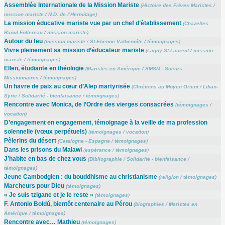
Assemblée Internationale de la Mission Mariste
(
Histoire des Frères Maristes
/
mission mariste
/
N.D. de l’Hermitage
)
La mission éducative mariste vue par un chef d’établissement
(
Chazelles
Raoul Follereau
/
mission mariste
)
Autour du feu
(
mission mariste
/
St-Etienne Valbenoîte
/
témoignages
)
Vivre pleinement sa mission d’éducateur mariste
(
Lagny St-Laurent
/
mission
mariste
/
témoignages
)
Ellen, étudiante en théologie
(
Maristes en Amérique
/
SMSM - Soeurs
Missionnaires
/
témoignages
)
Un havre de paix au cœur d’Alep martyrisée
(
Chrétiens au Moyen Orient
/
Liban-
Syrie
/
Solidarité - bienfaisance
/
témoignages
)
Rencontre avec Monica, de l’Ordre des vierges consacrées
(
témoignages
/
vocation
)
D’engagement en engagement, témoignage à la veille de ma profession
solennelle (vœux perpétuels)
(
témoignages
/
vocation
)
Pèlerins du désert
(
Catalogne - Espagne
/
témoignages
)
Dans les prisons du Malawi
(
espérance
/
témoignages
)
J’habite en bas de chez vous
(
Bibliographie
/
Solidarité - bienfaisance
/
témoignages
)
Jeune Cambodgien : du bouddhisme au christianisme
(
religion
/
témoignages
)
Marcheurs pour Dieu
(
témoignages
)
« Je suis tzigane et je le reste »
(
témoignages
)
F. Antonio Boldú, bientôt centenaire au Pérou
(
biographies
/
Maristes en
Amérique
/
témoignages
)
Rencontre avec… Mathieu
(
témoignages
)