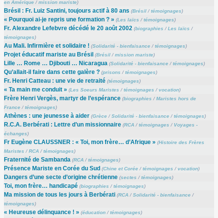
en Amérique
/
mission mariste
)
Brésil : Fr. Luiz Santini, toujours actif à 80 ans
(
Brésil
/
témoignages
)
« Pourquoi ai-je repris une formation ? »
(
Les laïcs
/
témoignages
)
Fr. Alexandre Lefebvre décédé le 20 août 2002
(
biographies
/
Les laïcs
/
témoignages
)
Au Mali. Infirmière et solidaire !
(
Solidarité - bienfaisance
/
témoignages
)
Projet éducatif mariste au Brésil
(
Brésil
/
mission mariste
)
Lille … Rome … Djibouti … Nicaragua
(
Solidarité - bienfaisance
/
témoignages
)
Qu’allait-il faire dans cette galère ?
(
prisons
/
témoignages
)
Fr. Henri Catteau : une vie de retraité
(
témoignages
)
« Ta main me conduit »
(
Les Soeurs Maristes
/
témoignages
/
vocation
)
Frère Henri Vergès, martyr de l’espérance
(
biographies
/
Maristes hors de
France
/
témoignages
)
Athènes : une jeunesse à aider
(
Grèce
/
Solidarité - bienfaisance
/
témoignages
)
R.C.A. Berbérati : Lettre d’un missionnaire
(
RCA
/
témoignages
/
Voyages -
échanges
)
Fr Eugène CLAUSSNER : « Toi, mon frère… d’Afrique »
(
Histoire des Frères
Maristes
/
RCA
/
témoignages
)
Fraternité de Sambanda
(
RCA
/
témoignages
)
Présence Mariste en Corée du Sud
(
Chine et Corée
/
témoignages
/
vocation
)
Dangers d’une secte d’origine chrétienne
(
sectes
/
témoignages
)
Toi, mon frère… handicapé
(
biographies
/
témoignages
)
Ma mission de tous les jours à Berbérati
(
RCA
/
Solidarité - bienfaisance
/
témoignages
)
« Heureuse délinquance ! »
(
éducation
/
témoignages
)