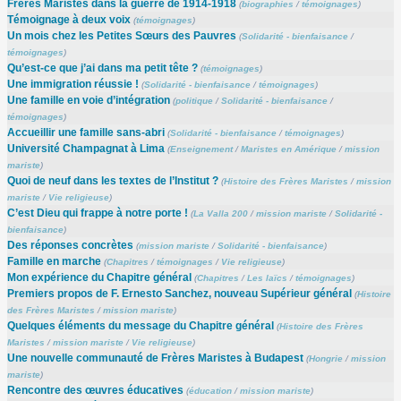
Frères Maristes dans la guerre de 1914-1918
(
biographies
/
témoignages
)
Témoignage à deux voix
(
témoignages
)
Un mois chez les Petites Sœurs des Pauvres
(
Solidarité - bienfaisance
/
témoignages
)
Qu’est-ce que j’ai dans ma petit tête ?
(
témoignages
)
Une immigration réussie !
(
Solidarité - bienfaisance
/
témoignages
)
Une famille en voie d’intégration
(
politique
/
Solidarité - bienfaisance
/
témoignages
)
Accueillir une famille sans-abri
(
Solidarité - bienfaisance
/
témoignages
)
Université Champagnat à Lima
(
Enseignement
/
Maristes en Amérique
/
mission
mariste
)
Quoi de neuf dans les textes de l’Institut ?
(
Histoire des Frères Maristes
/
mission
mariste
/
Vie religieuse
)
C’est Dieu qui frappe à notre porte !
(
La Valla 200
/
mission mariste
/
Solidarité -
bienfaisance
)
Des réponses concrètes
(
mission mariste
/
Solidarité - bienfaisance
)
Famille en marche
(
Chapitres
/
témoignages
/
Vie religieuse
)
Mon expérience du Chapitre général
(
Chapitres
/
Les laïcs
/
témoignages
)
Premiers propos de F. Ernesto Sanchez, nouveau Supérieur général
(
Histoire
des Frères Maristes
/
mission mariste
)
Quelques éléments du message du Chapitre général
(
Histoire des Frères
Maristes
/
mission mariste
/
Vie religieuse
)
Une nouvelle communauté de Frères Maristes à Budapest
(
Hongrie
/
mission
mariste
)
Rencontre des œuvres éducatives
(
éducation
/
mission mariste
)