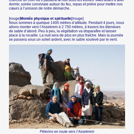
cherche un coin où il passera la nuit sous les étoiles. Mais avant d’aller
dormir, soirée conviviale autour du feu, repas et prière pour mettre nos
cœurs à l’unisson de notre démarche.
[rouge]
Montée physique et spirituelle
[/rouge]
Nous sommes à quelque 1400 mètres d’altitude. Pendant 4 jours, nous
allons monter vers l’Assekrem à 2 750 mètres, à travers les étendues
de sable d’abord. Peu à peu, la végétation va disparaître et laisser
place à la rocaille. La nuit sera de plus en plus fraîche. Mais la journée
se passera sous un soleil ardent, avec le sable soulevé par le vent.
Pèlerins en route vers l’Assekrem