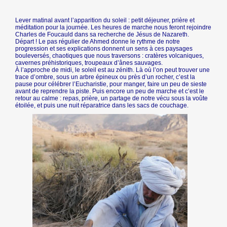
Lever matinal avant l’apparition du soleil : petit déjeuner, prière et
méditation pour la journée. Les heures de marche nous feront rejoindre
Charles de Foucauld dans sa recherche de Jésus de Nazareth.
Départ ! Le pas régulier de Ahmed donne le rythme de notre
progression et ses explications donnent un sens à ces paysages
bouleversés, chaotiques que nous traversons : cratères volcaniques,
cavernes préhistoriques, troupeaux d’ânes sauvages.
À l’approche de midi, le soleil est au zénith. Là où l’on peut trouver une
trace d’ombre, sous un arbre épineux ou près d’un rocher, c’est la
pause pour célébrer l’Eucharistie, pour manger, faire un peu de sieste
avant de reprendre la piste. Puis encore un peu de marche et c’est le
retour au calme : repas, prière, un partage de notre vécu sous la voûte
étoilée, et puis une nuit réparatrice dans les sacs de couchage.