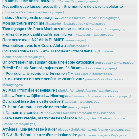
La famille, une bonne nouvelle ?
(
la famille
/
témoignages
)
Accueillir et se laisser accueillir… Une manière de vivre la solidarité
(
Solidarité - bienfaisance
/
témoignages
)
Indes : Une leçon de courage …
(
Maristes hors de France
/
témoignages
)
Mon parcours d’homme
(
Solidarité - bienfaisance
/
témoignages
)
Témoignage : Un Frère Mariste visiteur de prison
(
prisons
/
témoignages
)
« Allez dire aux captifs qu’ils sont libres ! »
(
prisons
/
témoignages
)
gr
Rencontre avec M
Alain PLANET
(
témoignages
)
Evangéliser avec le « Cours Alpha »
(
témoignages
)
Collaboration « B.I.S. » et « Franciscan International »
(
Solidarité -
bienfaisance
/
témoignages
)
Un professeur musulman dans une école catholique
(
éducation
/
témoignages
)
Brésil : Fr. Luiz Santini, toujours actif à 80 ans
(
Brésil
/
témoignages
)
« Pourquoi ai-je repris une formation ? »
(
Les laïcs
/
témoignages
)
Fr. Alexandre Lefebvre décédé le 20 août 2002
(
biographies
/
Les laïcs
/
témoignages
)
Au Mali. Infirmière et solidaire !
(
Solidarité - bienfaisance
/
témoignages
)
Lille … Rome … Djibouti … Nicaragua
(
Solidarité - bienfaisance
/
témoignages
)
Qu’allait-il faire dans cette galère ?
(
prisons
/
témoignages
)
Fr. Henri Catteau : une vie de retraité
(
témoignages
)
« Ta main me conduit »
(
Les Soeurs Maristes
/
témoignages
/
vocation
)
Frère Henri Vergès, martyr de l’espérance
(
biographies
/
Maristes hors de
France
/
témoignages
)
Athènes : une jeunesse à aider
(
Grèce
/
Solidarité - bienfaisance
/
témoignages
)
R.C.A. Berbérati : Lettre d’un missionnaire
(
RCA
/
témoignages
/
Voyages -