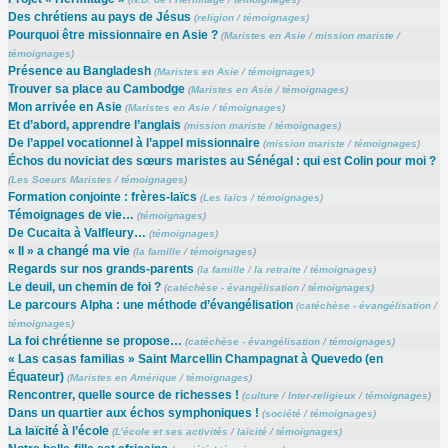
Des chrétiens au pays de Jésus
(
religion
/
témoignages
)
Pourquoi être missionnaire en Asie ?
(
Maristes en Asie
/
mission mariste
/
témoignages
)
Présence au Bangladesh
(
Maristes en Asie
/
témoignages
)
Trouver sa place au Cambodge
(
Maristes en Asie
/
témoignages
)
Mon arrivée en Asie
(
Maristes en Asie
/
témoignages
)
Et d’abord, apprendre l’anglais
(
mission mariste
/
témoignages
)
De l’appel vocationnel à l’appel missionnaire
(
mission mariste
/
témoignages
)
Échos du noviciat des sœurs maristes au Sénégal : qui est Colin pour moi ?
(
Les Soeurs Maristes
/
témoignages
)
Formation conjointe : frères-laïcs
(
Les laïcs
/
témoignages
)
Témoignages de vie…
(
témoignages
)
De Cucaita à Valfleury…
(
témoignages
)
« Il » a changé ma vie
(
la famille
/
témoignages
)
Regards sur nos grands-parents
(
la famille
/
la retraite
/
témoignages
)
Le deuil, un chemin de foi ?
(
catéchèse - évangélisation
/
témoignages
)
Le parcours Alpha : une méthode d’évangélisation
(
catéchèse - évangélisation
/
témoignages
)
La foi chrétienne se propose…
(
catéchèse - évangélisation
/
témoignages
)
« Las casas familias » Saint Marcellin Champagnat à Quevedo (en
Équateur)
(
Maristes en Amérique
/
témoignages
)
Rencontrer, quelle source de richesses !
(
culture
/
Inter-religieux
/
témoignages
)
Dans un quartier aux échos symphoniques !
(
société
/
témoignages
)
La laïcité à l’école
(
L’école et ses activités
/
laïcité
/
témoignages
)