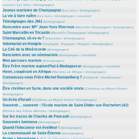
Laurent
/
Les laïcs
/
témoignages
)
Jeunes maristes de Champagnat
(
Les laïcs
/
témoignages
)
La vie à faire naître
(
Les laïcs
/
témoignages
/
vocation
)
Témoignages des JMJ
(
témoignages
)
gr
Rencontre avec M
Jean-Yves Riocreux
(
Marcellin Champagnat
/
témoignages
)
Saint Marcellin en Tricastin
(
Marcellin Champagnat
/
témoignages
)
Champagnat, où es-tu ?
(
éducation
/
témoignages
)
Volontariat en Hongrie
(
Catalogne - Espagne
/
Hongrie
/
témoignages
)
La Cité de la Miséricorde
(
témoignages
)
Rencontre avec un séminariste
(
témoignages
/
vocation
)
Mon parcours mariste
(
témoignages
)
Être Frère mariste aujourd’hui à Madagascar
(
témoignages
/
vocation
)
Henri, coopérant en Afrique
(
Maristes en Afrique
/
témoignages
)
Connaissez-vous Frère Michel Rampelberg ?
(
Solidarité - bienfaisance
/
témoignages
)
Être chrétien en Syrie, dans une société mixte
(
Chrétiens au Moyen Orient
/
témoignages
)
Un écho d’Israël
(
Chrétiens au Moyen Orient
/
témoignages
)
Souvenir… souvenir : l’école mariste de Saint-Didier-sur-Rochefort (42)
(
Histoire des Frères Maristes
/
témoignages
)
Sur les traces de Charles de Foucault
(
témoignages
)
Souvenirs lumineux
(
témoignages
)
Quand l’éducateur est éveilleur !
(
témoignages
)
La communauté de Saint-Étienne
(
témoignages
)
Projet « Hermitage »
(
N.D. de l’Hermitage
/
témoignages
)