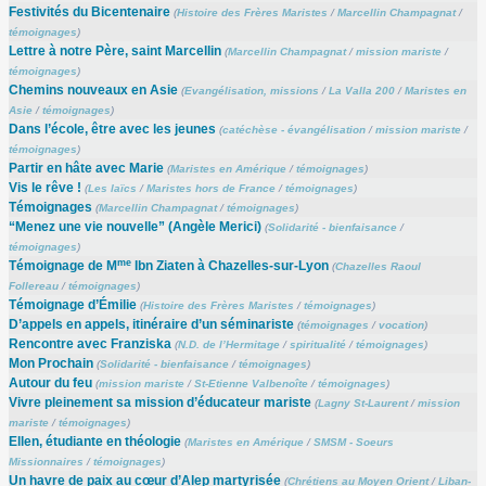
Festivités du Bicentenaire
(
Histoire des Frères Maristes
/
Marcellin Champagnat
/
témoignages
)
Lettre à notre Père, saint Marcellin
(
Marcellin Champagnat
/
mission mariste
/
témoignages
)
Chemins nouveaux en Asie
(
Evangélisation, missions
/
La Valla 200
/
Maristes en
Asie
/
témoignages
)
Dans l’école, être avec les jeunes
(
catéchèse - évangélisation
/
mission mariste
/
témoignages
)
Partir en hâte avec Marie
(
Maristes en Amérique
/
témoignages
)
Vis le rêve !
(
Les laïcs
/
Maristes hors de France
/
témoignages
)
Témoignages
(
Marcellin Champagnat
/
témoignages
)
“Menez une vie nouvelle” (Angèle Merici)
(
Solidarité - bienfaisance
/
témoignages
)
me
Témoignage de M
Ibn Ziaten à Chazelles-sur-Lyon
(
Chazelles Raoul
Follereau
/
témoignages
)
Témoignage d’Émilie
(
Histoire des Frères Maristes
/
témoignages
)
D’appels en appels, itinéraire d’un séminariste
(
témoignages
/
vocation
)
Rencontre avec Franziska
(
N.D. de l’Hermitage
/
spiritualité
/
témoignages
)
Mon Prochain
(
Solidarité - bienfaisance
/
témoignages
)
Autour du feu
(
mission mariste
/
St-Etienne Valbenoîte
/
témoignages
)
Vivre pleinement sa mission d’éducateur mariste
(
Lagny St-Laurent
/
mission
mariste
/
témoignages
)
Ellen, étudiante en théologie
(
Maristes en Amérique
/
SMSM - Soeurs
Missionnaires
/
témoignages
)
Un havre de paix au cœur d’Alep martyrisée
(
Chrétiens au Moyen Orient
/
Liban-