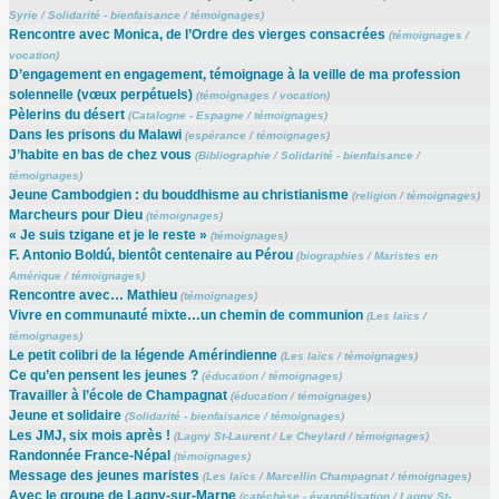
Syrie
/
Solidarité - bienfaisance
/
témoignages
)
Rencontre avec Monica, de l’Ordre des vierges consacrées
(
témoignages
/
vocation
)
D’engagement en engagement, témoignage à la veille de ma profession
solennelle (vœux perpétuels)
(
témoignages
/
vocation
)
Pèlerins du désert
(
Catalogne - Espagne
/
témoignages
)
Dans les prisons du Malawi
(
espérance
/
témoignages
)
J’habite en bas de chez vous
(
Bibliographie
/
Solidarité - bienfaisance
/
témoignages
)
Jeune Cambodgien : du bouddhisme au christianisme
(
religion
/
témoignages
)
Marcheurs pour Dieu
(
témoignages
)
« Je suis tzigane et je le reste »
(
témoignages
)
F. Antonio Boldú, bientôt centenaire au Pérou
(
biographies
/
Maristes en
Amérique
/
témoignages
)
Rencontre avec… Mathieu
(
témoignages
)
Vivre en communauté mixte…un chemin de communion
(
Les laïcs
/
témoignages
)
Le petit colibri de la légende Amérindienne
(
Les laïcs
/
témoignages
)
Ce qu’en pensent les jeunes ?
(
éducation
/
témoignages
)
Travailler à l’école de Champagnat
(
éducation
/
témoignages
)
Jeune et solidaire
(
Solidarité - bienfaisance
/
témoignages
)
Les JMJ, six mois après !
(
Lagny St-Laurent
/
Le Cheylard
/
témoignages
)
Randonnée France-Népal
(
témoignages
)
Message des jeunes maristes
(
Les laïcs
/
Marcellin Champagnat
/
témoignages
)
Avec le groupe de Lagny-sur-Marne
(
catéchèse - évangélisation
/
Lagny St-