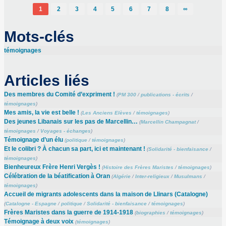
1
2
3
4
5
6
7
8
∞
Mots-clés
témoignages
Articles liés
Des membres du Comité d’expriment !
(
PM 300
/
publications - écrits
/
témoignages
)
Mes amis, la vie est belle !
(
Les Anciens Elèves
/
témoignages
)
Des jeunes Libanais sur les pas de Marcellin…
(
Marcellin Champagnat
/
témoignages
/
Voyages - échanges
)
Témoignage d’un élu
(
politique
/
témoignages
)
Et le colibri ? À chacun sa part, ici et maintenant !
(
Solidarité - bienfaisance
/
témoignages
)
Bienheureux Frère Henri Vergès !
(
Histoire des Frères Maristes
/
témoignages
)
Célébration de la béatification à Oran
(
Algérie
/
Inter-religieux
/
Musulmans
/
témoignages
)
Accueil de migrants adolescents dans la maison de Llinars (Catalogne)
(
Catalogne - Espagne
/
politique
/
Solidarité - bienfaisance
/
témoignages
)
Frères Maristes dans la guerre de 1914-1918
(
biographies
/
témoignages
)
Témoignage à deux voix
(
témoignages
)