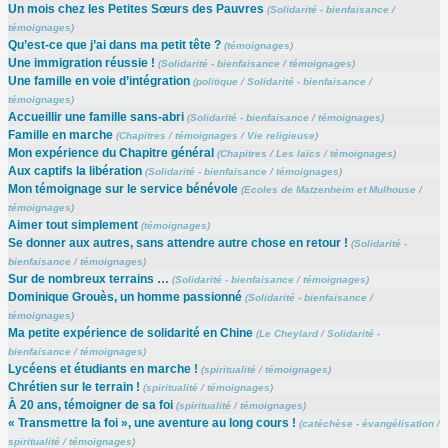
Un mois chez les Petites Sœurs des Pauvres
(
Solidarité - bienfaisance
/
témoignages
)
Qu’est-ce que j’ai dans ma petit tête ?
(
témoignages
)
Une immigration réussie !
(
Solidarité - bienfaisance
/
témoignages
)
Une famille en voie d’intégration
(
politique
/
Solidarité - bienfaisance
/
témoignages
)
Accueillir une famille sans-abri
(
Solidarité - bienfaisance
/
témoignages
)
Famille en marche
(
Chapitres
/
témoignages
/
Vie religieuse
)
Mon expérience du Chapitre général
(
Chapitres
/
Les laïcs
/
témoignages
)
Aux captifs la libération
(
Solidarité - bienfaisance
/
témoignages
)
Mon témoignage sur le service bénévole
(
Ecoles de Matzenheim et Mulhouse
/
témoignages
)
Aimer tout simplement
(
témoignages
)
Se donner aux autres, sans attendre autre chose en retour !
(
Solidarité -
bienfaisance
/
témoignages
)
Sur de nombreux terrains …
(
Solidarité - bienfaisance
/
témoignages
)
Dominique Grouès, un homme passionné
(
Solidarité - bienfaisance
/
témoignages
)
Ma petite expérience de solidarité en Chine
(
Le Cheylard
/
Solidarité -
bienfaisance
/
témoignages
)
Lycéens et étudiants en marche !
(
spiritualité
/
témoignages
)
Chrétien sur le terrain !
(
spiritualité
/
témoignages
)
À 20 ans, témoigner de sa foi
(
spiritualité
/
témoignages
)
« Transmettre la foi », une aventure au long cours !
(
catéchèse - évangélisation
/
spiritualité
/
témoignages
)