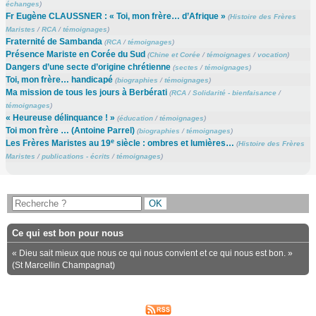
échanges
)
Fr Eugène CLAUSSNER : « Toi, mon frère… d’Afrique »
(
Histoire des Frères
Maristes
/
RCA
/
témoignages
)
Fraternité de Sambanda
(
RCA
/
témoignages
)
Présence Mariste en Corée du Sud
(
Chine et Corée
/
témoignages
/
vocation
)
Dangers d’une secte d’origine chrétienne
(
sectes
/
témoignages
)
Toi, mon frère… handicapé
(
biographies
/
témoignages
)
Ma mission de tous les jours à Berbérati
(
RCA
/
Solidarité - bienfaisance
/
témoignages
)
« Heureuse délinquance ! »
(
éducation
/
témoignages
)
Toi mon frère … (Antoine Parrel)
(
biographies
/
témoignages
)
e
Les Frères Maristes au 19
siècle : ombres et lumières…
(
Histoire des Frères
Maristes
/
publications - écrits
/
témoignages
)
Ce qui est bon pour nous
« Dieu sait mieux que nous ce qui nous convient et ce qui nous est bon. »
(St Marcellin Champagnat)