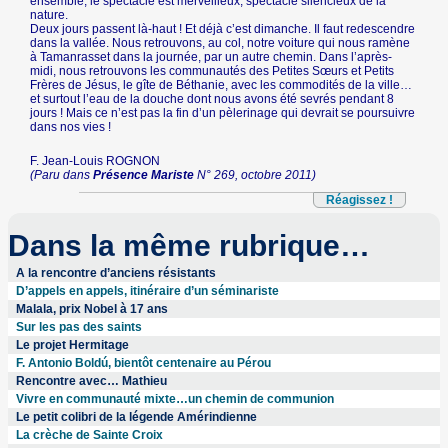
ensemble, le spectacle est merveilleux, spectacle silencieux de la
nature.
Deux jours passent là-haut ! Et déjà c’est dimanche. Il faut redescendre
dans la vallée. Nous retrouvons, au col, notre voiture qui nous ramène
à Tamanrasset dans la journée, par un autre chemin. Dans l’après-
midi, nous retrouvons les communautés des Petites Sœurs et Petits
Frères de Jésus, le gîte de Béthanie, avec les commodités de la ville…
et surtout l’eau de la douche dont nous avons été sevrés pendant 8
jours ! Mais ce n’est pas la fin d’un pèlerinage qui devrait se poursuivre
dans nos vies !
F. Jean-Louis ROGNON
(Paru dans
Présence Mariste
N° 269, octobre 2011)
Réagissez !
Dans la même rubrique…
A la rencontre d’anciens résistants
D’appels en appels, itinéraire d’un séminariste
Malala, prix Nobel à 17 ans
Sur les pas des saints
Le projet Hermitage
F. Antonio Boldú, bientôt centenaire au Pérou
Rencontre avec… Mathieu
Vivre en communauté mixte…un chemin de communion
Le petit colibri de la légende Amérindienne
La crèche de Sainte Croix