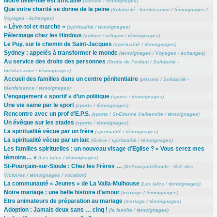
Notre belle-fille est africaine
(
société
/
témoignages
)
Que votre charité se donne de la peine
(
Solidarité - bienfaisance
/
témoignages
/
Voyages - échanges
)
« Lève-toi et marche »
(
spiritualité
/
témoignages
)
Pèlerinage chez les Hindous
(
culture
/
religion
/
témoignages
)
Le Puy, sur le chemin de Saint-Jacques
(
spiritualité
/
témoignages
)
Sydney : appelés à transformer le monde
(
témoignages
/
Voyages - échanges
)
Au service des droits des personnes
(
Droits de l’enfant
/
Solidarité -
bienfaisance
/
témoignages
)
Accueil des familles dans un centre pénitentiaire
(
prisons
/
Solidarité -
bienfaisance
/
témoignages
)
L’engagement « sportif » d’un politique
(
sports
/
témoignages
)
Une vie saine par le sport
(
sports
/
témoignages
)
Rencontre avec un prof d’E.P.S.
(
sports
/
St-Etienne Valbenoîte
/
témoignages
)
Un évêque sur les stades
(
sports
/
témoignages
)
La spiritualité vécue par un frère
(
spiritualité
/
témoignages
)
La spiritualité vécue par un laïc
(
Grèce
/
spiritualité
/
témoignages
)
Les familles spirituelles : un nouveau visage d’Eglise ? « Vous serez mes
témoins… »
(
Les laïcs
/
témoignages
)
St-Pourçain-sur-Sioule : Chez les Frères …
(
St-Pourçain/Sioule - N.D. des
Victoires
/
témoignages
/
vocation
)
La communauté « Jeunes » de La Valla-Mulhouse
(
Les laïcs
/
témoignages
)
Notre mariage : une belle histoire d’amour
(
mariage
/
témoignages
)
Etre animateurs de préparation au mariage
(
mariage
/
témoignages
)
Adoption : Jamais deux sans … cinq !
(
la famille
/
témoignages
)