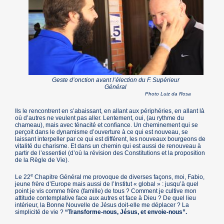
Geste d’onction avant l’élection du F. Supérieur
Général
Photo Luiz da Rosa
Ils le rencontrent en s’abaissant, en allant aux périphéries, en allant là
où d’autres ne veulent pas aller. Lentement, oui, (au rythme du
chameau), mais avec ténacité et confiance. Un cheminement qui se
perçoit dans le dynamisme d’ouverture à ce qui est nouveau, se
laissant interpeller par ce qui est différent, les nouveaux bourgeons de
vitalité du charisme. Et dans un chemin qui est aussi de renouveau à
partir de l’essentiel (d’où la révision des Constitutions et la proposition
de la Règle de Vie).
e
Le 22
Chapitre Général me provoque de diverses façons, moi, Fabio,
jeune frère d’Europe mais aussi de l’Institut « global » : jusqu’à quel
point je vis comme frère (famille) de tous ? Comment je cultive mon
attitude contemplative face aux autres et face à Dieu ? De quel lieu
intérieur, la Bonne Nouvelle de Jésus doit-elle me déplacer ? La
simplicité de vie ?
“Transforme-nous, Jésus, et envoie-nous”.