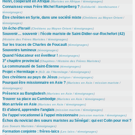
Henri, coopérant en Afrique
(
Maristes en Afrique
/
témoignages
)
Connaissez-vous Frère Michel Rampelberg ?
(
Solidarité - bienfaisance
/
témoignages
)
Être chrétien en Syrie, dans une société mixte
(
Chrétiens au Moyen Orient
/
témoignages
)
Un écho d’Israël
(
Chrétiens au Moyen Orient
/
témoignages
)
Souvenir… souvenir : l’école mariste de Saint-Didier-sur-Rochefort (42)
(
Histoire des Frères Maristes
/
témoignages
)
Sur les traces de Charles de Foucault
(
témoignages
)
Souvenirs lumineux
(
témoignages
)
Quand l’éducateur est éveilleur !
(
témoignages
)
e
3
chapitre provincial
(
Chapitres
/
Histoire des Frères Maristes
)
La communauté de Saint-Étienne
(
témoignages
)
Projet « Hermitage »
(
N.D. de l’Hermitage
/
témoignages
)
Des chrétiens au pays de Jésus
(
religion
/
témoignages
)
Pourquoi être missionnaire en Asie ?
(
Maristes en Asie
/
mission mariste
/
témoignages
)
Présence au Bangladesh
(
Maristes en Asie
/
témoignages
)
Trouver sa place au Cambodge
(
Maristes en Asie
/
témoignages
)
Mon arrivée en Asie
(
Maristes en Asie
/
témoignages
)
Et d’abord, apprendre l’anglais
(
mission mariste
/
témoignages
)
De l’appel vocationnel à l’appel missionnaire
(
mission mariste
/
témoignages
)
Échos du noviciat des sœurs maristes au Sénégal : qui est Colin pour moi ?
(
Les Soeurs Maristes
/
témoignages
)
Formation conjointe : frères-laïcs
(
Les laïcs
/
témoignages
)