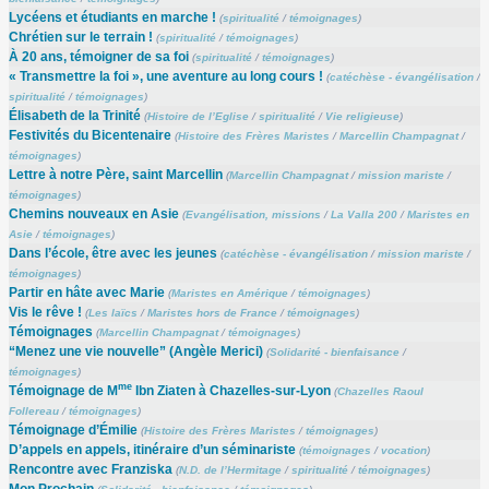
Lycéens et étudiants en marche !
(
spiritualité
/
témoignages
)
Chrétien sur le terrain !
(
spiritualité
/
témoignages
)
À 20 ans, témoigner de sa foi
(
spiritualité
/
témoignages
)
« Transmettre la foi », une aventure au long cours !
(
catéchèse - évangélisation
/
spiritualité
/
témoignages
)
Élisabeth de la Trinité
(
Histoire de l’Eglise
/
spiritualité
/
Vie religieuse
)
Festivités du Bicentenaire
(
Histoire des Frères Maristes
/
Marcellin Champagnat
/
témoignages
)
Lettre à notre Père, saint Marcellin
(
Marcellin Champagnat
/
mission mariste
/
témoignages
)
Chemins nouveaux en Asie
(
Evangélisation, missions
/
La Valla 200
/
Maristes en
Asie
/
témoignages
)
Dans l’école, être avec les jeunes
(
catéchèse - évangélisation
/
mission mariste
/
témoignages
)
Partir en hâte avec Marie
(
Maristes en Amérique
/
témoignages
)
Vis le rêve !
(
Les laïcs
/
Maristes hors de France
/
témoignages
)
Témoignages
(
Marcellin Champagnat
/
témoignages
)
“Menez une vie nouvelle” (Angèle Merici)
(
Solidarité - bienfaisance
/
témoignages
)
me
Témoignage de M
Ibn Ziaten à Chazelles-sur-Lyon
(
Chazelles Raoul
Follereau
/
témoignages
)
Témoignage d’Émilie
(
Histoire des Frères Maristes
/
témoignages
)
D’appels en appels, itinéraire d’un séminariste
(
témoignages
/
vocation
)
Rencontre avec Franziska
(
N.D. de l’Hermitage
/
spiritualité
/
témoignages
)
Mon Prochain