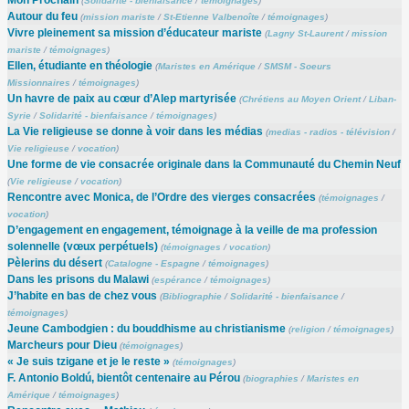
(
Solidarité - bienfaisance
/
témoignages
)
Autour du feu
(
mission mariste
/
St-Etienne Valbenoîte
/
témoignages
)
Vivre pleinement sa mission d’éducateur mariste
(
Lagny St-Laurent
/
mission
mariste
/
témoignages
)
Ellen, étudiante en théologie
(
Maristes en Amérique
/
SMSM - Soeurs
Missionnaires
/
témoignages
)
Un havre de paix au cœur d’Alep martyrisée
(
Chrétiens au Moyen Orient
/
Liban-
Syrie
/
Solidarité - bienfaisance
/
témoignages
)
La Vie religieuse se donne à voir dans les médias
(
medias - radios - télévision
/
Vie religieuse
/
vocation
)
Une forme de vie consacrée originale dans la Communauté du Chemin Neuf
(
Vie religieuse
/
vocation
)
Rencontre avec Monica, de l’Ordre des vierges consacrées
(
témoignages
/
vocation
)
D’engagement en engagement, témoignage à la veille de ma profession
solennelle (vœux perpétuels)
(
témoignages
/
vocation
)
Pèlerins du désert
(
Catalogne - Espagne
/
témoignages
)
Dans les prisons du Malawi
(
espérance
/
témoignages
)
J’habite en bas de chez vous
(
Bibliographie
/
Solidarité - bienfaisance
/
témoignages
)
Jeune Cambodgien : du bouddhisme au christianisme
(
religion
/
témoignages
)
Marcheurs pour Dieu
(
témoignages
)
« Je suis tzigane et je le reste »
(
témoignages
)
F. Antonio Boldú, bientôt centenaire au Pérou
(
biographies
/
Maristes en
Amérique
/
témoignages
)