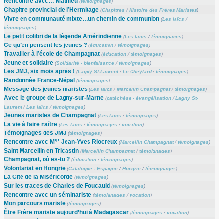
Rencontre avec… Mathieu
(
témoignages
)
Chapitre provincial de l’Hermitage
(
Chapitres
/
Histoire des Frères Maristes
)
Vivre en communauté mixte…un chemin de communion
(
Les laïcs
/
témoignages
)
Le petit colibri de la légende Amérindienne
(
Les laïcs
/
témoignages
)
Ce qu’en pensent les jeunes ?
(
éducation
/
témoignages
)
Travailler à l’école de Champagnat
(
éducation
/
témoignages
)
Jeune et solidaire
(
Solidarité - bienfaisance
/
témoignages
)
Les JMJ, six mois après !
(
Lagny St-Laurent
/
Le Cheylard
/
témoignages
)
Randonnée France-Népal
(
témoignages
)
Message des jeunes maristes
(
Les laïcs
/
Marcellin Champagnat
/
témoignages
)
Avec le groupe de Lagny-sur-Marne
(
catéchèse - évangélisation
/
Lagny St-
Laurent
/
Les laïcs
/
témoignages
)
Jeunes maristes de Champagnat
(
Les laïcs
/
témoignages
)
La vie à faire naître
(
Les laïcs
/
témoignages
/
vocation
)
Témoignages des JMJ
(
témoignages
)
gr
Rencontre avec M
Jean-Yves Riocreux
(
Marcellin Champagnat
/
témoignages
)
Saint Marcellin en Tricastin
(
Marcellin Champagnat
/
témoignages
)
Champagnat, où es-tu ?
(
éducation
/
témoignages
)
Volontariat en Hongrie
(
Catalogne - Espagne
/
Hongrie
/
témoignages
)
La Cité de la Miséricorde
(
témoignages
)
Sur les traces de Charles de Foucauld
(
témoignages
)
Rencontre avec un séminariste
(
témoignages
/
vocation
)
Mon parcours mariste
(
témoignages
)
Être Frère mariste aujourd’hui à Madagascar
(
témoignages
/
vocation
)