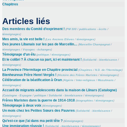
Chapitres
Articles liés
Des membres du Comité d’expriment !
(
PM 300
/
publications - écrits
/
témoignages
)
Mes amis, la vie est belle !
(
Les Anciens Elèves
/
témoignages
)
Des jeunes Libanais sur les pas de Marcellin…
(
Marcellin Champagnat
/
témoignages
/
Voyages - échanges
)
Témoignage d’un élu
(
politique
/
témoignages
)
Et le colibri ? À chacun sa part, ici et maintenant !
(
Solidarité - bienfaisance
/
témoignages
)
La Province l’Hermitage en Chapitre provincial
(
Chapitres
/
N.D. de l’Hermitage
)
Bienheureux Frère Henri Vergès !
(
Histoire des Frères Maristes
/
témoignages
)
Célébration de la béatification à Oran
(
Algérie
/
Inter-religieux
/
Musulmans
/
témoignages
)
Accueil de migrants adolescents dans la maison de Llinars (Catalogne)
(
Catalogne - Espagne
/
politique
/
Solidarité - bienfaisance
/
témoignages
)
Frères Maristes dans la guerre de 1914-1918
(
biographies
/
témoignages
)
Témoignage à deux voix
(
témoignages
)
Un mois chez les Petites Sœurs des Pauvres
(
Solidarité - bienfaisance
/
témoignages
)
Qu’est-ce que j’ai dans ma petit tête ?
(
témoignages
)
Une immigration réussie !
(
Solidarité - bienfaisance
/
témoignages
)