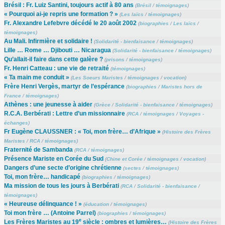
Brésil : Fr. Luiz Santini, toujours actif à 80 ans
(
Brésil
/
témoignages
)
« Pourquoi ai-je repris une formation ? »
(
Les laïcs
/
témoignages
)
Fr. Alexandre Lefebvre décédé le 20 août 2002
(
biographies
/
Les laïcs
/
témoignages
)
Au Mali. Infirmière et solidaire !
(
Solidarité - bienfaisance
/
témoignages
)
Lille … Rome … Djibouti … Nicaragua
(
Solidarité - bienfaisance
/
témoignages
)
Qu’allait-il faire dans cette galère ?
(
prisons
/
témoignages
)
Fr. Henri Catteau : une vie de retraité
(
témoignages
)
« Ta main me conduit »
(
Les Soeurs Maristes
/
témoignages
/
vocation
)
Frère Henri Vergès, martyr de l’espérance
(
biographies
/
Maristes hors de
France
/
témoignages
)
Athènes : une jeunesse à aider
(
Grèce
/
Solidarité - bienfaisance
/
témoignages
)
R.C.A. Berbérati : Lettre d’un missionnaire
(
RCA
/
témoignages
/
Voyages -
échanges
)
Fr Eugène CLAUSSNER : « Toi, mon frère… d’Afrique »
(
Histoire des Frères
Maristes
/
RCA
/
témoignages
)
Fraternité de Sambanda
(
RCA
/
témoignages
)
Présence Mariste en Corée du Sud
(
Chine et Corée
/
témoignages
/
vocation
)
Dangers d’une secte d’origine chrétienne
(
sectes
/
témoignages
)
Toi, mon frère… handicapé
(
biographies
/
témoignages
)
Ma mission de tous les jours à Berbérati
(
RCA
/
Solidarité - bienfaisance
/
témoignages
)
« Heureuse délinquance ! »
(
éducation
/
témoignages
)
Toi mon frère … (Antoine Parrel)
(
biographies
/
témoignages
)
e
Les Frères Maristes au 19
siècle : ombres et lumières…
(
Histoire des Frères