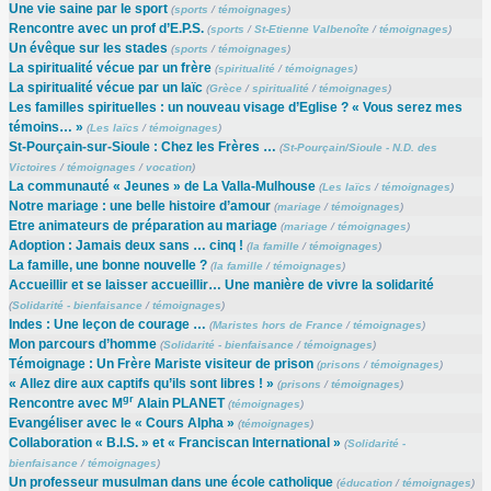
Une vie saine par le sport
(
sports
/
témoignages
)
Rencontre avec un prof d’E.P.S.
(
sports
/
St-Etienne Valbenoîte
/
témoignages
)
Un évêque sur les stades
(
sports
/
témoignages
)
La spiritualité vécue par un frère
(
spiritualité
/
témoignages
)
La spiritualité vécue par un laïc
(
Grèce
/
spiritualité
/
témoignages
)
Les familles spirituelles : un nouveau visage d’Eglise ? « Vous serez mes
témoins… »
(
Les laïcs
/
témoignages
)
St-Pourçain-sur-Sioule : Chez les Frères …
(
St-Pourçain/Sioule - N.D. des
Victoires
/
témoignages
/
vocation
)
La communauté « Jeunes » de La Valla-Mulhouse
(
Les laïcs
/
témoignages
)
Notre mariage : une belle histoire d’amour
(
mariage
/
témoignages
)
Etre animateurs de préparation au mariage
(
mariage
/
témoignages
)
Adoption : Jamais deux sans … cinq !
(
la famille
/
témoignages
)
La famille, une bonne nouvelle ?
(
la famille
/
témoignages
)
Accueillir et se laisser accueillir… Une manière de vivre la solidarité
(
Solidarité - bienfaisance
/
témoignages
)
Indes : Une leçon de courage …
(
Maristes hors de France
/
témoignages
)
Mon parcours d’homme
(
Solidarité - bienfaisance
/
témoignages
)
Témoignage : Un Frère Mariste visiteur de prison
(
prisons
/
témoignages
)
« Allez dire aux captifs qu’ils sont libres ! »
(
prisons
/
témoignages
)
gr
Rencontre avec M
Alain PLANET
(
témoignages
)
Evangéliser avec le « Cours Alpha »
(
témoignages
)
Collaboration « B.I.S. » et « Franciscan International »
(
Solidarité -
bienfaisance
/
témoignages
)
Un professeur musulman dans une école catholique
(
éducation
/
témoignages
)