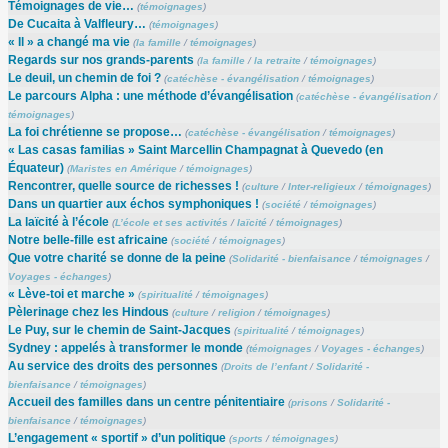
Témoignages de vie…
(
témoignages
)
De Cucaita à Valfleury…
(
témoignages
)
« Il » a changé ma vie
(
la famille
/
témoignages
)
Regards sur nos grands-parents
(
la famille
/
la retraite
/
témoignages
)
Le deuil, un chemin de foi ?
(
catéchèse - évangélisation
/
témoignages
)
Le parcours Alpha : une méthode d’évangélisation
(
catéchèse - évangélisation
/
témoignages
)
La foi chrétienne se propose…
(
catéchèse - évangélisation
/
témoignages
)
« Las casas familias » Saint Marcellin Champagnat à Quevedo (en
Équateur)
(
Maristes en Amérique
/
témoignages
)
Rencontrer, quelle source de richesses !
(
culture
/
Inter-religieux
/
témoignages
)
Dans un quartier aux échos symphoniques !
(
société
/
témoignages
)
La laïcité à l’école
(
L’école et ses activités
/
laïcité
/
témoignages
)
Notre belle-fille est africaine
(
société
/
témoignages
)
Que votre charité se donne de la peine
(
Solidarité - bienfaisance
/
témoignages
/
Voyages - échanges
)
« Lève-toi et marche »
(
spiritualité
/
témoignages
)
Pèlerinage chez les Hindous
(
culture
/
religion
/
témoignages
)
Le Puy, sur le chemin de Saint-Jacques
(
spiritualité
/
témoignages
)
Sydney : appelés à transformer le monde
(
témoignages
/
Voyages - échanges
)
Au service des droits des personnes
(
Droits de l’enfant
/
Solidarité -
bienfaisance
/
témoignages
)
Accueil des familles dans un centre pénitentiaire
(
prisons
/
Solidarité -
bienfaisance
/
témoignages
)
L’engagement « sportif » d’un politique
(
sports
/
témoignages
)