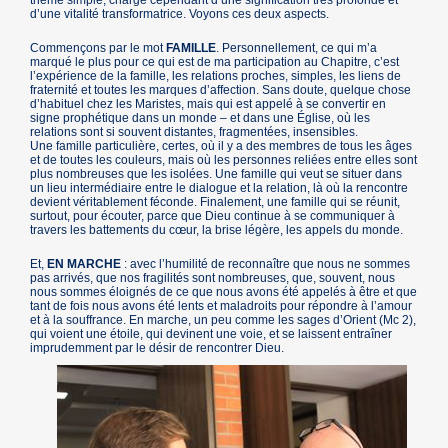
d’une vitalité transformatrice. Voyons ces deux aspects.
Commençons par le mot
FAMILLE
. Personnellement, ce qui m’a
marqué le plus pour ce qui est de ma participation au Chapitre, c’est
l’expérience de la famille, les relations proches, simples, les liens de
fraternité et toutes les marques d’affection. Sans doute, quelque chose
d’habituel chez les Maristes, mais qui est appelé à se convertir en
signe prophétique dans un monde – et dans une Église, où les
relations sont si souvent distantes, fragmentées, insensibles.
Une famille particulière, certes, où il y a des membres de tous les âges
et de toutes les couleurs, mais où les personnes reliées entre elles sont
plus nombreuses que les isolées. Une famille qui veut se situer dans
un lieu intermédiaire entre le dialogue et la relation, là où la rencontre
devient véritablement féconde. Finalement, une famille qui se réunit,
surtout, pour écouter, parce que Dieu continue à se communiquer à
travers les battements du cœur, la brise légère, les appels du monde.
Et,
EN MARCHE
: avec l’humilité de reconnaître que nous ne sommes
pas arrivés, que nos fragilités sont nombreuses, que, souvent, nous
nous sommes éloignés de ce que nous avons été appelés à être et que
tant de fois nous avons été lents et maladroits pour répondre à l’amour
et à la souffrance. En marche, un peu comme les sages d’Orient (Mc 2),
qui voient une étoile, qui devinent une voie, et se laissent entraîner
imprudemment par le désir de rencontrer Dieu.