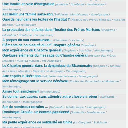
Une famille en voie d’intégration
(
politique
/
Solidarité - bienfaisance
/
témoignages
)
Accueillir une famille sans-abri
(
Solidarité - bienfaisance
/
témoignages
)
Quoi de neuf dans les textes de l’Institut ?
(
Histoire des Frères Maristes
/
mission
mariste
/
Vie religieuse
)
La protection des enfants dans l’Institut des Frères Maristes
(
Chapitres
/
éducation
/
Solidarité - bienfaisance
)
À propos du mot communion…
(
Chapitres
/
Les laïcs
)
e
Éléments de nouveauté du 22
Chapitre général
(
Chapitres
)
Mon expérience du Chapitre général
(
Chapitres
/
Les laïcs
/
témoignages
)
Quelques éléments du message du Chapitre général
(
Histoire des Frères
Maristes
/
mission mariste
/
Vie religieuse
)
Le Chapitre général dans la dynamique du Bicentenaire
(
Chapitres
/
Histoire
des Frères Maristes
/
Maristes en Amérique
/
Vie religieuse
)
Aux captifs la libération
(
Solidarité - bienfaisance
/
témoignages
)
Mon témoignage sur le service bénévole
(
Ecoles de Matzenheim et Mulhouse
/
témoignages
)
Aimer tout simplement
(
témoignages
)
Se donner aux autres, sans attendre autre chose en retour !
(
Solidarité -
bienfaisance
/
témoignages
)
Sur de nombreux terrains …
(
Solidarité - bienfaisance
/
témoignages
)
Dominique Grouès, un homme passionné
(
Solidarité - bienfaisance
/
témoignages
)
Ma petite expérience de solidarité en Chine
(
Le Cheylard
/
Solidarité -
bienfaisance
/
témoignages
)