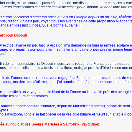
her oncle, mis au courant, passe à la maison, me dissuade d’entrer chez ces sœurs 
 Sœurs franciscaines cher­chent des institutrices pour Djibouti, va donc faire une e
tu auras l’occasion d’aider ton oncle qui est en Ethiopie depuis un an. Prie, réfléchi
 prié, réfléchi un petit peu, voyant tous les avantages de cette proposition allécha
ndaient des institutrices. Quelle bonne aubaine !
]
rt pour Djibouti
irectrice, avertie un peu tard, à Arpajon, m’a demandé de faire la rentrée scolaire
ine, je prenais l’avion pour atterrir sur la terre africaine, à peu près en même te
au.]
 fin de l’année scolaire, (à Djibouti) nous avons regagné la France pour les quatre
es, même prédicateur, ma décision s’affirme, mais j’ai promis d’être là pour une no
a fin de l’année scolaire, nous avons regagné la France pour les quatre mois de v
icateur, ma décision s’affirme, mais j’ai promis d’être là pour une nouvelle année sc
cle m’invite à un voyage dans le Nord de la France où il travaille près des aveugle
aître les soeurs franciscaines.
nouvelle année scolaire s’amorce, départ de Marseille en bateau, panne de neuf jo
ypte !
ois d’octobre, l’oncle se fait opérer de la vésicule biliaire et meurt sur la table d’opé
ée au noviciat des Soeurs Maristes à Saint-Prix (Val d’Oise)