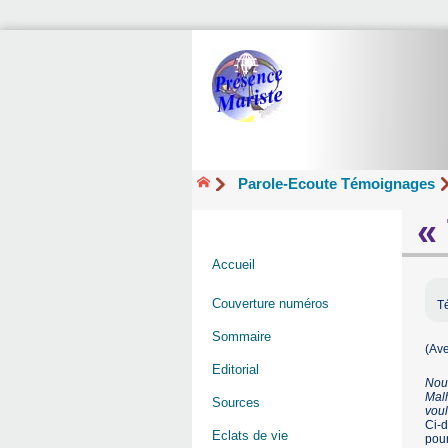
Parole-Ecoute Témoignages
«
Accueil
Couverture numéros
Té
Sommaire
(Ave
Editorial
Nous
Malh
Sources
voul
Ci-d
Eclats de vie
pour