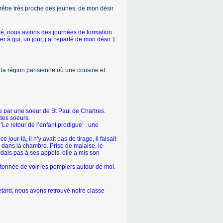
prêtre très proche des jeunes, de mon désir
ré, nous avions des journées de formation
 qui, un jour, j’ai reparlé de mon désir. ]
 la région pari­sienne où une cousine et
ée par une soeur de St Paul de Chartres.
des soeurs.
Le retour de l’enfant prodigue’ : une
our-là, il n’y avait pas de tirage, il faisait
dans la chambre. Prise de malaise, le
ondais pas à ses appels, elle a mis son
t étonnée de voir les pompiers autour de moi.
etard, nous avons retrouvé notre classe