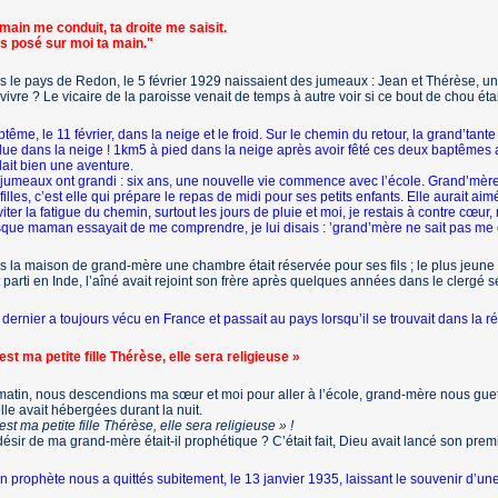
main me conduit, ta droite me saisit.
s posé sur moi ta main."
 le pays de Redon, le 5 février 1929 naissaient des jumeaux : Jean et Thérèse, un gro
 vivre ? Le vicaire de la paroisse venait de temps à autre voir si ce bout de chou étai
tême, le 11 février, dans la neige et le froid. Sur le chemin du retour, la grand’tante q
ue dans la neige ! 1km5 à pied dans la neige après avoir fêté ces deux baptêmes a
allait bien une aventure.
jumeaux ont grandi : six ans, une nouvelle vie commence avec l’école. Grand’mère 
filles, c’est elle qui prépare le repas de midi pour ses petits enfants. Elle aurait ai
iter la fatigue du chemin, surtout les jours de pluie et moi, je restais à contre cœu
que maman essayait de me comprendre, je lui disais : ’grand’mère ne sait pas me co
 la maison de grand-mère une chambre était réservée pour ses fils ; le plus jeune 
t parti en Inde, l’aîné avait rejoint son frère après quelques années dans le clergé sé
dernier a toujours vécu en France et passait au pays lorsqu’il se trouvait dans la ré
est ma petite fille Thérèse, elle sera religieuse »
atin, nous descendions ma sœur et moi pour aller à l’école, grand-mère nous guet
lle avait hébergées durant la nuit.
est ma petite fille Thérèse, elle sera religieuse » !
ésir de ma grand-mère était-il pro­phétique ? C’était fait, Dieu avait lancé son premi
 prophète nous a quittés subitement, le 13 janvier 1935, laissant le souvenir d’une