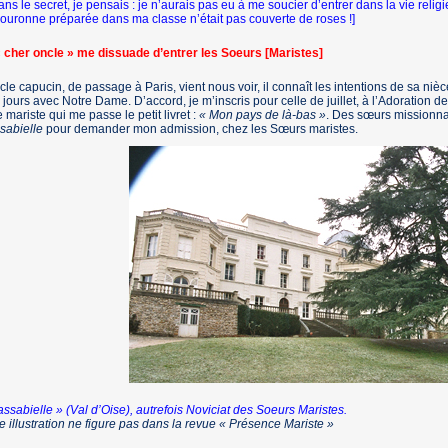
ans le secret, je pensais : je n’aurais pas eu à me soucier d’entrer dans la vie religi
ouronne préparée dans ma classe n’était pas couverte de roses !]
 cher oncle » me dissuade d’entrer les Soeurs [Maristes]
cle capucin, de passage à Paris, vient nous voir, il connaît les intentions de sa nièc
 jours avec Notre Dame. D’accord, je m’inscris pour celle de juillet, à l’Adora­tion 
 mariste qui me passe le petit livret :
« Mon pays de là-bas »
. Des sœurs missionnai
sabielle
pour demander mon admission, chez les Sœurs maristes.
ssabielle » (Val d’Oise), autrefois Noviciat des Soeurs Maristes.
e illustration ne figure pas dans la revue « Présence Mariste »