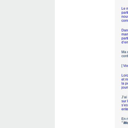
Le m
part
nous
comm
Dans
mama
part
d’en
Ma d
cont
[
Vou
Lorq
et m
la p
jour
J’ai
sur 
s’es
ente
En r
"
Mo