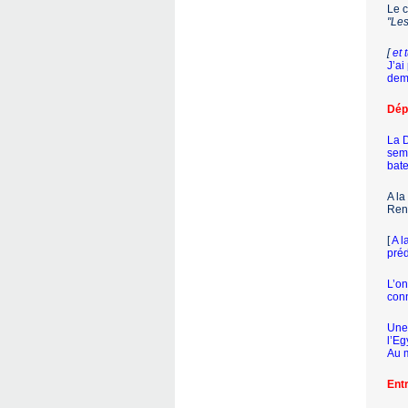
Le c
"Les
[
et 
J’ai
dema
Dépa
La D
sema
bate
A la
Renn
[
A l
préd
L’on
conn
Une 
l’Eg
Au m
Entr