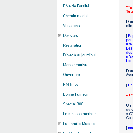
Pôle de l’oralité
"Ta 
Tu a
Chemin marial
Dans
Vocations
elle
Dossiers
[
Bap
perd
il f
Respiration
Les 
des 
D’hier à aujourd’hui
m’év
Lors
Monde mariste
Dans
Ouverture
étai
PM Infos
[
Ce 
Bonne humeur
« C’
Spécial 300
Un m
qu’e
« C’
La mission mariste
Ce d
La Famille Mariste
[
mon