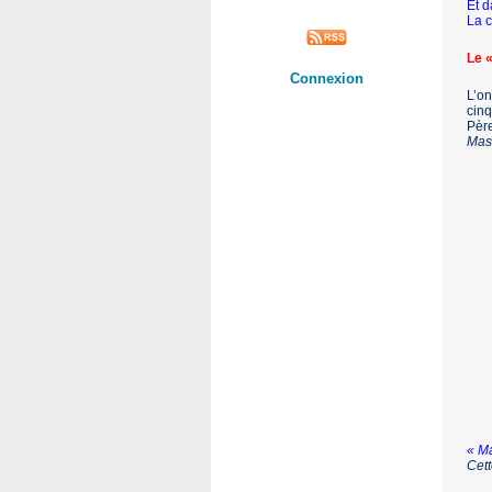
Et d
La c
Le «
Connexion
L’on
cinq
Père
Mas
« Ma
Cett