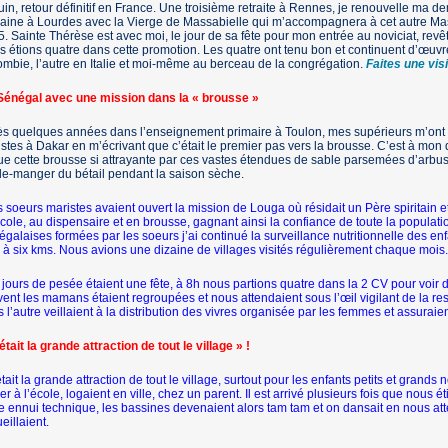
uin, retour définitif en France. Une troisième retraite à Rennes, je renouvelle ma
ine à Lourdes avec la Vierge de Massabielle qui m’accompagnera à cet autre Mas
. Sainte Thérèse est avec moi, le jour de sa fête pour mon entrée au noviciat, revê
 étions quatre dans cette pro­motion. Les quatre ont tenu bon et continuent d’œuvr
mbie, l’autre en Italie et moi-même au berceau de la congrégation.
Faites une vis
Sénégal avec une mission dans la « brousse »
s quelques années dans l’enseignement pri­maire à Toulon, mes supé­rieurs m’ont
stes à Dakar en m’écrivant que c’était le premier pas vers la brousse. C’est à mon
e cette brousse si attrayante par ces vastes étendues de sable parsemées d’arbuste
e-manger du bétail pen­dant la saison sèche.
 soeurs maristes avaient ouvert la mission de Louga où résidait un Père spiritain e
école, au dispensaire et en brousse, gagnant ainsi la confiance de toute la popula
galaises formées par les soeurs j’ai continué la surveillance nutritionnelle des en
 à six kms. Nous avions une dizaine de villages visités régulièrement chaque mois.
jours de pesée étaient une fête, à 8h nous partions quatre dans la 2 CV pour voir
ent les mamans étaient regroupées et nous attendaient sous l’œil vigilant de la re
 l’autre veillaient à la distribution des vivres organisée par les femmes et assuraie
était la grande attraction de tout le village » !
tait la grande attraction de tout le village, surtout pour les enfants petits et grand
ler à l’école, logaient en ville, chez un parent. Il est arrivé plusieurs fois que nous
e ennui technique, les bassines devenaient alors tam tam et on dansait en nous a
eillaient.