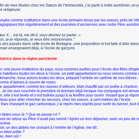
 fin de mes études chez les Sœurs de l’Immaculée, j’ai parlé à notre aumônier, un 
re religieuse.
oyée comme institutrice dans une école primaire tenue par les soeurs, près de Vit
gogiques très régulièrement et des journées d’anciennes avec notre Père aumônier à
ur X… est là, me dit-il, vous devriez lui parler. »
, ai-je répondu, je veux être mis­sionnaire."
s ans passés dans cette école de Bretagne, une proposition m’est faite d’aller dans
mari enseignaient déjà, à l’école de garçons.
itutrice dans la région parisienne
c une jeune institutrice du pays, nous sommes parties pour l’école des filles dirig
 habitions toutes les deux à l’école, un petit appartement où nous vivions comme 
imanche, nous avions toutes les deux, préparé l’entrée en carême de nos élèves : ’
onne d’épines à couvrir de roses.
e appartement, comme les classes d’ailleurs, était chauffé par un poêle à charbon, ce j
d. Je me suis couchée la première et dormais déjà lorsque ma compagne est venue 
n, elle s’est levée et s’est traînée jusqu’à la fenêtre pour ouvrir. Voyant que je rép
eau pour aller chercher du secours, chez les soeurs, à cent mètres de l’école.
r frais chassant le gaz carbonique, j’ai repris mes esprits pour sortir du tunnel, tou
 faites-vous là ? Que se passe-t-il ?
ure du retour au Père n’avait pas sonné ! Après un bon déjeuner, avec un peu de r
ective.
oir, un des abbés me croisant à l’entrée de l’église, me dit :
s étiez prête ?
i, bien sûr !