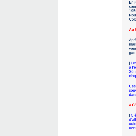
En j
sema
1955
Nous
Colo
Au 
Aprè
mari
venu
gard
[
Les
à l’
Séné
cinq
Ces 
souv
dans
« C’
[
C’é
d’al
autr
accu