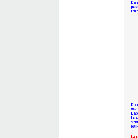
Dans
pour
tell
Dans
une 
L’ap
Le c
sema
park
La n