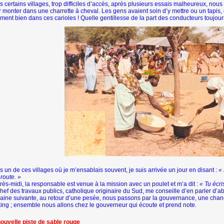
 certains villages, trop difficiles d’accès, après plusieurs essais malheureux, nous 
 monter dans une charrette à cheval. Les gens avaient soin d’y mettre ou un tapis
ement bien dans ces carioles ! Quelle gentillesse de la part des conducteurs toujours
 un de ces villages où je m’ensablais souvent, je suis arrivée un jour en disant :
«
route. »
rès-midi, la responsable est venue à la mission avec un poulet et m’a dit :
« Tu écri
hef des travaux publics, catholique originaire du Sud, me conseille d’en parler d’
ine suivante, au retour d’une pesée, nous passons par la gouvernance, une chance
ing ; ensemble nous allons chez le gouverneur qui écoute et prend note.
ouvelle piste de sable rouge