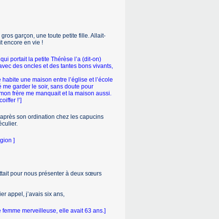
s garçon, une toute petite fille. Allait-
t encore en vie !
ui portait la petite Thérèse l’a (dit-on)
vec des oncles et des tantes bons vivants,
habite une maison entre l’église et l’école
mé me garder le soir, sans doute pour
r, mon frère me manquait et la maison aussi.
iffer !’]
après son ordination chez les capu­cins
culier.
gion ]
tait pour nous pré­senter à deux sœurs
er appel, j’avais six ans,
 femme merveilleuse, elle avait 63 ans.]