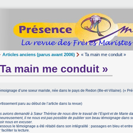
Articles anciens (parus avant 2006)
« Ta main me conduit »
 Ta main me conduit »
moignage d’une soeur mariste, née dans le pays de Redon (Ille-et-Vilaine). (« Pré
rtissement paru au début de l’article dans la revue)
 avions demandé à Sœur Thérèse de nous dire le travail de l’Esprit et de Marie dan
eureusement, il ne nous est pas possible de publier son beau témoignage dans son
oir nous en excuser.
essous le témoignage a été rétabli dans son intégralité : passages en bleu et entre 
 faciliter la lecture.