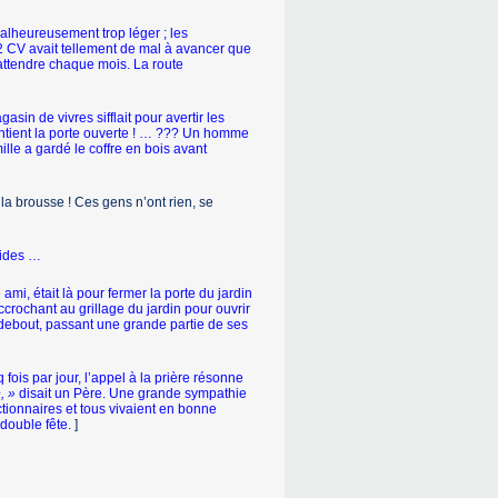
lheureusement trop léger ; les
re 2 CV avait tellement de mal à avancer que
 attendre chaque mois. La route
sin de vivres sifflait pour avertir les
intient la porte ouverte ! … ??? Un homme
ille a gardé le coffre en bois avant
la brousse ! Ces gens n’ont rien, se
hides …
ami, était là pour fermer la porte du jardin
crochant au grillage du jardin pour ouvrir
 debout, passant une grande partie de ses
 fois par jour, l’appel à la prière résonne
, »
disait un Père. Une grande sympathie
ionnaires et tous vivaient en bonne
 double fête.
]