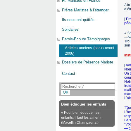
Fr. Maristes en France
A la
d’êt
Frères Maristes à l’étranger
[
Env
Ils nous ont quittés
péda
Solidaires
« Sœ
—Non
Parole-Ecoute Témoignages
Troi
son 
Articles anciens (parus avant
2006)
Inst
Dossiers de Présence Mariste
[
Ave
Nous
Un d
Contact
cour
Notr
froi
mati
mant
L’ai
Bien éduquer les enfants
"Que
L’he
« Pour bien éduquer les
resp
enfants, il faut les aimer »
Le s
(Macellin Champagnat)
"
Vou
— Ou