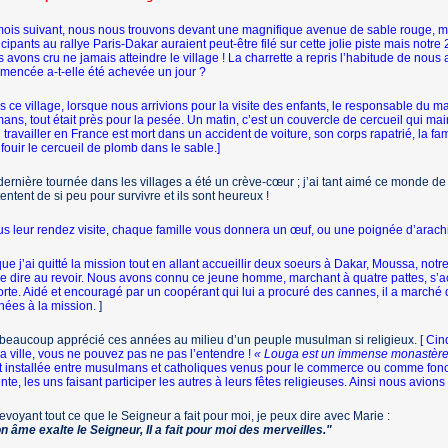
ois suivant, nous nous trouvons devant une magnifique avenue de sable rouge, ma
icipants au rallye Paris-Dakar auraient peut-être filé sur cette jolie piste mais not
 avons cru ne jamais atteindre le village ! La charrette a repris l’habitude de nous
encée a-t-elle été achevée un jour ?
 ce village, lorsque nous arrivions pour la visite des enfants, le responsable du maga
ns, tout était près pour la pesée. Un matin, c’est un couvercle de cercueil qui ma
i travailler en France est mort dans un accident de voiture, son corps rapatrié, la fam
fouir le cercueil de plomb dans le sable.]
ernière tournée dans les villages a été un crève-cœur ; j’ai tant aimé ce monde de 
entent de si peu pour survivre et ils sont heureux !
s leur rendez visite, chaque famille vous donnera un œuf, ou une poignée d’arac
ue j’ai quitté la mission tout en allant accueillir deux soeurs à Dakar, Moussa, notre 
e dire au revoir. Nous avons connu ce jeune homme, marchant à quatre pattes, s’ac
orte. Aidé et encouragé par un coopérant qui lui a procuré des cannes, il a marché
nées à la mission.
]
 beaucoup apprécié ces années au milieu d’un peuple musulman si religieux. [
Cinq
la ville, vous ne pouvez pas ne pas l’entendre !
« Louga est un immense monastère
t installée entre musulmans et catholiques venus pour le commerce ou comme fonct
nte, les uns faisant participer les autres à leurs fêtes religieuses. Ainsi nous avions
evoyant tout ce que le Sei­gneur a fait pour moi, je peux dire avec Marie :
n âme exalte le Seigneur, II a fait pour moi des mer­veilles."