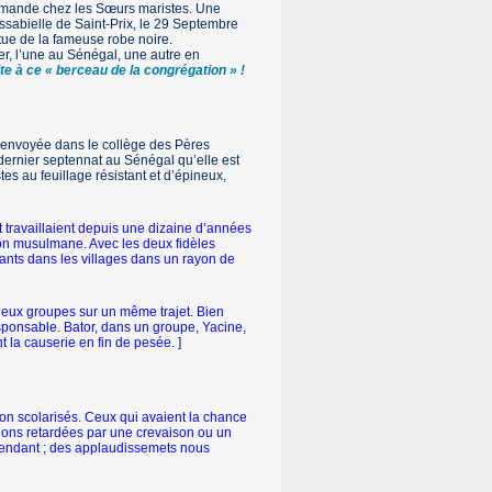
 demande chez les Sœurs maristes. Une
sabielle de Saint-Prix, le 29 Septembre
tue de la fameuse robe noire.
er, l’une au Sénégal, une autre en
ite à ce « berceau de la congrégation » !
 envoyée dans le collège des Pères
 dernier septennat au Sénégal qu’elle est
s au feuillage résistant et d’épineux,
t travaillaient depuis une dizaine d’années
tion musulmane. Avec les deux fidèles
fants dans les villages dans un rayon de
 deux groupes sur un même trajet. Bien
sponsable. Bator, dans un groupe, Yacine,
nt la causerie en fin de pesée.
]
s non scolarisés. Ceux qui avaient la chance
 étions retardées par une crevaison ou un
ttendant ; des applaudissemets nous