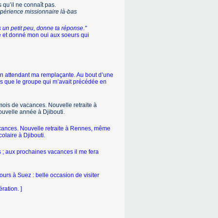
qu’il ne connaît pas.
xpé­rience missionnaire là-bas
s un petit peu, donne ta réponse."
nte et donné mon oui aux soeurs qui
 en attendant ma remplaçante. Au bout d’une
mps que le groupe qui m’avait précédée en
 mois de vacances. Nouvelle retraite à
u­velle année à Djibouti.
acances. Nouvelle retraite à Rennes, même
olaire à Djibouti.
s ; aux prochaines vacances il me fera
urs à Suez : belle occasion de visiter
ration. ]