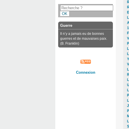
R
R
E
L
A
Guerre
1
F
Il n’y a jamais eu de bonnes
V
guerres et de mauvaises paix.
P
(B. Franklin)
L
L
Y
V
L
Connexion
R
L
U
L
P
L
J
P
M
L
S