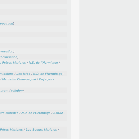
vocation
)
/
vocation
)
bienfaisance
)
s Frères Maristes
/
N.D. de l’Hermitage
/
 missions
/
Les laïcs
/
N.D. de l’Hermitage
)
/
Marcellin Champagnat
/
Voyages -
aurent
/
religion
)
urs Maristes
/
N.D. de l’Hermitage
/
SMSM -
Pères Maristes
/
Les Soeurs Maristes
/