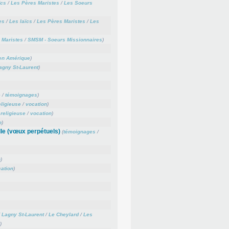
ïcs
/
Les Pères Maristes
/
Les Soeurs
es
/
Les laïcs
/
Les Pères Maristes
/
Les
 Maristes
/
SMSM - Soeurs Missionnaires
)
en Amérique
)
agny St-Laurent
)
e
/
témoignages
)
eligieuse
/
vocation
)
 religieuse
/
vocation
)
n
)
le (vœux perpétuels)
(
témoignages
/
n
)
ation
)
/
Lagny St-Laurent
/
Le Cheylard
/
Les
)