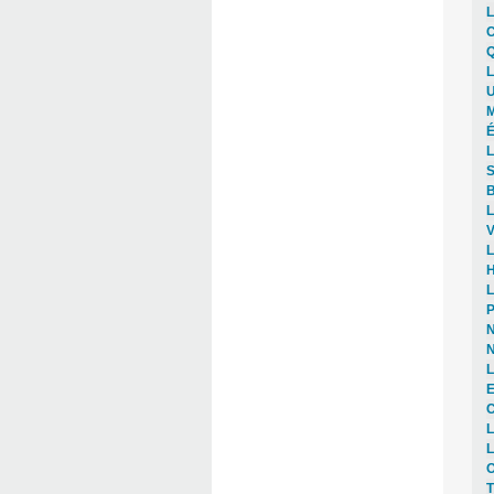
L
C
Q
L
U
M
É
L
S
B
L
V
L
H
L
P
N
N
L
E
C
L
L
O
T