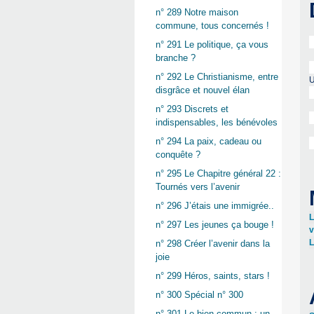
n° 289 Notre maison
commune, tous concernés !
n° 291 Le politique, ça vous
branche ?
n° 292 Le Christianisme, entre
U
disgrâce et nouvel élan
n° 293 Discrets et
indispensables, les bénévoles
n° 294 La paix, cadeau ou
conquête ?
n° 295 Le Chapitre général 22 :
Tournés vers l’avenir
n° 296 J’étais une immigrée..
L
n° 297 Les jeunes ça bouge !
v
L
n° 298 Créer l’avenir dans la
joie
n° 299 Héros, saints, stars !
n° 300 Spécial n° 300
n° 301 Le bien commun : un