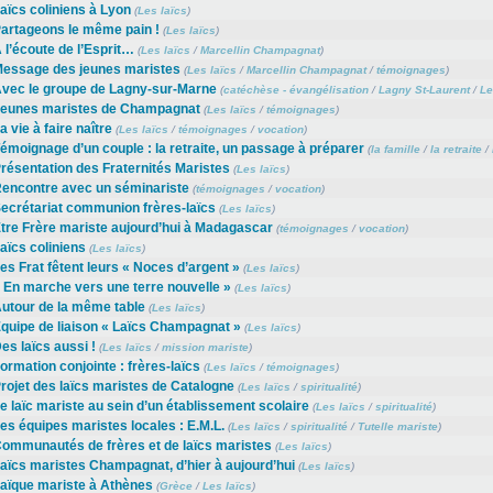
aïcs coliniens à Lyon
(
Les laïcs
)
artageons le même pain !
(
Les laïcs
)
 l’écoute de l’Esprit…
(
Les laïcs
/
Marcellin Champagnat
)
essage des jeunes maristes
(
Les laïcs
/
Marcellin Champagnat
/
témoignages
)
vec le groupe de Lagny-sur-Marne
(
catéchèse - évangélisation
/
Lagny St-Laurent
/
Le
eunes maristes de Champagnat
(
Les laïcs
/
témoignages
)
a vie à faire naître
(
Les laïcs
/
témoignages
/
vocation
)
émoignage d’un couple : la retraite, un passage à préparer
(
la famille
/
la retraite
/
résentation des Fraternités Maristes
(
Les laïcs
)
encontre avec un séminariste
(
témoignages
/
vocation
)
ecrétariat communion frères-laïcs
(
Les laïcs
)
tre Frère mariste aujourd’hui à Madagascar
(
témoignages
/
vocation
)
aïcs coliniens
(
Les laïcs
)
es Frat fêtent leurs « Noces d’argent »
(
Les laïcs
)
 En marche vers une terre nouvelle »
(
Les laïcs
)
utour de la même table
(
Les laïcs
)
quipe de liaison « Laïcs Champagnat »
(
Les laïcs
)
es laïcs aussi !
(
Les laïcs
/
mission mariste
)
ormation conjointe : frères-laïcs
(
Les laïcs
/
témoignages
)
rojet des laïcs maristes de Catalogne
(
Les laïcs
/
spiritualité
)
e laïc mariste au sein d’un établissement scolaire
(
Les laïcs
/
spiritualité
)
es équipes maristes locales : E.M.L.
(
Les laïcs
/
spiritualité
/
Tutelle mariste
)
ommunautés de frères et de laïcs maristes
(
Les laïcs
)
aïcs maristes Champagnat, d’hier à aujourd’hui
(
Les laïcs
)
aïque mariste à Athènes
(
Grèce
/
Les laïcs
)