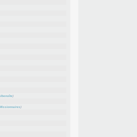
albenoîte
)
Missionnaires
)