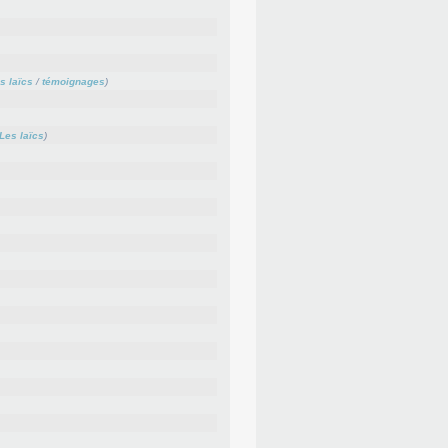
s laïcs
/
témoignages
)
Les laïcs
)