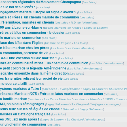
encontres régionales du Mouvement Champagnat
(
Les laïcs
)
as le bol des clichés !
(
vocation
)
ngagement mariste ! Utopie ou signe d’avenir ?
(
Les laïcs
)
aïcs et Frères, un chemin mariste de communion
(
Les laïcs
)
 l’Hermitage, maristes en chemin
(
Les laïcs
/
N.D. de l’Hermitage
)
00 ans à Lagny-sur-Marne
(
Ecoles maristes de France
/
Lagny St-Laurent
)
rères et laïcs en communion - le dossier
(
Les laïcs
)
ie mariste en communion
(
Les laïcs
)
lace des laïcs dans l’église
(
Histoire de l’Eglise
/
Les laïcs
)
e laïcat mariste chez les pères
(
Les laïcs
/
Les Pères Maristes
)
a communion, porteuse de vie
(
Les laïcs
)
 a-t-il une vocation du laïc mariste ?
(
Les laïcs
)
ivre en communauté mixte…un chemin de communion
(
Les laïcs
/
témoignages
)
e petit colibri de la légende Amérindienne
(
Les laïcs
/
témoignages
)
egarder ensemble dans la même direction
(
Les laïcs
)
es fraternités relisent leur projet de vie
(
Les laïcs
)
ne source a jailli !
(
Les laïcs
)
ycéens maristes à Taizé !
(
catéchèse - évangélisation
/
Lagny St-Laurent
/
St-Etienne V
résence Mariste n°275 : Frères et laïcs maristes en communion
(
Les laïcs
)
a famille mariste
(
Les laïcs
/
Les Pères Maristes
/
Les Soeurs Maristes
/
SMSM - Soeurs 
MJ, nouveaux témoignages
(
Lagny St-Laurent
/
Le Cheylard
/
Voyages - échanges
)
leins feux sur les délégués de classe !
(
éducation
/
Lagny St-Laurent
)
aristes en Catalogne française
(
Les laïcs
)
es JMJ, six mois après !
(
Lagny St-Laurent
/
Le Cheylard
/
témoignages
)
ur un chemin de communion
(
Les laïcs
)