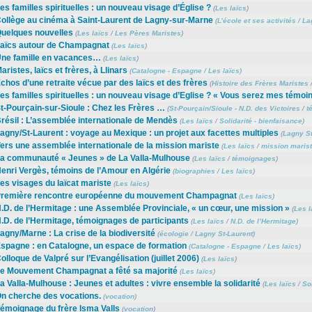
es familles spirituelles : un nouveau visage d’Église ?
(
Les laïcs
)
ollège au cinéma à Saint-Laurent de Lagny-sur-Marne
(
L’école et ses activités
/
La
uelques nouvelles
(
Les laïcs
/
Les Pères Maristes
)
aïcs autour de Champagnat
(
Les laïcs
)
ne famille en vacances…
(
Les laïcs
)
aristes, laïcs et frères, à Llinars
(
Catalogne - Espagne
/
Les laïcs
)
chos d’une retraite vécue par des laïcs et des frères
(
Histoire des Frères Maristes
es familles spirituelles : un nouveau visage d’Eglise ? « Vous serez mes témo
t-Pourçain-sur-Sioule : Chez les Frères …
(
St-Pourçain/Sioule - N.D. des Victoires
/
t
résil : L’assemblée internationale de Mendès
(
Les laïcs
/
Solidarité - bienfaisance
)
agny/St-Laurent : voyage au Mexique : un projet aux facettes multiples
(
Lagny St
ers une assemblée internationale de la mission mariste
(
Les laïcs
/
mission maris
a communauté « Jeunes » de La Valla-Mulhouse
(
Les laïcs
/
témoignages
)
enri Vergès, témoins de l’Amour en Algérie
(
biographies
/
Les laïcs
)
es visages du laïcat mariste
(
Les laïcs
)
remière rencontre européenne du mouvement Champagnat
(
Les laïcs
)
.D. de l’Hermitage : une Assemblée Provinciale, « un cœur, une mission »
(
Les l
.D. de l’Hermitage, témoignages de participants
(
Les laïcs
/
N.D. de l’Hermitage
)
agny/Marne : La crise de la biodiversité
(
écologie
/
Lagny St-Laurent
)
spagne : en Catalogne, un espace de formation
(
Catalogne - Espagne
/
Les laïcs
)
olloque de Valpré sur l’Evangélisation (juillet 2006)
(
Les laïcs
)
e Mouvement Champagnat a fêté sa majorité
(
Les laïcs
)
a Valla-Mulhouse : Jeunes et adultes : vivre ensemble la solidarité
(
Les laïcs
/
Sol
n cherche des vocations.
(
vocation
)
émoignage du frère Isma Valls
(
vocation
)