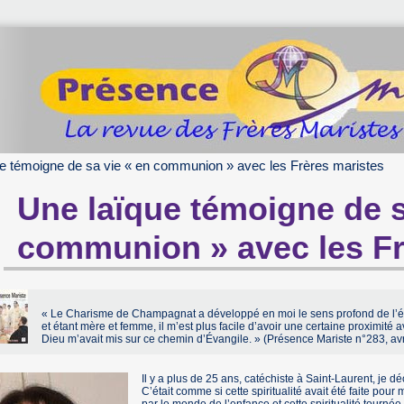
e témoigne de sa vie « en communion » avec les Frères maristes
Une laïque témoigne de s
communion » avec les Fr
« Le Charisme de Champagnat a développé en moi le sens profond de l’é
et étant mère et femme, il m’est plus facile d’avoir une certaine proximité 
Dieu m’avait mis sur ce chemin d’Évangile. » (Présence Mariste n°283, avr
Il y a plus de 25 ans, catéchiste à Saint-Laurent, je d
C’était comme si cette spiritualité avait été faite pour