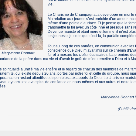
par le monde de l’enfance et cette spiritualité tourné
vie.
Le Charisme de Champagnat a développé en moi le se
Ma relation aux jeunes s’est enrichie d’un amour inco
même d’une pointe d’audace. Et je pense que la fem
transmettre la foi avec un côté inné et presque sans re
Devenue mariste et étant mère et femme, il m’est plus 
les jeunes et je crois que c’est là, la parfaite complém
Tout au long de ces années, en communion avec les Fr
conscience que Dieu m’avait mis sur ce chemin d’Évan
Maryvonne Donnart
fur et à mesure les clefs nécessaires. La première de
portance de la prière dans ma vie et d’avoir le goût de m’en remettre à Dieu et à Mar
e spiritualité a unifié ma vie entière et le regard de chacun des membres de ma fam
raternité, qui existe depuis 20 ans, portés par notre foi et celle du groupe, nous m
pérance en restant attentifs et disponibles aux appels de Dieu. Le charisme maris
eau dynamisme avec plus de confiance en nous-mêmes et aux autres et notre ident
ées.
Maryvonne Donnart F
(Publié d