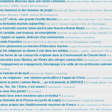
ondations diverses dans une vision commune
(
Histoire des Frères Maristes
/
Les la
aristes
/
SMSM - Soeurs Missionnaires
)
es hommes et des femmes de projet
(
Histoire de l’Eglise
/
Histoire des Frères Marist
oeurs Maristes
/
SMSM - Soeurs Missionnaires
)
e
u 21
siècle, une grande Famille Mariste
(
Les laïcs
/
Les Pères Maristes
/
Les Soeurs
a formation mariste aujourd’hui
(
Les laïcs
/
mission mariste
/
N.D. de l’Hermitage
)
a fraternité mariste latino-américaine Nuestra Buena Madre
(
Les laïcs
/
Maristes 
n cartable, une trousse, un smartphone
(
Internet - le web
/
L’école et ses activités
/
L
’appels en appels, itinéraire d’un séminariste
(
témoignages
/
vocation
)
nnée Fourvière
(
Histoire des Frères Maristes
/
Marcellin Champagnat
/
vocation
)
ivre pleinement sa mission d’éducateur mariste
(
Lagny St-Laurent
/
mission marist
a Vie religieuse se donne à voir dans les médias
(
medias - radios - télévision
/
Vie r
ne forme de vie consacrée originale dans la Communauté du Chemin Neuf
(
Vie
encontre avec Monica, de l’Ordre des vierges consacrées
(
témoignages
/
vocatio
’engagement en engagement, témoignage à la veille de ma profession solennel
ocation
)
e l’ancien et du neuf
(
Histoire de l’Eglise
/
vocation
)
a vie religieuse : une réponse particulière à l’appel du Christ
(
spiritualité
/
vocatio
uvre ta porte, comme Marie…. au vrai pouvoir, le SERVICE !
(
La Vierge Marie
/
voc
oc, Toc, Toc ! Entre, c’est ouvert !
(
spiritualité
/
vocation
)
e veux être portier !
(
vocation
)
uels liens entre membres laïcs et Institut ?
(
Les laïcs
)
a Semaine de la Presse au Lycée de Lagny
(
Enseignement
/
Lagny St-Laurent
)
utres projets des établissements maristes de France
(
Ecoles maristes en Alsace
aristes de Bourg de Péage
/
Les Maristes Toulouse
/
St-Pourçain/Sioule - N.D. des Victoires