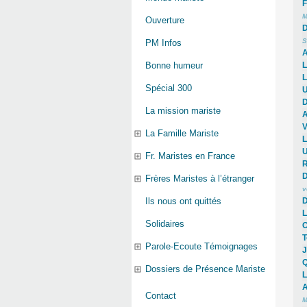
F
M
Ouverture
D
S
PM Infos
A
L
Bonne humeur
L
Spécial 300
U
D
La mission mariste
A
V
La Famille Mariste
L
U
Fr. Maristes en France
R
D
Frères Maristes à l’étranger
v
D
Ils nous ont quittés
L
Solidaires
O
T
Parole-Ecoute Témoignages
J
Q
Dossiers de Présence Mariste
L
A
Contact
M