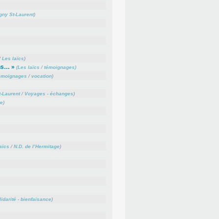
gny St-Laurent
)
/
Les laïcs
)
ins… »
(
Les laïcs
/
témoignages
)
émoignages
/
vocation
)
-Laurent
/
Voyages - échanges
)
te
)
aïcs
/
N.D. de l’Hermitage
)
idarité - bienfaisance
)