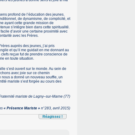
e vers les jeunes a donné sens et joie à ma
ns profond de l’éducation des jeunes.
nditionnel, de dynamisme, de complicité, et
me ayant cette grande mission de
tenue s’intègre bien dans cette spiritualité.
facile d’avoir une certaine proximité avec
entarité avec les Frères.
ères auprès des jeunes, j’ai pris
gile et qu’il me guidait en me donnant au
s clefs reçue fut de prendre conscience de
ie en toute situation.
ille s’est ouvert sur le monde. Au sein de
archons avec joie sur ce chemin
te nous a donné un nouveau souffle, un
ité mariste s’est forgée au cours des
raternité mariste de Lagny–sur-Marne (77)
ans
« Présence Mariste »
n°283, avril 2015)
Réagissez !