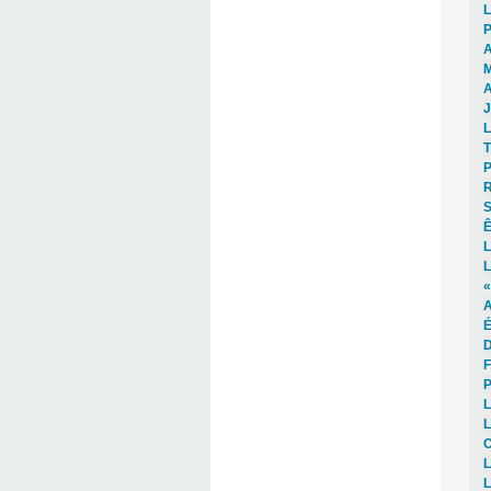
L
P
A
M
A
J
L
T
P
R
S
Ê
L
L
«
A
É
D
F
P
L
L
C
L
L