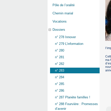
Pôle de l’oralité
Chemin marial
Vocations
Dossiers
n° 278 Innover
n° 279 L’information
l’im
n° 280
Cett
n° 281
ma f
d’es
n° 282
nouv
ann
n° 283
n° 284
n° 285
n° 286
n° 287 Planète familles !
n° 288 Fourvière : Promesses
d’avenir