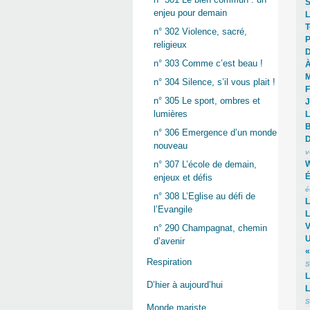
S
enjeu pour demain
L
T
n° 302 Violence, sacré,
P
religieux
D
n° 303 Comme c’est beau !
À
M
n° 304 Silence, s’il vous plait !
F
n° 305 Le sport, ombres et
J
lumières
L
B
n° 306 Emergence d’un monde
D
nouveau
v
W
n° 307 L’école de demain,
É
enjeux et défis
é
n° 308 L’Eglise au défi de
L
l’Evangile
L
V
n° 290 Champagnat, chemin
U
d’avenir
«
Respiration
S
L
D’hier à aujourd’hui
L
S
Monde mariste