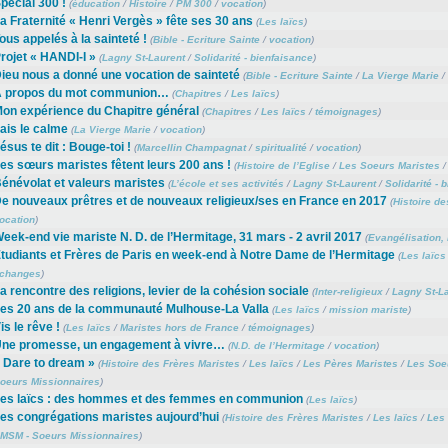
pécial 300 !
(
éducation
/
Histoire
/
PM 300
/
vocation
)
a Fraternité « Henri Vergès » fête ses 30 ans
(
Les laïcs
)
ous appelés à la sainteté !
(
Bible - Ecriture Sainte
/
vocation
)
rojet « HANDI-I »
(
Lagny St-Laurent
/
Solidarité - bienfaisance
)
ieu nous a donné une vocation de sainteté
(
Bible - Ecriture Sainte
/
La Vierge Marie
/
 propos du mot communion…
(
Chapitres
/
Les laïcs
)
on expérience du Chapitre général
(
Chapitres
/
Les laïcs
/
témoignages
)
ais le calme
(
La Vierge Marie
/
vocation
)
ésus te dit : Bouge-toi !
(
Marcellin Champagnat
/
spiritualité
/
vocation
)
es sœurs maristes fêtent leurs 200 ans !
(
Histoire de l’Eglise
/
Les Soeurs Maristes
énévolat et valeurs maristes
(
L’école et ses activités
/
Lagny St-Laurent
/
Solidarité - 
e nouveaux prêtres et de nouveaux religieux/ses en France en 2017
(
Histoire de
ocation
)
eek-end vie mariste N. D. de l’Hermitage, 31 mars - 2 avril 2017
(
Evangélisation,
tudiants et Frères de Paris en week-end à Notre Dame de l’Hermitage
(
Les laïcs
changes
)
a rencontre des religions, levier de la cohésion sociale
(
Inter-religieux
/
Lagny St-L
es 20 ans de la communauté Mulhouse-La Valla
(
Les laïcs
/
mission mariste
)
is le rêve !
(
Les laïcs
/
Maristes hors de France
/
témoignages
)
ne promesse, un engagement à vivre…
(
N.D. de l’Hermitage
/
vocation
)
 Dare to dream »
(
Histoire des Frères Maristes
/
Les laïcs
/
Les Pères Maristes
/
Les Soe
oeurs Missionnaires
)
es laïcs : des hommes et des femmes en communion
(
Les laïcs
)
es congrégations maristes aujourd’hui
(
Histoire des Frères Maristes
/
Les laïcs
/
Les 
MSM - Soeurs Missionnaires
)