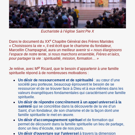
Eucharistie à l’église Saint Pie X
e
Dans le document du XX
Chapitre Général des Frères Maristes
« Choisissons la vie », il est écrit que le charisme du fondateur,
Marcellin Champagnat, aura un meilleur avenir si
« nous élargissons
l’espace de notre tente, si nous marchons ensemble, Frères et laïcs,
pour partager la vie : spiritualité, mission, formation… »
gr
Je relève, avec M
Ricard, que le besoin d’appartenir à une famille
spirituelle répond à de nombreuses motivations :
Un désir de ressourcement et de spiritualité
: au cœur d’une
société peu porteuse, beaucoup éprouvent le besoin de se
ressourcer et de se trouver face à Dieu et à eux-mêmes dans les
valeurs évangéliques fondamentales qui caractérisent une famille
spirituelle.
Un désir de répondre concrètement à un appel universel à la
sainteté
qui se concrétise dans la découverte de la vie d’un
Saint, d’un fondateur, de son charisme et de la façon dont une
famille spirituelle le met en œuvre.
Un désir d’accompagnement spirituel
et de formation qui
permet de découvrir dans la famille spirituelle un lieu de partage,
donc un lieu d’écoute, rare de nos jours.
Un désir d’ouverture sur l’universel
à travers la dimension