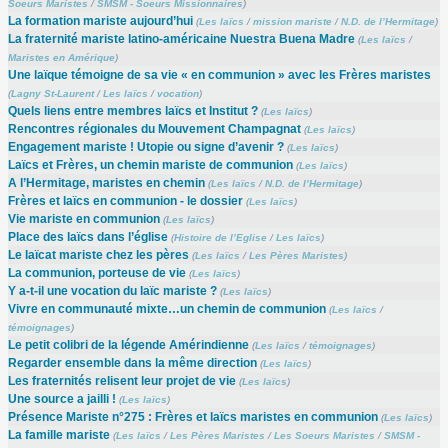
Soeurs Maristes
/
SMSM - Soeurs Missionnaires
)
La formation mariste aujourd’hui
(
Les laïcs
/
mission mariste
/
N.D. de l’Hermitage
)
La fraternité mariste latino-américaine Nuestra Buena Madre
(
Les laïcs
/
Maristes en Amérique
)
Une laïque témoigne de sa vie « en communion » avec les Frères maristes
(
Lagny St-Laurent
/
Les laïcs
/
vocation
)
Quels liens entre membres laïcs et Institut ?
(
Les laïcs
)
Rencontres régionales du Mouvement Champagnat
(
Les laïcs
)
Engagement mariste ! Utopie ou signe d’avenir ?
(
Les laïcs
)
Laïcs et Frères, un chemin mariste de communion
(
Les laïcs
)
A l’Hermitage, maristes en chemin
(
Les laïcs
/
N.D. de l’Hermitage
)
Frères et laïcs en communion - le dossier
(
Les laïcs
)
Vie mariste en communion
(
Les laïcs
)
Place des laïcs dans l’église
(
Histoire de l’Eglise
/
Les laïcs
)
Le laïcat mariste chez les pères
(
Les laïcs
/
Les Pères Maristes
)
La communion, porteuse de vie
(
Les laïcs
)
Y a-t-il une vocation du laïc mariste ?
(
Les laïcs
)
Vivre en communauté mixte…un chemin de communion
(
Les laïcs
/
témoignages
)
Le petit colibri de la légende Amérindienne
(
Les laïcs
/
témoignages
)
Regarder ensemble dans la même direction
(
Les laïcs
)
Les fraternités relisent leur projet de vie
(
Les laïcs
)
Une source a jailli !
(
Les laïcs
)
Présence Mariste n°275 : Frères et laïcs maristes en communion
(
Les laïcs
)
La famille mariste
(
Les laïcs
/
Les Pères Maristes
/
Les Soeurs Maristes
/
SMSM -