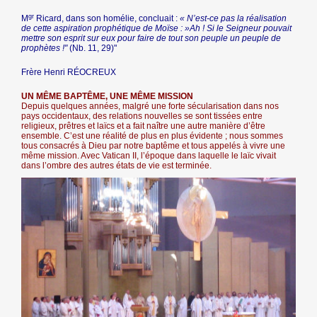
gr
M
Ricard, dans son homélie, concluait :
« N’est-ce pas la réalisation
de cette aspiration prophétique de Moïse : »Ah ! Si le Seigneur pouvait
mettre son esprit sur eux pour faire de tout son peuple un peuple de
prophètes !"
(Nb. 11, 29)"
Frère Henri RÉOCREUX
UN MÊME BAPTÊME, UNE MÊME MISSION
Depuis quelques années, malgré une forte sécularisation dans nos
pays occidentaux, des relations nouvelles se sont tissées entre
religieux, prêtres et laïcs et a fait naître une autre manière d’être
ensemble. C’est une réalité de plus en plus évidente ; nous sommes
tous consacrés à Dieu par notre baptême et tous appelés à vivre une
même mission. Avec Vatican II, l’époque dans laquelle le laïc vivait
dans l’ombre des autres états de vie est terminée.