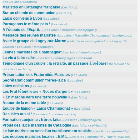
Soeurs Missionnaires
)
Maristes en Catalogne française
(
Les laïcs
)
Sur un chemin de communion
(
Les laïcs
)
Laïcs coliniens à Lyon
(
Les laïcs
)
Partageons le même pain !
(
Les laïcs
)
A l’écoute de l’Esprit…
(
Les laïcs
/
Marcellin Champagnat
)
Message des jeunes maristes
(
Les laïcs
/
Marcellin Champagnat
/
témoignages
)
Avec le groupe de Lagny-sur-Marne
(
catéchèse - évangélisation
/
Lagny St-
Laurent
/
Les laïcs
/
témoignages
)
Jeunes maristes de Champagnat
(
Les laïcs
/
témoignages
)
La vie à faire naître
(
Les laïcs
/
témoignages
/
vocation
)
Témoignage d’un couple : la retraite, un passage à préparer
(
la famille
/
la
retraite
/
Les laïcs
)
Présentation des Fraternités Maristes
(
Les laïcs
)
Secrétariat communion frères-laïcs
(
Les laïcs
)
Laïcs coliniens
(
Les laïcs
)
Les Frat fêtent leurs « Noces d’argent »
(
Les laïcs
)
« En marche vers une terre nouvelle »
(
Les laïcs
)
Autour de la même table
(
Les laïcs
)
Équipe de liaison « Laïcs Champagnat »
(
Les laïcs
)
Des laïcs aussi !
(
Les laïcs
/
mission mariste
)
Formation conjointe : frères-laïcs
(
Les laïcs
/
témoignages
)
Projet des laïcs maristes de Catalogne
(
Les laïcs
/
spiritualité
)
Le laïc mariste au sein d’un établissement scolaire
(
Les laïcs
/
spiritualité
)
Les équipes maristes locales : E.M.L.
(
Les laïcs
/
spiritualité
/
Tutelle mariste
)