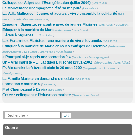
Colloque de Valpré sur l’Evangélisation (juillet 2006)
(
Les laïcs
)
Le Mouvement Champagnat a fêté sa majorité
(
Les laïcs
)
La Valla-Mulhouse : Jeunes et adultes : vivre ensemble la solidarité
(
Les
laïcs
/
Solidarité - bienfaisance
)
Espagne : Sigüenza, rencontre avec de jeunes Maristes
(
Les laïcs
/
vocation
)
Eduquer à la manière de Marie
(
éducation
/
Les laïcs
)
J’étais à Siguënza …
(
Les laïcs
)
Les Fraternités Maristes : une manière de vivre l’évangile.
(
Les laïcs
)
Éduquer à la manière de Marie dans les collèges de Colombie
(
animations -
mouvements
/
Les laïcs
/
Maristes en Amérique
)
« Pourquoi ai-je repris une formation ? »
(
Les laïcs
/
témoignages
)
Un « vrai mariste » … Jacques Bruschet (1951-2002)
(
biographies
/
Les laïcs
)
Fr. Alexandre Lefebvre décédé le 20 août 2002
(
biographies
/
Les laïcs
/
témoignages
)
La Famille Mariste en démarche synodale
(
Les laïcs
)
Formation « mariste »
(
Les laïcs
)
Frat Champagnat à Espira
(
Les laïcs
)
Grèce : colloque sur l’éducation mariste
(
Grèce
/
Les laïcs
)
Guerre