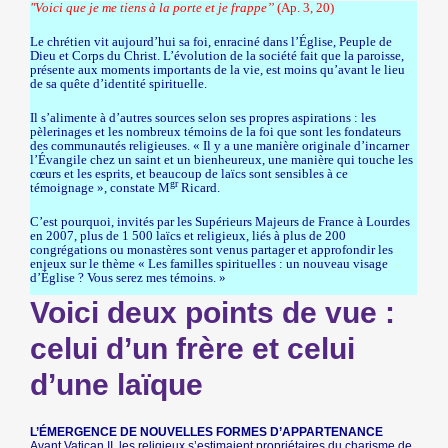
"Voici que je me tiens à la porte et je frappe’’
(Ap. 3, 20)
Le chrétien vit aujourd’hui sa foi, enraciné dans l’Église, Peuple de
Dieu et Corps du Christ. L’évolution de la société fait que la paroisse,
présente aux moments importants de la vie, est moins qu’avant le lieu
de sa quête d’identité spirituelle.
Il s’alimente à d’autres sources selon ses propres aspirations : les
pèlerinages et les nombreux témoins de la foi que sont les fondateurs
des communautés religieuses. « Il y a une manière originale d’incarner
l’Évangile chez un saint et un bienheureux, une manière qui touche les
cœurs et les esprits, et beaucoup de laïcs sont sensibles à ce
gr
témoignage », constate M
Ricard.
C’est pourquoi, invités par les Supérieurs Majeurs de France à Lourdes
en 2007, plus de 1 500 laïcs et religieux, liés à plus de 200
congrégations ou monastères sont venus partager et approfondir les
enjeux sur le thème « Les familles spirituelles : un nouveau visage
d’Église ? Vous serez mes témoins. »
Voici deux points de vue :
celui d’un frère et celui
d’une laïque
L’ÉMERGENCE DE NOUVELLES FORMES D’APPARTENANCE
Avant Vatican II, les religieux s’estimaient propriétaires du charisme de