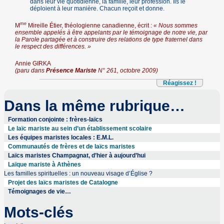
dans leur vie quotidienne, la famille, leur profession. Ils le
déploient à leur manière. Chacun reçoit et donne.
me
M
Mireille Étier, théologienne canadienne, écrit :
« Nous sommes
ensemble appelés à être appelants par le témoignage de notre vie, par
la Parole partagée et à construire des relations de type fraternel dans
le respect des différences. »
Annie GIRKA
(paru dans
Présence Mariste
N° 261, octobre 2009)
Réagissez !
Dans la même rubrique…
Formation conjointe : frères-laïcs
Le laïc mariste au sein d’un établissement scolaire
Les équipes maristes locales : E.M.L.
Communautés de frères et de laïcs maristes
Laïcs maristes Champagnat, d’hier à aujourd’hui
Laïque mariste à Athènes
Les familles spirituelles : un nouveau visage d’Église ?
Projet des laïcs maristes de Catalogne
Témoignages de vie…
Mots-clés