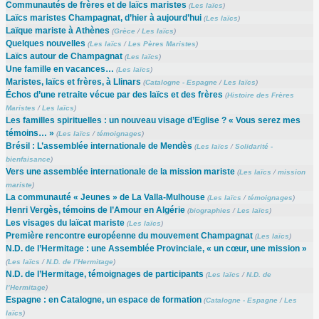
Communautés de frères et de laïcs maristes
(
Les laïcs
)
Laïcs maristes Champagnat, d’hier à aujourd’hui
(
Les laïcs
)
Laïque mariste à Athènes
(
Grèce
/
Les laïcs
)
Quelques nouvelles
(
Les laïcs
/
Les Pères Maristes
)
Laïcs autour de Champagnat
(
Les laïcs
)
Une famille en vacances…
(
Les laïcs
)
Maristes, laïcs et frères, à Llinars
(
Catalogne - Espagne
/
Les laïcs
)
Échos d’une retraite vécue par des laïcs et des frères
(
Histoire des Frères
Maristes
/
Les laïcs
)
Les familles spirituelles : un nouveau visage d’Eglise ? « Vous serez mes
témoins… »
(
Les laïcs
/
témoignages
)
Brésil : L’assemblée internationale de Mendès
(
Les laïcs
/
Solidarité -
bienfaisance
)
Vers une assemblée internationale de la mission mariste
(
Les laïcs
/
mission
mariste
)
La communauté « Jeunes » de La Valla-Mulhouse
(
Les laïcs
/
témoignages
)
Henri Vergès, témoins de l’Amour en Algérie
(
biographies
/
Les laïcs
)
Les visages du laïcat mariste
(
Les laïcs
)
Première rencontre européenne du mouvement Champagnat
(
Les laïcs
)
N.D. de l’Hermitage : une Assemblée Provinciale, « un cœur, une mission »
(
Les laïcs
/
N.D. de l’Hermitage
)
N.D. de l’Hermitage, témoignages de participants
(
Les laïcs
/
N.D. de
l’Hermitage
)
Espagne : en Catalogne, un espace de formation
(
Catalogne - Espagne
/
Les
laïcs
)