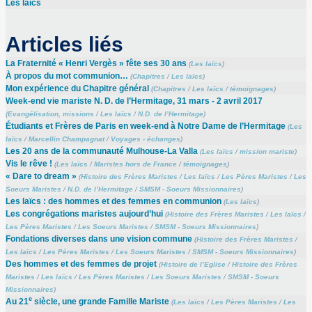
Les laïcs
Articles liés
La Fraternité « Henri Vergès » fête ses 30 ans
(
Les laïcs
)
À propos du mot communion…
(
Chapitres
/
Les laïcs
)
Mon expérience du Chapitre général
(
Chapitres
/
Les laïcs
/
témoignages
)
Week-end vie mariste N. D. de l’Hermitage, 31 mars - 2 avril 2017
(
Evangélisation, missions
/
Les laïcs
/
N.D. de l’Hermitage
)
Étudiants et Frères de Paris en week-end à Notre Dame de l’Hermitage
(
Les
laïcs
/
Marcellin Champagnat
/
Voyages - échanges
)
Les 20 ans de la communauté Mulhouse-La Valla
(
Les laïcs
/
mission mariste
)
Vis le rêve !
(
Les laïcs
/
Maristes hors de France
/
témoignages
)
« Dare to dream »
(
Histoire des Frères Maristes
/
Les laïcs
/
Les Pères Maristes
/
Les
Soeurs Maristes
/
N.D. de l’Hermitage
/
SMSM - Soeurs Missionnaires
)
Les laïcs : des hommes et des femmes en communion
(
Les laïcs
)
Les congrégations maristes aujourd’hui
(
Histoire des Frères Maristes
/
Les laïcs
/
Les Pères Maristes
/
Les Soeurs Maristes
/
SMSM - Soeurs Missionnaires
)
Fondations diverses dans une vision commune
(
Histoire des Frères Maristes
/
Les laïcs
/
Les Pères Maristes
/
Les Soeurs Maristes
/
SMSM - Soeurs Missionnaires
)
Des hommes et des femmes de projet
(
Histoire de l’Eglise
/
Histoire des Frères
Maristes
/
Les laïcs
/
Les Pères Maristes
/
Les Soeurs Maristes
/
SMSM - Soeurs
Missionnaires
)
e
Au 21
siècle, une grande Famille Mariste
(
Les laïcs
/
Les Pères Maristes
/
Les