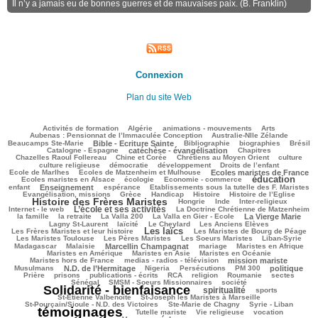
Il n’y a jamais eu de bonnes guerres et de mauvaises paix. (B. Franklin)
Connexion
Plan du site Web
63/1790
23/1790
77/1790
149/1790
47/1790
Activités de formation
Algérie
animations - mouvements
Arts
41/1790
56/1790
Aubenas : Pensionnat de l’Immaculée Conception
Australie-Nlle Zélande
420/1790
34/1790
338/1790
82/1790
368/1790
Beaucamps Ste-Marie
Bible - Ecriture Sainte
Bibliographie
biographies
Brésil
403/1790
82/1790
105/1790
Catalogne - Espagne
catéchèse - évangélisation
Chapitres
67/1790
128/1790
296/1790
24/1790
Chazelles Raoul Follereau
Chine et Corée
Chrétiens au Moyen Orient
culture
54/1790
52/1790
93/1790
13/1790
culture religieuse
démocratie
développement
Droits de l’enfant
131/1790
534/1790
137/1790
Ecole de Marlhes
Ecoles de Matzenheim et Mulhouse
Ecoles maristes de France
éducation
328/1790
69/1790
935/1790
106/1790
Ecoles maristes en Alsace
écologie
Economie - commerce
458/1790
154/1790
35/1790
95/1790
enfant
Enseignement
espérance
Etablissements sous la tutelle des F. Maristes
311/1790
57/1790
134/1790
369/1790
1084/1790
Evangélisation, missions
Grèce
Handicap
Histoire
Histoire de l’Eglise
Histoire des Frères Maristes
67/1790
5/1790
73/1790
104/1790
Hongrie
Inde
Inter-religieux
L’école et ses activités
749/1790
52/1790
270/1790
Internet - le web
La Doctrine Chrétienne de Matzenheim
75/1790
29/1790
60/1790
432/1790
231/1790
la famille
la retraite
La Valla 200
La Valla en Gier - Ecole
La Vierge Marie
116/1790
245/1790
49/1790
68/1790
Lagny St-Laurent
laïcité
Le Cheylard
Les Anciens Elèves
Les laïcs
823/1790
337/1790
222/1790
Les Frères Maristes et leur histoire
Les Maristes de Bourg de Péage
243/1790
188/1790
75/1790
81/1790
Les Maristes Toulouse
Les Pères Maristes
Les Soeurs Maristes
Liban-Syrie
21/1790
586/1790
44/1790
171/1790
132/1790
Madagascar
Malaisie
Marcellin Champagnat
mariage
Maristes en Afrique
186/1790
50/1790
180/1790
Maristes en Amérique
Maristes en Asie
Maristes en Océanie
185/1790
517/1790
38/1790
Maristes hors de France
medias - radios - télévision
mission mariste
495/1790
29/1790
107/1790
111/1790
437/1790
108/1790
Musulmans
N.D. de l’Hermitage
Nigeria
Persécutions
PM 300
politique
94/1790
246/1790
88/1790
175/1790
21/1790
23/1790
26/1790
Prière
prisons
publications - écrits
RCA
religion
Roumanie
sectes
138/1790
209/1790
1616/1790
Sénégal
SMSM - Soeurs Missionnaires
société
Solidarité - bienfaisance
spiritualité
750/1790
144/1790
112/1790
sports
28/1790
81/1790
St-Etienne Valbenoîte
St-Joseph les Maristes à Marseille
30/1790
13/1790
1790/1790
St-Pourçain/Sioule - N.D. des Victoires
Ste-Marie de Chagny
Syrie - Liban
témoignages
99/1790
52/1790
301/1790
444/1790
Tutelle mariste
Vie religieuse
vocation