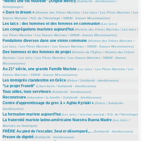
“Menez une vie nouvelle” (Angèle Merici)
(
Solidarité - bienfaisance
/
témoignages
)
« Dare to dream »
(
Histoire des Frères Maristes
/
Les laïcs
/
Les Pères Maristes
/
Les
Soeurs Maristes
/
N.D. de l’Hermitage
/
SMSM - Soeurs Missionnaires
)
Les laïcs : des hommes et des femmes en communion
(
Les laïcs
)
Les congrégations maristes aujourd’hui
(
Histoire des Frères Maristes
/
Les laïcs
/
Les Pères Maristes
/
Les Soeurs Maristes
/
SMSM - Soeurs Missionnaires
)
Fondations diverses dans une vision commune
(
Histoire des Frères Maristes
/
Les laïcs
/
Les Pères Maristes
/
Les Soeurs Maristes
/
SMSM - Soeurs Missionnaires
)
Des hommes et des femmes de projet
(
Histoire de l’Eglise
/
Histoire des Frères
Maristes
/
Les laïcs
/
Les Pères Maristes
/
Les Soeurs Maristes
/
SMSM - Soeurs
Missionnaires
)
e
Au 21
siècle, une grande Famille Mariste
(
Les laïcs
/
Les Pères Maristes
/
Les
Soeurs Maristes
/
SMSM - Soeurs Missionnaires
)
Les immigrés clandestins en Grèce
(
Grèce
/
Solidarité - bienfaisance
)
“Le projet Fratelli"
(
Liban-Syrie
/
Solidarité - bienfaisance
)
Tous utiles, tous serviteurs
(
Solidarité - bienfaisance
)
Reconstruire
(
éducation
/
la famille
/
Solidarité - bienfaisance
)
Centre d’apprentissage du grec à « Aghia Kyriaki »
(
Grèce
/
Solidarité -
bienfaisance
)
La formation mariste aujourd’hui
(
Les laïcs
/
mission mariste
/
N.D. de l’Hermitage
)
La fraternité mariste latino-américaine Nuestra Buena Madre
(
Les laïcs
/
Maristes en Amérique
)
FRÈRE Au pied de l’escalier, Seul et désemparé,…
(
Solidarité - bienfaisance
)
Preuve de dignité
(
Solidarité - bienfaisance
)