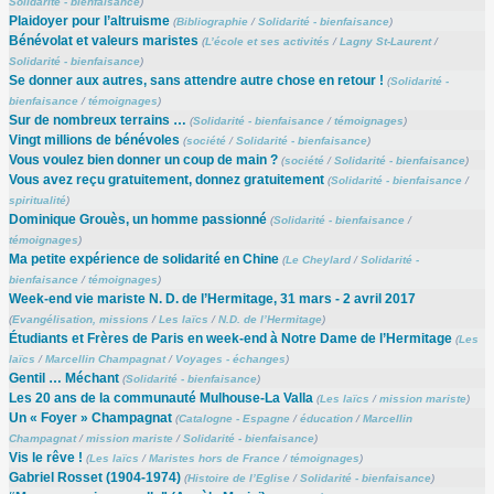
Solidarité - bienfaisance
)
Plaidoyer pour l’altruisme
(
Bibliographie
/
Solidarité - bienfaisance
)
Bénévolat et valeurs maristes
(
L’école et ses activités
/
Lagny St-Laurent
/
Solidarité - bienfaisance
)
Se donner aux autres, sans attendre autre chose en retour !
(
Solidarité -
bienfaisance
/
témoignages
)
Sur de nombreux terrains …
(
Solidarité - bienfaisance
/
témoignages
)
Vingt millions de bénévoles
(
société
/
Solidarité - bienfaisance
)
Vous voulez bien donner un coup de main ?
(
société
/
Solidarité - bienfaisance
)
Vous avez reçu gratuitement, donnez gratuitement
(
Solidarité - bienfaisance
/
spiritualité
)
Dominique Grouès, un homme passionné
(
Solidarité - bienfaisance
/
témoignages
)
Ma petite expérience de solidarité en Chine
(
Le Cheylard
/
Solidarité -
bienfaisance
/
témoignages
)
Week-end vie mariste N. D. de l’Hermitage, 31 mars - 2 avril 2017
(
Evangélisation, missions
/
Les laïcs
/
N.D. de l’Hermitage
)
Étudiants et Frères de Paris en week-end à Notre Dame de l’Hermitage
(
Les
laïcs
/
Marcellin Champagnat
/
Voyages - échanges
)
Gentil … Méchant
(
Solidarité - bienfaisance
)
Les 20 ans de la communauté Mulhouse-La Valla
(
Les laïcs
/
mission mariste
)
Un « Foyer » Champagnat
(
Catalogne - Espagne
/
éducation
/
Marcellin
Champagnat
/
mission mariste
/
Solidarité - bienfaisance
)
Vis le rêve !
(
Les laïcs
/
Maristes hors de France
/
témoignages
)
Gabriel Rosset (1904-1974)
(
Histoire de l’Eglise
/
Solidarité - bienfaisance
)