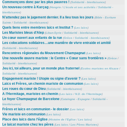
Commençons donc par les plus pauvres !
(
Solidarité - bienfaisance
)
Un nouveau centre à Karçag
(
Hongrie
/
L’école et ses activités
/
Solidarité -
bienfaisance
)
N’attendez pas le jugement dernier. Il a lieu tous les jours
(
Bible - Ecriture
Sainte
/
Solidarité - bienfaisance
)
Quels liens entre membres laïcs et Institut ?
(
Les laïcs
)
Les Maristes bleus d’Alep
(
Liban-Syrie
/
Solidarité - bienfaisance
)
Un cœur ouvert aux enfants de la rue
(
Grèce
/
Solidarité - bienfaisance
)
Les colocations solidaires…une manière de vivre entraide et amitié
(
Solidarité - bienfaisance
)
Rencontres régionales du Mouvement Champagnat
(
Les laïcs
)
Une nouvelle œuvre mariste : le Centre « Cœur sans frontières »
(
Grèce
/
Solidarité - bienfaisance
)
Jeu ici, toi ailleurs, pour un monde plus fraternel
(
Ecoles maristes en Alsace
/
Solidarité - bienfaisance
)
Engagement mariste ! Utopie ou signe d’avenir ?
(
Les laïcs
)
Laïcs et Frères, un chemin mariste de communion
(
Les laïcs
)
Les roues du cœur de Dieu
(
Solidarité - bienfaisance
)
A l’Hermitage, maristes en chemin
(
Les laïcs
/
N.D. de l’Hermitage
)
Le foyer Champagnat de Barcelone
(
Catalogne - Espagne
/
Solidarité -
bienfaisance
)
Frères et laïcs en communion - le dossier
(
Les laïcs
)
Vie mariste en communion
(
Les laïcs
)
Place des laïcs dans l’église
(
Histoire de l’Eglise
/
Les laïcs
)
Le laïcat mariste chez les pères
(
Les laïcs
/
Les Pères Maristes
)