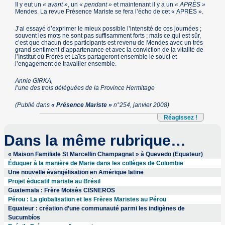
Il y eut un
« avant »
, un
« pendant »
et maintenant il y a un
« APRÈS »
Mendes. La revue Présence Mariste se fera l’écho de cet « APRÈS ».
J’ai essayé d’exprimer le mieux possible l’intensité de ces journées ;
souvent les mots ne sont pas suffisamment forts ; mais ce qui est sûr,
c’est que chacun des participants est revenu de Mendes avec un très
grand sentiment d’appartenance et avec la conviction de la vitalité de
l’Institut où Frères et Laïcs partageront ensemble le souci et
l’engagement de travailler ensemble.
Annie GIRKA,
l’une des trois déléguées de la Province Hermitage
(Publié dans
« Présence Mariste »
n°254, janvier 2008)
Réagissez !
Dans la même rubrique…
« Maison Familiale St Marcellin Champagnat » à Quevedo (Equateur)
Éduquer à la manière de Marie dans les collèges de Colombie
Une nouvelle évangélisation en Amérique latine
Projet éducatif mariste au Brésil
Guatemala : Frère Moisès CISNEROS
Pérou : La globalisation et les Frères Maristes au Pérou
Equateur : création d’une communauté parmi les indigènes de
Sucumbíos