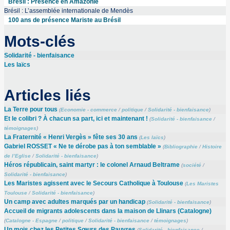
Brésil : Présence en Amazonie
Brésil : L’assemblée internationale de Mendès
100 ans de présence Mariste au Brésil
Mots-clés
Solidarité - bienfaisance
Les laïcs
Articles liés
La Terre pour tous
(
Economie - commerce
/
politique
/
Solidarité - bienfaisance
)
Et le colibri ? À chacun sa part, ici et maintenant !
(
Solidarité - bienfaisance
/
témoignages
)
La Fraternité « Henri Vergès » fête ses 30 ans
(
Les laïcs
)
Gabriel ROSSET « Ne te dérobe pas à ton semblable »
(
Bibliographie
/
Histoire
de l’Eglise
/
Solidarité - bienfaisance
)
Héros républicain, saint martyr : le colonel Arnaud Beltrame
(
société
/
Solidarité - bienfaisance
)
Les Maristes agissent avec le Secours Catholique à Toulouse
(
Les Maristes
Toulouse
/
Solidarité - bienfaisance
)
Un camp avec adultes marqués par un handicap
(
Solidarité - bienfaisance
)
Accueil de migrants adolescents dans la maison de Llinars (Catalogne)
(
Catalogne - Espagne
/
politique
/
Solidarité - bienfaisance
/
témoignages
)
Un mois chez les Petites Sœurs des Pauvres
(
Solidarité - bienfaisance
/