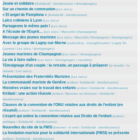
Jeune et solidaire
(
Solidarité - bienfaisance
/
témoignages
)
Sur un chemin de communion
(
Les laïcs
)
« El angel de Pamplona »
(
Solidarité - bienfaisance
)
Laïcs coliniens à Lyon
(
Les laïcs
)
Partageons le même pain !
(
Les laïcs
)
A l’écoute de l’Esprit…
(
Les laïcs
/
Marcellin Champagnat
)
Message des jeunes maristes
(
Les laïcs
/
Marcellin Champagnat
/
témoignages
)
Avec le groupe de Lagny-sur-Marne
(
catéchèse - évangélisation
/
Lagny St-
Laurent
/
Les laïcs
/
témoignages
)
Jeunes maristes de Champagnat
(
Les laïcs
/
témoignages
)
La vie à faire naître
(
Les laïcs
/
témoignages
/
vocation
)
Témoignage d’un couple : la retraite, un passage à préparer
(
la famille
/
la
retraite
/
Les laïcs
)
Présentation des Fraternités Maristes
(
Les laïcs
)
La communauté mariste de Genève
(
enfant
/
Solidarité - bienfaisance
)
Histoires vraies sur le travail des enfants
(
enfant
/
Solidarité - bienfaisance
)
Kiribati : une action réussie
(
enfant
/
Maristes en Océanie
/
Solidarité -
bienfaisance
)
Clauses de la convention de l’ONU relative aux droits de l’enfant (en
résumé)
(
enfant
/
Solidarité - bienfaisance
)
L’esprit qui anime la convention relative aux Droits de l’enfant
(
enfant
/
politique
/
Solidarité - bienfaisance
)
Nouvelles du site de la FMSI
(
Internet - le web
/
Solidarité - bienfaisance
)
La fondation mariste pour la solidarité internationale (FMSI) se présente
(
enfant
/
Solidarité - bienfaisance
)