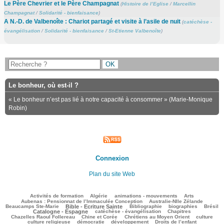
Le Père Chevrier et le Père Champagnat
(
Histoire de l’Eglise
/
Marcellin
Champagnat
/
Solidarité - bienfaisance
)
A N.-D. de Valbenoîte : Chariot partagé et visite à l’asile de nuit
(
catéchèse -
évangélisation
/
Solidarité - bienfaisance
/
St-Etienne Valbenoîte
)
Le bonheur, où est-il ?
« Le bonheur n’est pas lié à notre capacité à consommer » (Marie-Monique
Robin)
Connexion
Plan du site Web
66/1600
45/1600
68/1600
136/1600
43/1600
Activités de formation
Algérie
animations - mouvements
Arts
31/1600
45/1600
Aubenas : Pensionnat de l’Immaculée Conception
Australie-Nlle Zélande
369/1600
25/1600
302/1600
109/1600
399/1600
Beaucamps Ste-Marie
Bible - Ecriture Sainte
Bibliographie
biographies
Brésil
317/1600
78/1600
100/1600
Catalogne - Espagne
catéchèse - évangélisation
Chapitres
68/1600
109/1600
204/1600
27/1600
Chazelles Raoul Follereau
Chine et Corée
Chrétiens au Moyen Orient
culture
45/1600
27/1600
83/1600
4/1600
culture religieuse
démocratie
développement
Droits de l’enfant