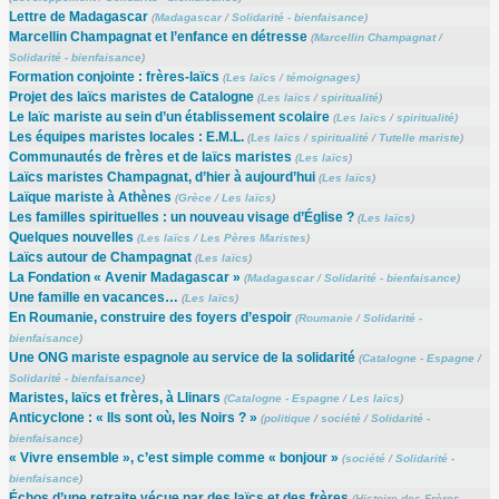
Lettre de Madagascar
(
Madagascar
/
Solidarité - bienfaisance
)
Marcellin Champagnat et l’enfance en détresse
(
Marcellin Champagnat
/
Solidarité - bienfaisance
)
Formation conjointe : frères-laïcs
(
Les laïcs
/
témoignages
)
Projet des laïcs maristes de Catalogne
(
Les laïcs
/
spiritualité
)
Le laïc mariste au sein d’un établissement scolaire
(
Les laïcs
/
spiritualité
)
Les équipes maristes locales : E.M.L.
(
Les laïcs
/
spiritualité
/
Tutelle mariste
)
Communautés de frères et de laïcs maristes
(
Les laïcs
)
Laïcs maristes Champagnat, d’hier à aujourd’hui
(
Les laïcs
)
Laïque mariste à Athènes
(
Grèce
/
Les laïcs
)
Les familles spirituelles : un nouveau visage d’Église ?
(
Les laïcs
)
Quelques nouvelles
(
Les laïcs
/
Les Pères Maristes
)
Laïcs autour de Champagnat
(
Les laïcs
)
La Fondation « Avenir Madagascar »
(
Madagascar
/
Solidarité - bienfaisance
)
Une famille en vacances…
(
Les laïcs
)
En Roumanie, construire des foyers d’espoir
(
Roumanie
/
Solidarité -
bienfaisance
)
Une ONG mariste espagnole au service de la solidarité
(
Catalogne - Espagne
/
Solidarité - bienfaisance
)
Maristes, laïcs et frères, à Llinars
(
Catalogne - Espagne
/
Les laïcs
)
Anticyclone : « Ils sont où, les Noirs ? »
(
politique
/
société
/
Solidarité -
bienfaisance
)
« Vivre ensemble », c’est simple comme « bonjour »
(
société
/
Solidarité -
bienfaisance
)
Échos d’une retraite vécue par des laïcs et des frères
(
Histoire des Frères