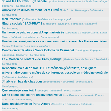
30 ans les Fourmis… Ça se fête !
(
animations - mouvements
/
N.D. de l’Hermitage
/
Solidarité - bienfaisance
)
Anniversaire du Mouvement Foi et Lumière
(
N.D. de l’Hermitage
/
Solidarité -
bienfaisance
)
Mon Prochain
(
Solidarité - bienfaisance
/
témoignages
)
Œuvre sociale “SAÓ-PRAT ?
(
Catalogne - Espagne
/
éducation
/
Solidarité -
bienfaisance
)
Un havre de paix au cœur d’Alep martyrisée
(
Chrétiens au Moyen Orient
/
Liban-
Syrie
/
Solidarité - bienfaisance
/
témoignages
)
Une laïque témoigne de sa vie « en communion » avec les Frères maristes
(
Lagny St-Laurent
/
Les laïcs
/
vocation
)
Centre ouvert Rialles à Santa Coloma de Gramenet
(
Catalogne - Espagne
/
éducation
/
Solidarité - bienfaisance
)
La « Maison de l’enfant » de Tires, Portugal
(
Maristes hors de France
/
Solidarité -
bienfaisance
)
Rencontre avec Jean Noël BALLY médecin généraliste, enseignant
universitaire comme maître de conférences associé en médecine générale
(
Solidarité - bienfaisance
)
J’habite en bas de chez vous
(
Bibliographie
/
Solidarité - bienfaisance
/
témoignages
)
Que serais-je sans toit ?
(
politique
/
Solidarité - bienfaisance
)
On ne cesse pas de rire en devenant vieux
(
Les Maristes de Bourg de Péage
/
Solidarité - bienfaisance
)
Dans un bidonville de Porto Alegre
(
Maristes en Amérique
/
Solidarité -
bienfaisance
)