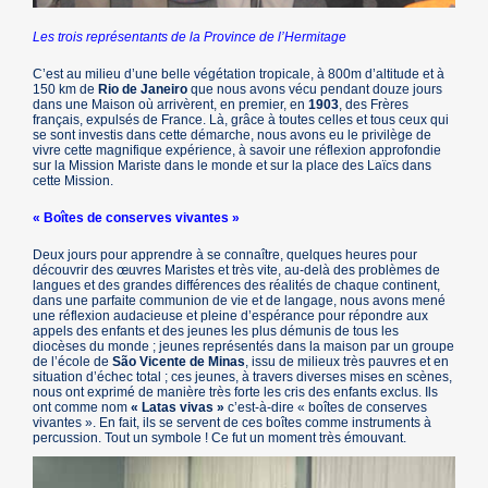
Les trois représentants de la Province de l’Hermitage
C’est au milieu d’une belle végétation tropicale, à 800m d’altitude et à
150 km de
Rio de Janeiro
que nous avons vécu pendant douze jours
dans une Maison où arrivèrent, en premier, en
1903
, des Frères
français, expulsés de France. Là, grâce à toutes celles et tous ceux qui
se sont investis dans cette démarche, nous avons eu le privilège de
vivre cette magnifique expérience, à savoir une réflexion approfondie
sur la Mission Mariste dans le monde et sur la place des Laïcs dans
cette Mission.
« Boîtes de conserves vivantes »
Deux jours pour apprendre à se connaître, quelques heures pour
découvrir des œuvres Maristes et très vite, au-delà des problèmes de
langues et des grandes différences des réalités de chaque continent,
dans une parfaite communion de vie et de langage, nous avons mené
une réflexion audacieuse et pleine d’espérance pour répondre aux
appels des enfants et des jeunes les plus démunis de tous les
diocèses du monde ; jeunes représentés dans la maison par un groupe
de l’école de
São Vicente de Minas
, issu de milieux très pauvres et en
situation d’échec total ; ces jeunes, à travers diverses mises en scènes,
nous ont exprimé de manière très forte les cris des enfants exclus. Ils
ont comme nom
« Latas vivas »
c’est-à-dire « boîtes de conserves
vivantes ». En fait, ils se servent de ces boîtes comme instruments à
percussion. Tout un symbole ! Ce fut un moment très émouvant.