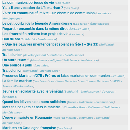
La communion, porteuse de vie
(
Les laïcs
)
Y a-t-il une vocation du laïc mariste ?
(
Les laïcs
)
Vivre en communauté mixte…un chemin de communion
(
Les laïcs
/
témoignages
)
Le petit colibri de la légende Amérindienne
(
Les laïcs
/
témoignages
)
Regarder ensemble dans la même direction
(
Les laïcs
)
Les fraternités relisent leur projet de vie
(
Les laïcs
)
Don de soi
(
Solidarité - bienfaisance
)
« Que les pauvres m’entendent et soient en fête ! » (Ps 33)
(
Solidarité -
bienfaisance
)
Trait d’union
(
développement
/
Solidarité - bienfaisance
)
Un autre islam ?
(
Musulmans
/
religion
/
Solidarité - bienfaisance
)
Une source a jailli !
(
Les laïcs
)
Trait d’union
(
Solidarité - bienfaisance
)
Présence Mariste n°275 : Frères et laïcs maristes en communion
(
Les laïcs
)
La famille mariste
(
Les laïcs
/
Les Pères Maristes
/
Les Soeurs Maristes
/
SMSM -
Soeurs Missionnaires
)
Jeunes en solidarité avec le Sénégal
(
Solidarité - bienfaisance
/
Voyages -
échanges
)
Quand les élèves se sentent solidaires
(
Grèce
/
Solidarité - bienfaisance
)
Mets tes baskets et bats la maladie !
(
Chazelles Raoul Follereau
/
Solidarité -
bienfaisance
)
L’œuvre mariste en Roumanie
(
mission mariste
/
Roumanie
/
Solidarité -
bienfaisance
)
Maristes en Catalogne française
(
Les laïcs
)