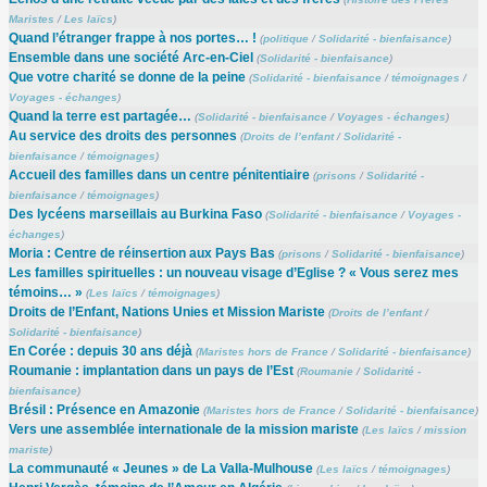
Maristes
/
Les laïcs
)
Quand l’étranger frappe à nos portes… !
(
politique
/
Solidarité - bienfaisance
)
Ensemble dans une société Arc-en-Ciel
(
Solidarité - bienfaisance
)
Que votre charité se donne de la peine
(
Solidarité - bienfaisance
/
témoignages
/
Voyages - échanges
)
Quand la terre est partagée…
(
Solidarité - bienfaisance
/
Voyages - échanges
)
Au service des droits des personnes
(
Droits de l’enfant
/
Solidarité -
bienfaisance
/
témoignages
)
Accueil des familles dans un centre pénitentiaire
(
prisons
/
Solidarité -
bienfaisance
/
témoignages
)
Des lycéens marseillais au Burkina Faso
(
Solidarité - bienfaisance
/
Voyages -
échanges
)
Moria : Centre de réinsertion aux Pays Bas
(
prisons
/
Solidarité - bienfaisance
)
Les familles spirituelles : un nouveau visage d’Eglise ? « Vous serez mes
témoins… »
(
Les laïcs
/
témoignages
)
Droits de l’Enfant, Nations Unies et Mission Mariste
(
Droits de l’enfant
/
Solidarité - bienfaisance
)
En Corée : depuis 30 ans déjà
(
Maristes hors de France
/
Solidarité - bienfaisance
)
Roumanie : implantation dans un pays de l’Est
(
Roumanie
/
Solidarité -
bienfaisance
)
Brésil : Présence en Amazonie
(
Maristes hors de France
/
Solidarité - bienfaisance
)
Vers une assemblée internationale de la mission mariste
(
Les laïcs
/
mission
mariste
)
La communauté « Jeunes » de La Valla-Mulhouse
(
Les laïcs
/
témoignages
)