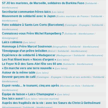
ST JO les maristes, de Marseille, solidaires du Burkina Faso
(
Solidarité -
bienfaisance
)
Secrétariat communion frères-laïcs
(
Les laïcs
)
Mouvement de solidarité avec le Japon
(
Ecoles maristes de France
/
Solidarité -
bienfaisance
)
Foire solidaire à Sants-Les Corts (Barcelone)
(
Catalogne - Espagne
/
Solidarité -
bienfaisance
)
Connaissez-vous Frère Michel Rampelberg ?
(
Solidarité - bienfaisance
/
témoignages
)
Laïcs coliniens
(
Les laïcs
)
Hommage à Frère Marcel Soutrenon
(
biographies
/
Solidarité - bienfaisance
)
Témoignage d’un prêtre brésilien
(
Brésil
/
Solidarité - bienfaisance
)
Expérience de solidarité à Madagascar
(
Madagascar
/
Solidarité - bienfaisance
)
Les Frat fêtent leurs « Noces d’argent »
(
Les laïcs
)
Le Foyer N-D des Sans-Abri fête ses 60 ans
(
Solidarité - bienfaisance
)
« En marche vers une terre nouvelle »
(
Les laïcs
)
Autour de la même table
(
Les laïcs
)
Devenir garçons de café
(
Catalogne - Espagne
/
L’école et ses activités
/
Solidarité -
bienfaisance
)
Espoir rendu… le tsunami, cinq ans après
(
Maristes en Asie
/
Solidarité -
bienfaisance
)
Équipe de liaison « Laïcs Champagnat »
(
Les laïcs
)
Des laïcs aussi !
(
Les laïcs
/
mission mariste
)
Auprès des fragilisés de la vie : avec les Sœurs du Christ à Gethsémani
(
développement
/
Solidarité - bienfaisance
)