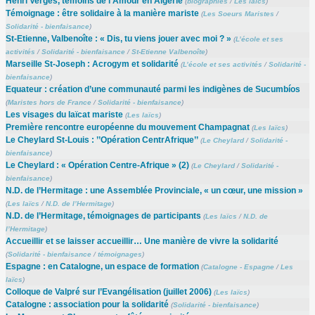
Henri Vergès, témoins de l’Amour en Algérie
(
biographies
/
Les laïcs
)
Témoignage : être solidaire à la manière mariste
(
Les Soeurs Maristes
/
Solidarité - bienfaisance
)
St-Etienne, Valbenoîte : « Dis, tu viens jouer avec moi ? »
(
L’école et ses
activités
/
Solidarité - bienfaisance
/
St-Etienne Valbenoîte
)
Marseille St-Joseph : Acrogym et solidarité
(
L’école et ses activités
/
Solidarité -
bienfaisance
)
Equateur : création d’une communauté parmi les indigènes de Sucumbíos
(
Maristes hors de France
/
Solidarité - bienfaisance
)
Les visages du laïcat mariste
(
Les laïcs
)
Première rencontre européenne du mouvement Champagnat
(
Les laïcs
)
Le Cheylard St-Louis : ’’Opération CentrAfrique’’
(
Le Cheylard
/
Solidarité -
bienfaisance
)
Le Cheylard : « Opération Centre-Afrique » (2)
(
Le Cheylard
/
Solidarité -
bienfaisance
)
N.D. de l’Hermitage : une Assemblée Provinciale, « un cœur, une mission »
(
Les laïcs
/
N.D. de l’Hermitage
)
N.D. de l’Hermitage, témoignages de participants
(
Les laïcs
/
N.D. de
l’Hermitage
)
Accueillir et se laisser accueillir… Une manière de vivre la solidarité
(
Solidarité - bienfaisance
/
témoignages
)
Espagne : en Catalogne, un espace de formation
(
Catalogne - Espagne
/
Les
laïcs
)
Colloque de Valpré sur l’Evangélisation (juillet 2006)
(
Les laïcs
)
Catalogne : association pour la solidarité
(
Solidarité - bienfaisance
)