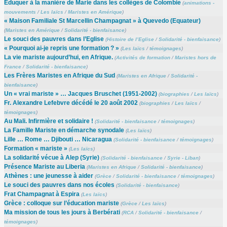
Éduquer à la manière de Marie dans les collèges de Colombie
(
animations -
mouvements
/
Les laïcs
/
Maristes en Amérique
)
« Maison Familiale St Marcellin Champagnat » à Quevedo (Equateur)
(
Maristes en Amérique
/
Solidarité - bienfaisance
)
Le souci des pauvres dans l’Eglise
(
Histoire de l’Eglise
/
Solidarité - bienfaisance
)
« Pourquoi ai-je repris une formation ? »
(
Les laïcs
/
témoignages
)
La vie mariste aujourd’hui, en Afrique.
(
Activités de formation
/
Maristes hors de
France
/
Solidarité - bienfaisance
)
Les Frères Maristes en Afrique du Sud
(
Maristes en Afrique
/
Solidarité -
bienfaisance
)
Un « vrai mariste » … Jacques Bruschet (1951-2002)
(
biographies
/
Les laïcs
)
Fr. Alexandre Lefebvre décédé le 20 août 2002
(
biographies
/
Les laïcs
/
témoignages
)
Au Mali. Infirmière et solidaire !
(
Solidarité - bienfaisance
/
témoignages
)
La Famille Mariste en démarche synodale
(
Les laïcs
)
Lille … Rome … Djibouti … Nicaragua
(
Solidarité - bienfaisance
/
témoignages
)
Formation « mariste »
(
Les laïcs
)
La solidarité vécue à Alep (Syrie)
(
Solidarité - bienfaisance
/
Syrie - Liban
)
Présence Mariste au Liberia
(
Maristes en Afrique
/
Solidarité - bienfaisance
)
Athènes : une jeunesse à aider
(
Grèce
/
Solidarité - bienfaisance
/
témoignages
)
Le souci des pauvres dans nos écoles
(
Solidarité - bienfaisance
)
Frat Champagnat à Espira
(
Les laïcs
)
Grèce : colloque sur l’éducation mariste
(
Grèce
/
Les laïcs
)
Ma mission de tous les jours à Berbérati
(
RCA
/
Solidarité - bienfaisance
/
témoignages
)