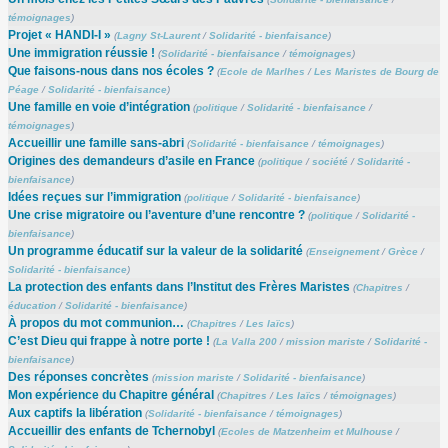
témoignages
)
Projet « HANDI-I »
(
Lagny St-Laurent
/
Solidarité - bienfaisance
)
Une immigration réussie !
(
Solidarité - bienfaisance
/
témoignages
)
Que faisons-nous dans nos écoles ?
(
Ecole de Marlhes
/
Les Maristes de Bourg de
Péage
/
Solidarité - bienfaisance
)
Une famille en voie d’intégration
(
politique
/
Solidarité - bienfaisance
/
témoignages
)
Accueillir une famille sans-abri
(
Solidarité - bienfaisance
/
témoignages
)
Origines des demandeurs d’asile en France
(
politique
/
société
/
Solidarité -
bienfaisance
)
Idées reçues sur l’immigration
(
politique
/
Solidarité - bienfaisance
)
Une crise migratoire ou l’aventure d’une rencontre ?
(
politique
/
Solidarité -
bienfaisance
)
Un programme éducatif sur la valeur de la solidarité
(
Enseignement
/
Grèce
/
Solidarité - bienfaisance
)
La protection des enfants dans l’Institut des Frères Maristes
(
Chapitres
/
éducation
/
Solidarité - bienfaisance
)
À propos du mot communion…
(
Chapitres
/
Les laïcs
)
C’est Dieu qui frappe à notre porte !
(
La Valla 200
/
mission mariste
/
Solidarité -
bienfaisance
)
Des réponses concrètes
(
mission mariste
/
Solidarité - bienfaisance
)
Mon expérience du Chapitre général
(
Chapitres
/
Les laïcs
/
témoignages
)
Aux captifs la libération
(
Solidarité - bienfaisance
/
témoignages
)
Accueillir des enfants de Tchernobyl
(
Ecoles de Matzenheim et Mulhouse
/