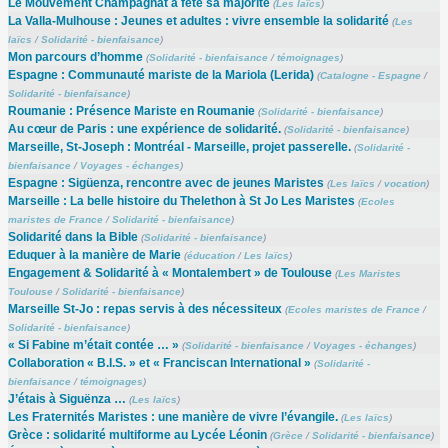
Le Mouvement Champagnat a fêté sa majorité
(
Les laïcs
)
La Valla-Mulhouse : Jeunes et adultes : vivre ensemble la solidarité
(
Les
laïcs
/
Solidarité - bienfaisance
)
Mon parcours d’homme
(
Solidarité - bienfaisance
/
témoignages
)
Espagne : Communauté mariste de la Mariola (Lerida)
(
Catalogne - Espagne
/
Solidarité - bienfaisance
)
Roumanie : Présence Mariste en Roumanie
(
Solidarité - bienfaisance
)
Au cœur de Paris : une expérience de solidarité.
(
Solidarité - bienfaisance
)
Marseille, St-Joseph : Montréal - Marseille, projet passerelle.
(
Solidarité -
bienfaisance
/
Voyages - échanges
)
Espagne : Sigüenza, rencontre avec de jeunes Maristes
(
Les laïcs
/
vocation
)
Marseille : La belle histoire du Thelethon à St Jo Les Maristes
(
Ecoles
maristes de France
/
Solidarité - bienfaisance
)
Solidarité dans la Bible
(
Solidarité - bienfaisance
)
Eduquer à la manière de Marie
(
éducation
/
Les laïcs
)
Engagement & Solidarité à « Montalembert » de Toulouse
(
Les Maristes
Toulouse
/
Solidarité - bienfaisance
)
Marseille St-Jo : repas servis à des nécessiteux
(
Ecoles maristes de France
/
Solidarité - bienfaisance
)
« Si Fabine m’était contée … »
(
Solidarité - bienfaisance
/
Voyages - échanges
)
Collaboration « B.I.S. » et « Franciscan International »
(
Solidarité -
bienfaisance
/
témoignages
)
J’étais à Siguënza …
(
Les laïcs
)
Les Fraternités Maristes : une manière de vivre l’évangile.
(
Les laïcs
)
Grèce : solidarité multiforme au Lycée Léonin
(
Grèce
/
Solidarité - bienfaisance
)