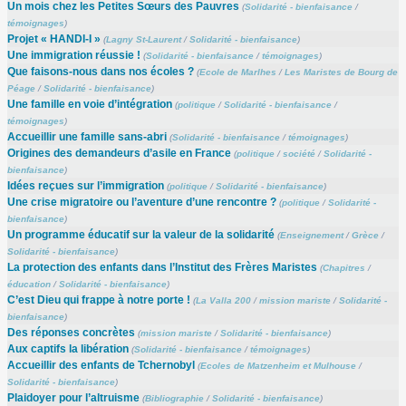
Un mois chez les Petites Sœurs des Pauvres
(
Solidarité - bienfaisance
/
témoignages
)
Projet « HANDI-I »
(
Lagny St-Laurent
/
Solidarité - bienfaisance
)
Une immigration réussie !
(
Solidarité - bienfaisance
/
témoignages
)
Que faisons-nous dans nos écoles ?
(
Ecole de Marlhes
/
Les Maristes de Bourg de
Péage
/
Solidarité - bienfaisance
)
Une famille en voie d’intégration
(
politique
/
Solidarité - bienfaisance
/
témoignages
)
Accueillir une famille sans-abri
(
Solidarité - bienfaisance
/
témoignages
)
Origines des demandeurs d’asile en France
(
politique
/
société
/
Solidarité -
bienfaisance
)
Idées reçues sur l’immigration
(
politique
/
Solidarité - bienfaisance
)
Une crise migratoire ou l’aventure d’une rencontre ?
(
politique
/
Solidarité -
bienfaisance
)
Un programme éducatif sur la valeur de la solidarité
(
Enseignement
/
Grèce
/
Solidarité - bienfaisance
)
La protection des enfants dans l’Institut des Frères Maristes
(
Chapitres
/
éducation
/
Solidarité - bienfaisance
)
C’est Dieu qui frappe à notre porte !
(
La Valla 200
/
mission mariste
/
Solidarité -
bienfaisance
)
Des réponses concrètes
(
mission mariste
/
Solidarité - bienfaisance
)
Aux captifs la libération
(
Solidarité - bienfaisance
/
témoignages
)
Accueillir des enfants de Tchernobyl
(
Ecoles de Matzenheim et Mulhouse
/
Solidarité - bienfaisance
)
Plaidoyer pour l’altruisme
(
Bibliographie
/
Solidarité - bienfaisance
)