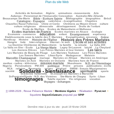
Plan du site Web
103/2429
47/2429
143/2429
216/2429
79/2429
Activités de formation
Algérie
animations - mouvements
Arts
54/2429
73/2429
Aubenas : Pensionnat de l’Immaculée Conception
Australie-Nlle Zélande
529/2429
39/2429
410/2429
105/2429
695/2429
Beaucamps Ste-Marie
Bible - Ecriture Sainte
Bibliographie
biographies
Brésil
497/2429
136/2429
143/2429
Catalogne - Espagne
catéchèse - évangélisation
Chapitres
99/2429
236/2429
279/2429
30/2429
Chazelles Raoul Follereau
Chine et Corée
Chrétiens au Moyen Orient
culture
115/2429
78/2429
115/2429
13/2429
culture religieuse
démocratie
développement
Droits de l’enfant
118/2429
897/2429
Ecole de Marlhes
Ecoles de Matzenheim et Mulhouse
Ecoles maristes de France
170/2429
357/2429
112/2429
Ecoles maristes en Alsace
écologie
éducation
1260/2429
117/2429
609/2429
180/2429
65/2429
Economie - commerce
enfant
Enseignement
espérance
166/2429
768/2429
55/2429
Etablissements sous la tutelle des F. Maristes
Evangélisation, missions
Grèce
Histoire des Frères Maristes
196/2429
670/2429
1413/2429
109/2429
Handicap
Histoire
Histoire de l’Eglise
L’école et ses activités
29/2429
72/2429
162/2429
924/2429
38/2429
Hongrie
Inde
Inter-religieux
Internet - le web
271/2429
87/2429
26/2429
91/2429
La Doctrine Chrétienne de Matzenheim
la famille
la retraite
La Valla 200
630/2429
300/2429
273/2429
224/2429
52/2429
La Valla en Gier - Ecole
La Vierge Marie
Lagny St-Laurent
laïcité
Le Cheylard
Les laïcs
122/2429
1275/2429
463/2429
Les Anciens Elèves
Les Frères Maristes et leur histoire
195/2429
468/2429
393/2429
Les Maristes de Bourg de Péage
Les Maristes Toulouse
Les Pères Maristes
87/2429
162/2429
36/2429
816/2429
Les Soeurs Maristes
Liban-Syrie
Madagascar
Malaisie
25/2429
326/2429
244/2429
266/2429
Marcellin Champagnat
mariage
Maristes en Afrique
Maristes en Amérique
69/2429
340/2429
237/2429
Maristes en Asie
Maristes en Océanie
Maristes hors de France
mission mariste
910/2429
44/2429
637/2429
51/2429
medias - radios - télévision
Musulmans
N.D. de l’Hermitage
153/2429
125/2429
571/2429
176/2429
98/2429
242/2429
146/2429
Nigeria
Persécutions
PM 300
politique
Prière
prisons
publications - écrits
157/2429
44/2429
42/2429
60/2429
330/2429
232/2429
RCA
religion
Roumanie
sectes
Sénégal
SMSM - Soeurs Missionnaires
Solidarité - bienfaisance
spiritualité
2429/2429
1187/2429
239/2429
146/2429
société
sports
70/2429
93/2429
St-Etienne Valbenoîte
St-Joseph les Maristes à Marseille
53/2429
32/2429
2125/2429
St-Pourçain/Sioule - N.D. des Victoires
Ste-Marie de Chagny
Syrie - Liban
témoignages
152/2429
120/2429
506/2429
556/2429
Tutelle mariste
Vie religieuse
vocation
Voyages - échanges
©
1996-2026 , Revue Présence Mariste
•
Mentions légales
•
Réalisation :
Pyrat.net
•
Squelette
SoyezCréateurs
propulsé par
SPIP
Dernière mise à jour du site : jeudi 19 février 2026