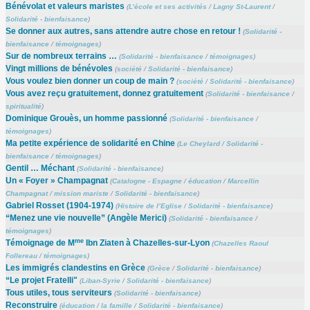
Bénévolat et valeurs maristes
(
L’école et ses activités
/
Lagny St-Laurent
/
Solidarité - bienfaisance
)
Se donner aux autres, sans attendre autre chose en retour !
(
Solidarité -
bienfaisance
/
témoignages
)
Sur de nombreux terrains …
(
Solidarité - bienfaisance
/
témoignages
)
Vingt millions de bénévoles
(
société
/
Solidarité - bienfaisance
)
Vous voulez bien donner un coup de main ?
(
société
/
Solidarité - bienfaisance
)
Vous avez reçu gratuitement, donnez gratuitement
(
Solidarité - bienfaisance
/
spiritualité
)
Dominique Grouès, un homme passionné
(
Solidarité - bienfaisance
/
témoignages
)
Ma petite expérience de solidarité en Chine
(
Le Cheylard
/
Solidarité -
bienfaisance
/
témoignages
)
Gentil … Méchant
(
Solidarité - bienfaisance
)
Un « Foyer » Champagnat
(
Catalogne - Espagne
/
éducation
/
Marcellin
Champagnat
/
mission mariste
/
Solidarité - bienfaisance
)
Gabriel Rosset (1904-1974)
(
Histoire de l’Eglise
/
Solidarité - bienfaisance
)
“Menez une vie nouvelle” (Angèle Merici)
(
Solidarité - bienfaisance
/
témoignages
)
me
Témoignage de M
Ibn Ziaten à Chazelles-sur-Lyon
(
Chazelles Raoul
Follereau
/
témoignages
)
Les immigrés clandestins en Grèce
(
Grèce
/
Solidarité - bienfaisance
)
“Le projet Fratelli"
(
Liban-Syrie
/
Solidarité - bienfaisance
)
Tous utiles, tous serviteurs
(
Solidarité - bienfaisance
)
Reconstruire
(
éducation
/
la famille
/
Solidarité - bienfaisance
)