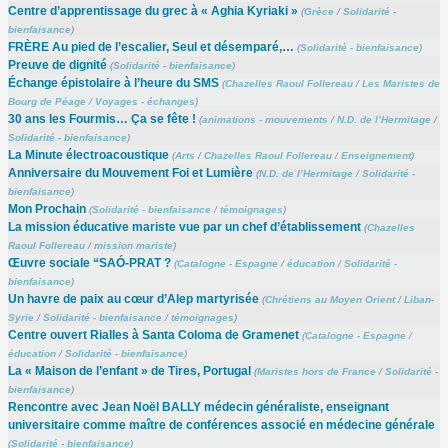
Centre d’apprentissage du grec à « Aghia Kyriaki »
(
Grèce
/
Solidarité -
bienfaisance
)
FRÈRE Au pied de l’escalier, Seul et désemparé,…
(
Solidarité - bienfaisance
)
Preuve de dignité
(
Solidarité - bienfaisance
)
Échange épistolaire à l’heure du SMS
(
Chazelles Raoul Follereau
/
Les Maristes de
Bourg de Péage
/
Voyages - échanges
)
30 ans les Fourmis… Ça se fête !
(
animations - mouvements
/
N.D. de l’Hermitage
/
Solidarité - bienfaisance
)
La Minute électroacoustique
(
Arts
/
Chazelles Raoul Follereau
/
Enseignement
)
Anniversaire du Mouvement Foi et Lumière
(
N.D. de l’Hermitage
/
Solidarité -
bienfaisance
)
Mon Prochain
(
Solidarité - bienfaisance
/
témoignages
)
La mission éducative mariste vue par un chef d’établissement
(
Chazelles
Raoul Follereau
/
mission mariste
)
Œuvre sociale “SAÓ-PRAT ?
(
Catalogne - Espagne
/
éducation
/
Solidarité -
bienfaisance
)
Un havre de paix au cœur d’Alep martyrisée
(
Chrétiens au Moyen Orient
/
Liban-
Syrie
/
Solidarité - bienfaisance
/
témoignages
)
Centre ouvert Rialles à Santa Coloma de Gramenet
(
Catalogne - Espagne
/
éducation
/
Solidarité - bienfaisance
)
La « Maison de l’enfant » de Tires, Portugal
(
Maristes hors de France
/
Solidarité -
bienfaisance
)
Rencontre avec Jean Noël BALLY médecin généraliste, enseignant
universitaire comme maître de conférences associé en médecine générale
(
Solidarité - bienfaisance
)