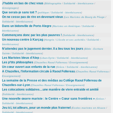
J’habite en bas de chez vous
(
Bibliographie
/
Solidarité - bienfaisance
/
témoignages
)
Que serais-je sans toit ?
(
politique
/
Solidarité - bienfaisance
)
On ne cesse pas de rire en devenant vieux
(
Les Maristes de Bourg de Péage
/
Solidarité - bienfaisance
)
Dans un bidonville de Porto Alegre
(
Maristes en Amérique
/
Solidarité -
bienfaisance
)
Commençons donc par les plus pauvres !
(
Solidarité - bienfaisance
)
Un nouveau centre à Karçag
(
Hongrie
/
L’école et ses activités
/
Solidarité -
bienfaisance
)
N’attendez pas le jugement dernier. Il a lieu tous les jours
(
Bible - Ecriture
Sainte
/
Solidarité - bienfaisance
)
Les Maristes bleus d’Alep
(
Liban-Syrie
/
Solidarité - bienfaisance
)
Les p’tits philosophes
(
Chazelles Raoul Follereau
/
Enseignement
)
Un cœur ouvert aux enfants de la rue
(
Grèce
/
Solidarité - bienfaisance
)
A Chazelles, l’information circule à Raoul Follereau
(
Chazelles Raoul Follereau
/
Enseignement
)
La semaine de la Presse et des médias au Collège Raoul Follereau de
Chazelles-sur-Lyon
(
Chazelles Raoul Follereau
/
Enseignement
)
Les colocations solidaires…une manière de vivre entraide et amitié
(
Solidarité - bienfaisance
)
Une nouvelle œuvre mariste : le Centre « Cœur sans frontières »
(
Grèce
/
Solidarité - bienfaisance
)
Jeu ici, toi ailleurs, pour un monde plus fraternel
(
Ecoles maristes en Alsace
/
Solidarité - bienfaisance
)