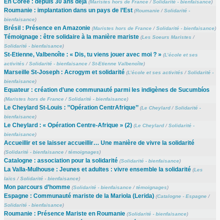
En Corée : depuis 30 ans déjà
(
Maristes hors de France
/
Solidarité - bienfaisance
)
Roumanie : implantation dans un pays de l’Est
(
Roumanie
/
Solidarité -
bienfaisance
)
Brésil : Présence en Amazonie
(
Maristes hors de France
/
Solidarité - bienfaisance
)
Témoignage : être solidaire à la manière mariste
(
Les Soeurs Maristes
/
Solidarité - bienfaisance
)
St-Etienne, Valbenoîte : « Dis, tu viens jouer avec moi ? »
(
L’école et ses
activités
/
Solidarité - bienfaisance
/
St-Etienne Valbenoîte
)
Marseille St-Joseph : Acrogym et solidarité
(
L’école et ses activités
/
Solidarité -
bienfaisance
)
Equateur : création d’une communauté parmi les indigènes de Sucumbíos
(
Maristes hors de France
/
Solidarité - bienfaisance
)
Le Cheylard St-Louis : ’’Opération CentrAfrique’’
(
Le Cheylard
/
Solidarité -
bienfaisance
)
Le Cheylard : « Opération Centre-Afrique » (2)
(
Le Cheylard
/
Solidarité -
bienfaisance
)
Accueillir et se laisser accueillir… Une manière de vivre la solidarité
(
Solidarité - bienfaisance
/
témoignages
)
Catalogne : association pour la solidarité
(
Solidarité - bienfaisance
)
La Valla-Mulhouse : Jeunes et adultes : vivre ensemble la solidarité
(
Les
laïcs
/
Solidarité - bienfaisance
)
Mon parcours d’homme
(
Solidarité - bienfaisance
/
témoignages
)
Espagne : Communauté mariste de la Mariola (Lerida)
(
Catalogne - Espagne
/
Solidarité - bienfaisance
)
Roumanie : Présence Mariste en Roumanie
(
Solidarité - bienfaisance
)