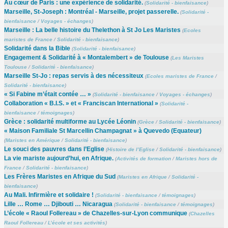
Au cœur de Paris : une expérience de solidarité.
(
Solidarité - bienfaisance
)
Marseille, St-Joseph : Montréal - Marseille, projet passerelle.
(
Solidarité -
bienfaisance
/
Voyages - échanges
)
Marseille : La belle histoire du Thelethon à St Jo Les Maristes
(
Ecoles
maristes de France
/
Solidarité - bienfaisance
)
Solidarité dans la Bible
(
Solidarité - bienfaisance
)
Engagement & Solidarité à « Montalembert » de Toulouse
(
Les Maristes
Toulouse
/
Solidarité - bienfaisance
)
Marseille St-Jo : repas servis à des nécessiteux
(
Ecoles maristes de France
/
Solidarité - bienfaisance
)
« Si Fabine m’était contée … »
(
Solidarité - bienfaisance
/
Voyages - échanges
)
Collaboration « B.I.S. » et « Franciscan International »
(
Solidarité -
bienfaisance
/
témoignages
)
Grèce : solidarité multiforme au Lycée Léonin
(
Grèce
/
Solidarité - bienfaisance
)
« Maison Familiale St Marcellin Champagnat » à Quevedo (Equateur)
(
Maristes en Amérique
/
Solidarité - bienfaisance
)
Le souci des pauvres dans l’Eglise
(
Histoire de l’Eglise
/
Solidarité - bienfaisance
)
La vie mariste aujourd’hui, en Afrique.
(
Activités de formation
/
Maristes hors de
France
/
Solidarité - bienfaisance
)
Les Frères Maristes en Afrique du Sud
(
Maristes en Afrique
/
Solidarité -
bienfaisance
)
Au Mali. Infirmière et solidaire !
(
Solidarité - bienfaisance
/
témoignages
)
Lille … Rome … Djibouti … Nicaragua
(
Solidarité - bienfaisance
/
témoignages
)
L’école « Raoul Follereau » de Chazelles-sur-Lyon communique
(
Chazelles
Raoul Follereau
/
L’école et ses activités
)