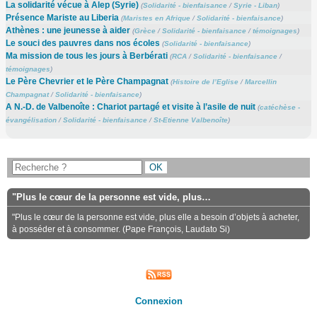
La solidarité vécue à Alep (Syrie)
(
Solidarité - bienfaisance
/
Syrie - Liban
)
Présence Mariste au Liberia
(
Maristes en Afrique
/
Solidarité - bienfaisance
)
Athènes : une jeunesse à aider
(
Grèce
/
Solidarité - bienfaisance
/
témoignages
)
Le souci des pauvres dans nos écoles
(
Solidarité - bienfaisance
)
Ma mission de tous les jours à Berbérati
(
RCA
/
Solidarité - bienfaisance
/
témoignages
)
Le Père Chevrier et le Père Champagnat
(
Histoire de l’Eglise
/
Marcellin
Champagnat
/
Solidarité - bienfaisance
)
A N.-D. de Valbenoîte : Chariot partagé et visite à l’asile de nuit
(
catéchèse -
évangélisation
/
Solidarité - bienfaisance
/
St-Etienne Valbenoîte
)
"Plus le cœur de la personne est vide, plus…
"Plus le cœur de la personne est vide, plus elle a besoin d’objets à acheter,
à posséder et à consommer. (Pape François, Laudato Si)
Connexion