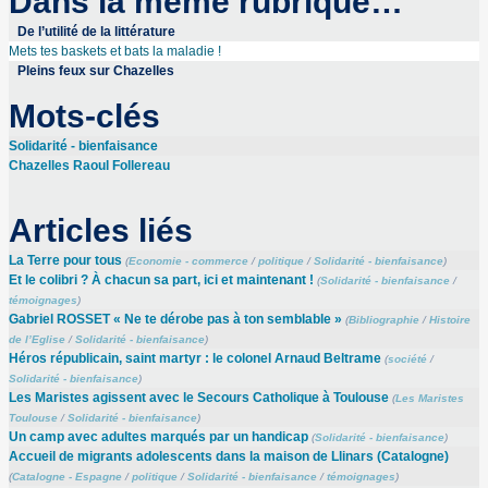
Dans la même rubrique…
De l’utilité de la littérature
Mets tes baskets et bats la maladie !
Pleins feux sur Chazelles
Mots-clés
Solidarité - bienfaisance
Chazelles Raoul Follereau
Articles liés
La Terre pour tous
(
Economie - commerce
/
politique
/
Solidarité - bienfaisance
)
Et le colibri ? À chacun sa part, ici et maintenant !
(
Solidarité - bienfaisance
/
témoignages
)
Gabriel ROSSET « Ne te dérobe pas à ton semblable »
(
Bibliographie
/
Histoire
de l’Eglise
/
Solidarité - bienfaisance
)
Héros républicain, saint martyr : le colonel Arnaud Beltrame
(
société
/
Solidarité - bienfaisance
)
Les Maristes agissent avec le Secours Catholique à Toulouse
(
Les Maristes
Toulouse
/
Solidarité - bienfaisance
)
Un camp avec adultes marqués par un handicap
(
Solidarité - bienfaisance
)
Accueil de migrants adolescents dans la maison de Llinars (Catalogne)
(
Catalogne - Espagne
/
politique
/
Solidarité - bienfaisance
/
témoignages
)