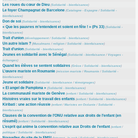
Les roues du cœur de Dieu
(
Solidarité - bienfaisance
)
Le foyer Champagnat de Barcelone
(
Catalogne - Espagne
/
Solidarité -
bienfaisance
)
Don de soi
(
Solidarité - bienfaisance
)
« Que les pauvres m’entendent et soient en fête ! » (Ps 33)
(
Solidarité -
bienfaisance
)
Trait d’union
(
développement
/
Solidarité - bienfaisance
)
Un autre islam ?
(
Musulmans
/
religion
/
Solidarité - bienfaisance
)
Trait d’union
(
Solidarité - bienfaisance
)
Jeunes en solidarité avec le Sénégal
(
Solidarité - bienfaisance
/
Voyages -
échanges
)
Quand les élèves se sentent solidaires
(
Grèce
/
Solidarité - bienfaisance
)
L’œuvre mariste en Roumanie
(
mission mariste
/
Roumanie
/
Solidarité -
bienfaisance
)
Jeune et solidaire
(
Solidarité - bienfaisance
/
témoignages
)
« El angel de Pamplona »
(
Solidarité - bienfaisance
)
La communauté mariste de Genève
(
enfant
/
Solidarité - bienfaisance
)
Histoires vraies sur le travail des enfants
(
enfant
/
Solidarité - bienfaisance
)
Kiribati : une action réussie
(
enfant
/
Maristes en Océanie
/
Solidarité -
bienfaisance
)
Clauses de la convention de l’ONU relative aux droits de l’enfant (en
résumé)
(
enfant
/
Solidarité - bienfaisance
)
L’esprit qui anime la convention relative aux Droits de l’enfant
(
enfant
/
politique
/
Solidarité - bienfaisance
)
Nouvelles du site de la FMSI
(
Internet - le web
/
Solidarité - bienfaisance
)