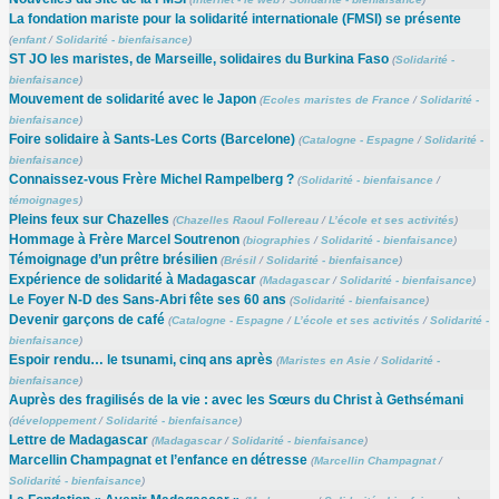
La fondation mariste pour la solidarité internationale (FMSI) se présente
(
enfant
/
Solidarité - bienfaisance
)
ST JO les maristes, de Marseille, solidaires du Burkina Faso
(
Solidarité -
bienfaisance
)
Mouvement de solidarité avec le Japon
(
Ecoles maristes de France
/
Solidarité -
bienfaisance
)
Foire solidaire à Sants-Les Corts (Barcelone)
(
Catalogne - Espagne
/
Solidarité -
bienfaisance
)
Connaissez-vous Frère Michel Rampelberg ?
(
Solidarité - bienfaisance
/
témoignages
)
Pleins feux sur Chazelles
(
Chazelles Raoul Follereau
/
L’école et ses activités
)
Hommage à Frère Marcel Soutrenon
(
biographies
/
Solidarité - bienfaisance
)
Témoignage d’un prêtre brésilien
(
Brésil
/
Solidarité - bienfaisance
)
Expérience de solidarité à Madagascar
(
Madagascar
/
Solidarité - bienfaisance
)
Le Foyer N-D des Sans-Abri fête ses 60 ans
(
Solidarité - bienfaisance
)
Devenir garçons de café
(
Catalogne - Espagne
/
L’école et ses activités
/
Solidarité -
bienfaisance
)
Espoir rendu… le tsunami, cinq ans après
(
Maristes en Asie
/
Solidarité -
bienfaisance
)
Auprès des fragilisés de la vie : avec les Sœurs du Christ à Gethsémani
(
développement
/
Solidarité - bienfaisance
)
Lettre de Madagascar
(
Madagascar
/
Solidarité - bienfaisance
)
Marcellin Champagnat et l’enfance en détresse
(
Marcellin Champagnat
/
Solidarité - bienfaisance
)