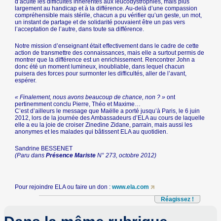
d’acuité les difficultés inhérentes aux leucodystrophies, mais plus
largement au handicap et à la différence. Au-delà d’une compassion
compréhensible mais stérile, chacun a pu vérifier qu’un geste, un mot,
un instant de partage et de solidarité pouvaient être un pas vers
l’acceptation de l’autre, dans toute sa différence.
Notre mission d’enseignant était effectivement dans le cadre de cette
action de transmettre des connaissances, mais elle a surtout permis de
montrer que la différence est un enrichissement. Rencontrer John a
donc été un moment lumineux, inoubliable, dans lequel chacun
puisera des forces pour surmonter les difficultés, aller de l’avant,
espérer.
« Finalement, nous avons beaucoup de chance, non ? »
ont
pertinemment conclu Pierre, Théo et Maxime…
C’est d’ailleurs le message que Maëlle a porté jusqu’à Paris, le 6 juin
2012, lors de la journée des Ambassadeurs d’ELA au cours de laquelle
elle a eu la joie de croiser Zinedine Zidane, parrain, mais aussi les
anonymes et les malades qui bâtissent ELA au quotidien.
Sandrine BESSENET
(Paru dans
Présence Mariste
N° 273, octobre 2012)
Pour rejoindre ELA ou faire un don :
www.ela.com
Réagissez !