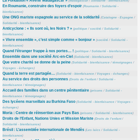
La Fondation « Avenir Madagascar »
(
Madagascar
/
Solidarité - bienfaisance
)
En Roumanie, construire des foyers d’espoir
(
Roumanie
/
Solidarité -
bienfaisance
)
Une ONG mariste espagnole au service de la solidarité
(
Catalogne - Espagne
/
Solidarité - bienfaisance
)
Anticyclone : « Ils sont où, les Noirs ? »
(
politique
/
société
/
Solidarité -
bienfaisance
)
« Vivre ensemble », c’est simple comme « bonjour »
(
société
/
Solidarité -
bienfaisance
)
Quand l’étranger frappe à nos portes… !
(
politique
/
Solidarité - bienfaisance
)
Ensemble dans une société Arc-en-Ciel
(
Solidarité - bienfaisance
)
Que votre charité se donne de la peine
(
Solidarité - bienfaisance
/
témoignages
/
Voyages - échanges
)
Quand la terre est partagée…
(
Solidarité - bienfaisance
/
Voyages - échanges
)
Au service des droits des personnes
(
Droits de l’enfant
/
Solidarité -
bienfaisance
/
témoignages
)
Accueil des familles dans un centre pénitentiaire
(
prisons
/
Solidarité -
bienfaisance
/
témoignages
)
Des lycéens marseillais au Burkina Faso
(
Solidarité - bienfaisance
/
Voyages -
échanges
)
Moria : Centre de réinsertion aux Pays Bas
(
prisons
/
Solidarité - bienfaisance
)
Droits de l’Enfant, Nations Unies et Mission Mariste
(
Droits de l’enfant
/
Solidarité - bienfaisance
)
Brésil : L’assemblée internationale de Mendès
(
Les laïcs
/
Solidarité -
bienfaisance
)