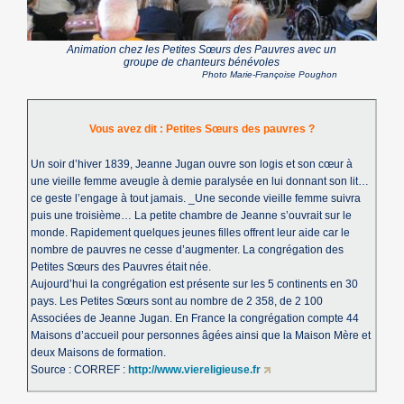
Animation chez les Petites Sœurs des Pauvres avec un
groupe de chanteurs bénévoles
Photo Marie-Françoise Poughon
Vous avez dit : Petites Sœurs des pauvres ?
Un soir d’hiver 1839, Jeanne Jugan ouvre son logis et son cœur à
une vieille femme aveugle à demie paralysée en lui donnant son lit…
ce geste l’engage à tout jamais. _Une seconde vieille femme suivra
puis une troisième… La petite chambre de Jeanne s’ouvrait sur le
monde. Rapidement quelques jeunes filles offrent leur aide car le
nombre de pauvres ne cesse d’augmenter. La congrégation des
Petites Sœurs des Pauvres était née.
Aujourd’hui la congrégation est présente sur les 5 continents en 30
pays. Les Petites Sœurs sont au nombre de 2 358, de 2 100
Associées de Jeanne Jugan. En France la congrégation compte 44
Maisons d’accueil pour personnes âgées ainsi que la Maison Mère et
deux Maisons de formation.
Source : CORREF :
http://www.viereligieuse.fr