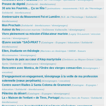
Preuve de dignité
(
Solidarité - bienfaisance
)
30 ans les Fourmis… Ça se fête !
(
animations - mouvements
/
N.D. de l’Hermitage
/
Solidarité - bienfaisance
)
Anniversaire du Mouvement Foi et Lumière
(
N.D. de l’Hermitage
/
Solidarité -
bienfaisance
)
Mon Prochain
(
Solidarité - bienfaisance
/
témoignages
)
Autour du feu
(
mission mariste
/
St-Etienne Valbenoîte
/
témoignages
)
Vivre pleinement sa mission d’éducateur mariste
(
Lagny St-Laurent
/
mission
mariste
/
témoignages
)
Œuvre sociale “SAÓ-PRAT ?
(
Catalogne - Espagne
/
éducation
/
Solidarité -
bienfaisance
)
Ellen, étudiante en théologie
(
Maristes en Amérique
/
SMSM - Soeurs
Missionnaires
/
témoignages
)
Un havre de paix au cœur d’Alep martyrisée
(
Chrétiens au Moyen Orient
/
Liban-
Syrie
/
Solidarité - bienfaisance
/
témoignages
)
Rencontre avec Monica, de l’Ordre des vierges consacrées
(
témoignages
/
vocation
)
D’engagement en engagement, témoignage à la veille de ma profession
solennelle (vœux perpétuels)
(
témoignages
/
vocation
)
Centre ouvert Rialles à Santa Coloma de Gramenet
(
Catalogne - Espagne
/
éducation
/
Solidarité - bienfaisance
)
Pèlerins du désert
(
Catalogne - Espagne
/
témoignages
)
La « Maison de l’enfant » de Tires, Portugal
(
Maristes hors de France
/
Solidarité -
bienfaisance
)