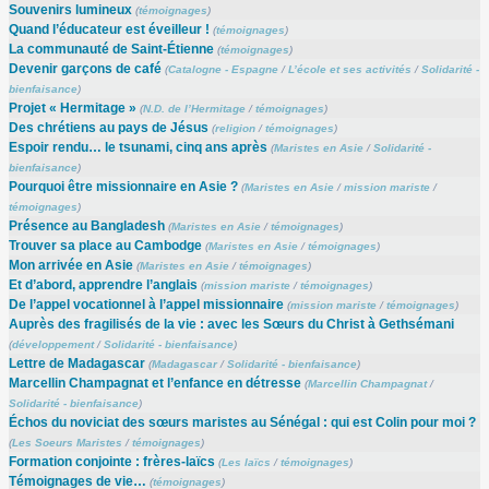
Souvenirs lumineux
(
témoignages
)
Quand l’éducateur est éveilleur !
(
témoignages
)
La communauté de Saint-Étienne
(
témoignages
)
Devenir garçons de café
(
Catalogne - Espagne
/
L’école et ses activités
/
Solidarité -
bienfaisance
)
Projet « Hermitage »
(
N.D. de l’Hermitage
/
témoignages
)
Des chrétiens au pays de Jésus
(
religion
/
témoignages
)
Espoir rendu… le tsunami, cinq ans après
(
Maristes en Asie
/
Solidarité -
bienfaisance
)
Pourquoi être missionnaire en Asie ?
(
Maristes en Asie
/
mission mariste
/
témoignages
)
Présence au Bangladesh
(
Maristes en Asie
/
témoignages
)
Trouver sa place au Cambodge
(
Maristes en Asie
/
témoignages
)
Mon arrivée en Asie
(
Maristes en Asie
/
témoignages
)
Et d’abord, apprendre l’anglais
(
mission mariste
/
témoignages
)
De l’appel vocationnel à l’appel missionnaire
(
mission mariste
/
témoignages
)
Auprès des fragilisés de la vie : avec les Sœurs du Christ à Gethsémani
(
développement
/
Solidarité - bienfaisance
)
Lettre de Madagascar
(
Madagascar
/
Solidarité - bienfaisance
)
Marcellin Champagnat et l’enfance en détresse
(
Marcellin Champagnat
/
Solidarité - bienfaisance
)
Échos du noviciat des sœurs maristes au Sénégal : qui est Colin pour moi ?
(
Les Soeurs Maristes
/
témoignages
)
Formation conjointe : frères-laïcs
(
Les laïcs
/
témoignages
)
Témoignages de vie…
(
témoignages
)