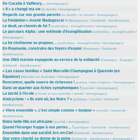
De Cucaita à Valfleury…
(
témoignages
)
« Il » a changé ma vie
(
la famille
/
témoignages
)
Regards sur nos grands-parents
(
la famille
/
la retraite
/
témoignages
)
La Fondation « Avenir Madagascar »
(
Madagascar
/
Solidarité - bienfaisance
)
Le deuil, un chemin de foi ?
(
catéchèse - évangélisation
/
témoignages
)
Le parcours Alpha : une méthode d’évangélisation
(
catéchèse - évangélisation
/
témoignages
)
La foi chrétienne se propose…
(
catéchèse - évangélisation
/
témoignages
)
En Roumanie, construire des foyers d’espoir
(
Roumanie
/
Solidarité -
bienfaisance
)
Une ONG mariste espagnole au service de la solidarité
(
Catalogne - Espagne
/
Solidarité - bienfaisance
)
« Las casas familias » Saint Marcellin Champagnat à Quevedo (en
Équateur)
(
Maristes en Amérique
/
témoignages
)
Rencontrer, quelle source de richesses !
(
culture
/
Inter-religieux
/
témoignages
)
Dans un quartier aux échos symphoniques !
(
société
/
témoignages
)
La laïcité à l’école
(
L’école et ses activités
/
laïcité
/
témoignages
)
Anticyclone : « Ils sont où, les Noirs ? »
(
politique
/
société
/
Solidarité -
bienfaisance
)
« Vivre ensemble », c’est simple comme « bonjour »
(
société
/
Solidarité -
bienfaisance
)
Notre belle-fille est africaine
(
société
/
témoignages
)
Quand l’étranger frappe à nos portes… !
(
politique
/
Solidarité - bienfaisance
)
Ensemble dans une société Arc-en-Ciel
(
Solidarité - bienfaisance
)
Que votre charité se donne de la peine
(
Solidarité - bienfaisance
/
témoignages
/