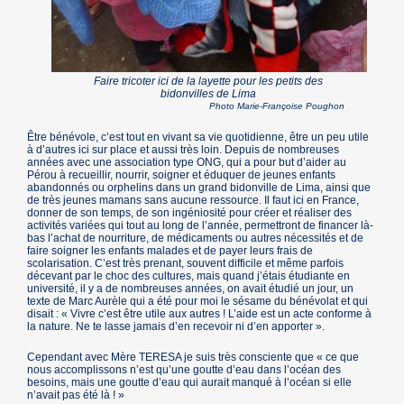
Faire tricoter ici de la layette pour les petits des
bidonvilles de Lima
Photo Marie-Françoise Poughon
Être bénévole, c’est tout en vivant sa vie quotidienne, être un peu utile
à d’autres ici sur place et aussi très loin. Depuis de nombreuses
années avec une association type ONG, qui a pour but d’aider au
Pérou à recueillir, nourrir, soigner et éduquer de jeunes enfants
abandonnés ou orphelins dans un grand bidonville de Lima, ainsi que
de très jeunes mamans sans aucune ressource. Il faut ici en France,
donner de son temps, de son ingéniosité pour créer et réaliser des
activités variées qui tout au long de l’année, permettront de financer là-
bas l’achat de nourriture, de médicaments ou autres nécessités et de
faire soigner les enfants malades et de payer leurs frais de
scolarisation. C’est très prenant, souvent difficile et même parfois
décevant par le choc des cultures, mais quand j’étais étudiante en
université, il y a de nombreuses années, on avait étudié un jour, un
texte de Marc Aurèle qui a été pour moi le sésame du bénévolat et qui
disait : « Vivre c’est être utile aux autres ! L’aide est un acte conforme à
la nature. Ne te lasse jamais d’en recevoir ni d’en apporter ».
Cependant avec Mère TERESA je suis très consciente que « ce que
nous accomplissons n’est qu’une goutte d’eau dans l’océan des
besoins, mais une goutte d’eau qui aurait manqué à l’océan si elle
n’avait pas été là ! »