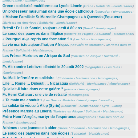
bienfaisance
/
témoignages
)
Grèce : solidarité multiforme au Lycée Léonin
(
Grèce
/
Solidarité - bienfaisance
)
Un professeur musulman dans une école catholique
(
éducation
/
témoignages
)
« Maison Familiale St Marcellin Champagnat » à Quevedo (Equateur)
(
Maristes en Amérique
/
Solidarité - bienfaisance
)
Brésil : Fr. Luiz Santini, toujours actif à 80 ans
(
Brésil
/
témoignages
)
Le souci des pauvres dans l’Eglise
(
Histoire de l’Eglise
/
Solidarité - bienfaisance
)
« Pourquoi ai-je repris une formation ? »
(
Les laïcs
/
témoignages
)
La vie mariste aujourd’hui, en Afrique.
(
Activités de formation
/
Maristes hors de
France
/
Solidarité - bienfaisance
)
Les Frères Maristes en Afrique du Sud
(
Maristes en Afrique
/
Solidarité -
bienfaisance
)
Fr. Alexandre Lefebvre décédé le 20 août 2002
(
biographies
/
Les laïcs
/
témoignages
)
Au Mali. Infirmière et solidaire !
(
Solidarité - bienfaisance
/
témoignages
)
Lille … Rome … Djibouti … Nicaragua
(
Solidarité - bienfaisance
/
témoignages
)
Qu’allait-il faire dans cette galère ?
(
prisons
/
témoignages
)
Fr. Henri Catteau : une vie de retraité
(
témoignages
)
« Ta main me conduit »
(
Les Soeurs Maristes
/
témoignages
/
vocation
)
La solidarité vécue à Alep (Syrie)
(
Solidarité - bienfaisance
/
Syrie - Liban
)
Présence Mariste au Liberia
(
Maristes en Afrique
/
Solidarité - bienfaisance
)
Frère Henri Vergès, martyr de l’espérance
(
biographies
/
Maristes hors de
France
/
témoignages
)
Athènes : une jeunesse à aider
(
Grèce
/
Solidarité - bienfaisance
/
témoignages
)
Le souci des pauvres dans nos écoles
(
Solidarité - bienfaisance
)