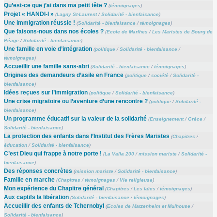
Qu’est-ce que j’ai dans ma petit tête ?
(
témoignages
)
Projet « HANDI-I »
(
Lagny St-Laurent
/
Solidarité - bienfaisance
)
Une immigration réussie !
(
Solidarité - bienfaisance
/
témoignages
)
Que faisons-nous dans nos écoles ?
(
Ecole de Marlhes
/
Les Maristes de Bourg de
Péage
/
Solidarité - bienfaisance
)
Une famille en voie d’intégration
(
politique
/
Solidarité - bienfaisance
/
témoignages
)
Accueillir une famille sans-abri
(
Solidarité - bienfaisance
/
témoignages
)
Origines des demandeurs d’asile en France
(
politique
/
société
/
Solidarité -
bienfaisance
)
Idées reçues sur l’immigration
(
politique
/
Solidarité - bienfaisance
)
Une crise migratoire ou l’aventure d’une rencontre ?
(
politique
/
Solidarité -
bienfaisance
)
Un programme éducatif sur la valeur de la solidarité
(
Enseignement
/
Grèce
/
Solidarité - bienfaisance
)
La protection des enfants dans l’Institut des Frères Maristes
(
Chapitres
/
éducation
/
Solidarité - bienfaisance
)
C’est Dieu qui frappe à notre porte !
(
La Valla 200
/
mission mariste
/
Solidarité -
bienfaisance
)
Des réponses concrètes
(
mission mariste
/
Solidarité - bienfaisance
)
Famille en marche
(
Chapitres
/
témoignages
/
Vie religieuse
)
Mon expérience du Chapitre général
(
Chapitres
/
Les laïcs
/
témoignages
)
Aux captifs la libération
(
Solidarité - bienfaisance
/
témoignages
)
Accueillir des enfants de Tchernobyl
(
Ecoles de Matzenheim et Mulhouse
/
Solidarité - bienfaisance
)