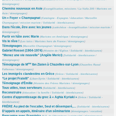
témoignages
)
Chemins nouveaux en Asie
(
Evangélisation, missions
/
La Valla 200
/
Maristes en
Asie
/
témoignages
)
Un « Foyer » Champagnat
(
Catalogne - Espagne
/
éducation
/
Marcellin
Champagnat
/
mission mariste
/
Solidarité - bienfaisance
)
Dans l’école, être avec les jeunes
(
catéchèse - évangélisation
/
mission mariste
/
témoignages
)
Partir en hâte avec Marie
(
Maristes en Amérique
/
témoignages
)
Vis le rêve !
(
Les laïcs
/
Maristes hors de France
/
témoignages
)
Témoignages
(
Marcellin Champagnat
/
témoignages
)
Gabriel Rosset (1904-1974)
(
Histoire de l’Eglise
/
Solidarité - bienfaisance
)
“Menez une vie nouvelle” (Angèle Merici)
(
Solidarité - bienfaisance
/
témoignages
)
me
Témoignage de M
Ibn Ziaten à Chazelles-sur-Lyon
(
Chazelles Raoul
Follereau
/
témoignages
)
Les immigrés clandestins en Grèce
(
Grèce
/
Solidarité - bienfaisance
)
“Le projet Fratelli"
(
Liban-Syrie
/
Solidarité - bienfaisance
)
Témoignage d’Émilie
(
Histoire des Frères Maristes
/
témoignages
)
Tous utiles, tous serviteurs
(
Solidarité - bienfaisance
)
Reconstruire
(
éducation
/
la famille
/
Solidarité - bienfaisance
)
Centre d’apprentissage du grec à « Aghia Kyriaki »
(
Grèce
/
Solidarité -
bienfaisance
)
FRÈRE Au pied de l’escalier, Seul et désemparé,…
(
Solidarité - bienfaisance
)
D’appels en appels, itinéraire d’un séminariste
(
témoignages
/
vocation
)
Rencontre avec Franziska
(
N.D. de l’Hermitage
/
spiritualité
/
témoignages
)