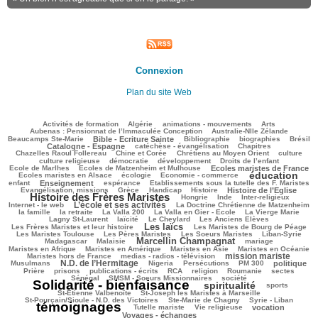
Connexion
Plan du site Web
109/3155
98/3155
130/3155
361/3155
93/3155
Activités de formation
Algérie
animations - mouvements
Arts
48/3155
83/3155
Aubenas : Pensionnat de l’Immaculée Conception
Australie-Nlle Zélande
866/3155
82/3155
566/3155
109/3155
840/3155
Beaucamps Ste-Marie
Bible - Ecriture Sainte
Bibliographie
biographies
Brésil
655/3155
138/3155
169/3155
Catalogne - Espagne
catéchèse - évangélisation
Chapitres
140/3155
216/3155
481/3155
45/3155
Chazelles Raoul Follereau
Chine et Corée
Chrétiens au Moyen Orient
culture
119/3155
63/3155
134/3155
8/3155
culture religieuse
démocratie
développement
Droits de l’enfant
134/3155
936/3155
237/3155
Ecole de Marlhes
Ecoles de Matzenheim et Mulhouse
Ecoles maristes de France
éducation
553/3155
192/3155
1824/3155
174/3155
Ecoles maristes en Alsace
écologie
Economie - commerce
876/3155
247/3155
48/3155
302/3155
enfant
Enseignement
espérance
Etablissements sous la tutelle des F. Maristes
637/3155
166/3155
302/3155
798/3155
2138/3155
Evangélisation, missions
Grèce
Handicap
Histoire
Histoire de l’Eglise
Histoire des Frères Maristes
156/3155
22/3155
202/3155
181/3155
Hongrie
Inde
Inter-religieux
L’école et ses activités
1156/3155
55/3155
363/3155
Internet - le web
La Doctrine Chrétienne de Matzenheim
126/3155
55/3155
78/3155
654/3155
451/3155
la famille
la retraite
La Valla 200
La Valla en Gier - Ecole
La Vierge Marie
323/3155
260/3155
109/3155
264/3155
Lagny St-Laurent
laïcité
Le Cheylard
Les Anciens Elèves
Les laïcs
1532/3155
605/3155
249/3155
Les Frères Maristes et leur histoire
Les Maristes de Bourg de Péage
470/3155
437/3155
132/3155
176/3155
Les Maristes Toulouse
Les Pères Maristes
Les Soeurs Maristes
Liban-Syrie
Marcellin Champagnat
55/3155
1526/3155
55/3155
401/3155
Madagascar
Malaisie
mariage
362/3155
362/3155
126/3155
406/3155
Maristes en Afrique
Maristes en Amérique
Maristes en Asie
Maristes en Océanie
mission mariste
354/3155
1272/3155
108/3155
Maristes hors de France
medias - radios - télévision
N.D. de l’Hermitage
1098/3155
27/3155
205/3155
202/3155
887/3155
193/3155
Musulmans
Nigeria
Persécutions
PM 300
politique
100/3155
320/3155
185/3155
321/3155
67/3155
37/3155
50/3155
Prière
prisons
publications - écrits
RCA
religion
Roumanie
sectes
303/3155
340/3155
3023/3155
Sénégal
SMSM - Soeurs Missionnaires
société
Solidarité - bienfaisance
spiritualité
1793/3155
307/3155
242/3155
sports
61/3155
133/3155
St-Etienne Valbenoîte
St-Joseph les Maristes à Marseille
47/3155
17/3155
3155/3155
St-Pourçain/Sioule - N.D. des Victoires
Ste-Marie de Chagny
Syrie - Liban
témoignages
255/3155
186/3155
792/3155
737/3155
Tutelle mariste
Vie religieuse
vocation
Voyages - échanges