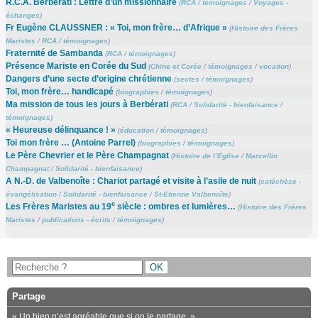
R.C.A. Berbérati : Lettre d’un missionnaire
(
RCA
/
témoignages
/
Voyages -
échanges
)
Fr Eugène CLAUSSNER : « Toi, mon frère… d’Afrique »
(
Histoire des Frères
Maristes
/
RCA
/
témoignages
)
Fraternité de Sambanda
(
RCA
/
témoignages
)
Présence Mariste en Corée du Sud
(
Chine et Corée
/
témoignages
/
vocation
)
Dangers d’une secte d’origine chrétienne
(
sectes
/
témoignages
)
Toi, mon frère… handicapé
(
biographies
/
témoignages
)
Ma mission de tous les jours à Berbérati
(
RCA
/
Solidarité - bienfaisance
/
témoignages
)
« Heureuse délinquance ! »
(
éducation
/
témoignages
)
Toi mon frère … (Antoine Parrel)
(
biographies
/
témoignages
)
Le Père Chevrier et le Père Champagnat
(
Histoire de l’Eglise
/
Marcellin
Champagnat
/
Solidarité - bienfaisance
)
A N.-D. de Valbenoîte : Chariot partagé et visite à l’asile de nuit
(
catéchèse -
évangélisation
/
Solidarité - bienfaisance
/
St-Etienne Valbenoîte
)
e
Les Frères Maristes au 19
siècle : ombres et lumières…
(
Histoire des Frères
Maristes
/
publications - écrits
/
témoignages
)
Partage
« Un bien n’est agréable que si on le partage. »