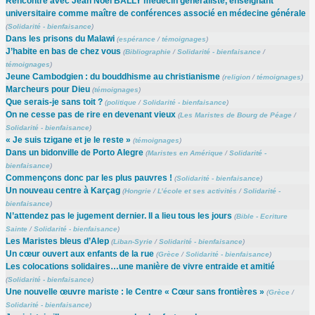
Rencontre avec Jean Noël BALLY médecin généraliste, enseignant
universitaire comme maître de conférences associé en médecine générale
(
Solidarité - bienfaisance
)
Dans les prisons du Malawi
(
espérance
/
témoignages
)
J’habite en bas de chez vous
(
Bibliographie
/
Solidarité - bienfaisance
/
témoignages
)
Jeune Cambodgien : du bouddhisme au christianisme
(
religion
/
témoignages
)
Marcheurs pour Dieu
(
témoignages
)
Que serais-je sans toit ?
(
politique
/
Solidarité - bienfaisance
)
On ne cesse pas de rire en devenant vieux
(
Les Maristes de Bourg de Péage
/
Solidarité - bienfaisance
)
« Je suis tzigane et je le reste »
(
témoignages
)
Dans un bidonville de Porto Alegre
(
Maristes en Amérique
/
Solidarité -
bienfaisance
)
Commençons donc par les plus pauvres !
(
Solidarité - bienfaisance
)
Un nouveau centre à Karçag
(
Hongrie
/
L’école et ses activités
/
Solidarité -
bienfaisance
)
N’attendez pas le jugement dernier. Il a lieu tous les jours
(
Bible - Ecriture
Sainte
/
Solidarité - bienfaisance
)
Les Maristes bleus d’Alep
(
Liban-Syrie
/
Solidarité - bienfaisance
)
Un cœur ouvert aux enfants de la rue
(
Grèce
/
Solidarité - bienfaisance
)
Les colocations solidaires…une manière de vivre entraide et amitié
(
Solidarité - bienfaisance
)
Une nouvelle œuvre mariste : le Centre « Cœur sans frontières »
(
Grèce
/
Solidarité - bienfaisance
)