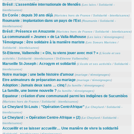
Brésil : L’assemblée internationale de Mendès
(
Les laïcs
/
Solidarité -
bienfaisance
)
En Corée : depuis 30 ans déjà
(
Maristes hors de France
/
Solidarité - bienfaisance
)
Roumanie : implantation dans un pays de l’Est
(
Roumanie
/
Solidarité -
bienfaisance
)
Brésil : Présence en Amazonie
(
Maristes hors de France
/
Solidarité - bienfaisance
)
La communauté « Jeunes » de La Valla-Mulhouse
(
Les laïcs
/
témoignages
)
Témoignage : être solidaire à la manière mariste
(
Les Soeurs Maristes
/
Solidarité - bienfaisance
)
St-Etienne, Valbenoîte : « Dis, tu viens jouer avec moi ? »
(
L’école et ses
activités
/
Solidarité - bienfaisance
/
St-Etienne Valbenoîte
)
Marseille St-Joseph : Acrogym et solidarité
(
L’école et ses activités
/
Solidarité -
bienfaisance
)
Notre mariage : une belle histoire d’amour
(
mariage
/
témoignages
)
Etre animateurs de préparation au mariage
(
mariage
/
témoignages
)
Adoption : Jamais deux sans … cinq !
(
la famille
/
témoignages
)
La famille, une bonne nouvelle ?
(
la famille
/
témoignages
)
Equateur : création d’une communauté parmi les indigènes de Sucumbíos
(
Maristes hors de France
/
Solidarité - bienfaisance
)
Le Cheylard St-Louis : ’’Opération CentrAfrique’’
(
Le Cheylard
/
Solidarité -
bienfaisance
)
Le Cheylard : « Opération Centre-Afrique » (2)
(
Le Cheylard
/
Solidarité -
bienfaisance
)
Accueillir et se laisser accueillir… Une manière de vivre la solidarité
(
Solidarité - bienfaisance
/
témoignages
)