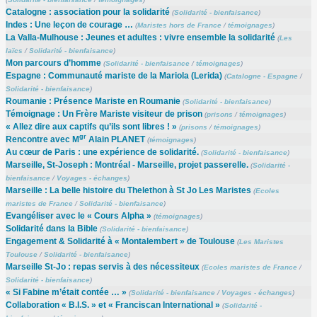
Catalogne : association pour la solidarité
(
Solidarité - bienfaisance
)
Indes : Une leçon de courage …
(
Maristes hors de France
/
témoignages
)
La Valla-Mulhouse : Jeunes et adultes : vivre ensemble la solidarité
(
Les
laïcs
/
Solidarité - bienfaisance
)
Mon parcours d’homme
(
Solidarité - bienfaisance
/
témoignages
)
Espagne : Communauté mariste de la Mariola (Lerida)
(
Catalogne - Espagne
/
Solidarité - bienfaisance
)
Roumanie : Présence Mariste en Roumanie
(
Solidarité - bienfaisance
)
Témoignage : Un Frère Mariste visiteur de prison
(
prisons
/
témoignages
)
« Allez dire aux captifs qu’ils sont libres ! »
(
prisons
/
témoignages
)
gr
Rencontre avec M
Alain PLANET
(
témoignages
)
Au cœur de Paris : une expérience de solidarité.
(
Solidarité - bienfaisance
)
Marseille, St-Joseph : Montréal - Marseille, projet passerelle.
(
Solidarité -
bienfaisance
/
Voyages - échanges
)
Marseille : La belle histoire du Thelethon à St Jo Les Maristes
(
Ecoles
maristes de France
/
Solidarité - bienfaisance
)
Evangéliser avec le « Cours Alpha »
(
témoignages
)
Solidarité dans la Bible
(
Solidarité - bienfaisance
)
Engagement & Solidarité à « Montalembert » de Toulouse
(
Les Maristes
Toulouse
/
Solidarité - bienfaisance
)
Marseille St-Jo : repas servis à des nécessiteux
(
Ecoles maristes de France
/
Solidarité - bienfaisance
)
« Si Fabine m’était contée … »
(
Solidarité - bienfaisance
/
Voyages - échanges
)
Collaboration « B.I.S. » et « Franciscan International »
(
Solidarité -