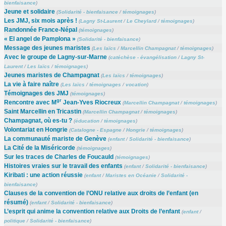
bienfaisance
)
Jeune et solidaire
(
Solidarité - bienfaisance
/
témoignages
)
Les JMJ, six mois après !
(
Lagny St-Laurent
/
Le Cheylard
/
témoignages
)
Randonnée France-Népal
(
témoignages
)
« El angel de Pamplona »
(
Solidarité - bienfaisance
)
Message des jeunes maristes
(
Les laïcs
/
Marcellin Champagnat
/
témoignages
)
Avec le groupe de Lagny-sur-Marne
(
catéchèse - évangélisation
/
Lagny St-
Laurent
/
Les laïcs
/
témoignages
)
Jeunes maristes de Champagnat
(
Les laïcs
/
témoignages
)
La vie à faire naître
(
Les laïcs
/
témoignages
/
vocation
)
Témoignages des JMJ
(
témoignages
)
gr
Rencontre avec M
Jean-Yves Riocreux
(
Marcellin Champagnat
/
témoignages
)
Saint Marcellin en Tricastin
(
Marcellin Champagnat
/
témoignages
)
Champagnat, où es-tu ?
(
éducation
/
témoignages
)
Volontariat en Hongrie
(
Catalogne - Espagne
/
Hongrie
/
témoignages
)
La communauté mariste de Genève
(
enfant
/
Solidarité - bienfaisance
)
La Cité de la Miséricorde
(
témoignages
)
Sur les traces de Charles de Foucauld
(
témoignages
)
Histoires vraies sur le travail des enfants
(
enfant
/
Solidarité - bienfaisance
)
Kiribati : une action réussie
(
enfant
/
Maristes en Océanie
/
Solidarité -
bienfaisance
)
Clauses de la convention de l’ONU relative aux droits de l’enfant (en
résumé)
(
enfant
/
Solidarité - bienfaisance
)
L’esprit qui anime la convention relative aux Droits de l’enfant
(
enfant
/
politique
/
Solidarité - bienfaisance
)