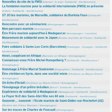
Nouvelles du site de la FMSI
(
Internet - le web
/
Solidarité - bienfaisance
)
La fondation mariste pour la solidarité internationale (FMSI) se présente
(
enfant
/
Solidarité - bienfaisance
)
ST JO les maristes, de Marseille, solidaires du Burkina Faso
(
Solidarité -
bienfaisance
)
Rencontre avec un séminariste
(
témoignages
/
vocation
)
Mon parcours mariste
(
témoignages
)
Être Frère mariste aujourd’hui à Madagascar
(
témoignages
/
vocation
)
Mouvement de solidarité avec le Japon
(
Ecoles maristes de France
/
Solidarité -
bienfaisance
)
Foire solidaire à Sants-Les Corts (Barcelone)
(
Catalogne - Espagne
/
Solidarité -
bienfaisance
)
Henri, coopérant en Afrique
(
Maristes en Afrique
/
témoignages
)
Connaissez-vous Frère Michel Rampelberg ?
(
Solidarité - bienfaisance
/
témoignages
)
Hommage à Frère Marcel Soutrenon
(
biographies
/
Solidarité - bienfaisance
)
Être chrétien en Syrie, dans une société mixte
(
Chrétiens au Moyen Orient
/
témoignages
)
Un écho d’Israël
(
Chrétiens au Moyen Orient
/
témoignages
)
Témoignage d’un prêtre brésilien
(
Brésil
/
Solidarité - bienfaisance
)
Expérience de solidarité à Madagascar
(
Madagascar
/
Solidarité - bienfaisance
)
Le Foyer N-D des Sans-Abri fête ses 60 ans
(
Solidarité - bienfaisance
)
Souvenir… souvenir : l’école mariste de Saint-Didier-sur-Rochefort (42)
(
Histoire des Frères Maristes
/
témoignages
)
Sur les traces de Charles de Foucault
(
témoignages
)