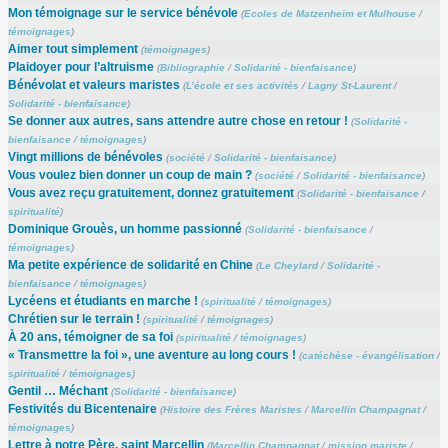
Mon témoignage sur le service bénévole
(
Ecoles de Matzenheim et Mulhouse
/
témoignages
)
Aimer tout simplement
(
témoignages
)
Plaidoyer pour l’altruisme
(
Bibliographie
/
Solidarité - bienfaisance
)
Bénévolat et valeurs maristes
(
L’école et ses activités
/
Lagny St-Laurent
/
Solidarité - bienfaisance
)
Se donner aux autres, sans attendre autre chose en retour !
(
Solidarité -
bienfaisance
/
témoignages
)
Vingt millions de bénévoles
(
société
/
Solidarité - bienfaisance
)
Vous voulez bien donner un coup de main ?
(
société
/
Solidarité - bienfaisance
)
Vous avez reçu gratuitement, donnez gratuitement
(
Solidarité - bienfaisance
/
spiritualité
)
Dominique Grouès, un homme passionné
(
Solidarité - bienfaisance
/
témoignages
)
Ma petite expérience de solidarité en Chine
(
Le Cheylard
/
Solidarité -
bienfaisance
/
témoignages
)
Lycéens et étudiants en marche !
(
spiritualité
/
témoignages
)
Chrétien sur le terrain !
(
spiritualité
/
témoignages
)
À 20 ans, témoigner de sa foi
(
spiritualité
/
témoignages
)
« Transmettre la foi », une aventure au long cours !
(
catéchèse - évangélisation
/
spiritualité
/
témoignages
)
Gentil … Méchant
(
Solidarité - bienfaisance
)
Festivités du Bicentenaire
(
Histoire des Frères Maristes
/
Marcellin Champagnat
/
témoignages
)
Lettre à notre Père, saint Marcellin
(
Marcellin Champagnat
/
mission mariste
/