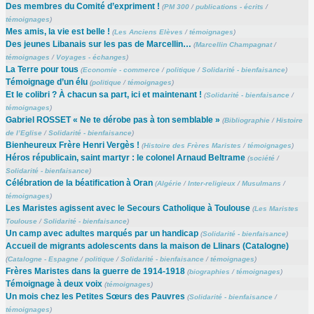
Des membres du Comité d’expriment !
(
PM 300
/
publications - écrits
/
témoignages
)
Mes amis, la vie est belle !
(
Les Anciens Elèves
/
témoignages
)
Des jeunes Libanais sur les pas de Marcellin…
(
Marcellin Champagnat
/
témoignages
/
Voyages - échanges
)
La Terre pour tous
(
Economie - commerce
/
politique
/
Solidarité - bienfaisance
)
Témoignage d’un élu
(
politique
/
témoignages
)
Et le colibri ? À chacun sa part, ici et maintenant !
(
Solidarité - bienfaisance
/
témoignages
)
Gabriel ROSSET « Ne te dérobe pas à ton semblable »
(
Bibliographie
/
Histoire
de l’Eglise
/
Solidarité - bienfaisance
)
Bienheureux Frère Henri Vergès !
(
Histoire des Frères Maristes
/
témoignages
)
Héros républicain, saint martyr : le colonel Arnaud Beltrame
(
société
/
Solidarité - bienfaisance
)
Célébration de la béatification à Oran
(
Algérie
/
Inter-religieux
/
Musulmans
/
témoignages
)
Les Maristes agissent avec le Secours Catholique à Toulouse
(
Les Maristes
Toulouse
/
Solidarité - bienfaisance
)
Un camp avec adultes marqués par un handicap
(
Solidarité - bienfaisance
)
Accueil de migrants adolescents dans la maison de Llinars (Catalogne)
(
Catalogne - Espagne
/
politique
/
Solidarité - bienfaisance
/
témoignages
)
Frères Maristes dans la guerre de 1914-1918
(
biographies
/
témoignages
)
Témoignage à deux voix
(
témoignages
)
Un mois chez les Petites Sœurs des Pauvres
(
Solidarité - bienfaisance
/
témoignages
)