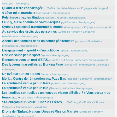
Voyages - échanges
)
Quand la terre est partagée…
(
Solidarité - bienfaisance
/
Voyages - échanges
)
« Lève-toi et marche »
(
spiritualité
/
témoignages
)
Pèlerinage chez les Hindous
(
culture
/
religion
/
témoignages
)
Le Puy, sur le chemin de Saint-Jacques
(
spiritualité
/
témoignages
)
Sydney : appelés à transformer le monde
(
témoignages
/
Voyages - échanges
)
Au service des droits des personnes
(
Droits de l’enfant
/
Solidarité -
bienfaisance
/
témoignages
)
Accueil des familles dans un centre pénitentiaire
(
prisons
/
Solidarité -
bienfaisance
/
témoignages
)
L’engagement « sportif » d’un politique
(
sports
/
témoignages
)
Une vie saine par le sport
(
sports
/
témoignages
)
Rencontre avec un prof d’E.P.S.
(
sports
/
St-Etienne Valbenoîte
/
témoignages
)
Des lycéens marseillais au Burkina Faso
(
Solidarité - bienfaisance
/
Voyages -
échanges
)
Un évêque sur les stades
(
sports
/
témoignages
)
Moria : Centre de réinsertion aux Pays Bas
(
prisons
/
Solidarité - bienfaisance
)
La spiritualité vécue par un frère
(
spiritualité
/
témoignages
)
La spiritualité vécue par un laïc
(
Grèce
/
spiritualité
/
témoignages
)
Les familles spirituelles : un nouveau visage d’Eglise ? « Vous serez mes
témoins… »
(
Les laïcs
/
témoignages
)
St-Pourçain-sur-Sioule : Chez les Frères …
(
St-Pourçain/Sioule - N.D. des
Victoires
/
témoignages
/
vocation
)
Droits de l’Enfant, Nations Unies et Mission Mariste
(
Droits de l’enfant
/
Solidarité - bienfaisance
)