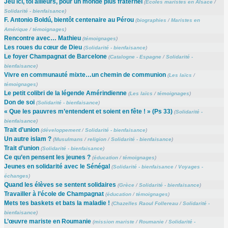
Jeu ici, toi ailleurs, pour un monde plus fraternel
(
Ecoles maristes en Alsace
/
Solidarité - bienfaisance
)
F. Antonio Boldú, bientôt centenaire au Pérou
(
biographies
/
Maristes en
Amérique
/
témoignages
)
Rencontre avec… Mathieu
(
témoignages
)
Les roues du cœur de Dieu
(
Solidarité - bienfaisance
)
Le foyer Champagnat de Barcelone
(
Catalogne - Espagne
/
Solidarité -
bienfaisance
)
Vivre en communauté mixte…un chemin de communion
(
Les laïcs
/
témoignages
)
Le petit colibri de la légende Amérindienne
(
Les laïcs
/
témoignages
)
Don de soi
(
Solidarité - bienfaisance
)
« Que les pauvres m’entendent et soient en fête ! » (Ps 33)
(
Solidarité -
bienfaisance
)
Trait d’union
(
développement
/
Solidarité - bienfaisance
)
Un autre islam ?
(
Musulmans
/
religion
/
Solidarité - bienfaisance
)
Trait d’union
(
Solidarité - bienfaisance
)
Ce qu’en pensent les jeunes ?
(
éducation
/
témoignages
)
Jeunes en solidarité avec le Sénégal
(
Solidarité - bienfaisance
/
Voyages -
échanges
)
Quand les élèves se sentent solidaires
(
Grèce
/
Solidarité - bienfaisance
)
Travailler à l’école de Champagnat
(
éducation
/
témoignages
)
Mets tes baskets et bats la maladie !
(
Chazelles Raoul Follereau
/
Solidarité -
bienfaisance
)
L’œuvre mariste en Roumanie
(
mission mariste
/
Roumanie
/
Solidarité -