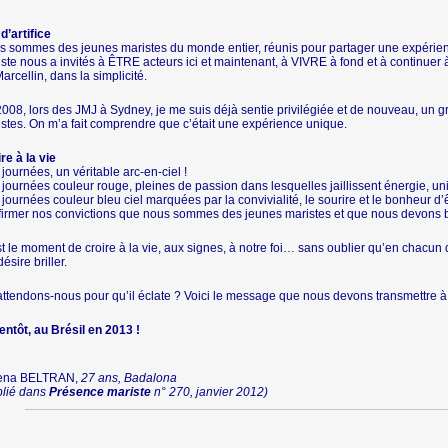
d’artifice
 sommes des jeunes maristes du monde entier, réunis pour partager une expérienc
ste nous a invités à ÊTRE acteurs ici et maintenant, à VIVRE à fond et à continuer
arcellin, dans la simplicité.
008, lors des JMJ à Sydney, je me suis déjà sentie privilégiée et de nouveau, un 
stes. On m’a fait comprendre que c’était une expérience unique.
re à la vie
journées, un véritable arc-en-ciel !
journées couleur rouge, pleines de passion dans lesquelles jaillissent énergie, u
journées couleur bleu ciel marquées par la convivialité, le sourire et le bonheur 
firmer nos convictions que nous sommes des jeunes maristes et que nous devons
t le moment de croire à la vie, aux signes, à notre foi… sans oublier qu’en chacun 
désire briller.
ttendons-nous pour qu’il éclate ? Voici le message que nous devons transmettre 
entôt, au Brésil en 2013 !
ena BELTRAN,
27 ans, Badalona
blié dans
Présence mariste
n° 270, janvier 2012)