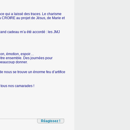
e qui a laissé des traces. Le charisme
 à CROIRE au projet de Jésus, de Marie et
grand cadeau m’a été accordé : les JMJ
nion, émotion, espoir…
d’être ensemble. Des journées pour
 beaucoup donner.
de nous se trouve un énorme feu d’artifice
à tous nos camarades !
Réagissez !