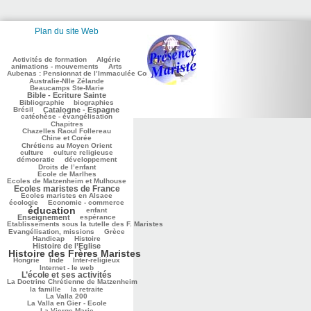
Plan du site Web
178/3099
76/3099
164/3099
Activités de formation
Algérie
233/3099
93/3099
animations - mouvements
Arts
Aubenas : Pensionnat de l’Immaculée Conception
142/3099
108/3099
Australie-Nlle Zélande
744/3099
Beaucamps Ste-Marie
82/3099
Bible - Ecriture Sainte
493/3099
193/3099
Bibliographie
biographies
678/3099
616/3099
Brésil
Catalogne - Espagne
132/3099
catéchèse - évangélisation
183/3099
Chapitres
167/3099
Chazelles Raoul Follereau
243/3099
Chine et Corée
481/3099
Chrétiens au Moyen Orient
38/3099
105/3099
culture
culture religieuse
98/3099
158/3099
démocratie
développement
22/3099
Droits de l’enfant
233/3099
Ecole de Marlhes
Ecoles de Matzenheim et Mulhouse
Ecoles maristes de France
1071/3099
296/3099
613/3099
Ecoles maristes en Alsace
111/3099
1781/3099
écologie
Economie - commerce
éducation
196/3099
884/3099
enfant
278/3099
63/3099
Enseignement
espérance
Etablissements sous la tutelle des F. Maristes
203/3099
534/3099
100/3099
Evangélisation, missions
Grèce
209/3099
816/3099
Handicap
Histoire
1853/3099
Histoire de l’Eglise
Histoire des Frères Maristes
130/3099
24/3099
107/3099
255/3099
Hongrie
Inde
Inter-religieux
1137/3099
Internet - le web
L’école et ses activités
28/3099
La Doctrine Chrétienne de Matzenheim
348/3099
152/3099
70/3099
la famille
la retraite
197/3099
La Valla 200
650/3099
La Valla en Gier - Ecole
414/3099
La Vierge Marie