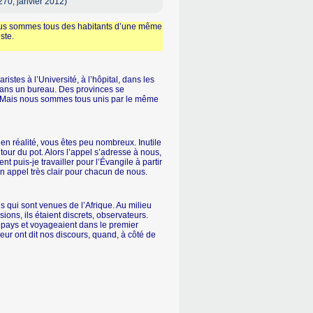
270, janvier 2012)
 Nous sommes tous des habitants d’une même
ste.
stes à l’Université, à l’hôpital, dans les
 dans un bureau. Des provinces se
. Mais nous sommes tous unis par le même
en réalité, vous êtes peu nombreux. Inutile
our du pot. Alors l’appel s’adresse à nous,
t puis-je travailler pour l’Évangile à partir
 un appel très clair pour chacun de nous.
s qui sont venues de l’Afrique. Au milieu
usions, ils étaient discrets, observateurs.
ur pays et voyageaient dans le premier
eur ont dit nos discours, quand, à côté de