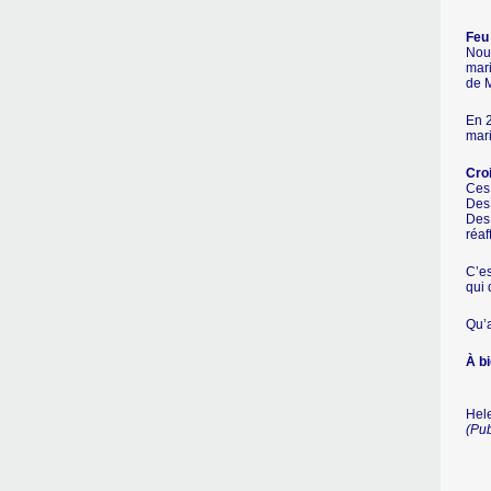
Feu 
Nous
mari
de M
En 2
mari
Croi
Ces 
Des 
Des 
réaf
C’es
qui 
Qu’a
À bi
Hel
(Pu