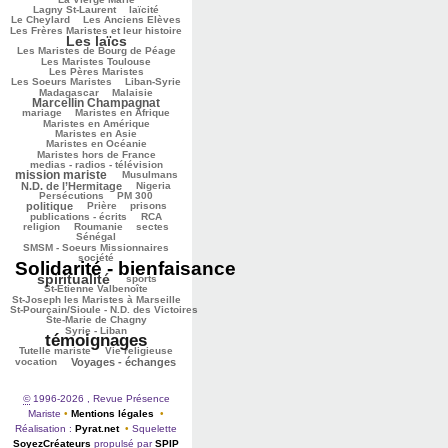
253/3099
250/3099
Lagny St-Laurent
laïcité
101/3099
129/3099
Le Cheylard
Les Anciens Elèves
Les Frères Maristes et leur histoire
Les laïcs
1803/3099
602/3099
321/3099
Les Maristes de Bourg de Péage
657/3099
Les Maristes Toulouse
478/3099
Les Pères Maristes
137/3099
157/3099
Les Soeurs Maristes
Liban-Syrie
66/3099
1117/3099
Madagascar
Malaisie
Marcellin Champagnat
48/3099
361/3099
329/3099
mariage
Maristes en Afrique
411/3099
Maristes en Amérique
59/3099
Maristes en Asie
357/3099
Maristes en Océanie
277/3099
Maristes hors de France
1083/3099
medias - radios - télévision
mission mariste
83/3099
966/3099
Musulmans
94/3099
146/3099
N.D. de l’Hermitage
Nigeria
225/3099
758/3099
Persécutions
PM 300
209/3099
107/3099
292/3099
politique
Prière
prisons
263/3099
233/3099
publications - écrits
RCA
47/3099
46/3099
96/3099
religion
Roumanie
sectes
352/3099
Sénégal
312/3099
SMSM - Soeurs Missionnaires
3099/3099
société
Solidarité - bienfaisance
spiritualité
1730/3099
304/3099
212/3099
sports
98/3099
St-Etienne Valbenoîte
129/3099
St-Joseph les Maristes à Marseille
St-Pourçain/Sioule - N.D. des Victoires
112/3099
51/3099
Ste-Marie de Chagny
2669/3099
Syrie - Liban
témoignages
226/3099
122/3099
632/3099
Tutelle mariste
Vie religieuse
685/3099
vocation
Voyages - échanges
©
1996-2026 , Revue Présence
Mariste
•
Mentions légales
•
Réalisation :
Pyrat.net
•
Squelette
SoyezCréateurs
propulsé par
SPIP