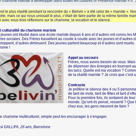
 charisme mariste à développer dans toutes les cultures (« Présence mariste » n° 
ot le plus répété pendant la rencontre du « Belivin » a été celui de « mariste ».
ète, mais ce qui nous unissait le plus, c’était de faire partie de la même famille mari
i avec vous trois réflexions sur le charisme, la vocation et le silence.
i culturalité du charisme mariste
jeunes ont étudié dans une école mariste depuis 6 ans et d’autres ont connu les Mari
es sociales. Des Frères travaillent au coude à coude avec les jeunes et d’autres
loppent, d’autres diminuent. Des jeunes parlent beaucoup et d’autres sont muets
isme !
Appel au secours
Frères, nous avons besoin de vous. Mais 
de dépenser des énergies en tournant aut
les laïcs. Quelle est ma vocation ? Commen
de la réalité mariste ? Je crois que c’est
Contraste
Je préfère le silence des 4 ou 5 personne
de tant de mots, tant de fêtes et tant d’eff
Pour la première fois, ils sortaient de le
monde. Qu’ont-ils pensé, ressenti ? Que l
chez eux, les gens meurent de faim ?
e charisme multiculturel, simple peut les encourager à s’engager.
asi GALLIFA,
26 ans, Barcelone