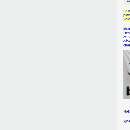
Le
Le m
plan
Voic
Mult
Des 
œuvr
déve
char
Notr
Ign