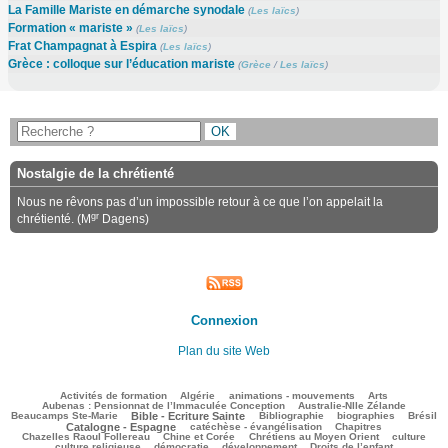
La Famille Mariste en démarche synodale
(
Les laïcs
)
Formation « mariste »
(
Les laïcs
)
Frat Champagnat à Espira
(
Les laïcs
)
Grèce : colloque sur l’éducation mariste
(
Grèce
/
Les laïcs
)
Nostalgie de la chrétienté
Nous ne rêvons pas d’un impossible retour à ce que l’on appelait la
gr
chrétienté. (M
Dagens)
Connexion
Plan du site Web
122/3501
110/3501
144/3501
412/3501
95/3501
Activités de formation
Algérie
animations - mouvements
Arts
50/3501
85/3501
Aubenas : Pensionnat de l’Immaculée Conception
Australie-Nlle Zélande
954/3501
95/3501
620/3501
134/3501
894/3501
Beaucamps Ste-Marie
Bible - Ecriture Sainte
Bibliographie
biographies
Brésil
738/3501
161/3501
232/3501
Catalogne - Espagne
catéchèse - évangélisation
Chapitres
141/3501
253/3501
551/3501
46/3501
Chazelles Raoul Follereau
Chine et Corée
Chrétiens au Moyen Orient
culture
144/3501
74/3501
160/3501
9/3501
culture religieuse
démocratie
développement
Droits de l’enfant