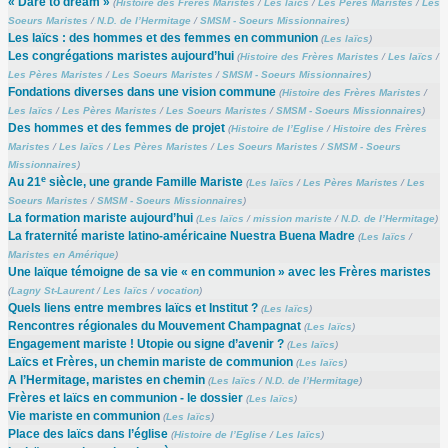
« Dare to dream »
(
Histoire des Frères Maristes
/
Les laïcs
/
Les Pères Maristes
/
Les
Soeurs Maristes
/
N.D. de l’Hermitage
/
SMSM - Soeurs Missionnaires
)
Les laïcs : des hommes et des femmes en communion
(
Les laïcs
)
Les congrégations maristes aujourd’hui
(
Histoire des Frères Maristes
/
Les laïcs
/
Les Pères Maristes
/
Les Soeurs Maristes
/
SMSM - Soeurs Missionnaires
)
Fondations diverses dans une vision commune
(
Histoire des Frères Maristes
/
Les laïcs
/
Les Pères Maristes
/
Les Soeurs Maristes
/
SMSM - Soeurs Missionnaires
)
Des hommes et des femmes de projet
(
Histoire de l’Eglise
/
Histoire des Frères
Maristes
/
Les laïcs
/
Les Pères Maristes
/
Les Soeurs Maristes
/
SMSM - Soeurs
Missionnaires
)
e
Au 21
siècle, une grande Famille Mariste
(
Les laïcs
/
Les Pères Maristes
/
Les
Soeurs Maristes
/
SMSM - Soeurs Missionnaires
)
La formation mariste aujourd’hui
(
Les laïcs
/
mission mariste
/
N.D. de l’Hermitage
)
La fraternité mariste latino-américaine Nuestra Buena Madre
(
Les laïcs
/
Maristes en Amérique
)
Une laïque témoigne de sa vie « en communion » avec les Frères maristes
(
Lagny St-Laurent
/
Les laïcs
/
vocation
)
Quels liens entre membres laïcs et Institut ?
(
Les laïcs
)
Rencontres régionales du Mouvement Champagnat
(
Les laïcs
)
Engagement mariste ! Utopie ou signe d’avenir ?
(
Les laïcs
)
Laïcs et Frères, un chemin mariste de communion
(
Les laïcs
)
A l’Hermitage, maristes en chemin
(
Les laïcs
/
N.D. de l’Hermitage
)
Frères et laïcs en communion - le dossier
(
Les laïcs
)
Vie mariste en communion
(
Les laïcs
)
Place des laïcs dans l’église
(
Histoire de l’Eglise
/
Les laïcs
)