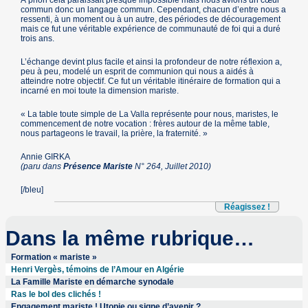
À priori cela paraissait presque impossible mais nous avions un cœur
commun donc un langage commun. Cependant, chacun d’entre nous a
ressenti, à un moment ou à un autre, des périodes de découragement
mais ce fut une véritable expérience de communauté de foi qui a duré
trois ans.
L’échange devint plus facile et ainsi la profondeur de notre réflexion a,
peu à peu, modelé un esprit de communion qui nous a aidés à
atteindre notre objectif. Ce fut un véritable itinéraire de formation qui a
incarné en moi toute la dimension mariste.
« La table toute simple de La Valla représente pour nous, maristes, le
commencement de notre vocation : frères autour de la même table,
nous partageons le travail, la prière, la fraternité. »
Annie GIRKA
(paru dans
Présence Mariste
N° 264, Juillet 2010)
[/bleu]
Réagissez !
Dans la même rubrique…
Formation « mariste »
Henri Vergès, témoins de l’Amour en Algérie
La Famille Mariste en démarche synodale
Ras le bol des clichés !
Engagement mariste ! Utopie ou signe d’avenir ?