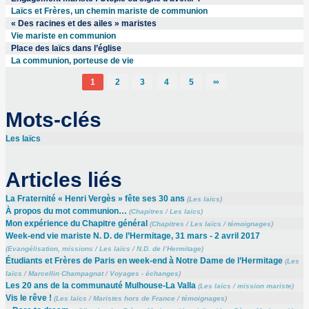
Laïcs et Frères, un chemin mariste de communion
« Des racines et des ailes » maristes
Vie mariste en communion
Place des laïcs dans l’église
La communion, porteuse de vie
1
2
3
4
5
∞
Mots-clés
Les laïcs
Articles liés
La Fraternité « Henri Vergès » fête ses 30 ans
(
Les laïcs
)
À propos du mot communion…
(
Chapitres
/
Les laïcs
)
Mon expérience du Chapitre général
(
Chapitres
/
Les laïcs
/
témoignages
)
Week-end vie mariste N. D. de l’Hermitage, 31 mars - 2 avril 2017
(
Evangélisation, missions
/
Les laïcs
/
N.D. de l’Hermitage
)
Étudiants et Frères de Paris en week-end à Notre Dame de l’Hermitage
(
Les
laïcs
/
Marcellin Champagnat
/
Voyages - échanges
)
Les 20 ans de la communauté Mulhouse-La Valla
(
Les laïcs
/
mission mariste
)
Vis le rêve !
(
Les laïcs
/
Maristes hors de France
/
témoignages
)