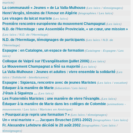
mariste
)
La communauté « Jeunes » de La Valla-Mulhouse
(
Les laïcs
/
témoignages
)
Henri Vergès, témoins de l’Amour en Algérie
(
biographies
/
Les laïcs
)
Les visages du laïcat mariste
(
Les laïcs
)
Première rencontre européenne du mouvement Champagnat
(
Les laïcs
)
N.D. de l’Hermitage : une Assemblée Provinciale, « un cœur, une mission »
(
Les laïcs
/
N.D. de l’Hermitage
)
N.D. de l’Hermitage, témoignages de participants
(
Les laïcs
/
N.D. de
l’Hermitage
)
Espagne : en Catalogne, un espace de formation
(
Catalogne - Espagne
/
Les
laïcs
)
Colloque de Valpré sur l’Evangélisation (juillet 2006)
(
Les laïcs
)
Le Mouvement Champagnat a fêté sa majorité
(
Les laïcs
)
La Valla-Mulhouse : Jeunes et adultes : vivre ensemble la solidarité
(
Les
laïcs
/
Solidarité - bienfaisance
)
Espagne : Sigüenza, rencontre avec de jeunes Maristes
(
Les laïcs
/
vocation
)
Eduquer à la manière de Marie
(
éducation
/
Les laïcs
)
J’étais à Siguënza …
(
Les laïcs
)
Les Fraternités Maristes : une manière de vivre l’évangile.
(
Les laïcs
)
Éduquer à la manière de Marie dans les collèges de Colombie
(
animations -
mouvements
/
Les laïcs
/
Maristes en Amérique
)
« Pourquoi ai-je repris une formation ? »
(
Les laïcs
/
témoignages
)
Un « vrai mariste » … Jacques Bruschet (1951-2002)
(
biographies
/
Les laïcs
)
Fr. Alexandre Lefebvre décédé le 20 août 2002
(
biographies
/
Les laïcs
/
témoignages
)