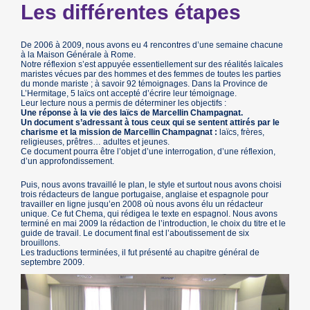
Les différentes étapes
De 2006 à 2009, nous avons eu 4 rencontres d’une semaine chacune
à la Maison Générale à Rome.
Notre réflexion s’est appuyée essentiellement sur des réalités laïcales
maristes vécues par des hommes et des femmes de toutes les parties
du monde mariste ; à savoir 92 témoignages. Dans la Province de
L’Hermitage, 5 laïcs ont accepté d’écrire leur témoignage.
Leur lecture nous a permis de déterminer les objectifs :
Une réponse à la vie des laïcs de Marcellin Champagnat.
Un document s’adressant à tous ceux qui se sentent attirés par le
charisme et la mission de Marcellin Champagnat :
laïcs, frères,
religieuses, prêtres… adultes et jeunes.
Ce document pourra être l’objet d’une interrogation, d’une réflexion,
d’un approfondissement.
Puis, nous avons travaillé le plan, le style et surtout nous avons choisi
trois rédacteurs de langue portugaise, anglaise et espagnole pour
travailler en ligne jusqu’en 2008 où nous avons élu un rédacteur
unique. Ce fut Chema, qui rédigea le texte en espagnol. Nous avons
terminé en mai 2009 la rédaction de l’introduction, le choix du titre et le
guide de travail. Le document final est l’aboutissement de six
brouillons.
Les traductions terminées, il fut présenté au chapitre général de
septembre 2009.