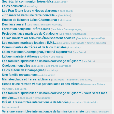
Secrétariat communion frères-laïcs
(
Les laïcs
)
Laïcs coliniens
(
Les laïcs
)
Les Frat fêtent leurs « Noces d’argent »
(
Les laïcs
)
« En marche vers une terre nouvelle »
(
Les laïcs
)
Équipe de liaison « Laïcs Champagnat »
(
Les laïcs
)
Des laïcs aussi !
(
Les laïcs
/
mission mariste
)
Formation conjointe : frères-laïcs
(
Les laïcs
/
témoignages
)
Projet des laïcs maristes de Catalogne
(
Les laïcs
/
spiritualité
)
Le laïc mariste au sein d’un établissement scolaire
(
Les laïcs
/
spiritualité
)
Les équipes maristes locales : E.M.L.
(
Les laïcs
/
spiritualité
/
Tutelle mariste
)
Communautés de frères et de laïcs maristes
(
Les laïcs
)
Laïcs maristes Champagnat, d’hier à aujourd’hui
(
Les laïcs
)
Laïque mariste à Athènes
(
Grèce
/
Les laïcs
)
Les familles spirituelles : un nouveau visage d’Église ?
(
Les laïcs
)
Quelques nouvelles
(
Les laïcs
/
Les Pères Maristes
)
Laïcs autour de Champagnat
(
Les laïcs
)
Une famille en vacances…
(
Les laïcs
)
Maristes, laïcs et frères, à Llinars
(
Catalogne - Espagne
/
Les laïcs
)
Échos d’une retraite vécue par des laïcs et des frères
(
Histoire des Frères
Maristes
/
Les laïcs
)
Les familles spirituelles : un nouveau visage d’Eglise ? « Vous serez mes
témoins… »
(
Les laïcs
/
témoignages
)
Brésil : L’assemblée internationale de Mendès
(
Les laïcs
/
Solidarité -
bienfaisance
)
Vers une assemblée internationale de la mission mariste
(
Les laïcs
/
mission