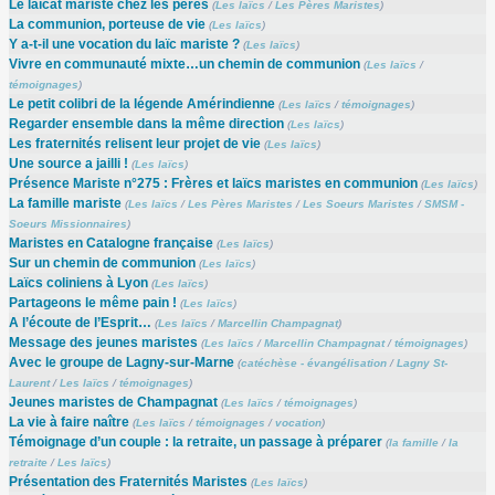
Le laïcat mariste chez les pères
(
Les laïcs
/
Les Pères Maristes
)
La communion, porteuse de vie
(
Les laïcs
)
Y a-t-il une vocation du laïc mariste ?
(
Les laïcs
)
Vivre en communauté mixte…un chemin de communion
(
Les laïcs
/
témoignages
)
Le petit colibri de la légende Amérindienne
(
Les laïcs
/
témoignages
)
Regarder ensemble dans la même direction
(
Les laïcs
)
Les fraternités relisent leur projet de vie
(
Les laïcs
)
Une source a jailli !
(
Les laïcs
)
Présence Mariste n°275 : Frères et laïcs maristes en communion
(
Les laïcs
)
La famille mariste
(
Les laïcs
/
Les Pères Maristes
/
Les Soeurs Maristes
/
SMSM -
Soeurs Missionnaires
)
Maristes en Catalogne française
(
Les laïcs
)
Sur un chemin de communion
(
Les laïcs
)
Laïcs coliniens à Lyon
(
Les laïcs
)
Partageons le même pain !
(
Les laïcs
)
A l’écoute de l’Esprit…
(
Les laïcs
/
Marcellin Champagnat
)
Message des jeunes maristes
(
Les laïcs
/
Marcellin Champagnat
/
témoignages
)
Avec le groupe de Lagny-sur-Marne
(
catéchèse - évangélisation
/
Lagny St-
Laurent
/
Les laïcs
/
témoignages
)
Jeunes maristes de Champagnat
(
Les laïcs
/
témoignages
)
La vie à faire naître
(
Les laïcs
/
témoignages
/
vocation
)
Témoignage d’un couple : la retraite, un passage à préparer
(
la famille
/
la
retraite
/
Les laïcs
)
Présentation des Fraternités Maristes
(
Les laïcs
)