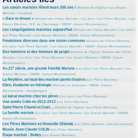
Les sœurs maristes fêtent leurs 200 ans !
(
Histoire de l’Eglise
/
Les Soeurs
Maristes
/
vocation
)
« Dare to dream »
(
Histoire des Frères Maristes
/
Les laïcs
/
Les Pères Maristes
/
Les
Soeurs Maristes
/
N.D. de l’Hermitage
/
SMSM - Soeurs Missionnaires
)
Les congrégations maristes aujourd’hui
(
Histoire des Frères Maristes
/
Les laïcs
/
Les Pères Maristes
/
Les Soeurs Maristes
/
SMSM - Soeurs Missionnaires
)
Fondations diverses dans une vision commune
(
Histoire des Frères Maristes
/
Les laïcs
/
Les Pères Maristes
/
Les Soeurs Maristes
/
SMSM - Soeurs Missionnaires
)
Des hommes et des femmes de projet
(
Histoire de l’Eglise
/
Histoire des Frères
Maristes
/
Les laïcs
/
Les Pères Maristes
/
Les Soeurs Maristes
/
SMSM - Soeurs
Missionnaires
)
e
Au 21
siècle, une grande Famille Mariste
(
Les laïcs
/
Les Pères Maristes
/
Les
Soeurs Maristes
/
SMSM - Soeurs Missionnaires
)
La Neylière, un haut-lieu mariste parmi d’autres
(
Les Pères Maristes
)
Ellen, étudiante en théologie
(
Maristes en Amérique
/
SMSM - Soeurs
Missionnaires
/
témoignages
)
Le laïcat mariste chez les pères
(
Les laïcs
/
Les Pères Maristes
)
Une année Colin en 2012-2013
(
Les Pères Maristes
)
Saint Pierre Chanel et Cuet…
(
Histoire de l’Eglise
/
Les Pères Maristes
)
La famille mariste
(
Les laïcs
/
Les Pères Maristes
/
Les Soeurs Maristes
/
SMSM -
Soeurs Missionnaires
)
Les Pères Maristes en Nouvelle-Zélande
(
Les Pères Maristes
/
mission mariste
)
Musée Jean-Claude COLIN
(
Les Pères Maristes
)
Étape mariste : Belley
(
Les Soeurs Maristes
)