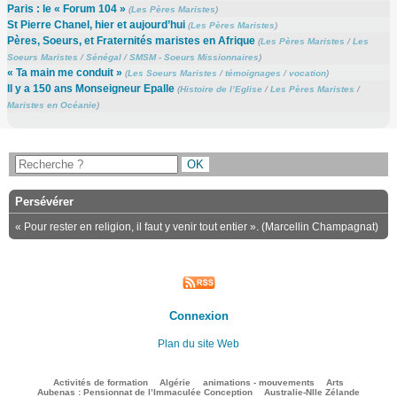
Paris : le « Forum 104 »
(
Les Pères Maristes
)
St Pierre Chanel, hier et aujourd’hui
(
Les Pères Maristes
)
Pères, Soeurs, et Fraternités maristes en Afrique
(
Les Pères Maristes
/
Les
Soeurs Maristes
/
Sénégal
/
SMSM - Soeurs Missionnaires
)
« Ta main me conduit »
(
Les Soeurs Maristes
/
témoignages
/
vocation
)
Il y a 150 ans Monseigneur Epalle
(
Histoire de l’Eglise
/
Les Pères Maristes
/
Maristes en Océanie
)
Persévérer
« Pour rester en religion, il faut y venir tout entier ». (Marcellin Champagnat)
Connexion
Plan du site Web
41/1680
22/1680
77/1680
128/1680
46/1680
Activités de formation
Algérie
animations - mouvements
Arts
35/1680
36/1680
Aubenas : Pensionnat de l’Immaculée Conception
Australie-Nlle Zélande