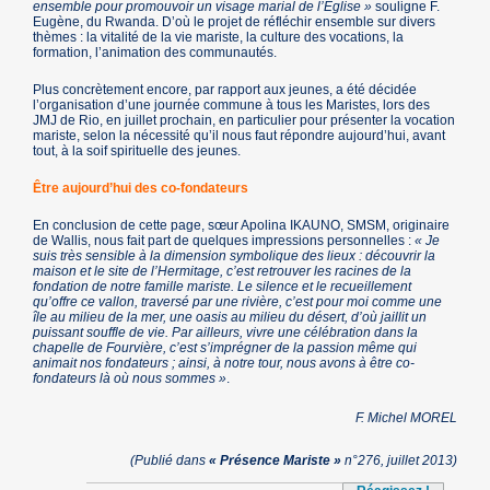
ensemble pour promouvoir un visage marial de l’Église »
souligne F.
Eugène, du Rwanda. D’où le projet de réfléchir ensemble sur divers
thèmes : la vitalité de la vie mariste, la culture des vocations, la
formation, l’animation des communautés.
Plus concrètement encore, par rapport aux jeunes, a été décidée
l’organisation d’une journée commune à tous les Maristes, lors des
JMJ de Rio, en juillet prochain, en particulier pour présenter la vocation
mariste, selon la nécessité qu’il nous faut répondre aujourd’hui, avant
tout, à la soif spirituelle des jeunes.
Être aujourd’hui des co-fondateurs
En conclusion de cette page, sœur Apolina IKAUNO, SMSM, originaire
de Wallis, nous fait part de quelques impressions personnelles :
« Je
suis très sensible à la dimension symbolique des lieux : découvrir la
maison et le site de l’Hermitage, c’est retrouver les racines de la
fondation de notre famille mariste. Le silence et le recueillement
qu’offre ce vallon, traversé par une rivière, c’est pour moi comme une
île au milieu de la mer, une oasis au milieu du désert, d’où jaillit un
puissant souffle de vie. Par ailleurs, vivre une célébration dans la
chapelle de Fourvière, c’est s’imprégner de la passion même qui
animait nos fondateurs ; ainsi, à notre tour, nous avons à être co-
fondateurs là où nous sommes »
.
F. Michel MOREL
(Publié dans
« Présence Mariste »
n°276, juillet 2013)