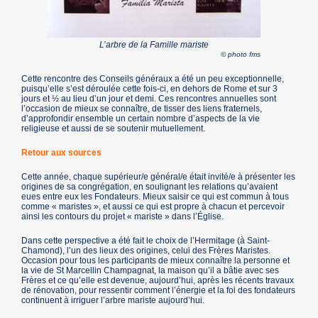
L’arbre de la Famille mariste
© photo fms
Cette rencontre des Conseils généraux a été un peu exceptionnelle,
puisqu’elle s’est déroulée cette fois-ci, en dehors de Rome et sur 3
jours et ½ au lieu d’un jour et demi. Ces rencontres annuelles sont
l’occasion de mieux se connaître, de tisser des liens fraternels,
d’approfondir ensemble un certain nombre d’aspects de la vie
religieuse et aussi de se soutenir mutuellement.
Retour aux sources
Cette année, chaque supérieur/e général/e était invité/e à présenter les
origines de sa congrégation, en soulignant les relations qu’avaient
eues entre eux les Fondateurs. Mieux saisir ce qui est commun à tous
comme « maristes », et aussi ce qui est propre à chacun et percevoir
ainsi les contours du projet « mariste » dans l’Église.
Dans cette perspective a été fait le choix de l’Hermitage (à Saint-
Chamond), l’un des lieux des origines, celui des Frères Maristes.
Occasion pour tous les participants de mieux connaître la personne et
la vie de St Marcellin Champagnat, la maison qu’il a bâtie avec ses
Frères et ce qu’elle est devenue, aujourd’hui, après les récents travaux
de rénovation, pour ressentir comment l’énergie et la foi des fondateurs
continuent à irriguer l’arbre mariste aujourd’hui.