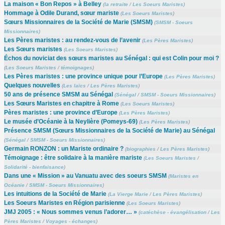
La maison « Bon Repos » à Belley
(
la retraite
/
Les Soeurs Maristes
)
Hommage à Odile Durand, sœur mariste
(
Les Soeurs Maristes
)
Sœurs Missionnaires de la Société de Marie (SMSM)
(
SMSM - Soeurs
Missionnaires
)
Les Pères maristes : au rendez-vous de l’avenir
(
Les Pères Maristes
)
Les Sœurs maristes
(
Les Soeurs Maristes
)
Échos du noviciat des sœurs maristes au Sénégal : qui est Colin pour moi ?
(
Les Soeurs Maristes
/
témoignages
)
Les Pères maristes : une province unique pour l’Europe
(
Les Pères Maristes
)
Quelques nouvelles
(
Les laïcs
/
Les Pères Maristes
)
50 ans de présence SMSM au Sénégal
(
Sénégal
/
SMSM - Soeurs Missionnaires
)
Les Sœurs Maristes en chapitre à Rome
(
Les Soeurs Maristes
)
Pères maristes : une province d’Europe
(
Les Pères Maristes
)
Le musée d’Océanie à la Neylière (Pomeys-69)
(
Les Pères Maristes
)
Présence SMSM (Sœurs Missionnaires de la Société de Marie) au Sénégal
(
Sénégal
/
SMSM - Soeurs Missionnaires
)
Germain RONZON : un Mariste ordinaire ?
(
biographies
/
Les Pères Maristes
)
Témoignage : être solidaire à la manière mariste
(
Les Soeurs Maristes
/
Solidarité - bienfaisance
)
Dans une « Mission » au Vanuatu avec des soeurs SMSM
(
Maristes en
Océanie
/
SMSM - Soeurs Missionnaires
)
Les intuitions de la Société de Marie
(
La Vierge Marie
/
Les Pères Maristes
)
Les Soeurs Maristes en Région parisienne
(
Les Soeurs Maristes
)
JMJ 2005 : « Nous sommes venus l’adorer… »
(
catéchèse - évangélisation
/
Les
Pères Maristes
/
Voyages - échanges
)