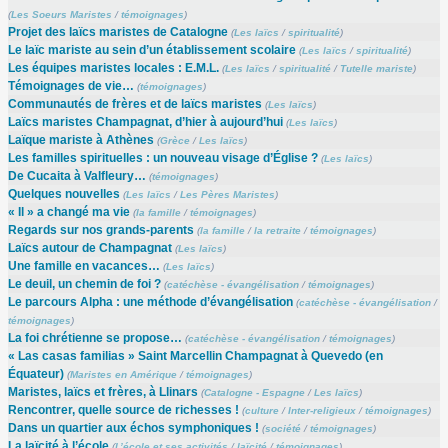
(
Les Soeurs Maristes
/
témoignages
)
Projet des laïcs maristes de Catalogne
(
Les laïcs
/
spiritualité
)
Le laïc mariste au sein d’un établissement scolaire
(
Les laïcs
/
spiritualité
)
Les équipes maristes locales : E.M.L.
(
Les laïcs
/
spiritualité
/
Tutelle mariste
)
Témoignages de vie…
(
témoignages
)
Communautés de frères et de laïcs maristes
(
Les laïcs
)
Laïcs maristes Champagnat, d’hier à aujourd’hui
(
Les laïcs
)
Laïque mariste à Athènes
(
Grèce
/
Les laïcs
)
Les familles spirituelles : un nouveau visage d’Église ?
(
Les laïcs
)
De Cucaita à Valfleury…
(
témoignages
)
Quelques nouvelles
(
Les laïcs
/
Les Pères Maristes
)
« Il » a changé ma vie
(
la famille
/
témoignages
)
Regards sur nos grands-parents
(
la famille
/
la retraite
/
témoignages
)
Laïcs autour de Champagnat
(
Les laïcs
)
Une famille en vacances…
(
Les laïcs
)
Le deuil, un chemin de foi ?
(
catéchèse - évangélisation
/
témoignages
)
Le parcours Alpha : une méthode d’évangélisation
(
catéchèse - évangélisation
/
témoignages
)
La foi chrétienne se propose…
(
catéchèse - évangélisation
/
témoignages
)
« Las casas familias » Saint Marcellin Champagnat à Quevedo (en
Équateur)
(
Maristes en Amérique
/
témoignages
)
Maristes, laïcs et frères, à Llinars
(
Catalogne - Espagne
/
Les laïcs
)
Rencontrer, quelle source de richesses !
(
culture
/
Inter-religieux
/
témoignages
)
Dans un quartier aux échos symphoniques !
(
société
/
témoignages
)
La laïcité à l’école
(
L’école et ses activités
/
laïcité
/
témoignages
)