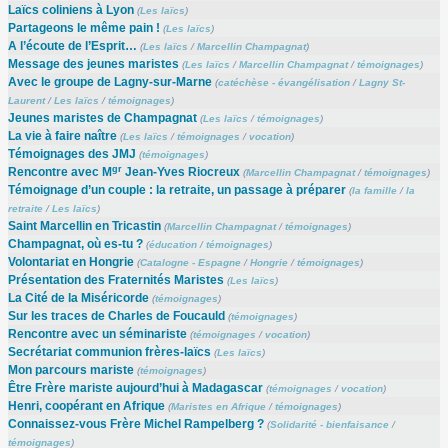
Laïcs coliniens à Lyon
(
Les laïcs
)
Partageons le même pain !
(
Les laïcs
)
A l’écoute de l’Esprit…
(
Les laïcs
/
Marcellin Champagnat
)
Message des jeunes maristes
(
Les laïcs
/
Marcellin Champagnat
/
témoignages
)
Avec le groupe de Lagny-sur-Marne
(
catéchèse - évangélisation
/
Lagny St-
Laurent
/
Les laïcs
/
témoignages
)
Jeunes maristes de Champagnat
(
Les laïcs
/
témoignages
)
La vie à faire naître
(
Les laïcs
/
témoignages
/
vocation
)
Témoignages des JMJ
(
témoignages
)
gr
Rencontre avec M
Jean-Yves Riocreux
(
Marcellin Champagnat
/
témoignages
)
Témoignage d’un couple : la retraite, un passage à préparer
(
la famille
/
la
retraite
/
Les laïcs
)
Saint Marcellin en Tricastin
(
Marcellin Champagnat
/
témoignages
)
Champagnat, où es-tu ?
(
éducation
/
témoignages
)
Volontariat en Hongrie
(
Catalogne - Espagne
/
Hongrie
/
témoignages
)
Présentation des Fraternités Maristes
(
Les laïcs
)
La Cité de la Miséricorde
(
témoignages
)
Sur les traces de Charles de Foucauld
(
témoignages
)
Rencontre avec un séminariste
(
témoignages
/
vocation
)
Secrétariat communion frères-laïcs
(
Les laïcs
)
Mon parcours mariste
(
témoignages
)
Être Frère mariste aujourd’hui à Madagascar
(
témoignages
/
vocation
)
Henri, coopérant en Afrique
(
Maristes en Afrique
/
témoignages
)
Connaissez-vous Frère Michel Rampelberg ?
(
Solidarité - bienfaisance
/
témoignages
)