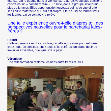
mariste, car je débute dans la vie mariste. J’aurais voulu plus d’actions
concrètes, un « comment faire ». Ensuite, dans le groupe, il faudrait
plus de femmes. Elles apportent de nouveaux points de vue et une
sensibilité maternelle qui leur est propre. Il faut aussi se tourner vers
les jeunes, car ce sont eux la relève.
Une telle expérience ouvre-t-elle d’après toi, des
perspectives nouvelles pour le partenariat laïcs-
frères ?
Robert
:
Cette expérience est très positive, car elle nous arme pour retourner
chez nous. Je constate, chez tous, laïcs et frères, un grand désir de
travailler ensemble, quel que soit le pays.
Véronique
:
Une telle formation renforce les liens entre frères et laïcs.