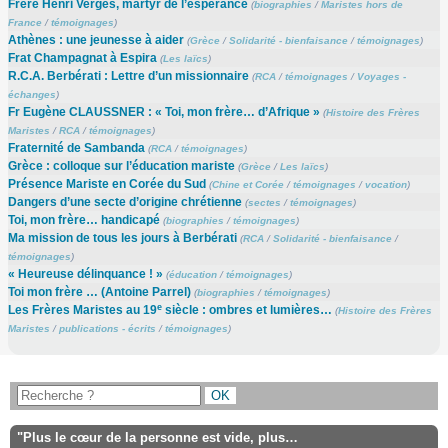
Frère Henri Vergès, martyr de l’espérance
(
biographies
/
Maristes hors de
France
/
témoignages
)
Athènes : une jeunesse à aider
(
Grèce
/
Solidarité - bienfaisance
/
témoignages
)
Frat Champagnat à Espira
(
Les laïcs
)
R.C.A. Berbérati : Lettre d’un missionnaire
(
RCA
/
témoignages
/
Voyages -
échanges
)
Fr Eugène CLAUSSNER : « Toi, mon frère… d’Afrique »
(
Histoire des Frères
Maristes
/
RCA
/
témoignages
)
Fraternité de Sambanda
(
RCA
/
témoignages
)
Grèce : colloque sur l’éducation mariste
(
Grèce
/
Les laïcs
)
Présence Mariste en Corée du Sud
(
Chine et Corée
/
témoignages
/
vocation
)
Dangers d’une secte d’origine chrétienne
(
sectes
/
témoignages
)
Toi, mon frère… handicapé
(
biographies
/
témoignages
)
Ma mission de tous les jours à Berbérati
(
RCA
/
Solidarité - bienfaisance
/
témoignages
)
« Heureuse délinquance ! »
(
éducation
/
témoignages
)
Toi mon frère … (Antoine Parrel)
(
biographies
/
témoignages
)
e
Les Frères Maristes au 19
siècle : ombres et lumières…
(
Histoire des Frères
Maristes
/
publications - écrits
/
témoignages
)
"Plus le cœur de la personne est vide, plus…