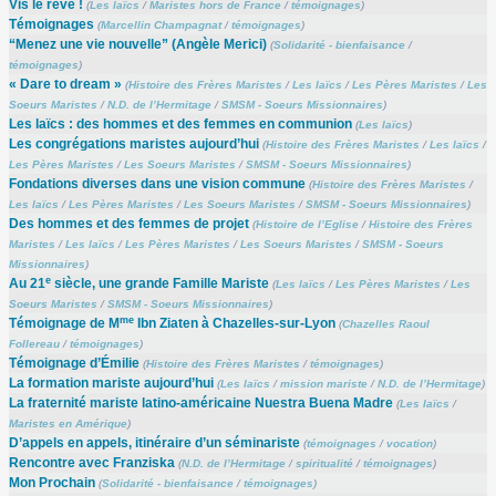
Vis le rêve !
(
Les laïcs
/
Maristes hors de France
/
témoignages
)
Témoignages
(
Marcellin Champagnat
/
témoignages
)
“Menez une vie nouvelle” (Angèle Merici)
(
Solidarité - bienfaisance
/
témoignages
)
« Dare to dream »
(
Histoire des Frères Maristes
/
Les laïcs
/
Les Pères Maristes
/
Les
Soeurs Maristes
/
N.D. de l’Hermitage
/
SMSM - Soeurs Missionnaires
)
Les laïcs : des hommes et des femmes en communion
(
Les laïcs
)
Les congrégations maristes aujourd’hui
(
Histoire des Frères Maristes
/
Les laïcs
/
Les Pères Maristes
/
Les Soeurs Maristes
/
SMSM - Soeurs Missionnaires
)
Fondations diverses dans une vision commune
(
Histoire des Frères Maristes
/
Les laïcs
/
Les Pères Maristes
/
Les Soeurs Maristes
/
SMSM - Soeurs Missionnaires
)
Des hommes et des femmes de projet
(
Histoire de l’Eglise
/
Histoire des Frères
Maristes
/
Les laïcs
/
Les Pères Maristes
/
Les Soeurs Maristes
/
SMSM - Soeurs
Missionnaires
)
e
Au 21
siècle, une grande Famille Mariste
(
Les laïcs
/
Les Pères Maristes
/
Les
Soeurs Maristes
/
SMSM - Soeurs Missionnaires
)
me
Témoignage de M
Ibn Ziaten à Chazelles-sur-Lyon
(
Chazelles Raoul
Follereau
/
témoignages
)
Témoignage d’Émilie
(
Histoire des Frères Maristes
/
témoignages
)
La formation mariste aujourd’hui
(
Les laïcs
/
mission mariste
/
N.D. de l’Hermitage
)
La fraternité mariste latino-américaine Nuestra Buena Madre
(
Les laïcs
/
Maristes en Amérique
)
D’appels en appels, itinéraire d’un séminariste
(
témoignages
/
vocation
)
Rencontre avec Franziska
(
N.D. de l’Hermitage
/
spiritualité
/
témoignages
)
Mon Prochain
(
Solidarité - bienfaisance
/
témoignages
)