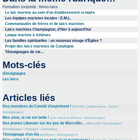
Formation conjointe : frères-laïcs
Le laïc mariste au sein d’un établissement scolaire
Les équipes maristes locales : E.M.L.
Communautés de frères et de laïcs maristes
Laïcs maristes Champagnat, d’hier à aujourd’hui
Laïque mariste à Athènes
Les familles spirituelles : un nouveau visage d’Église ?
Projet des laïcs maristes de Catalogne
Témoignages de vie…
Mots-clés
témoignages
Les laïcs
Articles liés
Des membres du Comité d’expriment !
(
PM 300
/
publications - écrits
/
témoignages
)
Mes amis, la vie est belle !
(
Les Anciens Elèves
/
témoignages
)
Des jeunes Libanais sur les pas de Marcellin…
(
Marcellin Champagnat
/
témoignages
/
Voyages - échanges
)
Témoignage d’un élu
(
politique
/
témoignages
)