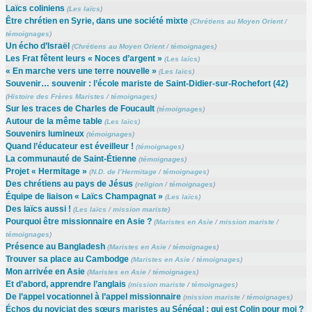
Laïcs coliniens
(
Les laïcs
)
Être chrétien en Syrie, dans une société mixte
(
Chrétiens au Moyen Orient
/
témoignages
)
Un écho d’Israël
(
Chrétiens au Moyen Orient
/
témoignages
)
Les Frat fêtent leurs « Noces d’argent »
(
Les laïcs
)
« En marche vers une terre nouvelle »
(
Les laïcs
)
Souvenir… souvenir : l’école mariste de Saint-Didier-sur-Rochefort (42)
(
Histoire des Frères Maristes
/
témoignages
)
Sur les traces de Charles de Foucault
(
témoignages
)
Autour de la même table
(
Les laïcs
)
Souvenirs lumineux
(
témoignages
)
Quand l’éducateur est éveilleur !
(
témoignages
)
La communauté de Saint-Étienne
(
témoignages
)
Projet « Hermitage »
(
N.D. de l’Hermitage
/
témoignages
)
Des chrétiens au pays de Jésus
(
religion
/
témoignages
)
Équipe de liaison « Laïcs Champagnat »
(
Les laïcs
)
Des laïcs aussi !
(
Les laïcs
/
mission mariste
)
Pourquoi être missionnaire en Asie ?
(
Maristes en Asie
/
mission mariste
/
témoignages
)
Présence au Bangladesh
(
Maristes en Asie
/
témoignages
)
Trouver sa place au Cambodge
(
Maristes en Asie
/
témoignages
)
Mon arrivée en Asie
(
Maristes en Asie
/
témoignages
)
Et d’abord, apprendre l’anglais
(
mission mariste
/
témoignages
)
De l’appel vocationnel à l’appel missionnaire
(
mission mariste
/
témoignages
)
Échos du noviciat des sœurs maristes au Sénégal : qui est Colin pour moi ?