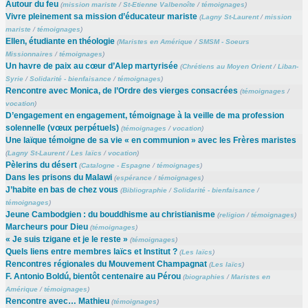
Autour du feu
(
mission mariste
/
St-Etienne Valbenoîte
/
témoignages
)
Vivre pleinement sa mission d’éducateur mariste
(
Lagny St-Laurent
/
mission
mariste
/
témoignages
)
Ellen, étudiante en théologie
(
Maristes en Amérique
/
SMSM - Soeurs
Missionnaires
/
témoignages
)
Un havre de paix au cœur d’Alep martyrisée
(
Chrétiens au Moyen Orient
/
Liban-
Syrie
/
Solidarité - bienfaisance
/
témoignages
)
Rencontre avec Monica, de l’Ordre des vierges consacrées
(
témoignages
/
vocation
)
D’engagement en engagement, témoignage à la veille de ma profession
solennelle (vœux perpétuels)
(
témoignages
/
vocation
)
Une laïque témoigne de sa vie « en communion » avec les Frères maristes
(
Lagny St-Laurent
/
Les laïcs
/
vocation
)
Pèlerins du désert
(
Catalogne - Espagne
/
témoignages
)
Dans les prisons du Malawi
(
espérance
/
témoignages
)
J’habite en bas de chez vous
(
Bibliographie
/
Solidarité - bienfaisance
/
témoignages
)
Jeune Cambodgien : du bouddhisme au christianisme
(
religion
/
témoignages
)
Marcheurs pour Dieu
(
témoignages
)
« Je suis tzigane et je le reste »
(
témoignages
)
Quels liens entre membres laïcs et Institut ?
(
Les laïcs
)
Rencontres régionales du Mouvement Champagnat
(
Les laïcs
)
F. Antonio Boldú, bientôt centenaire au Pérou
(
biographies
/
Maristes en
Amérique
/
témoignages
)
Rencontre avec… Mathieu
(
témoignages
)