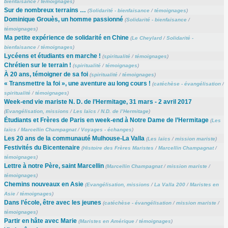
bienfaisance
/
témoignages
)
Sur de nombreux terrains …
(
Solidarité - bienfaisance
/
témoignages
)
Dominique Grouès, un homme passionné
(
Solidarité - bienfaisance
/
témoignages
)
Ma petite expérience de solidarité en Chine
(
Le Cheylard
/
Solidarité -
bienfaisance
/
témoignages
)
Lycéens et étudiants en marche !
(
spiritualité
/
témoignages
)
Chrétien sur le terrain !
(
spiritualité
/
témoignages
)
À 20 ans, témoigner de sa foi
(
spiritualité
/
témoignages
)
« Transmettre la foi », une aventure au long cours !
(
catéchèse - évangélisation
/
spiritualité
/
témoignages
)
Week-end vie mariste N. D. de l’Hermitage, 31 mars - 2 avril 2017
(
Evangélisation, missions
/
Les laïcs
/
N.D. de l’Hermitage
)
Étudiants et Frères de Paris en week-end à Notre Dame de l’Hermitage
(
Les
laïcs
/
Marcellin Champagnat
/
Voyages - échanges
)
Les 20 ans de la communauté Mulhouse-La Valla
(
Les laïcs
/
mission mariste
)
Festivités du Bicentenaire
(
Histoire des Frères Maristes
/
Marcellin Champagnat
/
témoignages
)
Lettre à notre Père, saint Marcellin
(
Marcellin Champagnat
/
mission mariste
/
témoignages
)
Chemins nouveaux en Asie
(
Evangélisation, missions
/
La Valla 200
/
Maristes en
Asie
/
témoignages
)
Dans l’école, être avec les jeunes
(
catéchèse - évangélisation
/
mission mariste
/
témoignages
)
Partir en hâte avec Marie
(
Maristes en Amérique
/
témoignages
)