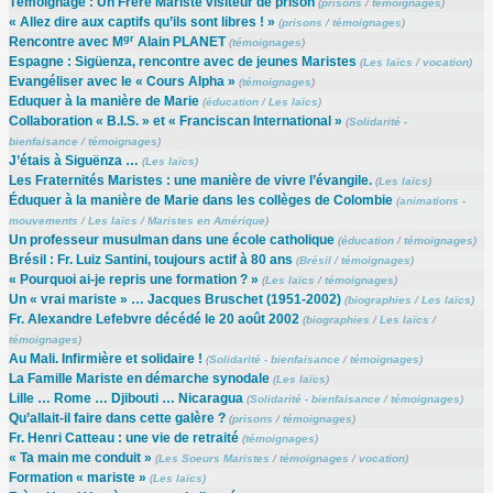
Témoignage : Un Frère Mariste visiteur de prison
(
prisons
/
témoignages
)
« Allez dire aux captifs qu’ils sont libres ! »
(
prisons
/
témoignages
)
gr
Rencontre avec M
Alain PLANET
(
témoignages
)
Espagne : Sigüenza, rencontre avec de jeunes Maristes
(
Les laïcs
/
vocation
)
Evangéliser avec le « Cours Alpha »
(
témoignages
)
Eduquer à la manière de Marie
(
éducation
/
Les laïcs
)
Collaboration « B.I.S. » et « Franciscan International »
(
Solidarité -
bienfaisance
/
témoignages
)
J’étais à Siguënza …
(
Les laïcs
)
Les Fraternités Maristes : une manière de vivre l’évangile.
(
Les laïcs
)
Éduquer à la manière de Marie dans les collèges de Colombie
(
animations -
mouvements
/
Les laïcs
/
Maristes en Amérique
)
Un professeur musulman dans une école catholique
(
éducation
/
témoignages
)
Brésil : Fr. Luiz Santini, toujours actif à 80 ans
(
Brésil
/
témoignages
)
« Pourquoi ai-je repris une formation ? »
(
Les laïcs
/
témoignages
)
Un « vrai mariste » … Jacques Bruschet (1951-2002)
(
biographies
/
Les laïcs
)
Fr. Alexandre Lefebvre décédé le 20 août 2002
(
biographies
/
Les laïcs
/
témoignages
)
Au Mali. Infirmière et solidaire !
(
Solidarité - bienfaisance
/
témoignages
)
La Famille Mariste en démarche synodale
(
Les laïcs
)
Lille … Rome … Djibouti … Nicaragua
(
Solidarité - bienfaisance
/
témoignages
)
Qu’allait-il faire dans cette galère ?
(
prisons
/
témoignages
)
Fr. Henri Catteau : une vie de retraité
(
témoignages
)
« Ta main me conduit »
(
Les Soeurs Maristes
/
témoignages
/
vocation
)
Formation « mariste »
(
Les laïcs
)