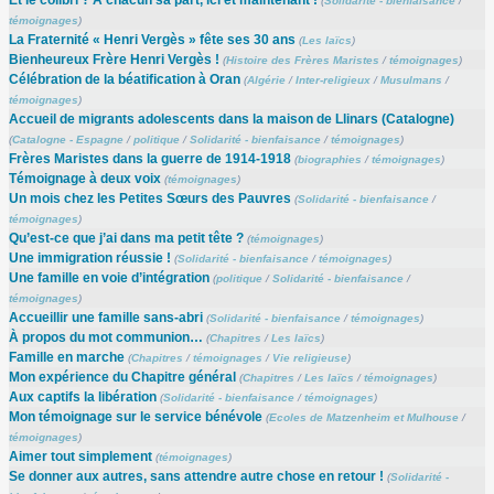
Et le colibri ? À chacun sa part, ici et maintenant !
(
Solidarité - bienfaisance
/
témoignages
)
La Fraternité « Henri Vergès » fête ses 30 ans
(
Les laïcs
)
Bienheureux Frère Henri Vergès !
(
Histoire des Frères Maristes
/
témoignages
)
Célébration de la béatification à Oran
(
Algérie
/
Inter-religieux
/
Musulmans
/
témoignages
)
Accueil de migrants adolescents dans la maison de Llinars (Catalogne)
(
Catalogne - Espagne
/
politique
/
Solidarité - bienfaisance
/
témoignages
)
Frères Maristes dans la guerre de 1914-1918
(
biographies
/
témoignages
)
Témoignage à deux voix
(
témoignages
)
Un mois chez les Petites Sœurs des Pauvres
(
Solidarité - bienfaisance
/
témoignages
)
Qu’est-ce que j’ai dans ma petit tête ?
(
témoignages
)
Une immigration réussie !
(
Solidarité - bienfaisance
/
témoignages
)
Une famille en voie d’intégration
(
politique
/
Solidarité - bienfaisance
/
témoignages
)
Accueillir une famille sans-abri
(
Solidarité - bienfaisance
/
témoignages
)
À propos du mot communion…
(
Chapitres
/
Les laïcs
)
Famille en marche
(
Chapitres
/
témoignages
/
Vie religieuse
)
Mon expérience du Chapitre général
(
Chapitres
/
Les laïcs
/
témoignages
)
Aux captifs la libération
(
Solidarité - bienfaisance
/
témoignages
)
Mon témoignage sur le service bénévole
(
Ecoles de Matzenheim et Mulhouse
/
témoignages
)
Aimer tout simplement
(
témoignages
)
Se donner aux autres, sans attendre autre chose en retour !
(
Solidarité -