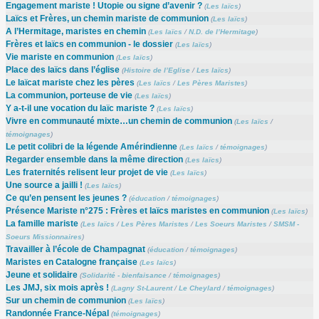
Engagement mariste ! Utopie ou signe d’avenir ?
(
Les laïcs
)
Laïcs et Frères, un chemin mariste de communion
(
Les laïcs
)
A l’Hermitage, maristes en chemin
(
Les laïcs
/
N.D. de l’Hermitage
)
Frères et laïcs en communion - le dossier
(
Les laïcs
)
Vie mariste en communion
(
Les laïcs
)
Place des laïcs dans l’église
(
Histoire de l’Eglise
/
Les laïcs
)
Le laïcat mariste chez les pères
(
Les laïcs
/
Les Pères Maristes
)
La communion, porteuse de vie
(
Les laïcs
)
Y a-t-il une vocation du laïc mariste ?
(
Les laïcs
)
Vivre en communauté mixte…un chemin de communion
(
Les laïcs
/
témoignages
)
Le petit colibri de la légende Amérindienne
(
Les laïcs
/
témoignages
)
Regarder ensemble dans la même direction
(
Les laïcs
)
Les fraternités relisent leur projet de vie
(
Les laïcs
)
Une source a jailli !
(
Les laïcs
)
Ce qu’en pensent les jeunes ?
(
éducation
/
témoignages
)
Présence Mariste n°275 : Frères et laïcs maristes en communion
(
Les laïcs
)
La famille mariste
(
Les laïcs
/
Les Pères Maristes
/
Les Soeurs Maristes
/
SMSM -
Soeurs Missionnaires
)
Travailler à l’école de Champagnat
(
éducation
/
témoignages
)
Maristes en Catalogne française
(
Les laïcs
)
Jeune et solidaire
(
Solidarité - bienfaisance
/
témoignages
)
Les JMJ, six mois après !
(
Lagny St-Laurent
/
Le Cheylard
/
témoignages
)
Sur un chemin de communion
(
Les laïcs
)
Randonnée France-Népal
(
témoignages
)