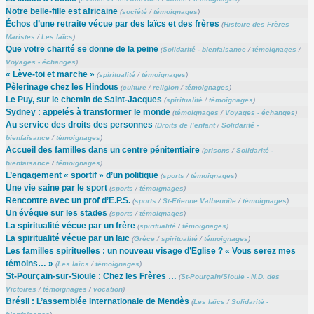
Notre belle-fille est africaine
(
société
/
témoignages
)
Échos d’une retraite vécue par des laïcs et des frères
(
Histoire des Frères
Maristes
/
Les laïcs
)
Que votre charité se donne de la peine
(
Solidarité - bienfaisance
/
témoignages
/
Voyages - échanges
)
« Lève-toi et marche »
(
spiritualité
/
témoignages
)
Pèlerinage chez les Hindous
(
culture
/
religion
/
témoignages
)
Le Puy, sur le chemin de Saint-Jacques
(
spiritualité
/
témoignages
)
Sydney : appelés à transformer le monde
(
témoignages
/
Voyages - échanges
)
Au service des droits des personnes
(
Droits de l’enfant
/
Solidarité -
bienfaisance
/
témoignages
)
Accueil des familles dans un centre pénitentiaire
(
prisons
/
Solidarité -
bienfaisance
/
témoignages
)
L’engagement « sportif » d’un politique
(
sports
/
témoignages
)
Une vie saine par le sport
(
sports
/
témoignages
)
Rencontre avec un prof d’E.P.S.
(
sports
/
St-Etienne Valbenoîte
/
témoignages
)
Un évêque sur les stades
(
sports
/
témoignages
)
La spiritualité vécue par un frère
(
spiritualité
/
témoignages
)
La spiritualité vécue par un laïc
(
Grèce
/
spiritualité
/
témoignages
)
Les familles spirituelles : un nouveau visage d’Eglise ? « Vous serez mes
témoins… »
(
Les laïcs
/
témoignages
)
St-Pourçain-sur-Sioule : Chez les Frères …
(
St-Pourçain/Sioule - N.D. des
Victoires
/
témoignages
/
vocation
)
Brésil : L’assemblée internationale de Mendès
(
Les laïcs
/
Solidarité -