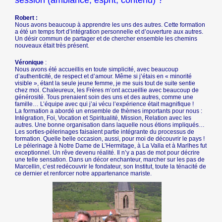
Robert :
Nous avons beaucoup à apprendre les uns des autres. Cette formation
a été un temps fort d’intégration personnelle et d’ouverture aux autres.
Un désir commun de partager et de chercher ensemble les chemins
nouveaux était très présent.
Véronique
:
Nous avons été accueillis en toute simplicité, avec beaucoup
d’authenticité, de respect et d’amour. Même si j’étais en « minorité
visible », étant la seule jeune femme, je me suis tout de suite sentie
chez moi. Chaleureux, les Frères m’ont accueillie avec beaucoup de
générosité. Tous prenaient soin des uns et des autres, comme une
famille… L’équipe avec qui j’ai vécu l’expérience était magnifique !
La formation a abordé un ensemble de thèmes importants pour nous :
Intégration, Foi, Vocation et Spiritualité, Mission, Relation avec les
autres. Une bonne organisation dans laquelle nous étions impliqués…
Les sorties-pèlerinages faisaient partie intégrante du processus de
formation. Quelle belle occasion, aussi, pour moi de découvrir le pays !
Le pèlerinage à Notre Dame de L’Hermitage, à La Valla et à Marlhes fut
exceptionnel. Un rêve devenu réalité. Il n’y a pas de mot pour décrire
une telle sensation. Dans un décor enchanteur, marcher sur les pas de
Marcellin, c’est redécouvrir le fondateur, son Institut, toute la ténacité de
ce dernier et renforcer notre appartenance mariste.