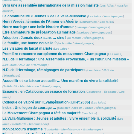
bienfaisance
)
Vers une assemblée internationale de la mission mariste
(
Les laïcs
/
mission
mariste
)
La communauté « Jeunes » de La Valla-Mulhouse
(
Les laïcs
/
témoignages
)
Henri Vergès, témoins de l’Amour en Algérie
(
biographies
/
Les laïcs
)
Notre mariage : une belle histoire d’amour
(
mariage
/
témoignages
)
Etre animateurs de préparation au mariage
(
mariage
/
témoignages
)
Adoption : Jamais deux sans … cinq !
(
la famille
/
témoignages
)
La famille, une bonne nouvelle ?
(
la famille
/
témoignages
)
Les visages du laïcat mariste
(
Les laïcs
)
Première rencontre européenne du mouvement Champagnat
(
Les laïcs
)
N.D. de l’Hermitage : une Assemblée Provinciale, « un cœur, une mission »
(
Les laïcs
/
N.D. de l’Hermitage
)
N.D. de l’Hermitage, témoignages de participants
(
Les laïcs
/
N.D. de
l’Hermitage
)
Accueillir et se laisser accueillir… Une manière de vivre la solidarité
(
Solidarité - bienfaisance
/
témoignages
)
Espagne : en Catalogne, un espace de formation
(
Catalogne - Espagne
/
Les
laïcs
)
Colloque de Valpré sur l’Evangélisation (juillet 2006)
(
Les laïcs
)
Indes : Une leçon de courage …
(
Maristes hors de France
/
témoignages
)
Le Mouvement Champagnat a fêté sa majorité
(
Les laïcs
)
La Valla-Mulhouse : Jeunes et adultes : vivre ensemble la solidarité
(
Les
laïcs
/
Solidarité - bienfaisance
)
Mon parcours d’homme
(
Solidarité - bienfaisance
/
témoignages
)