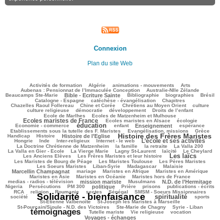
Connexion
Plan du site Web
136/2672
59/2672
133/2672
183/2672
74/2672
Activités de formation
Algérie
animations - mouvements
Arts
116/2672
84/2672
Aubenas : Pensionnat de l’Immaculée Conception
Australie-Nlle Zélande
585/2672
61/2672
404/2672
158/2672
557/2672
Beaucamps Ste-Marie
Bible - Ecriture Sainte
Bibliographie
biographies
Brésil
494/2672
103/2672
150/2672
Catalogne - Espagne
catéchèse - évangélisation
Chapitres
148/2672
215/2672
388/2672
31/2672
Chazelles Raoul Follereau
Chine et Corée
Chrétiens au Moyen Orient
culture
94/2672
73/2672
131/2672
17/2672
culture religieuse
démocratie
développement
Droits de l’enfant
189/2672
959/2672
Ecole de Marlhes
Ecoles de Matzenheim et Mulhouse
Ecoles maristes de France
240/2672
510/2672
104/2672
Ecoles maristes en Alsace
écologie
éducation
1450/2672
172/2672
736/2672
213/2672
88/2672
Economie - commerce
enfant
Enseignement
espérance
177/2672
434/2672
78/2672
Etablissements sous la tutelle des F. Maristes
Evangélisation, missions
Grèce
Histoire des Frères Maristes
175/2672
676/2672
1465/2672
111/2672
Handicap
Histoire
Histoire de l’Eglise
L’école et ses activités
18/2672
94/2672
205/2672
939/2672
33/2672
Hongrie
Inde
Inter-religieux
Internet - le web
290/2672
115/2672
54/2672
149/2672
La Doctrine Chrétienne de Matzenheim
la famille
la retraite
La Valla 200
504/2672
347/2672
208/2672
242/2672
76/2672
La Valla en Gier - Ecole
La Vierge Marie
Lagny St-Laurent
laïcité
Le Cheylard
Les laïcs
110/2672
1427/2672
488/2672
Les Anciens Elèves
Les Frères Maristes et leur histoire
276/2672
538/2672
371/2672
Les Maristes de Bourg de Péage
Les Maristes Toulouse
Les Pères Maristes
105/2672
122/2672
61/2672
913/2672
Les Soeurs Maristes
Liban-Syrie
Madagascar
Malaisie
47/2672
302/2672
259/2672
324/2672
Marcellin Champagnat
mariage
Maristes en Afrique
Maristes en Amérique
55/2672
286/2672
236/2672
Maristes en Asie
Maristes en Océanie
Maristes hors de France
866/2672
63/2672
759/2672
71/2672
medias - radios - télévision
mission mariste
Musulmans
N.D. de l’Hermitage
126/2672
174/2672
650/2672
171/2672
92/2672
230/2672
208/2672
Nigeria
Persécutions
PM 300
politique
Prière
prisons
publications - écrits
215/2672
35/2672
45/2672
73/2672
266/2672
272/2672
RCA
religion
Roumanie
sectes
Sénégal
SMSM - Soeurs Missionnaires
Solidarité - bienfaisance
spiritualité
2672/2672
1408/2672
277/2672
189/2672
société
sports
85/2672
129/2672
St-Etienne Valbenoîte
St-Joseph les Maristes à Marseille
94/2672
40/2672
2300/2672
St-Pourçain/Sioule - N.D. des Victoires
Ste-Marie de Chagny
Syrie - Liban
témoignages
172/2672
94/2672
510/2672
577/2672
Tutelle mariste
Vie religieuse
vocation
Voyages - échanges