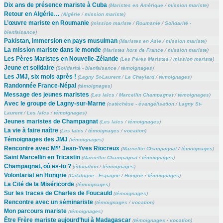
Dix ans de présence mariste à Cuba
(
Maristes en Amérique
/
mission mariste
)
Retour en Algérie…
(
Algérie
/
mission mariste
)
L’œuvre mariste en Roumanie
(
mission mariste
/
Roumanie
/
Solidarité -
bienfaisance
)
Pakistan, immersion en pays musulman
(
Maristes en Asie
/
mission mariste
)
La mission mariste dans le monde
(
Maristes hors de France
/
mission mariste
)
Les Pères Maristes en Nouvelle-Zélande
(
Les Pères Maristes
/
mission mariste
)
Jeune et solidaire
(
Solidarité - bienfaisance
/
témoignages
)
Les JMJ, six mois après !
(
Lagny St-Laurent
/
Le Cheylard
/
témoignages
)
Randonnée France-Népal
(
témoignages
)
Message des jeunes maristes
(
Les laïcs
/
Marcellin Champagnat
/
témoignages
)
Avec le groupe de Lagny-sur-Marne
(
catéchèse - évangélisation
/
Lagny St-
Laurent
/
Les laïcs
/
témoignages
)
Jeunes maristes de Champagnat
(
Les laïcs
/
témoignages
)
La vie à faire naître
(
Les laïcs
/
témoignages
/
vocation
)
Témoignages des JMJ
(
témoignages
)
gr
Rencontre avec M
Jean-Yves Riocreux
(
Marcellin Champagnat
/
témoignages
)
Saint Marcellin en Tricastin
(
Marcellin Champagnat
/
témoignages
)
Champagnat, où es-tu ?
(
éducation
/
témoignages
)
Volontariat en Hongrie
(
Catalogne - Espagne
/
Hongrie
/
témoignages
)
La Cité de la Miséricorde
(
témoignages
)
Sur les traces de Charles de Foucauld
(
témoignages
)
Rencontre avec un séminariste
(
témoignages
/
vocation
)
Mon parcours mariste
(
témoignages
)
Être Frère mariste aujourd’hui à Madagascar
(
témoignages
/
vocation
)