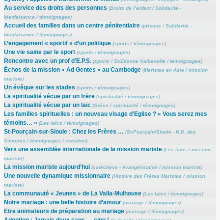
Au service des droits des personnes
(
Droits de l’enfant
/
Solidarité -
bienfaisance
/
témoignages
)
Accueil des familles dans un centre pénitentiaire
(
prisons
/
Solidarité -
bienfaisance
/
témoignages
)
L’engagement « sportif » d’un politique
(
sports
/
témoignages
)
Une vie saine par le sport
(
sports
/
témoignages
)
Rencontre avec un prof d’E.P.S.
(
sports
/
St-Etienne Valbenoîte
/
témoignages
)
Échos de la mission « Ad Gentes » au Cambodge
(
Maristes en Asie
/
mission
mariste
)
Un évêque sur les stades
(
sports
/
témoignages
)
La spiritualité vécue par un frère
(
spiritualité
/
témoignages
)
La spiritualité vécue par un laïc
(
Grèce
/
spiritualité
/
témoignages
)
Les familles spirituelles : un nouveau visage d’Eglise ? « Vous serez mes
témoins… »
(
Les laïcs
/
témoignages
)
St-Pourçain-sur-Sioule : Chez les Frères …
(
St-Pourçain/Sioule - N.D. des
Victoires
/
témoignages
/
vocation
)
Vers une assemblée internationale de la mission mariste
(
Les laïcs
/
mission
mariste
)
La mission mariste aujourd’hui
(
catéchèse - évangélisation
/
mission mariste
)
Une nouvelle dynamique missionnaire
(
Histoire des Frères Maristes
/
mission
mariste
)
La communauté « Jeunes » de La Valla-Mulhouse
(
Les laïcs
/
témoignages
)
Notre mariage : une belle histoire d’amour
(
mariage
/
témoignages
)
Etre animateurs de préparation au mariage
(
mariage
/
témoignages
)