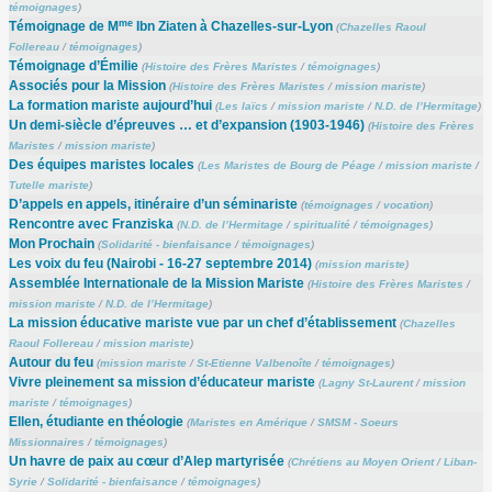
témoignages
)
me
Témoignage de M
Ibn Ziaten à Chazelles-sur-Lyon
(
Chazelles Raoul
Follereau
/
témoignages
)
Témoignage d’Émilie
(
Histoire des Frères Maristes
/
témoignages
)
Associés pour la Mission
(
Histoire des Frères Maristes
/
mission mariste
)
La formation mariste aujourd’hui
(
Les laïcs
/
mission mariste
/
N.D. de l’Hermitage
)
Un demi-siècle d’épreuves … et d’expansion (1903-1946)
(
Histoire des Frères
Maristes
/
mission mariste
)
Des équipes maristes locales
(
Les Maristes de Bourg de Péage
/
mission mariste
/
Tutelle mariste
)
D’appels en appels, itinéraire d’un séminariste
(
témoignages
/
vocation
)
Rencontre avec Franziska
(
N.D. de l’Hermitage
/
spiritualité
/
témoignages
)
Mon Prochain
(
Solidarité - bienfaisance
/
témoignages
)
Les voix du feu (Nairobi - 16-27 septembre 2014)
(
mission mariste
)
Assemblée Internationale de la Mission Mariste
(
Histoire des Frères Maristes
/
mission mariste
/
N.D. de l’Hermitage
)
La mission éducative mariste vue par un chef d’établissement
(
Chazelles
Raoul Follereau
/
mission mariste
)
Autour du feu
(
mission mariste
/
St-Etienne Valbenoîte
/
témoignages
)
Vivre pleinement sa mission d’éducateur mariste
(
Lagny St-Laurent
/
mission
mariste
/
témoignages
)
Ellen, étudiante en théologie
(
Maristes en Amérique
/
SMSM - Soeurs
Missionnaires
/
témoignages
)
Un havre de paix au cœur d’Alep martyrisée
(
Chrétiens au Moyen Orient
/
Liban-
Syrie
/
Solidarité - bienfaisance
/
témoignages
)