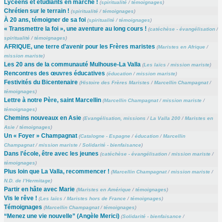
Lycéens et étudiants en marche !
(
spiritualité
/
témoignages
)
Chrétien sur le terrain !
(
spiritualité
/
témoignages
)
À 20 ans, témoigner de sa foi
(
spiritualité
/
témoignages
)
« Transmettre la foi », une aventure au long cours !
(
catéchèse - évangélisation
/
spiritualité
/
témoignages
)
AFRIQUE, une terre d’avenir pour les Frères maristes
(
Maristes en Afrique
/
mission mariste
)
Les 20 ans de la communauté Mulhouse-La Valla
(
Les laïcs
/
mission mariste
)
Rencontres des œuvres éducatives
(
éducation
/
mission mariste
)
Festivités du Bicentenaire
(
Histoire des Frères Maristes
/
Marcellin Champagnat
/
témoignages
)
Lettre à notre Père, saint Marcellin
(
Marcellin Champagnat
/
mission mariste
/
témoignages
)
Chemins nouveaux en Asie
(
Evangélisation, missions
/
La Valla 200
/
Maristes en
Asie
/
témoignages
)
Un « Foyer » Champagnat
(
Catalogne - Espagne
/
éducation
/
Marcellin
Champagnat
/
mission mariste
/
Solidarité - bienfaisance
)
Dans l’école, être avec les jeunes
(
catéchèse - évangélisation
/
mission mariste
/
témoignages
)
Plus loin que La Valla, recommencer !
(
Marcellin Champagnat
/
mission mariste
/
N.D. de l’Hermitage
)
Partir en hâte avec Marie
(
Maristes en Amérique
/
témoignages
)
Vis le rêve !
(
Les laïcs
/
Maristes hors de France
/
témoignages
)
Témoignages
(
Marcellin Champagnat
/
témoignages
)
“Menez une vie nouvelle” (Angèle Merici)
(
Solidarité - bienfaisance
/