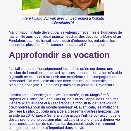
Frère Hilario Schwab avec un petit enfant à Kolkata
(Bengladesh)
Ma formation initiale développa les valeurs chrétiennes et humaines de
ma famille ainsi que l’idéal mariste : eucharistie, dévotion à Marie et au
Fondateur, esprit de travail, sport, désir d’éduquer les enfants et les
jeunes les plus déshérités comme le souhaitait Champagnat.
Approfondir sa vocation
J’ai fait surtout de l’enseignement jusqu’à ce qu’on me donne une
mission de formation. Le contact avec ces jeunes en formation m’a aidé
à grandir avec eux et à acquérir une expérience d’accompagnement
personnel. J’ai vécu cette mission avec beaucoup d ‘intensité, de
plénitude et de joie. L’un de ces jeunes est aujourd’hui Provincial !
L’invitation du Concile (sur la Vie Consacrée) et du Magistère à
“repartir du Christ” (de Jean-Paul II), mais aussi l’appel des Chapitres
Généraux à “l’audace et à l’espérance”, à “choisir la vie”, à “avoir un
cœur nouveau pour un monde nouveau” et, avant cela, les invitations
de Frère Basilio, tout cela m’a aidé à pressentir d’autres horizons. J’ai
e
assisté au 20
Chapitre Général et j’ai acquis l’intime conviction que je
devais prendre une décision plus radicale si je cherchais à donner vie
à ces messages tout de suite car les documents seuls ont rarement
changé quelque chose d’important dans ma vie.