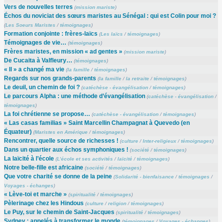
Vers de nouvelles terres
(
mission mariste
)
Échos du noviciat des sœurs maristes au Sénégal : qui est Colin pour moi ?
(
Les Soeurs Maristes
/
témoignages
)
Formation conjointe : frères-laïcs
(
Les laïcs
/
témoignages
)
Témoignages de vie…
(
témoignages
)
Frères maristes, en mission « ad gentes »
(
mission mariste
)
De Cucaita à Valfleury…
(
témoignages
)
« Il » a changé ma vie
(
la famille
/
témoignages
)
Regards sur nos grands-parents
(
la famille
/
la retraite
/
témoignages
)
Le deuil, un chemin de foi ?
(
catéchèse - évangélisation
/
témoignages
)
Le parcours Alpha : une méthode d’évangélisation
(
catéchèse - évangélisation
/
témoignages
)
La foi chrétienne se propose…
(
catéchèse - évangélisation
/
témoignages
)
« Las casas familias » Saint Marcellin Champagnat à Quevedo (en
Équateur)
(
Maristes en Amérique
/
témoignages
)
Rencontrer, quelle source de richesses !
(
culture
/
Inter-religieux
/
témoignages
)
Dans un quartier aux échos symphoniques !
(
société
/
témoignages
)
La laïcité à l’école
(
L’école et ses activités
/
laïcité
/
témoignages
)
Notre belle-fille est africaine
(
société
/
témoignages
)
Que votre charité se donne de la peine
(
Solidarité - bienfaisance
/
témoignages
/
Voyages - échanges
)
« Lève-toi et marche »
(
spiritualité
/
témoignages
)
Pèlerinage chez les Hindous
(
culture
/
religion
/
témoignages
)
Le Puy, sur le chemin de Saint-Jacques
(
spiritualité
/
témoignages
)
Sydney : appelés à transformer le monde
(
témoignages
/
Voyages - échanges
)