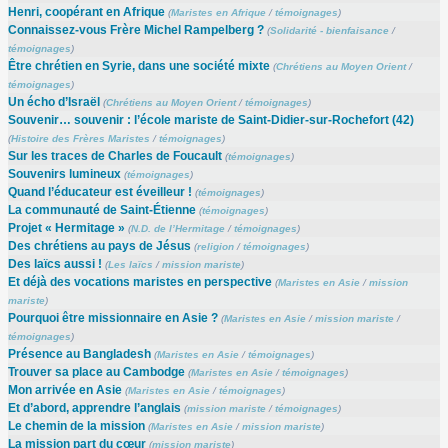
Henri, coopérant en Afrique
(
Maristes en Afrique
/
témoignages
)
Connaissez-vous Frère Michel Rampelberg ?
(
Solidarité - bienfaisance
/
témoignages
)
Être chrétien en Syrie, dans une société mixte
(
Chrétiens au Moyen Orient
/
témoignages
)
Un écho d’Israël
(
Chrétiens au Moyen Orient
/
témoignages
)
Souvenir… souvenir : l’école mariste de Saint-Didier-sur-Rochefort (42)
(
Histoire des Frères Maristes
/
témoignages
)
Sur les traces de Charles de Foucault
(
témoignages
)
Souvenirs lumineux
(
témoignages
)
Quand l’éducateur est éveilleur !
(
témoignages
)
La communauté de Saint-Étienne
(
témoignages
)
Projet « Hermitage »
(
N.D. de l’Hermitage
/
témoignages
)
Des chrétiens au pays de Jésus
(
religion
/
témoignages
)
Des laïcs aussi !
(
Les laïcs
/
mission mariste
)
Et déjà des vocations maristes en perspective
(
Maristes en Asie
/
mission
mariste
)
Pourquoi être missionnaire en Asie ?
(
Maristes en Asie
/
mission mariste
/
témoignages
)
Présence au Bangladesh
(
Maristes en Asie
/
témoignages
)
Trouver sa place au Cambodge
(
Maristes en Asie
/
témoignages
)
Mon arrivée en Asie
(
Maristes en Asie
/
témoignages
)
Et d’abord, apprendre l’anglais
(
mission mariste
/
témoignages
)
Le chemin de la mission
(
Maristes en Asie
/
mission mariste
)
La mission part du cœur
(
mission mariste
)