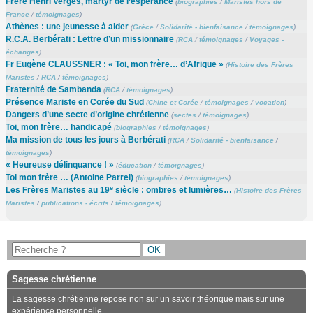
Frère Henri Vergès, martyr de l’espérance
(
biographies
/
Maristes hors de
France
/
témoignages
)
Athènes : une jeunesse à aider
(
Grèce
/
Solidarité - bienfaisance
/
témoignages
)
R.C.A. Berbérati : Lettre d’un missionnaire
(
RCA
/
témoignages
/
Voyages -
échanges
)
Fr Eugène CLAUSSNER : « Toi, mon frère… d’Afrique »
(
Histoire des Frères
Maristes
/
RCA
/
témoignages
)
Fraternité de Sambanda
(
RCA
/
témoignages
)
Présence Mariste en Corée du Sud
(
Chine et Corée
/
témoignages
/
vocation
)
Dangers d’une secte d’origine chrétienne
(
sectes
/
témoignages
)
Toi, mon frère… handicapé
(
biographies
/
témoignages
)
Ma mission de tous les jours à Berbérati
(
RCA
/
Solidarité - bienfaisance
/
témoignages
)
« Heureuse délinquance ! »
(
éducation
/
témoignages
)
Toi mon frère … (Antoine Parrel)
(
biographies
/
témoignages
)
e
Les Frères Maristes au 19
siècle : ombres et lumières…
(
Histoire des Frères
Maristes
/
publications - écrits
/
témoignages
)
Sagesse chrétienne
La sagesse chrétienne repose non sur un savoir théorique mais sur une
expérience personnelle.