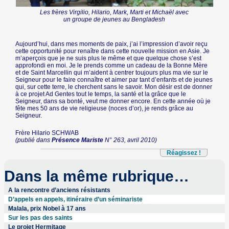
Les frères Virgilio, Hilario, Mark, Marti et Michaël avec
un groupe de jeunes au Bengladesh
Aujourd’hui, dans mes moments de paix, j’ai l’impression d’avoir reçu
cette opportunité pour renaître dans cette nouvelle mission en Asie. Je
m’aperçois que je ne suis plus le même et que quelque chose s’est
approfondi en moi. Je le prends comme un cadeau de la Bonne Mère
et de Saint Marcellin qui m’aident à centrer toujours plus ma vie sur le
Seigneur pour le faire connaître et aimer par tant d’enfants et de jeunes
qui, sur cette terre, le cherchent sans le savoir. Mon désir est de donner
à ce projet Ad Gentes tout le temps, la santé et la grâce que le
Seigneur, dans sa bonté, veut me donner encore. En cette année où je
fête mes 50 ans de vie religieuse (noces d’or), je rends grâce au
Seigneur.
Frère Hilario SCHWAB
(publié dans
Présence Mariste
N° 263, avril 2010)
Réagissez !
Dans la même rubrique…
A la rencontre d’anciens résistants
D’appels en appels, itinéraire d’un séminariste
Malala, prix Nobel à 17 ans
Sur les pas des saints
Le projet Hermitage