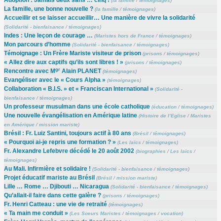
Adoption : Jamais deux sans … cinq !
(
la famille
/
témoignages
)
La famille, une bonne nouvelle ?
(
la famille
/
témoignages
)
Accueillir et se laisser accueillir… Une manière de vivre la solidarité
(
Solidarité - bienfaisance
/
témoignages
)
Indes : Une leçon de courage …
(
Maristes hors de France
/
témoignages
)
Mon parcours d’homme
(
Solidarité - bienfaisance
/
témoignages
)
Témoignage : Un Frère Mariste visiteur de prison
(
prisons
/
témoignages
)
« Allez dire aux captifs qu’ils sont libres ! »
(
prisons
/
témoignages
)
gr
Rencontre avec M
Alain PLANET
(
témoignages
)
Evangéliser avec le « Cours Alpha »
(
témoignages
)
Collaboration « B.I.S. » et « Franciscan International »
(
Solidarité -
bienfaisance
/
témoignages
)
Un professeur musulman dans une école catholique
(
éducation
/
témoignages
)
Une nouvelle évangélisation en Amérique latine
(
Histoire de l’Eglise
/
Maristes
en Amérique
/
mission mariste
)
Brésil : Fr. Luiz Santini, toujours actif à 80 ans
(
Brésil
/
témoignages
)
« Pourquoi ai-je repris une formation ? »
(
Les laïcs
/
témoignages
)
Fr. Alexandre Lefebvre décédé le 20 août 2002
(
biographies
/
Les laïcs
/
témoignages
)
Au Mali. Infirmière et solidaire !
(
Solidarité - bienfaisance
/
témoignages
)
Projet éducatif mariste au Brésil
(
Brésil
/
mission mariste
)
Lille … Rome … Djibouti … Nicaragua
(
Solidarité - bienfaisance
/
témoignages
)
Qu’allait-il faire dans cette galère ?
(
prisons
/
témoignages
)
Fr. Henri Catteau : une vie de retraité
(
témoignages
)
« Ta main me conduit »
(
Les Soeurs Maristes
/
témoignages
/
vocation
)