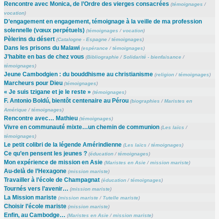
Rencontre avec Monica, de l’Ordre des vierges consacrées
(
témoignages
/
vocation
)
D’engagement en engagement, témoignage à la veille de ma profession
solennelle (vœux perpétuels)
(
témoignages
/
vocation
)
Pèlerins du désert
(
Catalogne - Espagne
/
témoignages
)
Dans les prisons du Malawi
(
espérance
/
témoignages
)
J’habite en bas de chez vous
(
Bibliographie
/
Solidarité - bienfaisance
/
témoignages
)
Jeune Cambodgien : du bouddhisme au christianisme
(
religion
/
témoignages
)
Marcheurs pour Dieu
(
témoignages
)
« Je suis tzigane et je le reste »
(
témoignages
)
F. Antonio Boldú, bientôt centenaire au Pérou
(
biographies
/
Maristes en
Amérique
/
témoignages
)
Rencontre avec… Mathieu
(
témoignages
)
Vivre en communauté mixte…un chemin de communion
(
Les laïcs
/
témoignages
)
Le petit colibri de la légende Amérindienne
(
Les laïcs
/
témoignages
)
Ce qu’en pensent les jeunes ?
(
éducation
/
témoignages
)
Mon expérience de mission en Asie
(
Maristes en Asie
/
mission mariste
)
Au-delà de l’Hexagone
(
mission mariste
)
Travailler à l’école de Champagnat
(
éducation
/
témoignages
)
Tournés vers l’avenir…
(
mission mariste
)
La Mission mariste
(
mission mariste
/
Tutelle mariste
)
Choisir l’école mariste
(
mission mariste
)
Enfin, au Cambodge…
(
Maristes en Asie
/
mission mariste
)