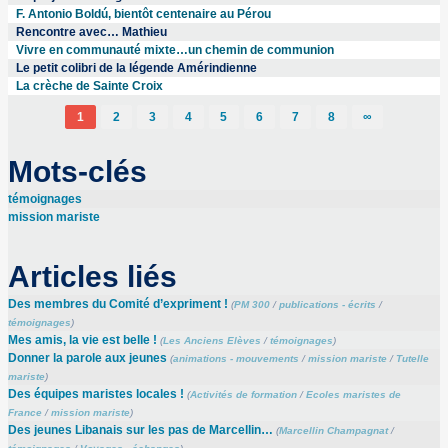
F. Antonio Boldú, bientôt centenaire au Pérou
Rencontre avec… Mathieu
Vivre en communauté mixte…un chemin de communion
Le petit colibri de la légende Amérindienne
La crèche de Sainte Croix
1
2
3
4
5
6
7
8
∞
Mots-clés
témoignages
mission mariste
Articles liés
Des membres du Comité d’expriment !
(
PM 300
/
publications - écrits
/
témoignages
)
Mes amis, la vie est belle !
(
Les Anciens Elèves
/
témoignages
)
Donner la parole aux jeunes
(
animations - mouvements
/
mission mariste
/
Tutelle
mariste
)
Des équipes maristes locales !
(
Activités de formation
/
Ecoles maristes de
France
/
mission mariste
)
Des jeunes Libanais sur les pas de Marcellin…
(
Marcellin Champagnat
/