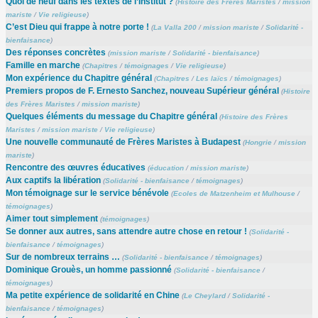
Quoi de neuf dans les textes de l’Institut ?
(
Histoire des Frères Maristes
/
mission
mariste
/
Vie religieuse
)
C’est Dieu qui frappe à notre porte !
(
La Valla 200
/
mission mariste
/
Solidarité -
bienfaisance
)
Des réponses concrètes
(
mission mariste
/
Solidarité - bienfaisance
)
Famille en marche
(
Chapitres
/
témoignages
/
Vie religieuse
)
Mon expérience du Chapitre général
(
Chapitres
/
Les laïcs
/
témoignages
)
Premiers propos de F. Ernesto Sanchez, nouveau Supérieur général
(
Histoire
des Frères Maristes
/
mission mariste
)
Quelques éléments du message du Chapitre général
(
Histoire des Frères
Maristes
/
mission mariste
/
Vie religieuse
)
Une nouvelle communauté de Frères Maristes à Budapest
(
Hongrie
/
mission
mariste
)
Rencontre des œuvres éducatives
(
éducation
/
mission mariste
)
Aux captifs la libération
(
Solidarité - bienfaisance
/
témoignages
)
Mon témoignage sur le service bénévole
(
Ecoles de Matzenheim et Mulhouse
/
témoignages
)
Aimer tout simplement
(
témoignages
)
Se donner aux autres, sans attendre autre chose en retour !
(
Solidarité -
bienfaisance
/
témoignages
)
Sur de nombreux terrains …
(
Solidarité - bienfaisance
/
témoignages
)
Dominique Grouès, un homme passionné
(
Solidarité - bienfaisance
/
témoignages
)
Ma petite expérience de solidarité en Chine
(
Le Cheylard
/
Solidarité -
bienfaisance
/
témoignages
)