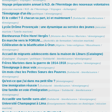
témoignages
/
Voyages - échanges
)
Voyage préparatoire annuel à N.D. de l’Hermitage des nouveaux volontaires
(
mission mariste
/
N.D. de l’Hermitage
/
Voyages - échanges
)
Témoignage d’un élu
(
politique
/
témoignages
)
Et le colibri ? À chacun sa part, ici et maintenant !
(
Solidarité - bienfaisance
/
témoignages
)
Lycée Drôme Provençale : une dynamique au service des jeunes
(
mission
mariste
/
Tutelle mariste
)
Bienheureux Frère Henri Vergès !
(
Histoire des Frères Maristes
/
témoignages
)
En marche vers le FORUM…
(
Activités de formation
/
mission mariste
)
Célébration de la béatification à Oran
(
Algérie
/
Inter-religieux
/
Musulmans
/
témoignages
)
Accueil de migrants adolescents dans la maison de Llinars (Catalogne)
(
Catalogne - Espagne
/
politique
/
Solidarité - bienfaisance
/
témoignages
)
Frères Maristes dans la guerre de 1914-1918
(
biographies
/
témoignages
)
Témoignage à deux voix
(
témoignages
)
Un mois chez les Petites Sœurs des Pauvres
(
Solidarité - bienfaisance
/
témoignages
)
Qu’est-ce que j’ai dans ma petit tête ?
(
témoignages
)
Une immigration réussie !
(
Solidarité - bienfaisance
/
témoignages
)
Une famille en voie d’intégration
(
politique
/
Solidarité - bienfaisance
/
témoignages
)
Accueillir une famille sans-abri
(
Solidarité - bienfaisance
/
témoignages
)
Université Champagnat à Lima
(
Enseignement
/
Maristes en Amérique
/
mission
mariste
)