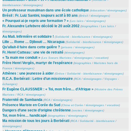
bienfaisance
/
témoignages
)
Un professeur musulman dans une école catholique
(
éducation
/
témoignages
)
Brésil : Fr. Luiz Santini, toujours actif à 80 ans
(
Brésil
/
témoignages
)
« Pourquoi ai-je repris une formation ? »
(
Les laïcs
/
témoignages
)
Fr. Alexandre Lefebvre décédé le 20 août 2002
(
biographies
/
Les laïcs
/
témoignages
)
Au Mali. Infirmière et solidaire !
(
Solidarité - bienfaisance
/
témoignages
)
Lille … Rome … Djibouti … Nicaragua
(
Solidarité - bienfaisance
/
témoignages
)
Qu’allait-il faire dans cette galère ?
(
prisons
/
témoignages
)
Fr. Henri Catteau : une vie de retraité
(
témoignages
)
« Ta main me conduit »
(
Les Soeurs Maristes
/
témoignages
/
vocation
)
Frère Henri Vergès, martyr de l’espérance
(
biographies
/
Maristes hors de
France
/
témoignages
)
Athènes : une jeunesse à aider
(
Grèce
/
Solidarité - bienfaisance
/
témoignages
)
R.C.A. Berbérati : Lettre d’un missionnaire
(
RCA
/
témoignages
/
Voyages -
échanges
)
Fr Eugène CLAUSSNER : « Toi, mon frère… d’Afrique »
(
Histoire des Frères
Maristes
/
RCA
/
témoignages
)
Fraternité de Sambanda
(
RCA
/
témoignages
)
Présence Mariste en Corée du Sud
(
Chine et Corée
/
témoignages
/
vocation
)
Dangers d’une secte d’origine chrétienne
(
sectes
/
témoignages
)
Toi, mon frère… handicapé
(
biographies
/
témoignages
)
Ma mission de tous les jours à Berbérati
(
RCA
/
Solidarité - bienfaisance
/
témoignages
)