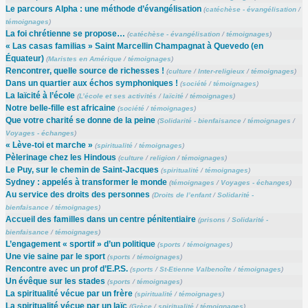
Le parcours Alpha : une méthode d’évangélisation
(
catéchèse - évangélisation
/
témoignages
)
La foi chrétienne se propose…
(
catéchèse - évangélisation
/
témoignages
)
« Las casas familias » Saint Marcellin Champagnat à Quevedo (en
Équateur)
(
Maristes en Amérique
/
témoignages
)
Rencontrer, quelle source de richesses !
(
culture
/
Inter-religieux
/
témoignages
)
Dans un quartier aux échos symphoniques !
(
société
/
témoignages
)
La laïcité à l’école
(
L’école et ses activités
/
laïcité
/
témoignages
)
Notre belle-fille est africaine
(
société
/
témoignages
)
Que votre charité se donne de la peine
(
Solidarité - bienfaisance
/
témoignages
/
Voyages - échanges
)
« Lève-toi et marche »
(
spiritualité
/
témoignages
)
Pèlerinage chez les Hindous
(
culture
/
religion
/
témoignages
)
Le Puy, sur le chemin de Saint-Jacques
(
spiritualité
/
témoignages
)
Sydney : appelés à transformer le monde
(
témoignages
/
Voyages - échanges
)
Au service des droits des personnes
(
Droits de l’enfant
/
Solidarité -
bienfaisance
/
témoignages
)
Accueil des familles dans un centre pénitentiaire
(
prisons
/
Solidarité -
bienfaisance
/
témoignages
)
L’engagement « sportif » d’un politique
(
sports
/
témoignages
)
Une vie saine par le sport
(
sports
/
témoignages
)
Rencontre avec un prof d’E.P.S.
(
sports
/
St-Etienne Valbenoîte
/
témoignages
)
Un évêque sur les stades
(
sports
/
témoignages
)
La spiritualité vécue par un frère
(
spiritualité
/
témoignages
)
La spiritualité vécue par un laïc
(
Grèce
/
spiritualité
/
témoignages
)