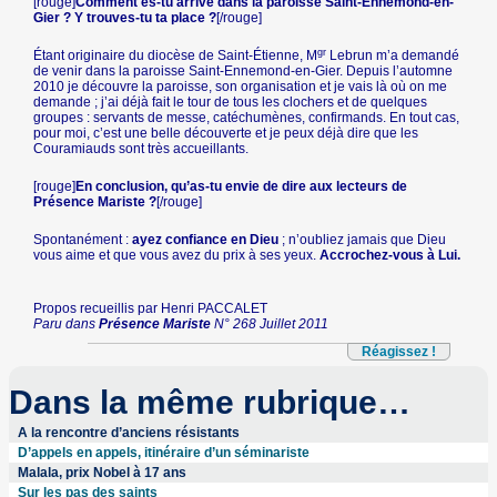
[rouge]
Comment es-tu arrivé dans la paroisse Saint-Ennemond-en-
Gier ? Y trouves-tu ta place ?
[/rouge]
gr
Étant originaire du diocèse de Saint-Étienne, M
Lebrun m’a demandé
de venir dans la paroisse Saint-Ennemond-en-Gier. Depuis l’automne
2010 je découvre la paroisse, son organisation et je vais là où on me
demande ; j’ai déjà fait le tour de tous les clochers et de quelques
groupes : servants de messe, catéchumènes, confirmands. En tout cas,
pour moi, c’est une belle découverte et je peux déjà dire que les
Couramiauds sont très accueillants.
[rouge]
En conclusion, qu’as-tu envie de dire aux lecteurs de
Présence Mariste ?
[/rouge]
Spontanément :
ayez confiance en Dieu
; n’oubliez jamais que Dieu
vous aime et que vous avez du prix à ses yeux.
Accrochez-vous à Lui.
Propos recueillis par Henri PACCALET
Paru dans
Présence Mariste
N° 268 Juillet 2011
Réagissez !
Dans la même rubrique…
A la rencontre d’anciens résistants
D’appels en appels, itinéraire d’un séminariste
Malala, prix Nobel à 17 ans
Sur les pas des saints