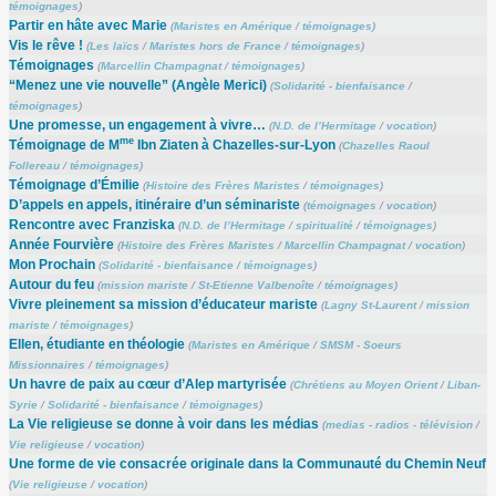
témoignages
)
Partir en hâte avec Marie
(
Maristes en Amérique
/
témoignages
)
Vis le rêve !
(
Les laïcs
/
Maristes hors de France
/
témoignages
)
Témoignages
(
Marcellin Champagnat
/
témoignages
)
“Menez une vie nouvelle” (Angèle Merici)
(
Solidarité - bienfaisance
/
témoignages
)
Une promesse, un engagement à vivre…
(
N.D. de l’Hermitage
/
vocation
)
me
Témoignage de M
Ibn Ziaten à Chazelles-sur-Lyon
(
Chazelles Raoul
Follereau
/
témoignages
)
Témoignage d’Émilie
(
Histoire des Frères Maristes
/
témoignages
)
D’appels en appels, itinéraire d’un séminariste
(
témoignages
/
vocation
)
Rencontre avec Franziska
(
N.D. de l’Hermitage
/
spiritualité
/
témoignages
)
Année Fourvière
(
Histoire des Frères Maristes
/
Marcellin Champagnat
/
vocation
)
Mon Prochain
(
Solidarité - bienfaisance
/
témoignages
)
Autour du feu
(
mission mariste
/
St-Etienne Valbenoîte
/
témoignages
)
Vivre pleinement sa mission d’éducateur mariste
(
Lagny St-Laurent
/
mission
mariste
/
témoignages
)
Ellen, étudiante en théologie
(
Maristes en Amérique
/
SMSM - Soeurs
Missionnaires
/
témoignages
)
Un havre de paix au cœur d’Alep martyrisée
(
Chrétiens au Moyen Orient
/
Liban-
Syrie
/
Solidarité - bienfaisance
/
témoignages
)
La Vie religieuse se donne à voir dans les médias
(
medias - radios - télévision
/
Vie religieuse
/
vocation
)
Une forme de vie consacrée originale dans la Communauté du Chemin Neuf
(
Vie religieuse
/
vocation
)