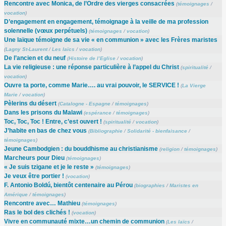
Rencontre avec Monica, de l’Ordre des vierges consacrées
(
témoignages
/
vocation
)
D’engagement en engagement, témoignage à la veille de ma profession
solennelle (vœux perpétuels)
(
témoignages
/
vocation
)
Une laïque témoigne de sa vie « en communion » avec les Frères maristes
(
Lagny St-Laurent
/
Les laïcs
/
vocation
)
De l’ancien et du neuf
(
Histoire de l’Eglise
/
vocation
)
La vie religieuse : une réponse particulière à l’appel du Christ
(
spiritualité
/
vocation
)
Ouvre ta porte, comme Marie…. au vrai pouvoir, le SERVICE !
(
La Vierge
Marie
/
vocation
)
Pèlerins du désert
(
Catalogne - Espagne
/
témoignages
)
Dans les prisons du Malawi
(
espérance
/
témoignages
)
Toc, Toc, Toc ! Entre, c’est ouvert !
(
spiritualité
/
vocation
)
J’habite en bas de chez vous
(
Bibliographie
/
Solidarité - bienfaisance
/
témoignages
)
Jeune Cambodgien : du bouddhisme au christianisme
(
religion
/
témoignages
)
Marcheurs pour Dieu
(
témoignages
)
« Je suis tzigane et je le reste »
(
témoignages
)
Je veux être portier !
(
vocation
)
F. Antonio Boldú, bientôt centenaire au Pérou
(
biographies
/
Maristes en
Amérique
/
témoignages
)
Rencontre avec… Mathieu
(
témoignages
)
Ras le bol des clichés !
(
vocation
)
Vivre en communauté mixte…un chemin de communion
(
Les laïcs
/