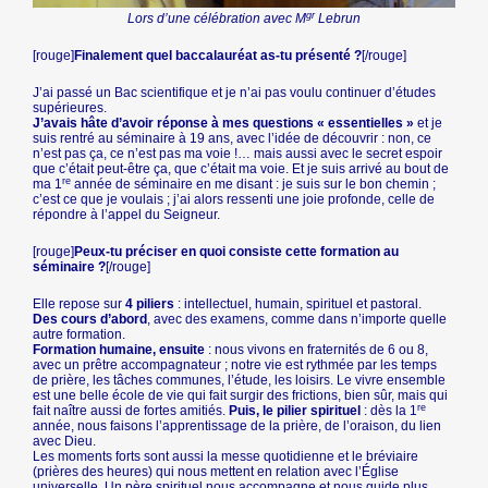
gr
Lors d’une célébration avec M
Lebrun
[rouge]
Finalement quel baccalauréat as-tu présenté ?
[/rouge]
J’ai passé un Bac scientifique et je n’ai pas voulu continuer d’études
supérieures.
J’avais hâte d’avoir réponse à mes questions « essentielles »
et je
suis rentré au séminaire à 19 ans, avec l’idée de découvrir : non, ce
n’est pas ça, ce n’est pas ma voie !… mais aussi avec le secret espoir
que c’était peut-être ça, que c’était ma voie. Et je suis arrivé au bout de
re
ma 1
année de séminaire en me disant : je suis sur le bon chemin ;
c’est ce que je voulais ; j’ai alors ressenti une joie profonde, celle de
répondre à l’appel du Seigneur.
[rouge]
Peux-tu préciser en quoi consiste cette formation au
séminaire ?
[/rouge]
Elle repose sur
4 piliers
: intellectuel, humain, spirituel et pastoral.
Des cours d’abord
, avec des examens, comme dans n’importe quelle
autre formation.
Formation humaine, ensuite
: nous vivons en fraternités de 6 ou 8,
avec un prêtre accompagnateur ; notre vie est rythmée par les temps
de prière, les tâches communes, l’étude, les loisirs. Le vivre ensemble
est une belle école de vie qui fait surgir des frictions, bien sûr, mais qui
re
fait naître aussi de fortes amitiés.
Puis, le pilier spirituel
: dès la 1
année, nous faisons l’apprentissage de la prière, de l’oraison, du lien
avec Dieu.
Les moments forts sont aussi la messe quotidienne et le bréviaire
(prières des heures) qui nous mettent en relation avec l’Église
universelle. Un père spirituel nous accompagne et nous guide plus