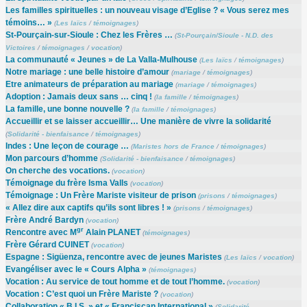
Les familles spirituelles : un nouveau visage d’Eglise ? « Vous serez mes
témoins… »
(
Les laïcs
/
témoignages
)
St-Pourçain-sur-Sioule : Chez les Frères …
(
St-Pourçain/Sioule - N.D. des
Victoires
/
témoignages
/
vocation
)
La communauté « Jeunes » de La Valla-Mulhouse
(
Les laïcs
/
témoignages
)
Notre mariage : une belle histoire d’amour
(
mariage
/
témoignages
)
Etre animateurs de préparation au mariage
(
mariage
/
témoignages
)
Adoption : Jamais deux sans … cinq !
(
la famille
/
témoignages
)
La famille, une bonne nouvelle ?
(
la famille
/
témoignages
)
Accueillir et se laisser accueillir… Une manière de vivre la solidarité
(
Solidarité - bienfaisance
/
témoignages
)
Indes : Une leçon de courage …
(
Maristes hors de France
/
témoignages
)
Mon parcours d’homme
(
Solidarité - bienfaisance
/
témoignages
)
On cherche des vocations.
(
vocation
)
Témoignage du frère Isma Valls
(
vocation
)
Témoignage : Un Frère Mariste visiteur de prison
(
prisons
/
témoignages
)
« Allez dire aux captifs qu’ils sont libres ! »
(
prisons
/
témoignages
)
Frère André Bardyn
(
vocation
)
gr
Rencontre avec M
Alain PLANET
(
témoignages
)
Frère Gérard CUINET
(
vocation
)
Espagne : Sigüenza, rencontre avec de jeunes Maristes
(
Les laïcs
/
vocation
)
Evangéliser avec le « Cours Alpha »
(
témoignages
)
Vocation : Au service de tout homme et de tout l’homme.
(
vocation
)
Vocation : C’est quoi un Frère Mariste ?
(
vocation
)
Collaboration « B.I.S. » et « Franciscan International »
(
Solidarité -