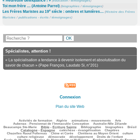
« Heureuse délinquance ! »
(
éducation
/
témoignages
)
Toi mon frère … (Antoine Parrel)
(
biographies
/
témoignages
)
e
Les Frères Maristes au 19
siècle : ombres et lumières…
(
Histoire des Frères
Maristes
/
publications - écrits
/
témoignages
)
Spécialistes, attention !
« La spécialisation a tendance à devenir isolement et absolutisation du
savoir de chacun » (Pape François, Laudato Si, n°201)
Connexion
Plan du site Web
99/2786
62/2786
121/2786
296/2786
74/2786
Activités de formation
Algérie
animations - mouvements
Arts
45/2786
76/2786
Aubenas : Pensionnat de l’Immaculée Conception
Australie-Nlle Zélande
610/2786
63/2786
487/2786
98/2786
880/2786
Beaucamps Ste-Marie
Bible - Ecriture Sainte
Bibliographie
biographies
Brésil
592/2786
174/2786
125/2786
Catalogne - Espagne
catéchèse - évangélisation
Chapitres
93/2786
278/2786
359/2786
31/2786
Chazelles Raoul Follereau
Chine et Corée
Chrétiens au Moyen Orient
culture
107/2786
104/2786
134/2786
8/2786
culture religieuse
démocratie
développement
Droits de l’enfant
121/2786
849/2786
242/2786
Ecole de Marlhes
Ecoles de Matzenheim et Mulhouse
Ecoles maristes de France