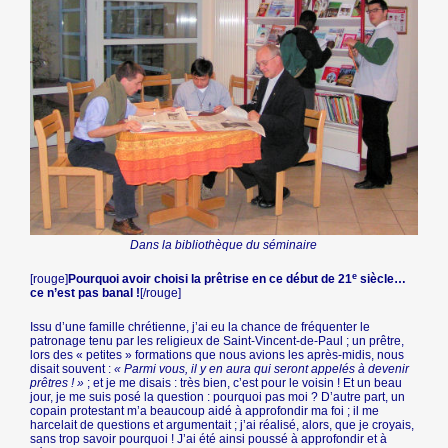
Dans la bibliothèque du séminaire
e
[rouge]
Pourquoi avoir choisi la prêtrise en ce début de 21
siècle…
ce n’est pas banal !
[/rouge]
Issu d’une famille chrétienne, j’ai eu la chance de fréquenter le
patronage tenu par les religieux de Saint-Vincent-de-Paul ; un prêtre,
lors des « petites » formations que nous avions les après-midis, nous
disait souvent :
« Parmi vous, il y en aura qui seront appelés à devenir
prêtres ! »
; et je me disais : très bien, c’est pour le voisin ! Et un beau
jour, je me suis posé la question : pourquoi pas moi ? D’autre part, un
copain protestant m’a beaucoup aidé à approfondir ma foi ; il me
harcelait de questions et argumentait ; j’ai réalisé, alors, que je croyais,
sans trop savoir pourquoi ! J’ai été ainsi poussé à approfondir et à