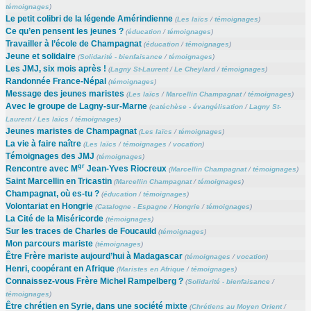
témoignages
)
Le petit colibri de la légende Amérindienne
(
Les laïcs
/
témoignages
)
Ce qu’en pensent les jeunes ?
(
éducation
/
témoignages
)
Travailler à l’école de Champagnat
(
éducation
/
témoignages
)
Jeune et solidaire
(
Solidarité - bienfaisance
/
témoignages
)
Les JMJ, six mois après !
(
Lagny St-Laurent
/
Le Cheylard
/
témoignages
)
Randonnée France-Népal
(
témoignages
)
Message des jeunes maristes
(
Les laïcs
/
Marcellin Champagnat
/
témoignages
)
Avec le groupe de Lagny-sur-Marne
(
catéchèse - évangélisation
/
Lagny St-
Laurent
/
Les laïcs
/
témoignages
)
Jeunes maristes de Champagnat
(
Les laïcs
/
témoignages
)
La vie à faire naître
(
Les laïcs
/
témoignages
/
vocation
)
Témoignages des JMJ
(
témoignages
)
gr
Rencontre avec M
Jean-Yves Riocreux
(
Marcellin Champagnat
/
témoignages
)
Saint Marcellin en Tricastin
(
Marcellin Champagnat
/
témoignages
)
Champagnat, où es-tu ?
(
éducation
/
témoignages
)
Volontariat en Hongrie
(
Catalogne - Espagne
/
Hongrie
/
témoignages
)
La Cité de la Miséricorde
(
témoignages
)
Sur les traces de Charles de Foucauld
(
témoignages
)
Mon parcours mariste
(
témoignages
)
Être Frère mariste aujourd’hui à Madagascar
(
témoignages
/
vocation
)
Henri, coopérant en Afrique
(
Maristes en Afrique
/
témoignages
)
Connaissez-vous Frère Michel Rampelberg ?
(
Solidarité - bienfaisance
/
témoignages
)
Être chrétien en Syrie, dans une société mixte
(
Chrétiens au Moyen Orient
/