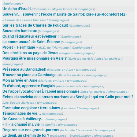
témoignages
)
Un écho d’Israël
(
Chrétiens au Moyen Orient
/
témoignages
)
Souvenir… souvenir : l’école mariste de Saint-Didier-sur-Rochefort (42)
(
Histoire des Frères Maristes
/
témoignages
)
Sur les traces de Charles de Foucault
(
témoignages
)
Souvenirs lumineux
(
témoignages
)
Quand l’éducateur est éveilleur !
(
témoignages
)
La communauté de Saint-Étienne
(
témoignages
)
Projet « Hermitage »
(
N.D. de l’Hermitage
/
témoignages
)
Des chrétiens au pays de Jésus
(
religion
/
témoignages
)
Pourquoi être missionnaire en Asie ?
(
Maristes en Asie
/
mission mariste
/
témoignages
)
Présence au Bangladesh
(
Maristes en Asie
/
témoignages
)
Trouver sa place au Cambodge
(
Maristes en Asie
/
témoignages
)
Mon arrivée en Asie
(
Maristes en Asie
/
témoignages
)
Et d’abord, apprendre l’anglais
(
mission mariste
/
témoignages
)
De l’appel vocationnel à l’appel missionnaire
(
mission mariste
/
témoignages
)
Échos du noviciat des sœurs maristes au Sénégal : qui est Colin pour moi ?
(
Les Soeurs Maristes
/
témoignages
)
Formation conjointe : frères-laïcs
(
Les laïcs
/
témoignages
)
Témoignages de vie…
(
témoignages
)
De Cucaita à Valfleury…
(
témoignages
)
« Il » a changé ma vie
(
la famille
/
témoignages
)
Regards sur nos grands-parents
(
la famille
/
la retraite
/
témoignages
)
Le deuil, un chemin de foi ?
(
catéchèse - évangélisation
/
témoignages
)