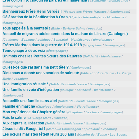
Et le colibri ? À chacun sa part, ici et maintenant !
(
Solidarité - bienfaisance
/
témoignages
)
Bienheureux Frère Henri Vergès !
(
Histoire des Frères Maristes
/
témoignages
)
Célébration de la béatification à Oran
(
Algérie
/
Inter-religieux
/
Musulmans
/
témoignages
)
Tous appelés à la sainteté !
(
Bible - Ecriture Sainte
/
vocation
)
Accueil de migrants adolescents dans la maison de Llinars (Catalogne)
(
Catalogne - Espagne
/
politique
/
Solidarité - bienfaisance
/
témoignages
)
Frères Maristes dans la guerre de 1914-1918
(
biographies
/
témoignages
)
Témoignage à deux voix
(
témoignages
)
Un mois chez les Petites Sœurs des Pauvres
(
Solidarité - bienfaisance
/
témoignages
)
Qu’est-ce que j’ai dans ma petit tête ?
(
témoignages
)
Dieu nous a donné une vocation de sainteté
(
Bible - Ecriture Sainte
/
La Vierge
Marie
/
vocation
)
Une immigration réussie !
(
Solidarité - bienfaisance
/
témoignages
)
Une famille en voie d’intégration
(
politique
/
Solidarité - bienfaisance
/
témoignages
)
Accueillir une famille sans-abri
(
Solidarité - bienfaisance
/
témoignages
)
Famille en marche
(
Chapitres
/
témoignages
/
Vie religieuse
)
Mon expérience du Chapitre général
(
Chapitres
/
Les laïcs
/
témoignages
)
Fais le calme
(
La Vierge Marie
/
vocation
)
Aux captifs la libération
(
Solidarité - bienfaisance
/
témoignages
)
Jésus te dit : Bouge-toi !
(
Marcellin Champagnat
/
spiritualité
/
vocation
)
Les sœurs maristes fêtent leurs 200 ans !
(
Histoire de l’Eglise
/
Les Soeurs