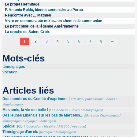
Le projet Hermitage
F. Antonio Boldú, bientôt centenaire au Pérou
Rencontre avec… Mathieu
Vivre en communauté mixte…un chemin de communion
Le petit colibri de la légende Amérindienne
La crèche de Sainte Croix
1
2
3
4
5
6
7
8
∞
Mots-clés
témoignages
vocation
Articles liés
Des membres du Comité d’expriment !
(
PM 300
/
publications - écrits
/
témoignages
)
Mes amis, la vie est belle !
(
Les Anciens Elèves
/
témoignages
)
Des jeunes Libanais sur les pas de Marcellin…
(
Marcellin Champagnat
/
témoignages
/
Voyages - échanges
)
Spécial 300 !
(
éducation
/
Histoire
/
PM 300
/
vocation
)
Témoignage d’un élu
(
politique
/
témoignages
)