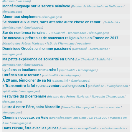
Maristes
/
vocation
)
Mon témoignage sur le service bénévole
(
Ecoles de Matzenheim et Mulhouse
/
témoignages
)
Aimer tout simplement
(
témoignages
)
Se donner aux autres, sans attendre autre chose en retour !
(
Solidarité -
bienfaisance
/
témoignages
)
Sur de nombreux terrains …
(
Solidarité - bienfaisance
/
témoignages
)
De nouveaux prêtres et de nouveaux religieux/ses en France en 2017
(
Histoire des Frères Maristes
/
N.D. de l’Hermitage
/
vocation
)
Dominique Grouès, un homme passionné
(
Solidarité - bienfaisance
/
témoignages
)
Ma petite expérience de solidarité en Chine
(
Le Cheylard
/
Solidarité -
bienfaisance
/
témoignages
)
Lycéens et étudiants en marche !
(
spiritualité
/
témoignages
)
Chrétien sur le terrain !
(
spiritualité
/
témoignages
)
À 20 ans, témoigner de sa foi
(
spiritualité
/
témoignages
)
« Transmettre la foi », une aventure au long cours !
(
catéchèse - évangélisation
/
spiritualité
/
témoignages
)
Festivités du Bicentenaire
(
Histoire des Frères Maristes
/
Marcellin Champagnat
/
témoignages
)
Lettre à notre Père, saint Marcellin
(
Marcellin Champagnat
/
mission mariste
/
témoignages
)
Chemins nouveaux en Asie
(
Evangélisation, missions
/
La Valla 200
/
Maristes en
Asie
/
témoignages
)
Dans l’école, être avec les jeunes
(
catéchèse - évangélisation
/
mission mariste
/