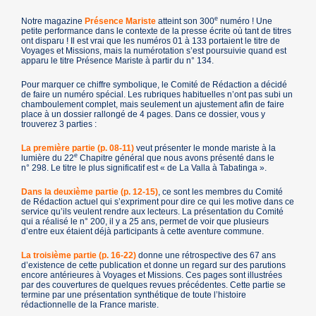
e
Notre magazine
Présence Mariste
atteint son 300
numéro ! Une
petite performance dans le contexte de la presse écrite où tant de titres
ont disparu ! Il est vrai que les numéros 01 à 133 portaient le titre de
Voyages et Missions, mais la numérotation s’est poursuivie quand est
apparu le titre Présence Mariste à partir du n° 134.
Pour marquer ce chiffre symbolique, le Comité de Rédaction a décidé
de faire un numéro spécial. Les rubriques habituelles n’ont pas subi un
chamboulement complet, mais seulement un ajustement afin de faire
place à un dossier rallongé de 4 pages. Dans ce dossier, vous y
trouverez 3 parties :
La première partie (p. 08-11)
veut présenter le monde mariste à la
e
lumière du 22
Chapitre général que nous avons présenté dans le
n° 298. Le titre le plus significatif est « de La Valla à Tabatinga ».
Dans la deuxième partie (p. 12-15)
, ce sont les membres du Comité
de Rédaction actuel qui s’expriment pour dire ce qui les motive dans ce
service qu’ils veulent rendre aux lecteurs. La présentation du Comité
qui a réalisé le n° 200, il y a 25 ans, permet de voir que plusieurs
d’entre eux étaient déjà participants à cette aventure commune.
La troisième partie (p. 16-22)
donne une rétrospective des 67 ans
d’existence de cette publication et donne un regard sur des parutions
encore antérieures à Voyages et Missions. Ces pages sont illustrées
par des couvertures de quelques revues précédentes. Cette partie se
termine par une présentation synthétique de toute l’histoire
rédactionnelle de la France mariste.