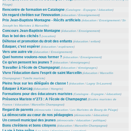
Péage
)
Rencontre de formation en Catalogne
(
Catalogne - Espagne
/
éducation
)
Un regard chrétien sur l’innovation
(
éducation
/
Enseignement
)
Prix Jean-Baptiste Montagne - Récifs artificiels
(
éducation
/
Enseignement
/
St-
Joseph les Maristes à Marseille
)
Concours Jean-Baptiste Montagne
(
éducation
/
Enseignement
)
Ras le bol des clichés !
(
vocation
)
Défense et promotion du droit des enfants
(
éducation
/
enfant
)
Éduquer, c’est espérer
(
éducation
/
espérance
)
Vers une autre vie
(
éducation
/
Enseignement
)
Quel homme voulons-nous former ?
(
éducation
/
Enseignement
)
Ce qu’en pensent les jeunes ?
(
éducation
/
témoignages
)
Travailler à l’école de Champagnat
(
éducation
/
témoignages
)
Vivre l’éducation dans l’esprit de saint Marcellin
(
éducation
/
Marcellin
Champagnat
/
Tutelle mariste
)
Pleins feux sur les délégués de classe !
(
éducation
/
Lagny St-Laurent
)
Éduquer à Karcag
(
éducation
/
Hongrie
)
Formations pour des éducateurs maristes
(
Catalogne - Espagne
/
éducation
)
Présence Mariste n°273 : A l’école de Champagnat
(
Ecoles maristes de
France
/
éducation
/
Marcellin Champagnat
)
Regard de parents
(
démocratie
/
éducation
/
Les Maristes de Bourg de Péage
)
La démocratie au cœur de nos pédagogies
(
démocratie
/
éducation
)
Un conseil municipal des jeunes
(
démocratie
/
éducation
/
politique
)
Bons chrétiens et bons citoyens
(
éducation
/
Marcellin Champagnat
)
La vie à faire naître
(
Les laïcs
/
témoignages
/
vocation
)