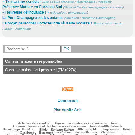
« Ta main me conduit »
(
Les Soeurs Maristes
/
témoignages
/
vocation
)
Présence Mariste en Corée du Sud
(
Chine et Corée
/
témoignages
/
vocation
)
« Heureuse délinquance ! »
(
éducation
/
témoignages
)
Le Père Champagnat et les enfants
(
éducation
/
Marcellin Champagnat
)
Le projet personnel, un facteur de réussite scolaire !
(
Ecoles maristes de
France
/
éducation
)
Consommateurs responsables
Gaspiller moins, c’est possible ! (PM n°276)
Connexion
Plan du site Web
108/2950
91/2950
115/2950
317/2950
89/2950
Activités de formation
Algérie
animations - mouvements
Arts
38/2950
72/2950
Aubenas : Pensionnat de l’Immaculée Conception
Australie-Nlle Zélande
773/2950
96/2950
473/2950
101/2950
693/2950
Beaucamps Ste-Marie
Bible - Ecriture Sainte
Bibliographie
biographies
Brésil
615/2950
116/2950
178/2950
Catalogne - Espagne
catéchèse - évangélisation
Chapitres