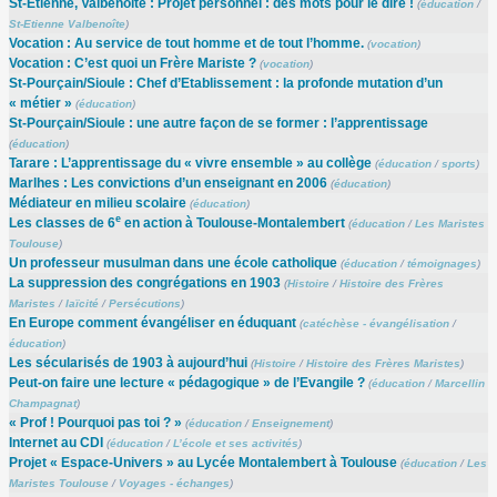
St-Etienne, Valbenoîte : Projet personnel : des mots pour le dire !
(
éducation
/
St-Etienne Valbenoîte
)
Vocation : Au service de tout homme et de tout l’homme.
(
vocation
)
Vocation : C’est quoi un Frère Mariste ?
(
vocation
)
St-Pourçain/Sioule : Chef d’Etablissement : la profonde mutation d’un
« métier »
(
éducation
)
St-Pourçain/Sioule : une autre façon de se former : l’apprentissage
(
éducation
)
Tarare : L’apprentissage du « vivre ensemble » au collège
(
éducation
/
sports
)
Marlhes : Les convictions d’un enseignant en 2006
(
éducation
)
Médiateur en milieu scolaire
(
éducation
)
e
Les classes de 6
en action à Toulouse-Montalembert
(
éducation
/
Les Maristes
Toulouse
)
Un professeur musulman dans une école catholique
(
éducation
/
témoignages
)
La suppression des congrégations en 1903
(
Histoire
/
Histoire des Frères
Maristes
/
laïcité
/
Persécutions
)
En Europe comment évangéliser en éduquant
(
catéchèse - évangélisation
/
éducation
)
Les sécularisés de 1903 à aujourd’hui
(
Histoire
/
Histoire des Frères Maristes
)
Peut-on faire une lecture « pédagogique » de l’Evangile ?
(
éducation
/
Marcellin
Champagnat
)
« Prof ! Pourquoi pas toi ? »
(
éducation
/
Enseignement
)
Internet au CDI
(
éducation
/
L’école et ses activités
)
Projet « Espace-Univers » au Lycée Montalembert à Toulouse
(
éducation
/
Les
Maristes Toulouse
/
Voyages - échanges
)