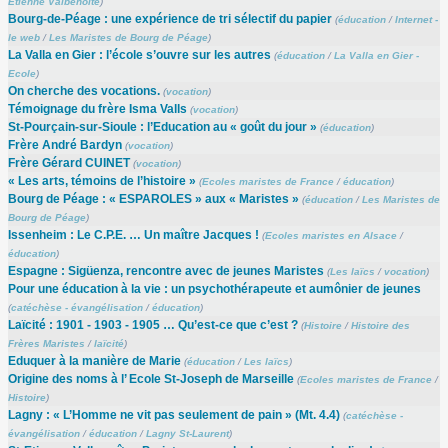
Etienne Valbenoîte
)
Bourg-de-Péage : une expérience de tri sélectif du papier
(
éducation
/
Internet -
le web
/
Les Maristes de Bourg de Péage
)
La Valla en Gier : l’école s’ouvre sur les autres
(
éducation
/
La Valla en Gier -
Ecole
)
On cherche des vocations.
(
vocation
)
Témoignage du frère Isma Valls
(
vocation
)
St-Pourçain-sur-Sioule : l’Education au « goût du jour »
(
éducation
)
Frère André Bardyn
(
vocation
)
Frère Gérard CUINET
(
vocation
)
« Les arts, témoins de l’histoire »
(
Ecoles maristes de France
/
éducation
)
Bourg de Péage : « ESPAROLES » aux « Maristes »
(
éducation
/
Les Maristes de
Bourg de Péage
)
Issenheim : Le C.P.E. … Un maître Jacques !
(
Ecoles maristes en Alsace
/
éducation
)
Espagne : Sigüenza, rencontre avec de jeunes Maristes
(
Les laïcs
/
vocation
)
Pour une éducation à la vie : un psychothérapeute et aumônier de jeunes
(
catéchèse - évangélisation
/
éducation
)
Laïcité : 1901 - 1903 - 1905 … Qu’est-ce que c’est ?
(
Histoire
/
Histoire des
Frères Maristes
/
laïcité
)
Eduquer à la manière de Marie
(
éducation
/
Les laïcs
)
Origine des noms à l’ Ecole St-Joseph de Marseille
(
Ecoles maristes de France
/
Histoire
)
Lagny : « L’Homme ne vit pas seulement de pain » (Mt. 4.4)
(
catéchèse -
évangélisation
/
éducation
/
Lagny St-Laurent
)