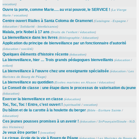
vocation
)
Ouvre ta porte, comme Marie…. au vrai pouvoir, le SERVICE !
(
La Vierge
Marie
/
vocation
)
Centre ouvert Rialles à Santa Coloma de Gramenet
(
Catalogne - Espagne
/
éducation
/
Solidarité - bienfaisance
)
Malala, prix Nobel à 17 ans
(
Droits de l’enfant
/
éducation
)
La bienveillance dans les livres
(
Bibliographie
/
éducation
)
Application du principe de bienveillance par un fonctionnaire d’autorité
(
éducation
/
société
)
Quelques éléments d’histoire récente
(
éducation
)
La bienveillance, hier … Trois grands pédagogues bienveillants
(
éducation
/
enfant
)
La bienveillance à l’œuvre chez une enseignante spécialisée
(
éducation
/
Les
Maristes de Bourg de Péage
)
La bienveillance au quotidien
(
Ecoles maristes en Alsace
/
éducation
)
Le Conseil de classe : une étape dans le processus de valorisation du jeune
(
éducation
)
Exercer la bienveillance en classe
(
éducation
)
Toc, Toc, Toc ! Entre, c’est ouvert !
(
spiritualité
/
vocation
)
Du bâton et de la carotte à la houlette du berger
(
Bible - Ecriture Sainte
/
éducation
)
Ces jeunes pousses promises à un avenir !
(
éducation
/
St-Pourçain/Sioule - N.D.
des Victoires
)
Je veux être portier !
(
vocation
)
Le cirque, école de la vie à Bourg de Péage
(
éducation
/
Les Maristes de Bourg de