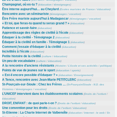
Champagnat, où es-tu ?
(
éducation
/
témoignages
)
Être interne aujourd’hui… au Cheylard
(
Ecoles maristes de France
/
éducation
)
Rencontre avec un séminariste
(
témoignages
/
vocation
)
Être Frère mariste aujourd’hui à Madagascar
(
témoignages
/
vocation
)
« Et toi, que feras-tu quand tu seras grand ? »
(
éducation
)
Patience et savoir-faire
(
éducation
)
Apprentissage des règles de civilité à l’école
(
éducation
)
Éduquer à la civilité - Témoignage 2
(
éducation
)
Éduquer à la civilité en famille - Témoignage 1
(
éducation
)
Comment j’essaie d’éduquer à la civilité
(
éducation
)
Incivilités à l’école
(
éducation
)
Petite histoire de la civilité
(
culture
/
éducation
)
Un peu de vocabulaire
(
culture
/
éducation
)
A la rencontre d’anciens résistants
(
Histoire
/
L’école et ses activités
/
politique
)
Points de vue de jeunes sur le sport
(
éducation
/
sports
)
« Est-il encore possible d’éduquer ? »
(
éducation
/
Enseignement
)
A Tence, rencontre avec Jean-Marie PETITCLERC
(
éducation
)
St-Pourçain-sur-Sioule : Chez les Frères …
(
St-Pourçain/Sioule - N.D. des
Victoires
/
témoignages
/
vocation
)
L’UNICEF intervient dans les établissements scolaires
(
Droits de l’enfant
/
éducation
)
DROIT, ENFANT : de quoi parle-t-on ?
(
Droits de l’enfant
/
éducation
)
Une convention pour les droits
(
Droits de l’enfant
/
éducation
)
St-Etienne : La Charte Internet de Valbenoîte
(
éducation
/
Internet - le web
/
St-