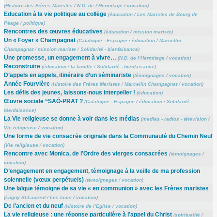
(
Histoire des Frères Maristes
/
N.D. de l’Hermitage
/
vocation
)
Education à la vie politique au collège
(
éducation
/
Les Maristes de Bourg de
Péage
/
politique
)
Rencontres des œuvres éducatives
(
éducation
/
mission mariste
)
Un « Foyer » Champagnat
(
Catalogne - Espagne
/
éducation
/
Marcellin
Champagnat
/
mission mariste
/
Solidarité - bienfaisance
)
Une promesse, un engagement à vivre…
(
N.D. de l’Hermitage
/
vocation
)
Reconstruire
(
éducation
/
la famille
/
Solidarité - bienfaisance
)
D’appels en appels, itinéraire d’un séminariste
(
témoignages
/
vocation
)
Année Fourvière
(
Histoire des Frères Maristes
/
Marcellin Champagnat
/
vocation
)
Les défis des jeunes, laissons-nous interpeller !
(
éducation
)
Œuvre sociale “SAÓ-PRAT ?
(
Catalogne - Espagne
/
éducation
/
Solidarité -
bienfaisance
)
La Vie religieuse se donne à voir dans les médias
(
medias - radios - télévision
/
Vie religieuse
/
vocation
)
Une forme de vie consacrée originale dans la Communauté du Chemin Neuf
(
Vie religieuse
/
vocation
)
Rencontre avec Monica, de l’Ordre des vierges consacrées
(
témoignages
/
vocation
)
D’engagement en engagement, témoignage à la veille de ma profession
solennelle (vœux perpétuels)
(
témoignages
/
vocation
)
Une laïque témoigne de sa vie « en communion » avec les Frères maristes
(
Lagny St-Laurent
/
Les laïcs
/
vocation
)
De l’ancien et du neuf
(
Histoire de l’Eglise
/
vocation
)
La vie religieuse : une réponse particulière à l’appel du Christ
(
spiritualité
/