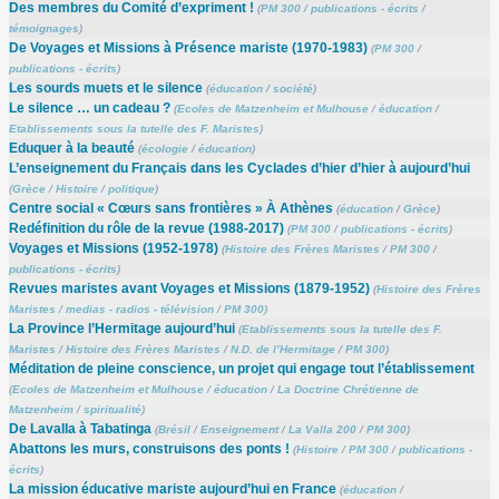
Des membres du Comité d’expriment !
(
PM 300
/
publications - écrits
/
témoignages
)
De Voyages et Missions à Présence mariste (1970-1983)
(
PM 300
/
publications - écrits
)
Les sourds muets et le silence
(
éducation
/
société
)
Le silence … un cadeau ?
(
Ecoles de Matzenheim et Mulhouse
/
éducation
/
Etablissements sous la tutelle des F. Maristes
)
Eduquer à la beauté
(
écologie
/
éducation
)
L’enseignement du Français dans les Cyclades d’hier d’hier à aujourd’hui
(
Grèce
/
Histoire
/
politique
)
Centre social « Cœurs sans frontières » À Athènes
(
éducation
/
Grèce
)
Redéfinition du rôle de la revue (1988-2017)
(
PM 300
/
publications - écrits
)
Voyages et Missions (1952-1978)
(
Histoire des Frères Maristes
/
PM 300
/
publications - écrits
)
Revues maristes avant Voyages et Missions (1879-1952)
(
Histoire des Frères
Maristes
/
medias - radios - télévision
/
PM 300
)
La Province l’Hermitage aujourd’hui
(
Etablissements sous la tutelle des F.
Maristes
/
Histoire des Frères Maristes
/
N.D. de l’Hermitage
/
PM 300
)
Méditation de pleine conscience, un projet qui engage tout l’établissement
(
Ecoles de Matzenheim et Mulhouse
/
éducation
/
La Doctrine Chrétienne de
Matzenheim
/
spiritualité
)
De Lavalla à Tabatinga
(
Brésil
/
Enseignement
/
La Valla 200
/
PM 300
)
Abattons les murs, construisons des ponts !
(
Histoire
/
PM 300
/
publications -
écrits
)
La mission éducative mariste aujourd’hui en France
(
éducation
/