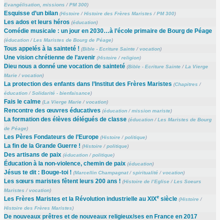
Evangélisation, missions
/
PM 300
)
Esquisse d’un bilan
(
Histoire
/
Histoire des Frères Maristes
/
PM 300
)
Les ados et leurs héros
(
éducation
)
Comédie musicale : un jour en 2030…à l’école primaire de Bourg de Péage
(
éducation
/
Les Maristes de Bourg de Péage
)
Tous appelés à la sainteté !
(
Bible - Ecriture Sainte
/
vocation
)
Une vision chrétienne de l’avenir
(
Histoire
/
religion
)
Dieu nous a donné une vocation de sainteté
(
Bible - Ecriture Sainte
/
La Vierge
Marie
/
vocation
)
La protection des enfants dans l’Institut des Frères Maristes
(
Chapitres
/
éducation
/
Solidarité - bienfaisance
)
Fais le calme
(
La Vierge Marie
/
vocation
)
Rencontre des œuvres éducatives
(
éducation
/
mission mariste
)
La formation des élèves délégués de classe
(
éducation
/
Les Maristes de Bourg
de Péage
)
Les Pères Fondateurs de l’Europe
(
Histoire
/
politique
)
La fin de la Grande Guerre !
(
Histoire
/
politique
)
Des artisans de paix
(
éducation
/
politique
)
Éducation à la non-violence, chemin de paix
(
éducation
)
Jésus te dit : Bouge-toi !
(
Marcellin Champagnat
/
spiritualité
/
vocation
)
Les sœurs maristes fêtent leurs 200 ans !
(
Histoire de l’Eglise
/
Les Soeurs
Maristes
/
vocation
)
e
Les Frères Maristes et la Révolution industrielle au XIX
siècle
(
Histoire
/
Histoire des Frères Maristes
)
De nouveaux prêtres et de nouveaux religieux/ses en France en 2017