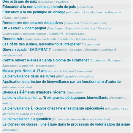
Des artisans de paix
(
éducation
/
politique
)
Éducation à la non-violence, chemin de paix
(
éducation
)
Education à la vie politique au collège
(
éducation
/
Les Maristes de Bourg de
Péage
/
politique
)
Rencontres des œuvres éducatives
(
éducation
/
mission mariste
)
Un « Foyer » Champagnat
(
Catalogne - Espagne
/
éducation
/
Marcellin
Champagnat
/
mission mariste
/
Solidarité - bienfaisance
)
Reconstruire
(
éducation
/
la famille
/
Solidarité - bienfaisance
)
Les défis des jeunes, laissons-nous interpeller !
(
éducation
)
Œuvre sociale “SAÓ-PRAT ?
(
Catalogne - Espagne
/
éducation
/
Solidarité -
bienfaisance
)
Centre ouvert Rialles à Santa Coloma de Gramenet
(
Catalogne - Espagne
/
éducation
/
Solidarité - bienfaisance
)
Malala, prix Nobel à 17 ans
(
Droits de l’enfant
/
éducation
)
La bienveillance dans les livres
(
Bibliographie
/
éducation
)
Application du principe de bienveillance par un fonctionnaire d’autorité
(
éducation
/
société
)
Quelques éléments d’histoire récente
(
éducation
)
La bienveillance, hier … Trois grands pédagogues bienveillants
(
éducation
/
enfant
)
La bienveillance à l’œuvre chez une enseignante spécialisée
(
éducation
/
Les
Maristes de Bourg de Péage
)
La bienveillance au quotidien
(
Ecoles maristes en Alsace
/
éducation
)
Le Conseil de classe : une étape dans le processus de valorisation du jeune
(
éducation
)