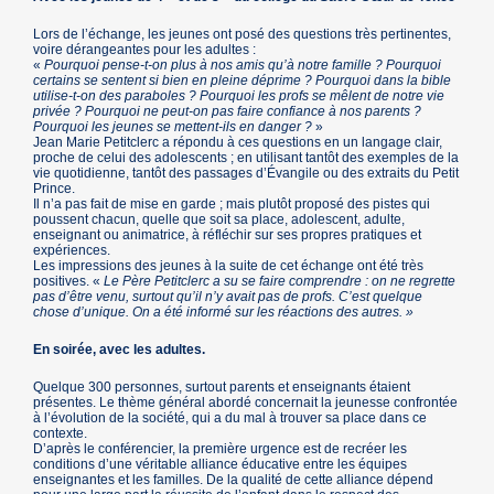
Lors de l’échange, les jeunes ont posé des questions très pertinentes,
voire dérangeantes pour les adultes :
«
Pourquoi pense-t-on plus à nos amis qu’à notre famille ? Pourquoi
certains se sentent si bien en pleine déprime ? Pourquoi dans la bible
utilise-t-on des paraboles ? Pourquoi les profs se mêlent de notre vie
privée ? Pourquoi ne peut-on pas faire confiance à nos parents ?
Pourquoi les jeunes se mettent-ils en danger ?
»
Jean Marie Petitclerc a répondu à ces questions en un langage clair,
proche de celui des adolescents ; en utilisant tantôt des exemples de la
vie quotidienne, tantôt des passages d’Évangile ou des extraits du Petit
Prince.
Il n’a pas fait de mise en garde ; mais plutôt proposé des pistes qui
poussent chacun, quelle que soit sa place, adolescent, adulte,
enseignant ou animatrice, à réfléchir sur ses propres pratiques et
expériences.
Les impressions des jeunes à la suite de cet échange ont été très
positives. «
Le Père Petitclerc a su se faire comprendre : on ne regrette
pas d’être venu, surtout qu’il n’y avait pas de profs. C’est quelque
chose d’unique. On a été informé sur les réactions des autres. »
En soirée, avec les adultes.
Quelque 300 personnes, surtout parents et enseignants étaient
présentes. Le thème général abordé concernait la jeunesse confrontée
à l’évolution de la société, qui a du mal à trouver sa place dans ce
contexte.
D’après le conférencier, la première urgence est de recréer les
conditions d’une véritable alliance éducative entre les équipes
enseignantes et les familles. De la qualité de cette alliance dépend