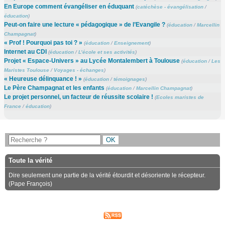
En Europe comment évangéliser en éduquant
(
catéchèse - évangélisation
/
éducation
)
Peut-on faire une lecture « pédagogique » de l’Evangile ?
(
éducation
/
Marcellin
Champagnat
)
« Prof ! Pourquoi pas toi ? »
(
éducation
/
Enseignement
)
Internet au CDI
(
éducation
/
L’école et ses activités
)
Projet « Espace-Univers » au Lycée Montalembert à Toulouse
(
éducation
/
Les
Maristes Toulouse
/
Voyages - échanges
)
« Heureuse délinquance ! »
(
éducation
/
témoignages
)
Le Père Champagnat et les enfants
(
éducation
/
Marcellin Champagnat
)
Le projet personnel, un facteur de réussite scolaire !
(
Ecoles maristes de
France
/
éducation
)
Toute la vérité
Dire seulement une partie de la vérité étourdit et désoriente le récepteur.
(Pape François)