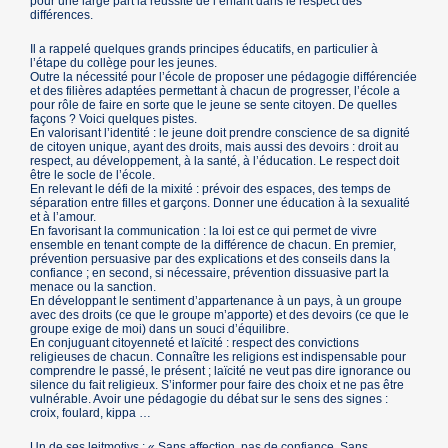
pour une large part la réussite de l’enfant dans le respect des
différences.
Il a rappelé quelques grands principes éducatifs, en particulier à
l’étape du collège pour les jeunes.
Outre la nécessité pour l’école de proposer une pédagogie différenciée
et des filières adaptées permettant à chacun de progresser, l’école a
pour rôle de faire en sorte que le jeune se sente citoyen. De quelles
façons ? Voici quelques pistes.
En valorisant l’identité : le jeune doit prendre conscience de sa dignité
de citoyen unique, ayant des droits, mais aussi des devoirs : droit au
respect, au développement, à la santé, à l’éducation. Le respect doit
être le socle de l’école.
En relevant le défi de la mixité : prévoir des espaces, des temps de
séparation entre filles et garçons. Donner une éducation à la sexualité
et à l’amour.
En favorisant la communication : la loi est ce qui permet de vivre
ensemble en tenant compte de la différence de chacun. En premier,
prévention persuasive par des explications et des conseils dans la
confiance ; en second, si nécessaire, prévention dissuasive part la
menace ou la sanction.
En développant le sentiment d’appartenance à un pays, à un groupe
avec des droits (ce que le groupe m’apporte) et des devoirs (ce que le
groupe exige de moi) dans un souci d’équilibre.
En conjuguant citoyenneté et laïcité : respect des convictions
religieuses de chacun. Connaître les religions est indispensable pour
comprendre le passé, le présent ; laïcité ne veut pas dire ignorance ou
silence du fait religieux. S’informer pour faire des choix et ne pas être
vulnérable. Avoir une pédagogie du débat sur le sens des signes :
croix, foulard, kippa …
Un de ses leitmotivs : « Sans affection, pas de confiance. Sans