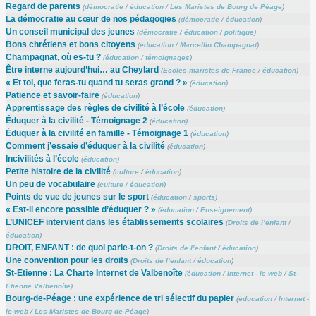
Regard de parents
(
démocratie
/
éducation
/
Les Maristes de Bourg de Péage
)
La démocratie au cœur de nos pédagogies
(
démocratie
/
éducation
)
Un conseil municipal des jeunes
(
démocratie
/
éducation
/
politique
)
Bons chrétiens et bons citoyens
(
éducation
/
Marcellin Champagnat
)
Champagnat, où es-tu ?
(
éducation
/
témoignages
)
Être interne aujourd’hui… au Cheylard
(
Ecoles maristes de France
/
éducation
)
« Et toi, que feras-tu quand tu seras grand ? »
(
éducation
)
Patience et savoir-faire
(
éducation
)
Apprentissage des règles de civilité à l’école
(
éducation
)
Éduquer à la civilité - Témoignage 2
(
éducation
)
Éduquer à la civilité en famille - Témoignage 1
(
éducation
)
Comment j’essaie d’éduquer à la civilité
(
éducation
)
Incivilités à l’école
(
éducation
)
Petite histoire de la civilité
(
culture
/
éducation
)
Un peu de vocabulaire
(
culture
/
éducation
)
Points de vue de jeunes sur le sport
(
éducation
/
sports
)
« Est-il encore possible d’éduquer ? »
(
éducation
/
Enseignement
)
L’UNICEF intervient dans les établissements scolaires
(
Droits de l’enfant
/
éducation
)
DROIT, ENFANT : de quoi parle-t-on ?
(
Droits de l’enfant
/
éducation
)
Une convention pour les droits
(
Droits de l’enfant
/
éducation
)
St-Etienne : La Charte Internet de Valbenoîte
(
éducation
/
Internet - le web
/
St-
Etienne Valbenoîte
)
Bourg-de-Péage : une expérience de tri sélectif du papier
(
éducation
/
Internet -
le web
/
Les Maristes de Bourg de Péage
)