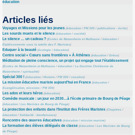
éducation
Articles liés
Voyages et Missions pour les jeunes
(
éducation
/
PM 300
/
publications - écrits
)
Les sourds muets et le silence
(
éducation
/
société
)
Le silence … un cadeau ?
(
Ecoles de Matzenheim et Mulhouse
/
éducation
/
Etablissements sous la tutelle des F. Maristes
)
Eduquer à la beauté
(
écologie
/
éducation
)
Centre social « Cœurs sans frontières » À Athènes
(
éducation
/
Grèce
)
Méditation de pleine conscience, un projet qui engage tout l’établissement
(
Ecoles de Matzenheim et Mulhouse
/
éducation
/
La Doctrine Chrétienne de
Matzenheim
/
spiritualité
)
Spécial 300 !
(
éducation
/
Histoire
/
PM 300
/
vocation
)
La mission éducative mariste aujourd’hui en France
(
éducation
/
Evangélisation, missions
/
PM 300
)
Les ados et leurs héros
(
éducation
)
Comédie musicale : un jour en 2030…à l’école primaire de Bourg de Péage
(
éducation
/
Les Maristes de Bourg de Péage
)
La protection des enfants dans l’Institut des Frères Maristes
(
Chapitres
/
éducation
/
Solidarité - bienfaisance
)
Rencontre des œuvres éducatives
(
éducation
/
mission mariste
)
La formation des élèves délégués de classe
(
éducation
/
Les Maristes de Bourg
de Péage
)