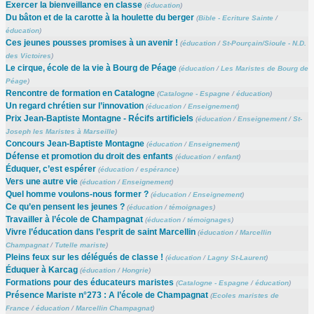
Exercer la bienveillance en classe
(
éducation
)
Du bâton et de la carotte à la houlette du berger
(
Bible - Ecriture Sainte
/
éducation
)
Ces jeunes pousses promises à un avenir !
(
éducation
/
St-Pourçain/Sioule - N.D.
des Victoires
)
Le cirque, école de la vie à Bourg de Péage
(
éducation
/
Les Maristes de Bourg de
Péage
)
Rencontre de formation en Catalogne
(
Catalogne - Espagne
/
éducation
)
Un regard chrétien sur l’innovation
(
éducation
/
Enseignement
)
Prix Jean-Baptiste Montagne - Récifs artificiels
(
éducation
/
Enseignement
/
St-
Joseph les Maristes à Marseille
)
Concours Jean-Baptiste Montagne
(
éducation
/
Enseignement
)
Défense et promotion du droit des enfants
(
éducation
/
enfant
)
Éduquer, c’est espérer
(
éducation
/
espérance
)
Vers une autre vie
(
éducation
/
Enseignement
)
Quel homme voulons-nous former ?
(
éducation
/
Enseignement
)
Ce qu’en pensent les jeunes ?
(
éducation
/
témoignages
)
Travailler à l’école de Champagnat
(
éducation
/
témoignages
)
Vivre l’éducation dans l’esprit de saint Marcellin
(
éducation
/
Marcellin
Champagnat
/
Tutelle mariste
)
Pleins feux sur les délégués de classe !
(
éducation
/
Lagny St-Laurent
)
Éduquer à Karcag
(
éducation
/
Hongrie
)
Formations pour des éducateurs maristes
(
Catalogne - Espagne
/
éducation
)
Présence Mariste n°273 : A l’école de Champagnat
(
Ecoles maristes de
France
/
éducation
/
Marcellin Champagnat
)