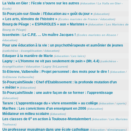
La Valla en Gier : l’école s’ouvre sur les autres
(
éducation
/
La Valla en Gier -
Ecole
)
St-Pourçain-sur-Sioule : l’Education au « goût du jour »
(
éducation
)
« Les arts, témoins de l’histoire »
(
Ecoles maristes de France
/
éducation
)
Bourg de Péage : « ESPAROLES » aux « Maristes »
(
éducation
/
Les Maristes de
Bourg de Péage
)
Issenheim : Le C.P.E. … Un maître Jacques !
(
Ecoles maristes en Alsace
/
éducation
)
Pour une éducation à la vie : un psychothérapeute et aumônier de jeunes
(
catéchèse - évangélisation
/
éducation
)
Eduquer à la manière de Marie
(
éducation
/
Les laïcs
)
Lagny : « L’Homme ne vit pas seulement de pain » (Mt. 4.4)
(
catéchèse -
évangélisation
/
éducation
/
Lagny St-Laurent
)
St-Etienne, Valbenoîte : Projet personnel : des mots pour le dire !
(
éducation
/
St-Etienne Valbenoîte
)
St-Pourçain/Sioule : Chef d’Etablissement : la profonde mutation d’un
« métier »
(
éducation
)
St-Pourçain/Sioule : une autre façon de se former : l’apprentissage
(
éducation
)
Tarare : L’apprentissage du « vivre ensemble » au collège
(
éducation
/
sports
)
Marlhes : Les convictions d’un enseignant en 2006
(
éducation
)
Médiateur en milieu scolaire
(
éducation
)
e
Les classes de 6
en action à Toulouse-Montalembert
(
éducation
/
Les Maristes
Toulouse
)
Un professeur musulman dans une école catholique
(
éducation
/
témoignages
)