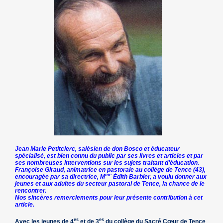
Jean Marie Petitclerc, salésien de don Bosco et éducateur
spécialisé, est bien connu du public par ses livres et articles et par
ses nombreuses interventions sur les sujets traitant d’éducation.
Françoise Giraud, animatrice en pastorale au collège de Tence (43),
me
encouragée par sa directrice, M
Édith Barbier, a voulu donner aux
jeunes et aux adultes du secteur pastoral de Tence, la chance de le
rencontrer.
Nos sincères remerciements pour leur présente contribution à cet
article.
es
es
Avec les jeunes de 4
et de 3
du collège du Sacré Cœur de Tence